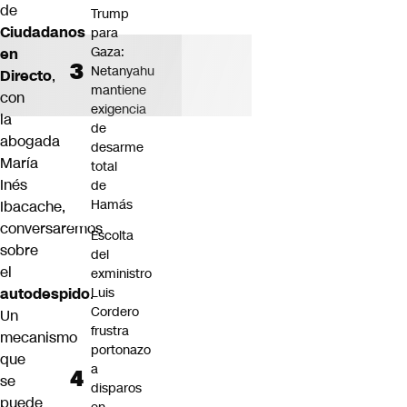
de
Trump
Ciudadanos
para
Gaza:
en
Netanyahu
Directo
,
mantiene
con
exigencia
la
de
abogada
desarme
María
total
Inés
de
Hamás
Ibacache,
conversaremos
Escolta
sobre
del
el
exministro
autodespido
.
Luis
Cordero
Un
frustra
mecanismo
portonazo
que
a
se
disparos
puede