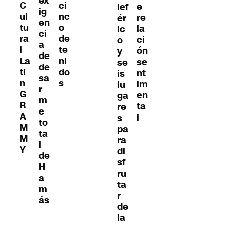
ex
C
ci
e
lef
ig
ul
nc
re
ér
en
tu
o
la
ic
ci
ra
de
ci
o
a
l
te
ón
y
de
La
ni
se
se
de
ti
do
nt
is
sa
n
s
im
lu
r
G
en
ga
m
R
ta
re
e
A
l
s
to
M
pa
ta
M
ra
l
Y
di
de
sf
H
ru
a
ta
m
r
ás
de
la