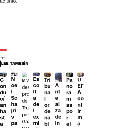
adjunto.
LEE TAMBIÉN
N
Es
U
C
Tri
Pa
A
oe
co
EF
on
bu
no
nt
l
lt
A
du
na
ra
e
Sc
a
co
cí
l
m
al
ha
de
nf
an
or
as
za
jri
l
ir
ha
de
po
de
s
ex
m
st
na
r
in
pa
mi
a
a
bl
el