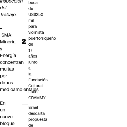
Inspección
beca
del
de
Trabajo.
US$250
mil
para
–
violinista
SMA:
puertorriqueño
Minería
de
y
17
Energía
años
concentran
junto
a
multas
la
por
Fundación
daños
Cultural
medioambientales
Latin
GRAMMY
En
Israel
un
descarta
nuevo
propuesta
bloque
de