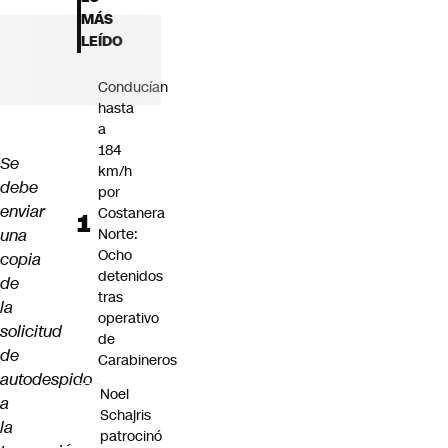
Futuro 360
MÁS
Opinión
LEÍDO
Conducían
hasta
a
184
Se
km/h
debe
por
enviar
Costanera
una
Norte:
Ocho
copia
detenidos
de
tras
la
operativo
solicitud
de
de
Carabineros
autodespido
Noel
a
Schajris
la
patrocinó