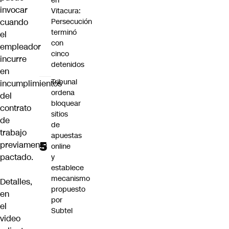
en
invocar
Vitacura:
cuando
Persecución
terminó
el
con
empleador
cinco
incurre
detenidos
en
Tribunal
incumplimientos
ordena
del
bloquear
contrato
sitios
de
de
trabajo
apuestas
previamente
online
pactado.
y
establece
mecanismo
Detalles,
propuesto
en
por
el
Subtel
video