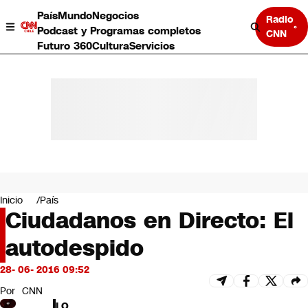
País
Mundo
Negocios
Radio
Podcast y Programas completos
CNN
Futuro 360
Cultura
Servicios
País
Mundo
Negocios
Inicio
País
Ciudadanos en Directo: El
Deportes
Programas completos
autodespido
Cultura
Servicios
28- 06- 2016 09:52
Bits
CNN Data
Por
CNN
CNN tiempo
LO