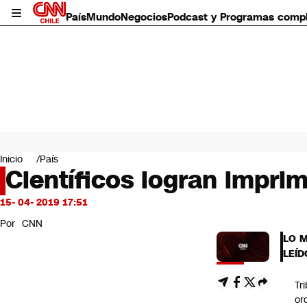
País
Mundo
Negocios
Podcast y Programas comp
País
Mundo
Inicio
País
Negocios
Científicos logran imprim
Deportes
Programas completos
15- 04- 2019 17:51
Cultura
Por
CNN
Servicios
LO 
Bits
LEÍD
CNN Data
CNN tiempo
Tr
Futuro 360
or
Opinión