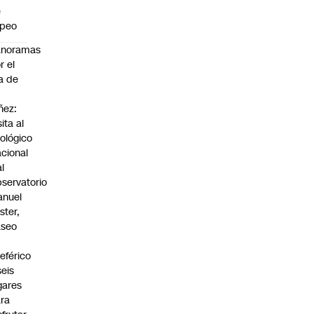
e
apeo
anoramas
r el
a de
ñez:
sita al
ológico
cional
al
servatorio
anuel
ster,
aseo
n
leférico
seis
gares
ra