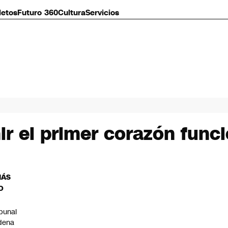
letos
Futuro 360
Cultura
Servicios
ir el primer corazón funci
MÁS
O
ibunal
dena