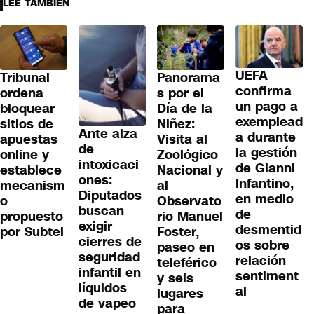
LEE TAMBIÉN
UEFA
Tribunal
Panorama
confirma
ordena
s por el
un pago a
bloquear
Día de la
exemplead
sitios de
Niñez:
Ante alza
a durante
apuestas
Visita al
de
la gestión
online y
Zoológico
intoxicaci
de Gianni
establece
Nacional y
ones:
Infantino,
mecanism
al
Diputados
en medio
o
Observato
buscan
de
propuesto
rio Manuel
exigir
desmentid
por Subtel
Foster,
cierres de
os sobre
paseo en
seguridad
relación
teleférico
infantil en
sentiment
y seis
líquidos
al
lugares
de vapeo
para