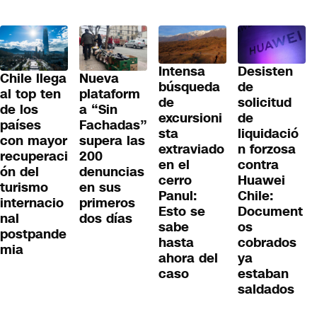
Desisten
Intensa
Chile llega
Nueva
de
búsqueda
al top ten
plataform
solicitud
de
de los
a “Sin
de
excursioni
países
Fachadas”
liquidació
sta
con mayor
supera las
n forzosa
extraviado
recuperaci
200
contra
en el
ón del
denuncias
Huawei
cerro
turismo
en sus
Chile:
Panul:
internacio
primeros
Document
Esto se
nal
dos días
os
sabe
postpande
cobrados
hasta
mia
ya
ahora del
estaban
caso
saldados