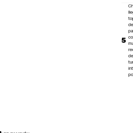
Ch
ll
to
de
pa
c
m
re
de
tu
in
p