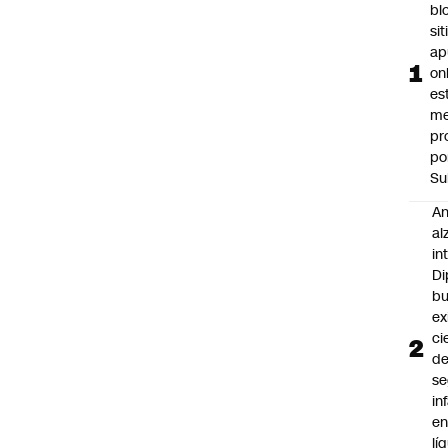
bl
si
ap
on
es
me
pr
po
Su
An
al
in
Di
b
ex
ci
d
se
in
e
lí