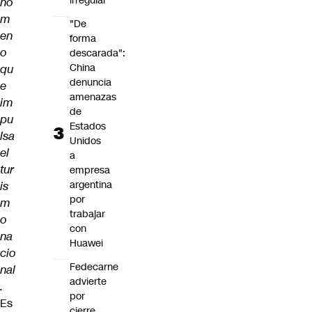
irregular
nó
m
"De
en
forma
o
descarada":
China
qu
denuncia
e
amenazas
im
de
pu
Estados
lsa
Unidos
el
a
tur
empresa
argentina
is
por
m
trabajar
o
con
na
Huawei
cio
Fedecarne
nal
advierte
.
por
Es
cierre