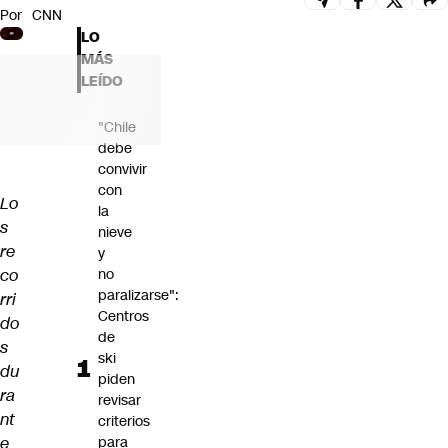
Por
CNN
Futuro 360
LO
Opinión
MÁS
LEÍDO
"Chile
debe
convivir
con
Lo
la
s
nieve
re
y
co
no
paralizarse":
rri
Centros
do
de
s
ski
du
piden
ra
revisar
nt
criterios
e
para