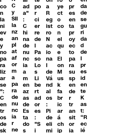
C
da
co
ad
po
a
ye
pr
y
de
n
a"
r
R
ct
es
SII
se
la
:
ci
eg
o
en
la
gu
ni
C
er
ist
co
ta
nz
ri
ev
hi
re
ro
n
pr
an
da
e
na
de
N
el
oy
pl
d
y
de
l
ac
qu
ec
at
de
no
nu
Pa
io
e
to
af
l
pa
nc
so
na
El
pa
or
pr
ra
ia
Lo
l
on
ra
m
es
liz
a
s
de
M
su
a
id
ar
m
Li
Vá
us
sp
pa
en
se
en
be
nd
k
en
ra
te
":
az
rt
al
fa
de
de
K
C
as
ad
os
br
r
nu
as
en
de
or
:
ic
tr
nc
t:
tr
Es
es
Pi
ar
an
ia
“R
os
ta
:
de
á
sit
r
ec
de
do
"S
eli
ch
or
ne
ié
sk
s
i
mi
ip
ia