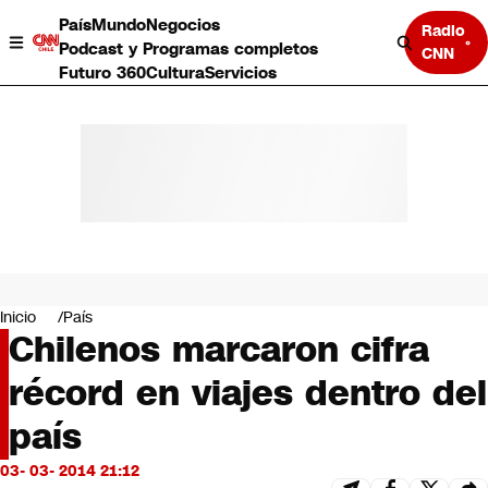
País
Mundo
Negocios
Radio
Podcast y Programas completos
CNN
Futuro 360
Cultura
Servicios
País
Mundo
Negocios
Inicio
País
Chilenos marcaron cifra
Deportes
Programas completos
récord en viajes dentro del
Cultura
Servicios
país
Bits
CNN Data
03- 03- 2014 21:12
CNN tiempo