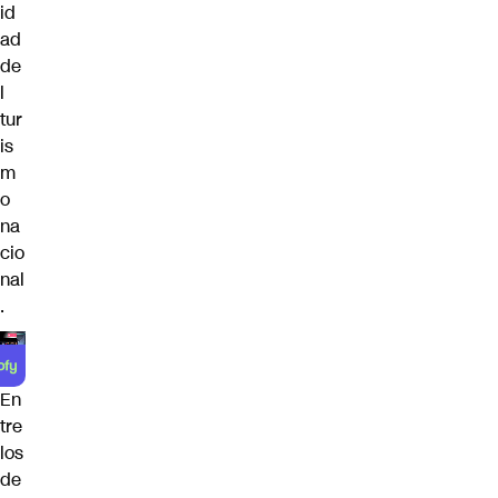
id
ad
de
l
tur
is
m
o
na
cio
nal
.
En
tre
los
de