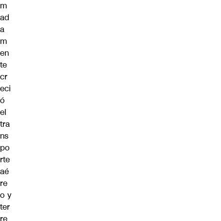
m
ad
a
m
en
te
cr
eci
ó
el
tra
ns
po
rte
aé
re
o y
ter
re