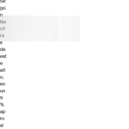
Se
gú
n
las
cif
ra
s
de
est
e
añ
o,
en
un
9
%
ap
ro
xi