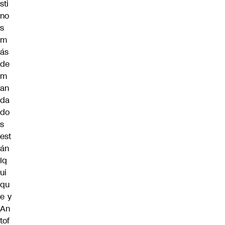
sti
no
s
m
ás
de
m
an
da
do
s
est
án
Iq
ui
qu
e y
An
tof