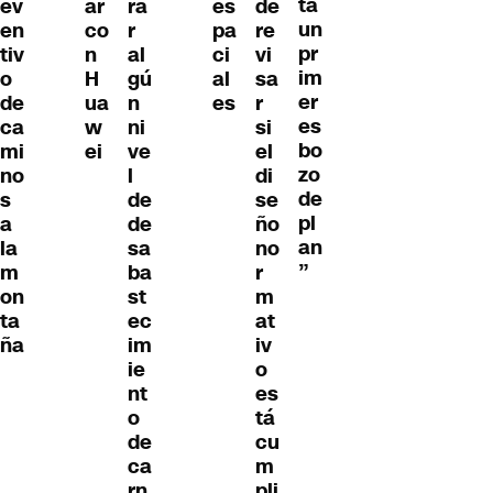
ta
ev
ar
ra
es
de
un
en
co
r
pa
re
pr
tiv
n
al
ci
vi
im
o
H
gú
al
sa
er
de
ua
n
es
r
es
ca
w
ni
si
bo
mi
ei
ve
el
zo
no
l
di
de
s
de
se
pl
a
de
ño
an
la
sa
no
”
m
ba
r
on
st
m
ta
ec
at
ña
im
iv
ie
o
nt
es
o
tá
de
cu
ca
m
rn
pli