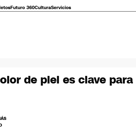
letos
Futuro 360
Cultura
Servicios
color de piel es clave par
MÁS
O