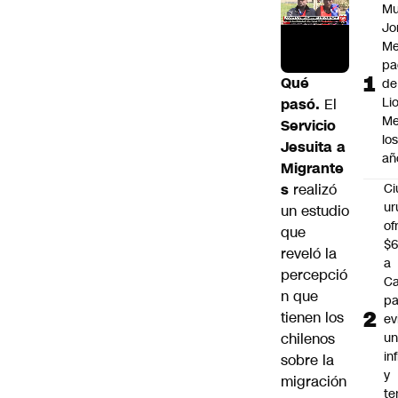
Mu
Jo
Me
pa
Qué
de
Li
pasó.
El
Me
Servicio
lo
Jesuita a
añ
Migrante
s
realizó
C
ur
un estudio
of
que
$6
reveló la
a
percepció
Ca
n que
pa
tienen los
ev
chilenos
u
in
sobre la
y
migración
te