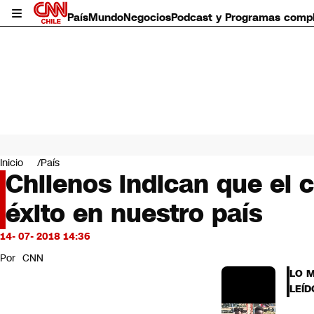
País
Mundo
Negocios
Podcast y Programas comp
País
Mundo
Inicio
País
Negocios
Chilenos indican que el 
Deportes
éxito en nuestro país
Programas completos
Cultura
Servicios
14- 07- 2018 14:36
Bits
Por
CNN
CNN Data
LO 
CNN tiempo
LEÍD
Futuro 360
Opinión