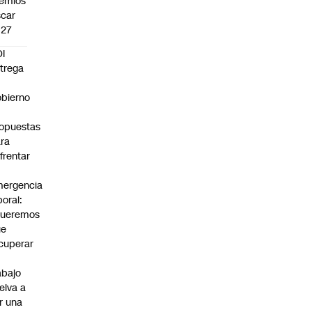
emios
car
027
I
trega
bierno
0
opuestas
ra
frentar
ergencia
boral:
Queremos
ue
cuperar
abajo
elva a
r una