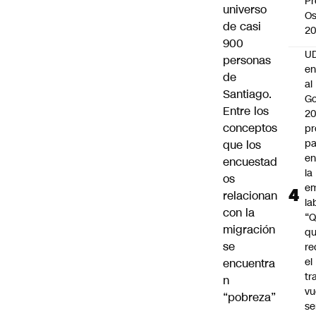
Pr
universo
Os
de casi
2
900
UD
personas
en
de
al
Santiago.
Go
Entre los
2
conceptos
pr
pa
que los
en
encuestad
la
os
em
relacionan
la
con la
“
migración
q
se
re
el
encuentra
tr
n
vu
“pobreza”
se
,