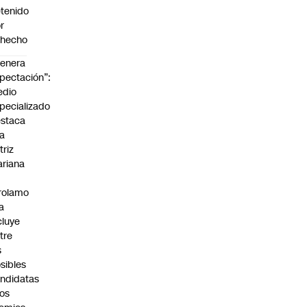
tenido
r
ohecho
enera
pectación”:
edio
pecializado
staca
la
triz
riana
rolamo
la
cluye
tre
s
sibles
ndidatas
los