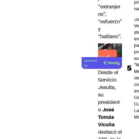
pr
“extranjer
na
os”,
Ju
“esfuerzo”
V
y
at
“haitiano”.
en
pa
pr
Lea el
su
powered
artículo
“N
by
M
Desde el
de
Servicio
co
Jesuita,
en
su
Ce
president
Cu
e
José
L
Tomás
M
Vicuña
destacó el