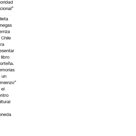
ioridad
cional”
lieta
enegas
erriza
 Chile
ra
esentar
 libro
orteña.
emorias
 un
mienzo”
 el
ntro
ltural
a
oneda