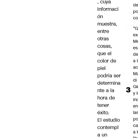
, cuya
de
informaci
po
ón
c
muestra,
“G
entre
ex
otras
M
cosas,
es
que el
de
color de
a 
ac
piel
Ma
podría ser
di
determina
Gi
nte a la
y 
hora de
in
tener
en
éxito.
la
po
El estudio
ca
contempl
a 
a un