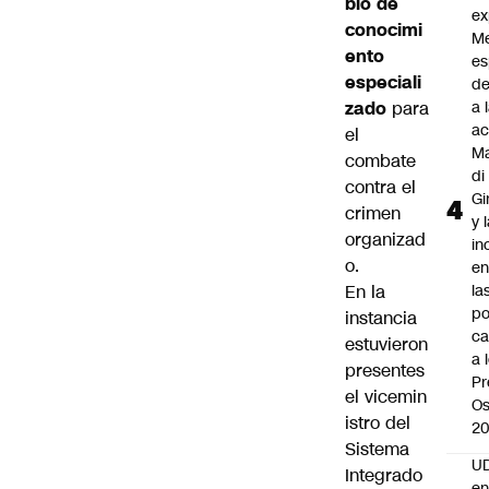
bio de
ex
conocimi
M
ento
es
especiali
de
zado
para
a 
ac
el
Ma
combate
di
contra el
Gi
crimen
y 
organizad
in
o.
en
En la
la
po
instancia
ca
estuvieron
a 
presentes
Pr
el vicemin
Os
istro del
2
Sistema
UD
Integrado
en