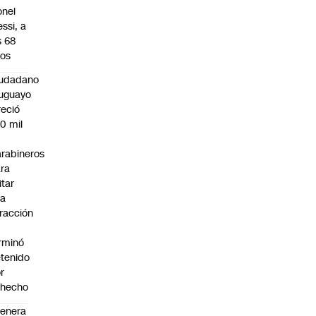
onel
ssi, a
s 68
os
iudadano
uguayo
reció
0 mil
rabineros
ra
itar
na
fracción
rminó
tenido
r
ohecho
enera