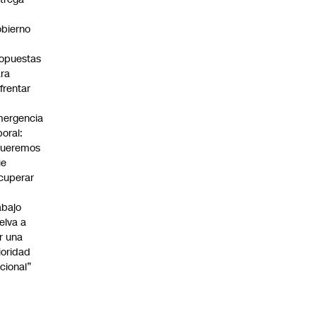
bierno
0
opuestas
ra
frentar
ergencia
boral:
Queremos
ue
cuperar
abajo
elva a
r una
ioridad
cional”