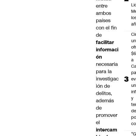
Li
entre
Me
ambos
lo
países
añ
con el fin
C
de
ur
facilitar
of
informaci
$6
ón
a
necesaria
Ca
para la
pa
investigac
ev
u
ión de
in
delitos,
y
además
te
de
de
promover
po
el
c
intercam
“G