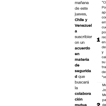
mañana
“C
Po
de este
ap
jueves,
co
Chile y
em
Venezuel
cu
a
po
suscribier
re
on un
en
de
acuerdo
y
en
cal
materia
su
de
tr
segurida
de
d
que
"v
buscará
M
la
Jo
colabora
Me
ción
p
mutua
d