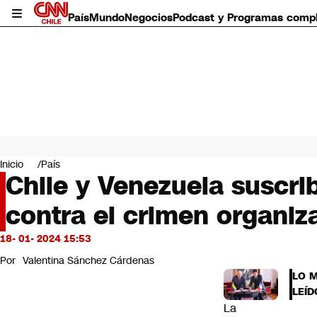
País
Mundo
Negocios
Podcast y Programas comp
País
Mundo
Inicio
País
Negocios
Chile y Venezuela suscri
Deportes
contra el crimen organiz
Programas completos
Cultura
Servicios
18- 01- 2024 15:53
Bits
Por
Valentina Sánchez Cárdenas
CNN Data
LO 
CNN tiempo
LEÍD
Futuro 360
La
Opinión