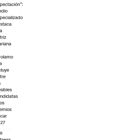
pectación”:
edio
pecializado
staca
la
triz
riana
rolamo
la
cluye
tre
s
sibles
ndidatas
los
emios
car
027
I
trega