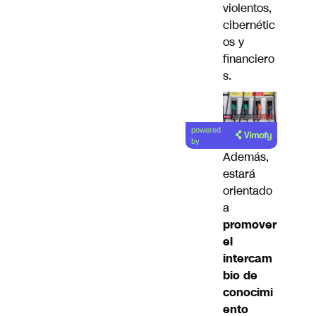
violentos,
cibernétic
os y
financiero
s.
Lea el
powered
artículo
by
Además,
estará
orientado
a
promover
el
intercam
bio de
conocimi
ento