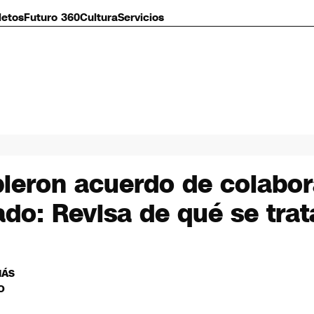
letos
Futuro 360
Cultura
Servicios
bieron acuerdo de colabor
ado: Revisa de qué se trat
MÁS
O