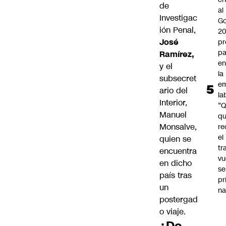
de
al
Investigac
Go
ión Penal,
2
José
pr
pa
Ramírez,
en
y el
la
subsecret
em
ario del
la
Interior,
“
Manuel
q
Monsalve
,
re
el
quien se
tr
encuentra
vu
en dicho
se
país tras
pr
un
na
postergad
o viaje.
¿De