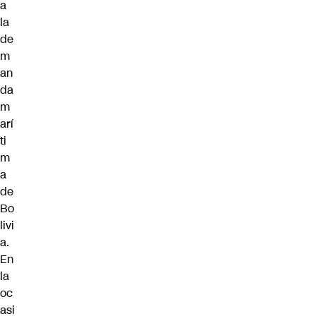
a
la
de
m
an
da
m
arí
ti
m
a
de
Bo
livi
a.
En
la
oc
asi