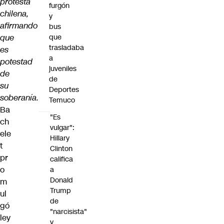
protesta
furgón
chilena,
y
afirmando
bus
que
que
trasladaba
es
a
potestad
juveniles
de
de
su
Deportes
soberanía.
Temuco
Ba
"Es
ch
vulgar":
ele
Hillary
t
Clinton
pr
califica
o
a
Donald
m
Trump
ul
de
gó
"narcisista"
ley
y