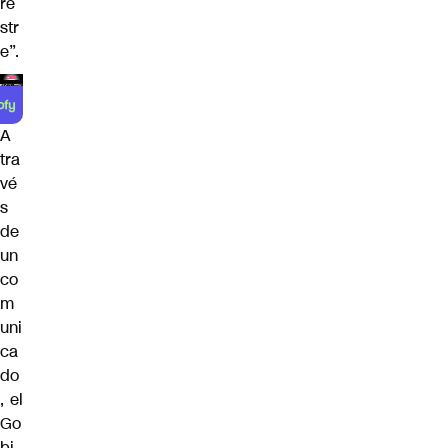
re
str
e”.
A
tra
vé
s
de
un
co
m
uni
ca
do
, el
Go
bi