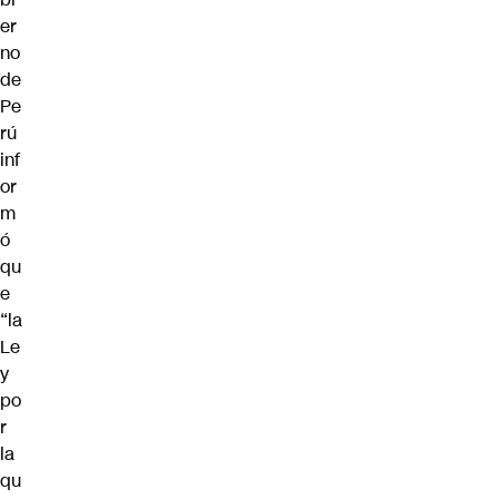
er
no
de
Pe
rú
inf
or
m
ó
qu
e
“la
Le
y
po
r
la
qu