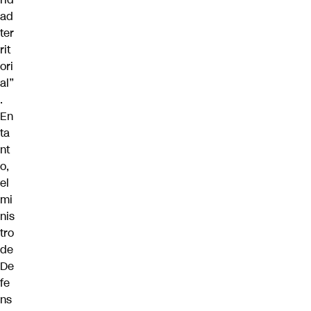
ad
ter
rit
ori
al”
.
En
ta
nt
o,
el
mi
nis
tro
de
De
fe
ns