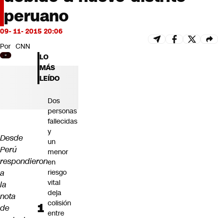
Futuro 360
peruano
Opinión
09- 11- 2015 20:06
Por
CNN
LO
MÁS
LEÍDO
Dos
personas
fallecidas
y
Desde
un
Perú
menor
respondieron
en
a
riesgo
vital
la
deja
nota
colisión
de
entre