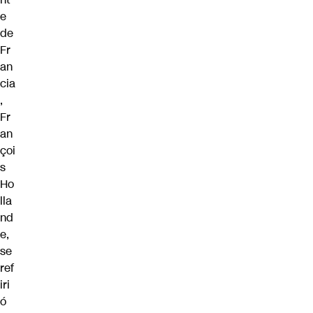
e
de
Fr
an
cia
,
Fr
an
çoi
s
Ho
lla
nd
e,
se
ref
iri
ó