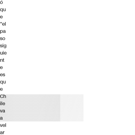
ó
qu
e
“el
pa
so
sig
uie
nt
e
es
qu
e
Ch
ile
va
a
vel
ar