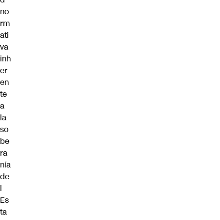
no
rm
ati
va
inh
er
en
te
a
la
so
be
ra
nía
de
l
Es
ta