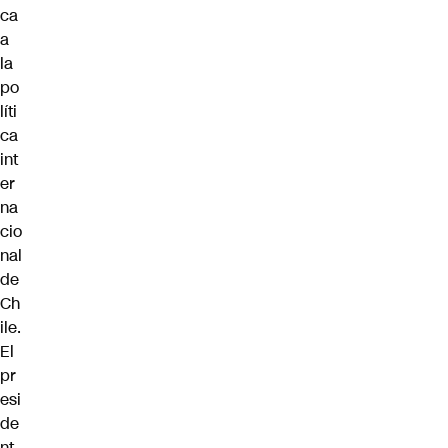
ca
a
la
po
líti
ca
int
er
na
cio
nal
de
Ch
ile.
El
pr
esi
de
nt