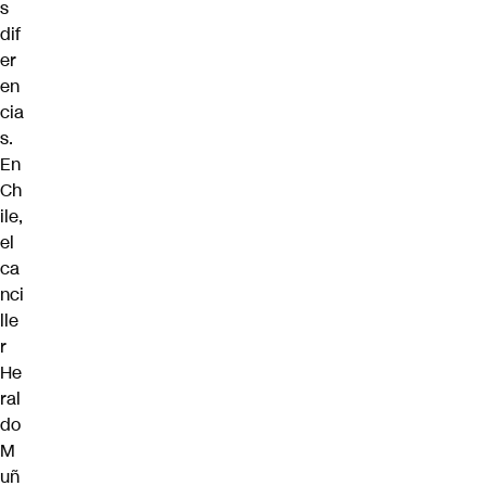
s
dif
er
en
cia
s.
En
Ch
ile,
el
ca
nci
lle
r
He
ral
do
M
uñ