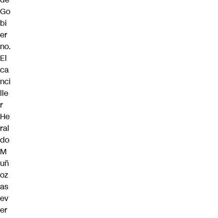
Go
bi
er
no.
El
ca
nci
lle
r
He
ral
do
M
uñ
oz
as
ev
er