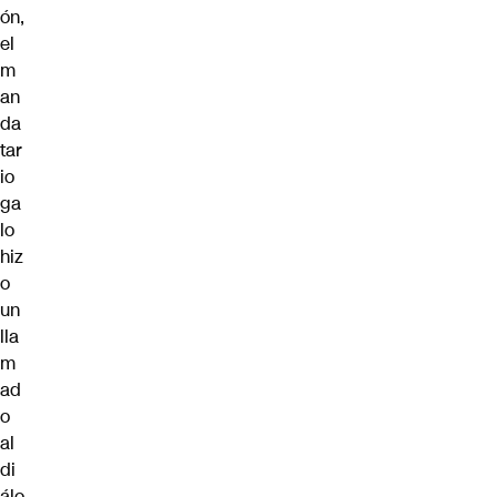
ón,
el
m
an
da
tar
io
ga
lo
hiz
o
un
lla
m
ad
o
al
di
álo