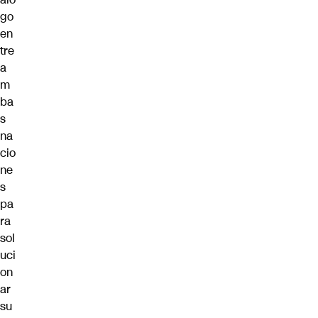
go
en
tre
a
m
ba
s
na
cio
ne
s
pa
ra
sol
uci
on
ar
su