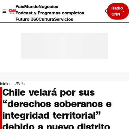
País
Mundo
Negocios
Radio
Podcast y Programas completos
CNN
Futuro 360
Cultura
Servicios
País
Mundo
Negocios
Inicio
País
Chile velará por sus
Deportes
Programas completos
“derechos soberanos e
Cultura
Servicios
integridad territorial”
Bits
CNN Data
debido a nuevo distrito
CNN tiempo