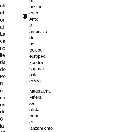
él
ele
mismo
ct
creó.
Ante
or
la
al
amenaza
La
de
ca
un
nci
boicot
lle
europeo,
ría
¿podrá
superar
de
esta
Pe
crisis?
rú
re
Magdalena
sp
Piñera
se
on
alista
di
para
ó
el
la
lanzamiento