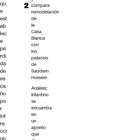
qu
compara
e
remodelación
est
de
la
ab
Casa
lec
Blanca
e
con
pé
los
rdi
palacios
da
de
de
Saddam
Hussein
es
ca
Análisis:
ño
Infantino
po
se
encuentra
r
en
inf
un
ra
aprieto
cci
que
ón