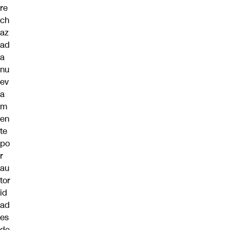
re
ch
az
ad
a
nu
ev
a
m
en
te
po
r
au
tor
id
ad
es
de