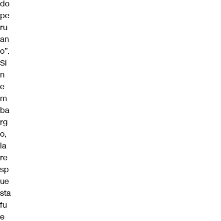
do
pe
ru
an
o”.
Si
n
e
m
ba
rg
o,
la
re
sp
ue
sta
fu
e