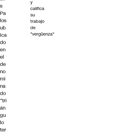
y
s
califica
Pa
su
los
trabajo
ub
de
"vergüenza"
ica
do
en
el
de
no
mi
na
do
“tri
án
gu
lo
ter