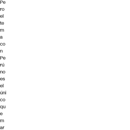
Pe
ro
el
te
m
a
co
n
Pe
rú
no
es
el
úni
co
qu
e
m
ar