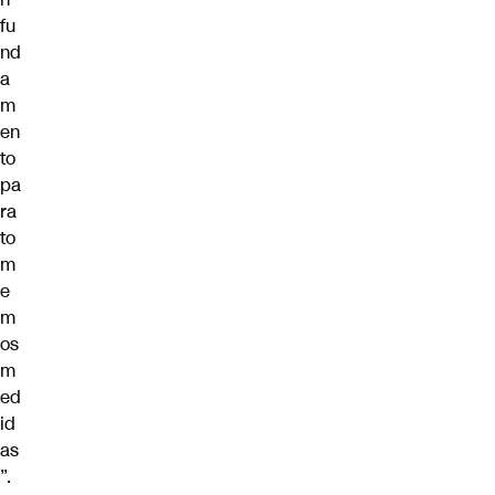
fu
nd
a
m
en
to
pa
ra
to
m
e
m
os
m
ed
id
as
”.