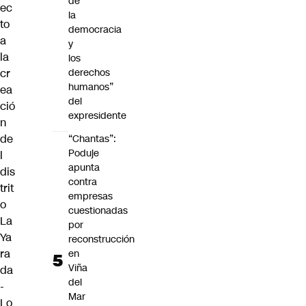
de
ec
la
to
democracia
a
y
la
los
cr
derechos
humanos”
ea
del
ció
expresidente
n
de
“Chantas”:
Poduje
l
apunta
dis
contra
trit
empresas
o
cuestionadas
La
por
Ya
reconstrucción
ra
en
Viña
da
del
-
Mar
Lo