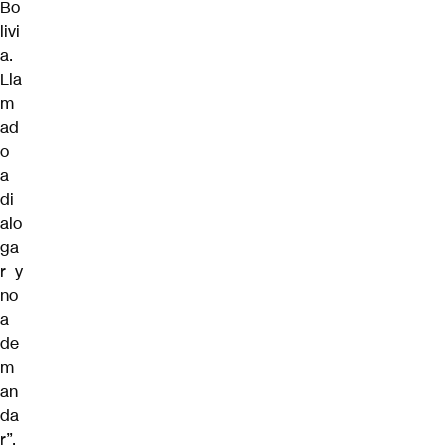
Bo
livi
a.
Lla
m
ad
o
a
di
alo
ga
r y
no
a
de
m
an
da
r”.