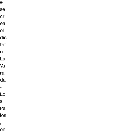
e
se
cr
ea
el
dis
trit
o
La
Ya
ra
da
-
Lo
s
Pa
los
,
en