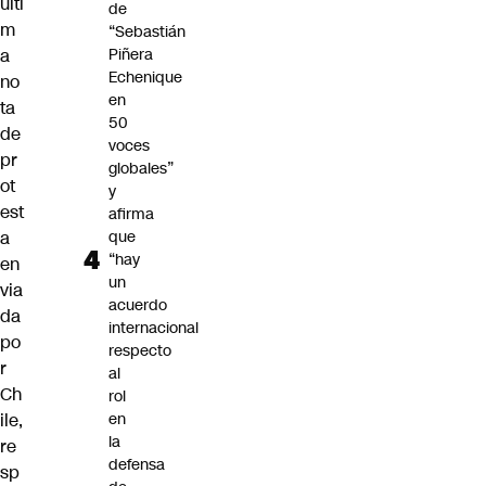
últi
de
m
“Sebastián
a
Piñera
Echenique
no
en
ta
50
de
voces
pr
globales”
ot
y
est
afirma
a
que
“hay
en
un
via
acuerdo
da
internacional
po
respecto
r
al
Ch
rol
ile,
en
la
re
defensa
sp