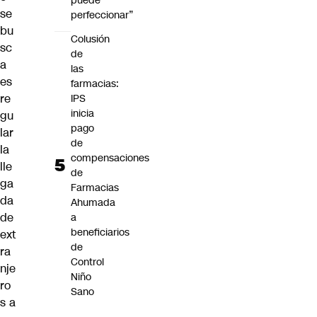
puede
se
perfeccionar”
bu
Colusión
sc
de
a
las
es
farmacias:
re
IPS
inicia
gu
pago
lar
de
la
compensaciones
lle
de
ga
Farmacias
da
Ahumada
de
a
beneficiarios
ext
de
ra
Control
nje
Niño
ro
Sano
s a