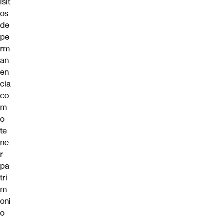
isit
os
de
pe
rm
an
en
cia
co
m
o
te
ne
r
pa
tri
m
oni
o