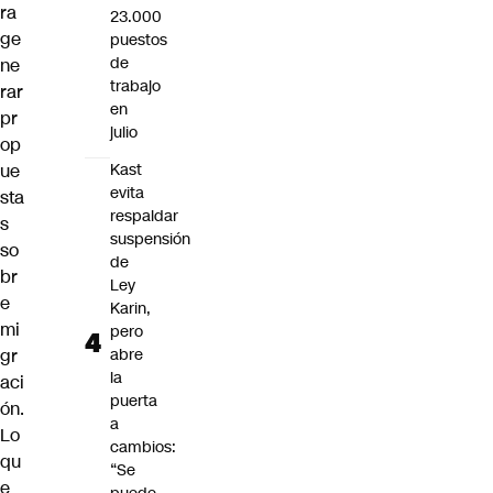
ra
23.000
ge
puestos
de
ne
trabajo
rar
en
pr
julio
op
ue
Kast
evita
sta
respaldar
s
suspensión
so
de
br
Ley
e
Karin,
mi
pero
gr
abre
la
aci
puerta
ón.
a
Lo
cambios:
qu
“Se
e