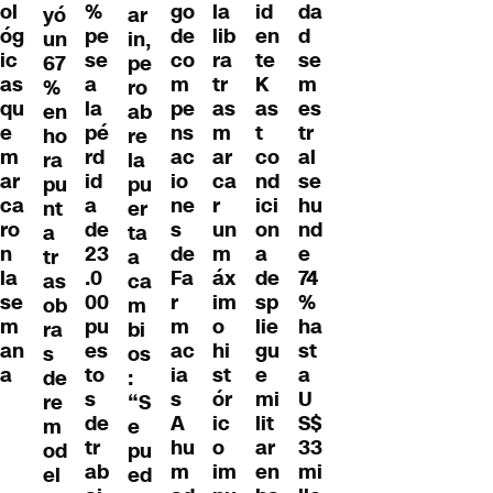
go
ol
la
id
%
da
yó
ar
de
óg
lib
en
pe
d
un
in,
co
ic
ra
te
se
se
67
pe
m
as
tr
K
a
m
%
ro
pe
qu
as
as
la
es
en
ab
ns
e
m
t
pé
tr
ho
re
ac
m
ar
co
rd
al
ra
la
io
ar
ca
nd
id
se
pu
pu
ne
ca
r
ici
a
hu
nt
er
s
ro
un
on
de
nd
a
ta
de
n
m
a
23
e
tr
a
Fa
la
áx
de
.0
74
as
ca
r
se
im
sp
00
%
ob
m
m
m
o
lie
pu
ha
ra
bi
ac
an
hi
gu
es
st
s
os
ia
a
st
e
to
a
de
:
s
ór
mi
s
U
re
“S
A
ic
lit
de
S$
m
e
hu
o
ar
tr
33
od
pu
m
im
en
ab
mi
el
ed