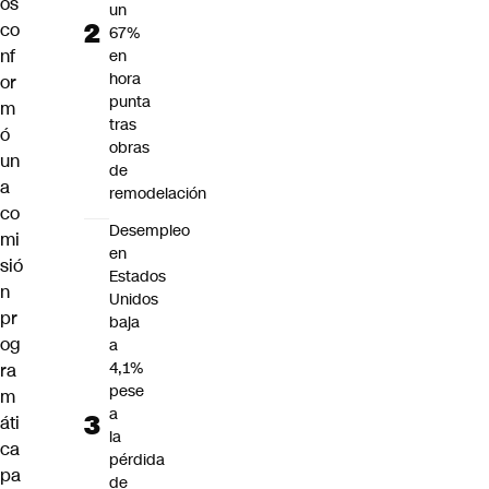
os
un
co
67%
nf
en
hora
or
punta
m
tras
ó
obras
un
de
a
remodelación
co
Desempleo
mi
en
sió
Estados
n
Unidos
pr
baja
og
a
4,1%
ra
pese
m
a
áti
la
ca
pérdida
pa
de