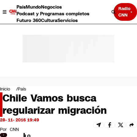
País
Mundo
Negocios
Radio
Podcast y Programas completos
CNN
Futuro 360
Cultura
Servicios
País
Mundo
Negocios
Inicio
País
Chile Vamos busca
Deportes
Programas completos
regularizar migración
Cultura
Servicios
28- 11- 2016 19:49
Bits
CNN Data
Por
CNN
CNN tiempo
LO