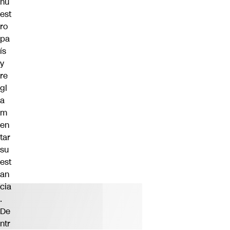
nu
est
ro
pa
ís
y
re
gl
a
m
en
tar
su
est
an
cia
.
De
ntr