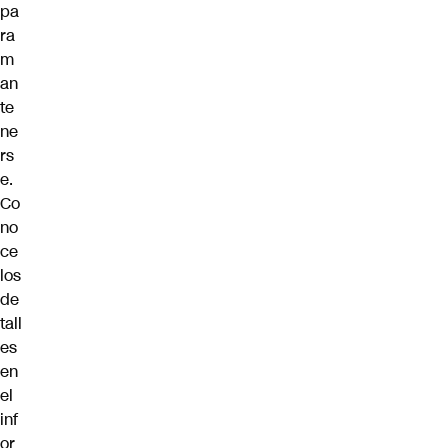
pa
ra
m
an
te
ne
rs
e.
Co
no
ce
los
de
tall
es
en
el
inf
or