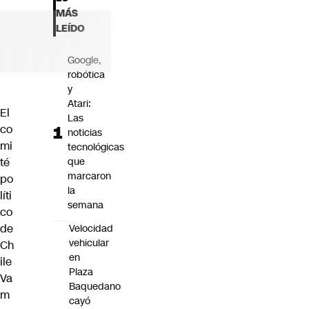
Futuro 360
MÁS
Opinión
LEÍDO
Google,
robótica
y
Atari:
El
Las
co
noticias
mi
tecnológicas
té
que
marcaron
po
la
líti
semana
co
de
Velocidad
vehicular
Ch
en
ile
Plaza
Va
Baquedano
m
cayó