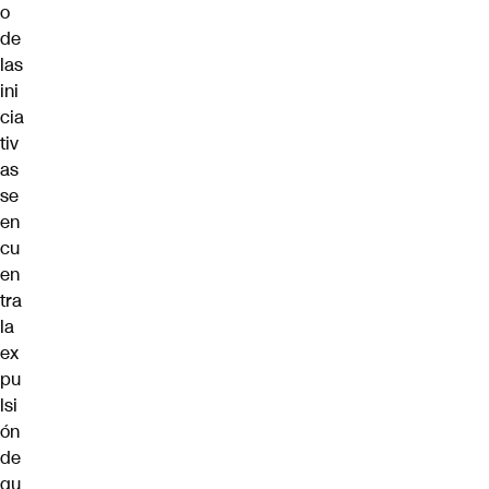
o
de
las
ini
cia
tiv
as
se
en
cu
en
tra
la
ex
pu
lsi
ón
de
qu