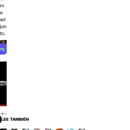
m
e
ad
jun
to.
LEE TAMBIÉN