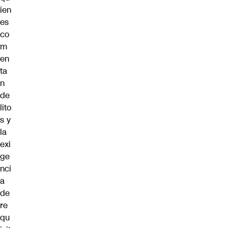
ien
es
co
m
en
ta
n
de
lito
s y
la
exi
ge
nci
a
de
re
qu