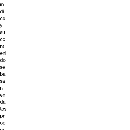
ín
di
ce
y
su
co
nt
eni
do
se
ba
sa
n
en
da
tos
pr
op
or