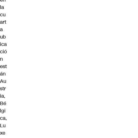
la
cu
art
a
ub
ica
ció
n
est
án
Au
str
ia,
Bé
lgi
ca,
Lu
xe