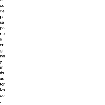
ce
de
pa
sa
po
rte
s
ori
gi
nal
y
m
ás
au
tor
iza
do
,