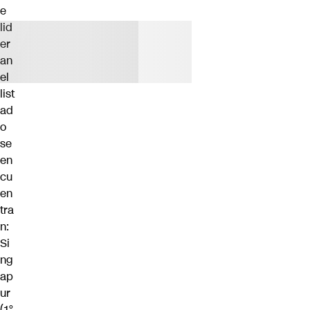
e
lid
er
an
el
list
ad
o
se
en
cu
en
tra
n:
Si
ng
ap
ur
(1°