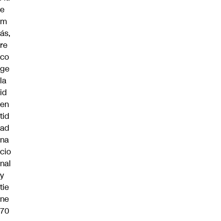
e
m
ás,
re
co
ge
la
id
en
tid
ad
na
cio
nal
y
tie
ne
70