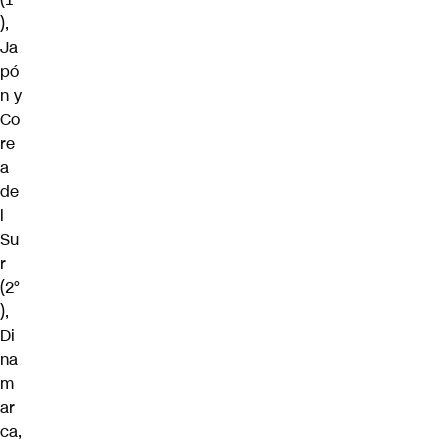
),
Ja
pó
n y
Co
re
a
de
l
Su
r
(2°
),
Di
na
m
ar
ca,