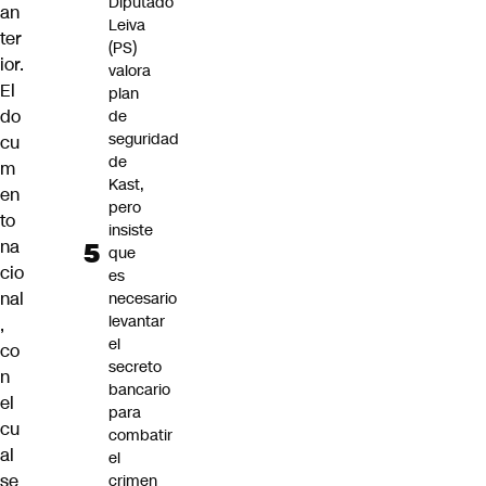
Diputado
an
Leiva
ter
(PS)
ior.
valora
El
plan
do
de
seguridad
cu
de
m
Kast,
en
pero
to
insiste
na
que
cio
es
nal
necesario
levantar
,
el
co
secreto
n
bancario
el
para
cu
combatir
al
el
se
crimen