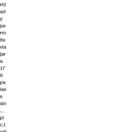
rid
ad
y
pe
rm
ite
via
jar
a
17
6
pa
íse
s
sin
…
pi
c.t
wit