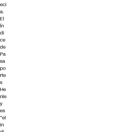
eci
a.
El
Ín
di
ce
de
Pa
sa
po
rte
s
He
nle
y
es
“el
ín
di