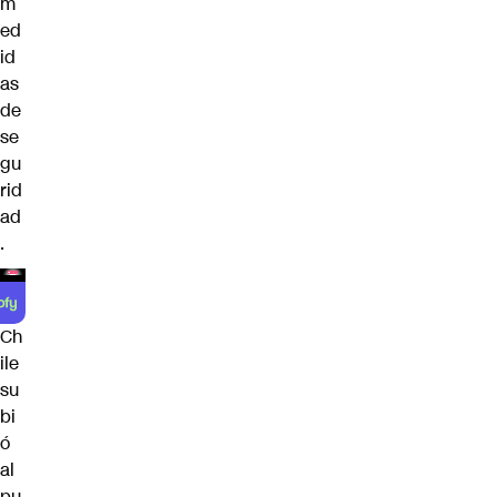
m
ed
id
as
de
se
gu
rid
ad
.
Ch
ile
su
bi
ó
al
pu