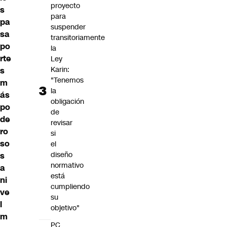
proyecto
s
para
pa
suspender
sa
transitoriamente
po
la
rte
Ley
Karin:
s
"Tenemos
m
la
ás
obligación
po
de
de
revisar
ro
si
so
el
diseño
s
normativo
a
está
ni
cumpliendo
ve
su
l
objetivo"
m
PC