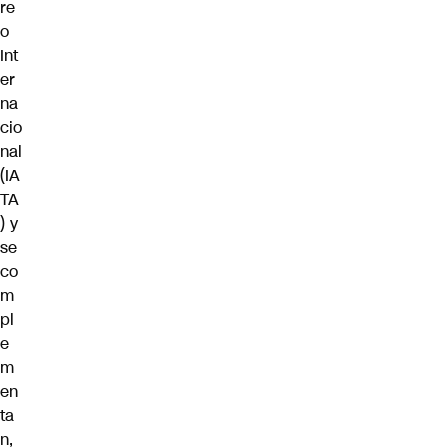
re
o
Int
er
na
cio
nal
(IA
TA
) y
se
co
m
pl
e
m
en
ta
n,