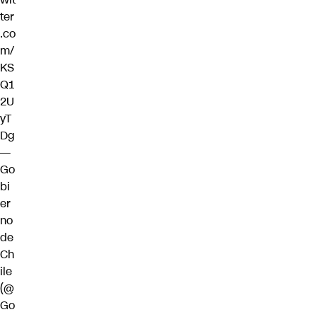
ter
.co
m/
KS
Q1
2U
yT
Dg
—
Go
bi
er
no
de
Ch
ile
(@
Go