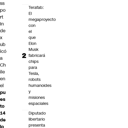
ss
Terafab:
po
El
rt
megaproyecto
In
con
de
el
x
que
Elon
ub
Musk
icó
fabricará
a
chips
Ch
para
ile
Tesla,
en
robots
el
humanoides
y
pu
misiones
es
espaciales
to
14
Diputado
libertario
de
presenta
lo