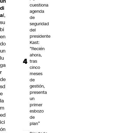
un
cuestiona
di
agenda
a
l,
de
su
seguridad
bi
del
en
presidente
Kast:
do
“Recién
un
ahora,
lu
tras
ga
cinco
r
meses
de
de
sd
gestión,
presenta
e
un
la
primer
m
esbozo
ed
de
ici
plan”
ón