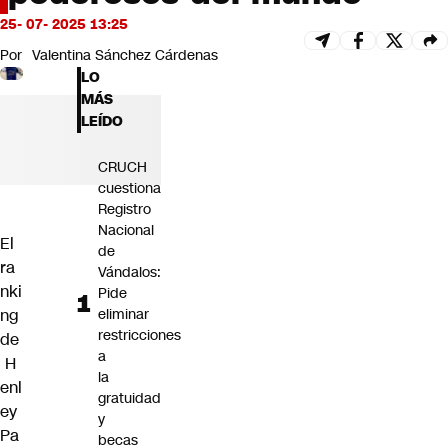
Futuro 360
25- 07- 2025 13:25
Opinión
Por
Valentina Sánchez Cárdenas
LO
MÁS
LEÍDO
CRUCH
cuestiona
Registro
Nacional
El
de
ra
Vándalos:
nki
Pide
ng
eliminar
restricciones
de
a
H
la
enl
gratuidad
ey
y
Pa
becas