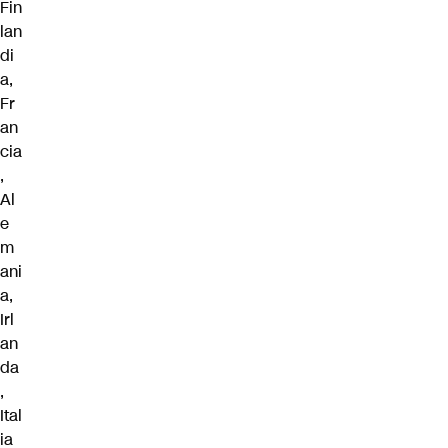
Fin
lan
di
a,
Fr
an
cia
,
Al
e
m
ani
a,
Irl
an
da
,
Ital
ia