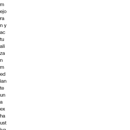
m
ejo
ra
n y
ac
tu
ali
za
n
m
ed
ian
te
un
a
ex
ha
ust
iva