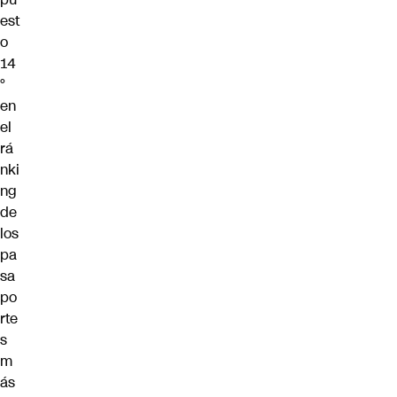
est
o
14
°
en
el
rá
nki
ng
de
los
pa
sa
po
rte
s
m
ás