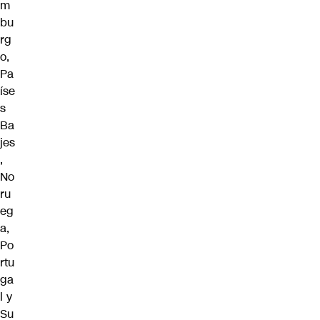
m
bu
rg
o,
Pa
íse
s
Ba
jes
,
No
ru
eg
a,
Po
rtu
ga
l y
Su