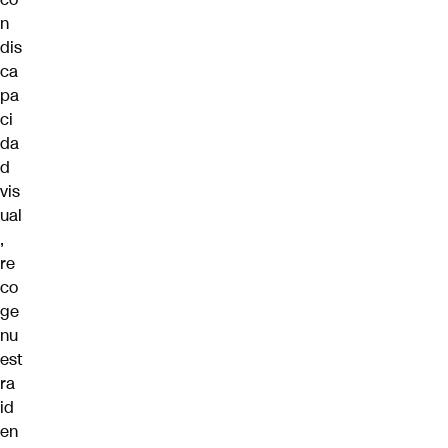
n
dis
ca
pa
ci
da
d
vis
ual
,
re
co
ge
nu
est
ra
id
en