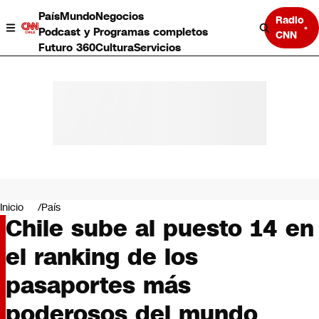
País
Mundo
Negocios
Radio
Podcast y Programas completos
CNN
Futuro 360
Cultura
Servicios
País
Mundo
Negocios
Inicio
País
Chile sube al puesto 14 en
Deportes
Programas completos
el ranking de los
Cultura
Servicios
pasaportes más
Bits
CNN Data
poderosos del mundo
CNN tiempo