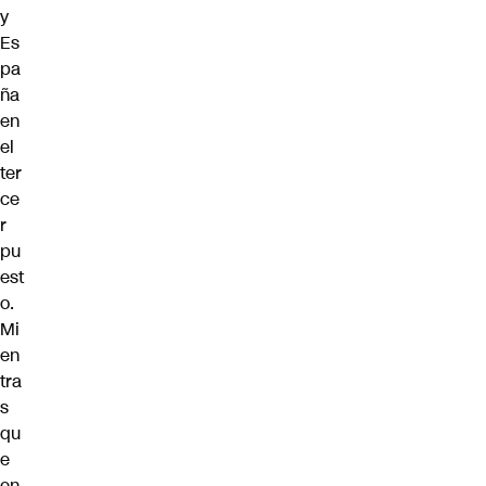
y
Es
pa
ña
en
el
ter
ce
r
pu
est
o.
Mi
en
tra
s
qu
e
en