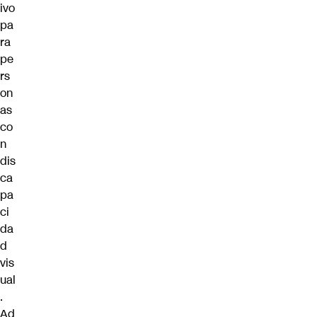
ivo
pa
ra
pe
rs
on
as
co
n
dis
ca
pa
ci
da
d
vis
ual
.
Ad