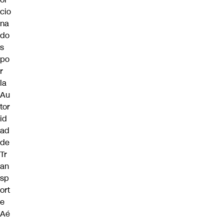
cio
na
do
s
po
r
la
Au
tor
id
ad
de
Tr
an
sp
ort
e
Aé