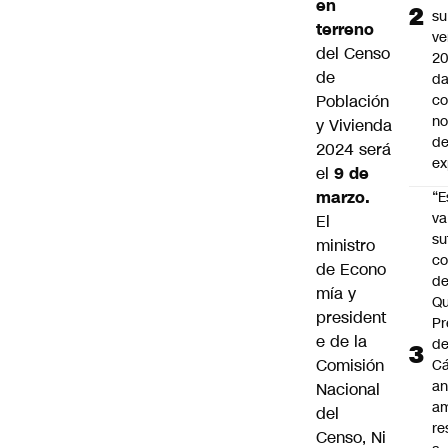
en
su
terreno
ve
del
Censo
20
de
da
Población
co
n
y Vivienda
de
2024
será
ex
el
9 de
marzo.
“E
va
El
su
ministro
co
de Econo
d
mía y
Qu
president
Pr
e de la
de
Comisión
C
an
Nacional
am
del
re
Censo,
Ni