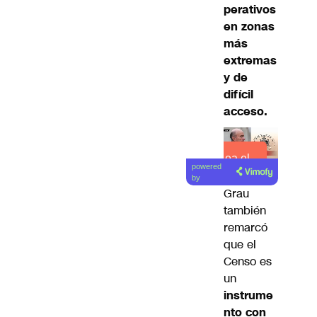
perativos
en zonas
más
extremas
y de
difícil
acceso.
Lea el
powered
artículo
by
Grau
también
remarcó
que el
Censo es
un
instrume
nto con