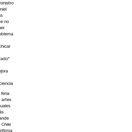
ministro
niel
as
ce no
ner
oblema
chicar
tado"
jora
iciencia
 feria
 artes
suales
ás
ande
 Chile
nfirma