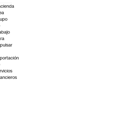
cienda
ea
rupo
e
abajo
ra
pulsar
portación
e
rvicios
nancieros