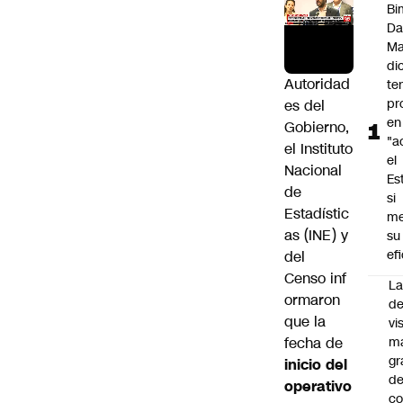
Bi
Da
M
di
Autoridad
te
pr
es del
en
Gobierno,
"a
el Instituto
el
Nacional
Es
de
si
Estadístic
me
as (INE) y
su
ef
del
Censo inf
La
ormaron
de
que la
vi
fecha de
m
gr
inicio del
de
operativo
co