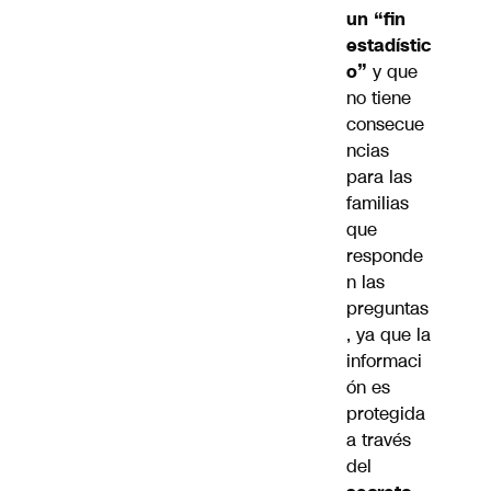
un “fin
estadístic
o”
y que
no tiene
consecue
ncias
para las
familias
que
responde
n las
preguntas
, ya que la
informaci
ón es
protegida
a través
del