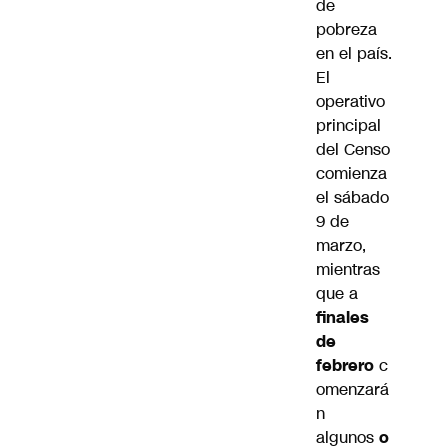
de
pobreza
en el país.
El
operativo
principal
del Censo
comienza
el sábado
9 de
marzo,
mientras
que a
finales
de
febrero
c
omenzará
n
algunos
o