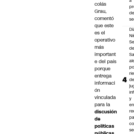
a
colás
pr
Grau
,
d
comentó
se
que este
Dí
es el
Ni
operativo
Se
más
d
important
Sa
al
e del país
po
porque
ri
entrega
d
informaci
ju
ón
in
vinculada
y
para la
en
r
discusión
pa
de
c
políticas
se
públicas,