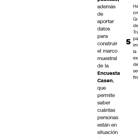
además
Ha
cr
de
G
aportar
d
datos
Tr
para
pa
construir
im
el marco
la
muestral
ex
d
de la
se
Encuesta
fi
Casen
,
que
permite
saber
cuántas
personas
están en
situación