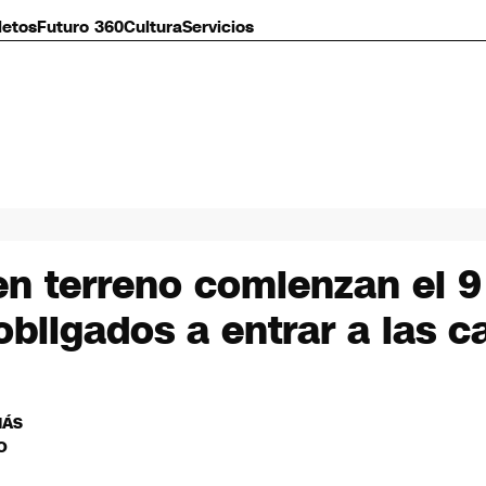
letos
Futuro 360
Cultura
Servicios
en terreno comienzan el 9
bligados a entrar a las c
MÁS
O