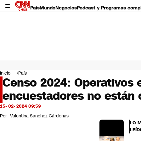
País
Mundo
Negocios
Podcast y Programas comp
País
Mundo
Inicio
País
Negocios
Censo 2024: Operativos 
Deportes
encuestadores no están o
Programas completos
Cultura
Servicios
15- 02- 2024 09:59
Bits
Por
Valentina Sánchez Cárdenas
CNN Data
LO 
CNN tiempo
LEÍD
Futuro 360
Opinión