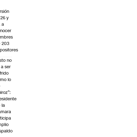
rsión
26 y
 a
nocer
ombres
 203
positores
sto no
 a ser
frido
mo lo
e
iroz”:
esidente
 la
ámara
ticipa
plio
spaldo