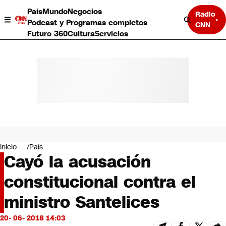
País
Mundo
Negocios
Radio
Podcast y Programas completos
CNN
Futuro 360
Cultura
Servicios
País
Mundo
Negocios
Inicio
País
Cayó la acusación
Deportes
Programas completos
constitucional contra el
Cultura
Servicios
ministro Santelices
Bits
CNN Data
20- 06- 2018 14:03
CNN tiempo