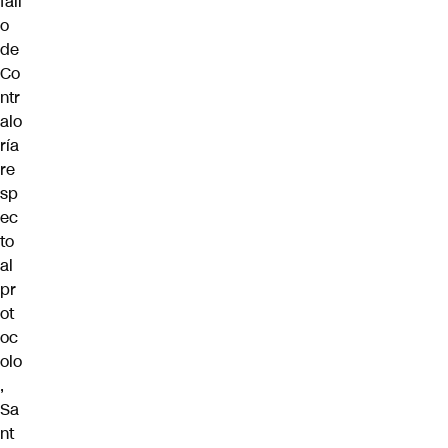
fall
o
de
Co
ntr
alo
ría
re
sp
ec
to
al
pr
ot
oc
olo
,
Sa
nt