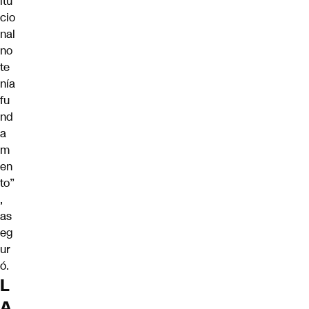
itu
cio
nal
no
te
nía
fu
nd
a
m
en
to”
,
as
eg
ur
ó.
L
A