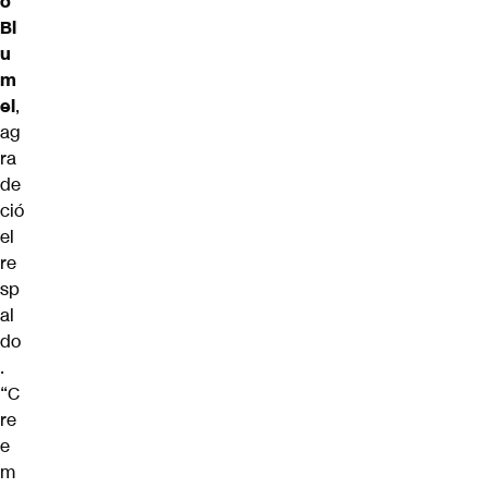
o
Bl
u
m
el
,
ag
ra
de
ció
el
re
sp
al
do
.
“C
re
e
m