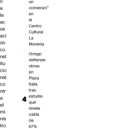
o
un
a
comienzo”
en
la
el
ac
Centro
us
Cultural
aci
La
ón
Moneda
co
Orrego
nst
defiende
itu
obras
cio
en
nal
Plaza
co
Italia
tras
ntr
estudio
a
que
el
revela
mi
caída
nis
de
tro
67%