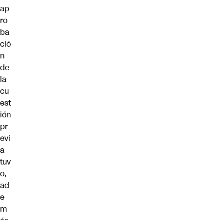
ap
ro
ba
ció
n
de
la
cu
est
ión
pr
evi
a
tuv
o,
ad
e
m