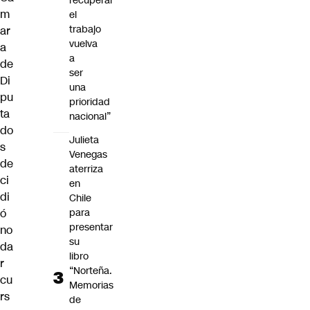
recuperar
m
el
trabajo
ar
vuelva
a
a
de
ser
Di
una
pu
prioridad
ta
nacional”
do
Julieta
s
Venegas
de
aterriza
ci
en
di
Chile
ó
para
presentar
no
su
da
libro
r
“Norteña.
cu
Memorias
rs
de