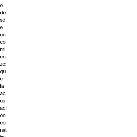
o
de
sd
e
un
co
mi
en
zo:
qu
e
la
ac
us
aci
ón
co
nst