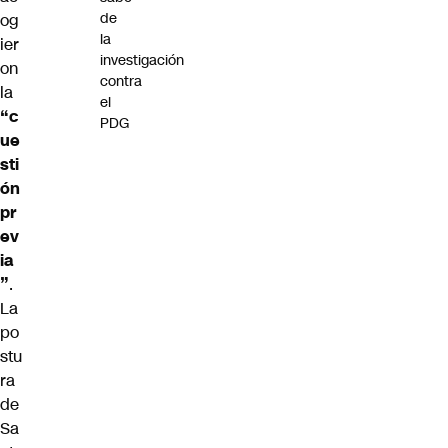
de
og
la
ier
investigación
on
contra
la
el
“c
PDG
ue
sti
ón
pr
ev
ia
”
.
La
po
stu
ra
de
Sa