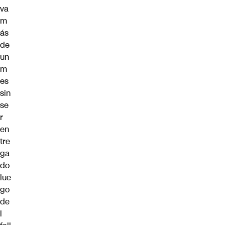
va
m
ás
de
un
m
es
sin
se
r
en
tre
ga
do
lue
go
de
l