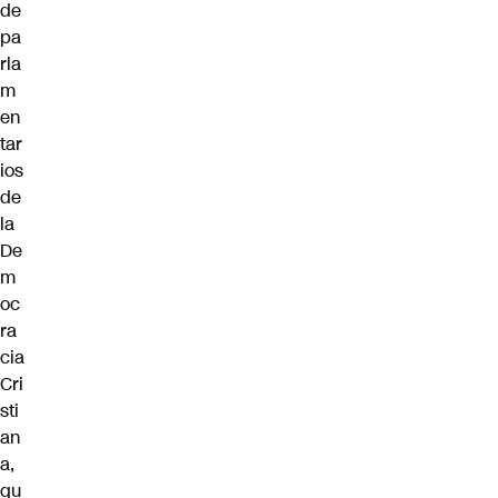
de
pa
rla
m
en
tar
ios
de
la
De
m
oc
ra
cia
Cri
sti
an
a,
qu