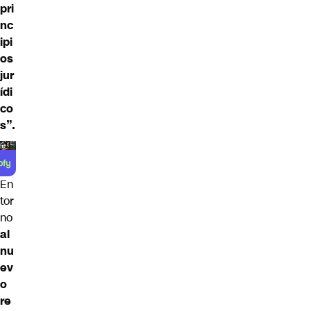
pri
nc
ipi
os
jur
ídi
co
s”.
En
tor
no
al
nu
ev
o
re