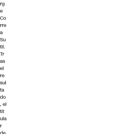
rg
e
Co
rre
a
Su
til.
Tr
as
el
re
sul
ta
do
, el
tit
ula
r
de