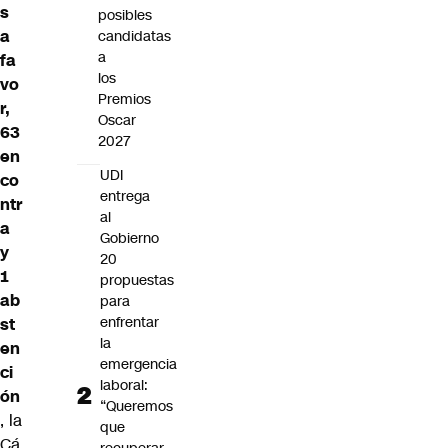
s
posibles
a
candidatas
a
fa
los
vo
Premios
r,
Oscar
63
2027
en
UDI
co
entrega
ntr
al
a
Gobierno
y
20
1
propuestas
ab
para
enfrentar
st
la
en
emergencia
ci
laboral:
ón
“Queremos
, la
que
Cá