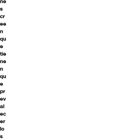
ne
s
cr
ee
n
qu
e
tie
ne
n
qu
e
pr
ev
al
ec
er
lo
s