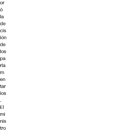
or
ó
la
de
cis
ión
de
los
pa
rla
m
en
tar
ios
.
El
mi
nis
tro