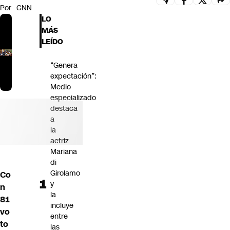
Por
CNN
Futuro 360
LO
Opinión
MÁS
LEÍDO
“Genera
expectación”:
Medio
especializado
destaca
a
la
actriz
Mariana
di
Girolamo
Co
y
n
la
81
incluye
vo
entre
to
las