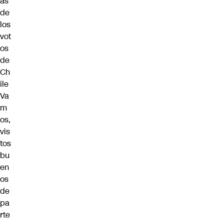
ás
de
los
vot
os
de
Ch
ile
Va
m
os,
vis
tos
bu
en
os
de
pa
rte