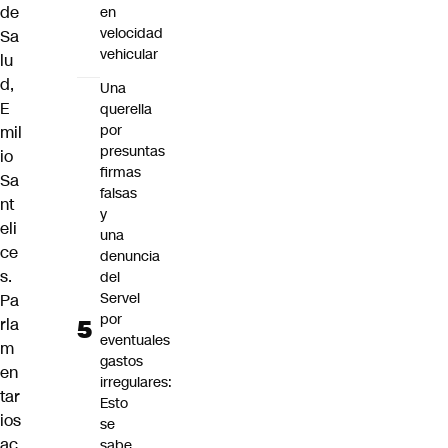
de
en
velocidad
Sa
vehicular
lu
d,
Una
E
querella
por
mil
presuntas
io
firmas
Sa
falsas
nt
y
eli
una
ce
denuncia
s.
del
Servel
Pa
por
rla
eventuales
m
gastos
en
irregulares:
tar
Esto
ios
se
ac
sabe