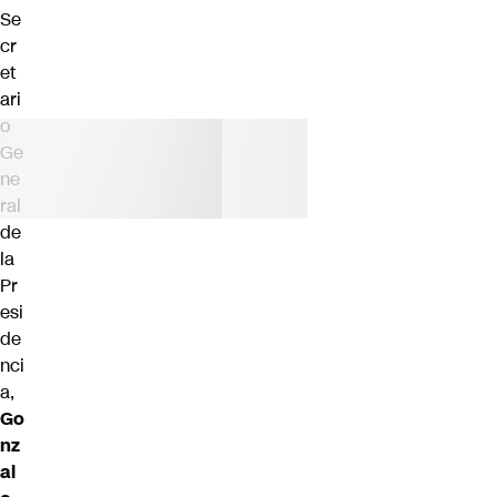
Se
cr
et
ari
o
Ge
ne
ral
de
la
Pr
esi
de
nci
a,
Go
nz
al