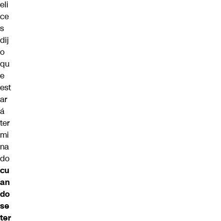
eli
ce
s
dij
o
qu
e
est
ar
á
ter
mi
na
do
cu
an
do
se
ter