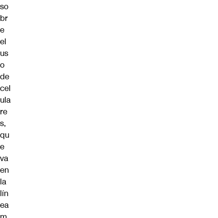
so
br
e
el
us
o
de
cel
ula
re
s,
qu
e
va
en
la
lín
ea
m