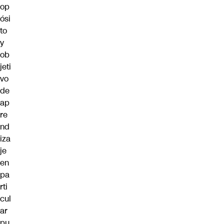
op
ósi
to
y
ob
jeti
vo
de
ap
re
nd
iza
je
en
pa
rti
cul
ar
pu