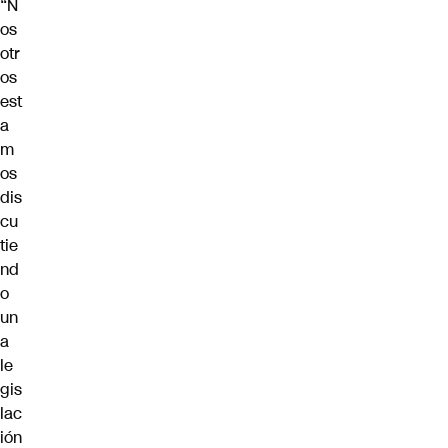
“N
os
otr
os
est
a
m
os
dis
cu
tie
nd
o
un
a
le
gis
lac
ión