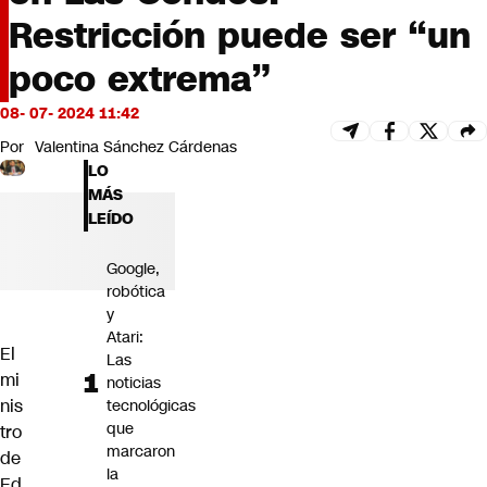
Futuro 360
Restricción puede ser “un
Opinión
poco extrema”
08- 07- 2024 11:42
Por
Valentina Sánchez Cárdenas
LO
MÁS
LEÍDO
Google,
robótica
y
Atari:
El
Las
mi
noticias
nis
tecnológicas
que
tro
marcaron
de
la
Ed