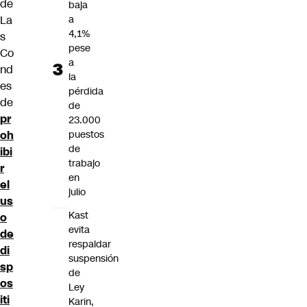
de
baja
a
La
4,1%
s
pese
Co
a
nd
la
es
pérdida
de
de
pr
23.000
puestos
oh
de
ibi
trabajo
r
en
el
julio
us
Kast
o
evita
de
respaldar
di
suspensión
sp
de
os
Ley
iti
Karin,