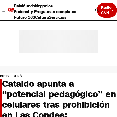
País
Mundo
Negocios
Radio
Podcast y Programas completos
CNN
Futuro 360
Cultura
Servicios
País
Mundo
Negocios
Inicio
País
Cataldo apunta a
Deportes
Programas completos
“potencial pedagógico” en
Cultura
Servicios
celulares tras prohibición
Bits
CNN Data
en Las Condes:
CNN tiempo