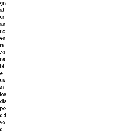
gn
at
ur
as
no
es
ra
zo
na
bl
e
us
ar
los
dis
po
siti
vo
s.