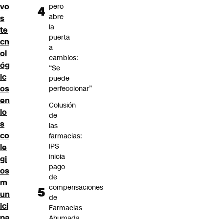
vo
pero
abre
s
la
te
puerta
cn
a
ol
cambios:
óg
“Se
ic
puede
os
perfeccionar”
en
Colusión
lo
de
s
las
co
farmacias:
IPS
le
inicia
gi
pago
os
de
m
compensaciones
un
de
ici
Farmacias
pa
Ahumada