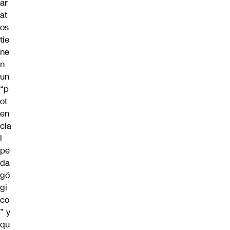
ar
at
os
tie
ne
n
un
“p
ot
en
cia
l
pe
da
gó
gi
co
” y
qu