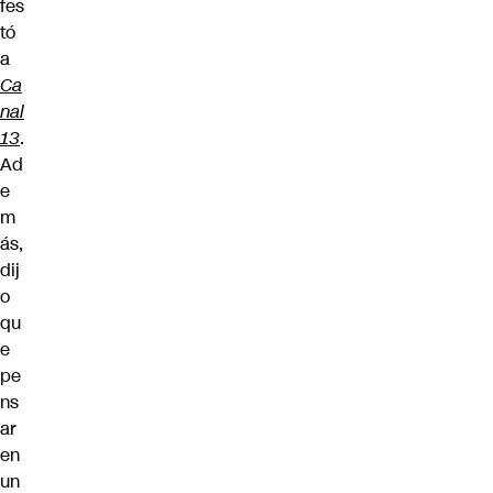
fes
tó
a
Ca
nal
13
.
Ad
e
m
ás,
dij
o
qu
e
pe
ns
ar
en
un