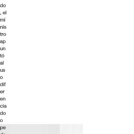
do
, el
mi
nis
tro
ap
un
tó
al
us
o
dif
er
en
cia
do
o
pe