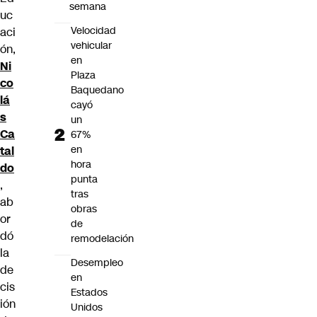
semana
uc
Velocidad
aci
vehicular
ón,
en
Ni
Plaza
co
Baquedano
lá
cayó
s
un
Ca
67%
en
tal
hora
do
punta
,
tras
ab
obras
or
de
dó
remodelación
la
Desempleo
de
en
cis
Estados
ión
Unidos