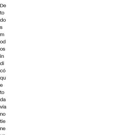
De
to
do
s
m
od
os
in
di
có
qu
e
to
da
vía
no
tie
ne