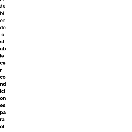
ás
bi
en
de
e
st
ab
le
ce
r
co
nd
ici
on
es
pa
ra
el