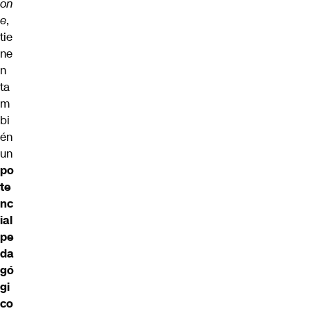
on
e
,
tie
ne
n
ta
m
bi
én
un
po
te
nc
ial
pe
da
gó
gi
co