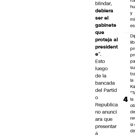
ro
blindar,
h
debiera
y
ser el
mi
gabinete
es
que
Di
proteja al
li
president
pr
e
”.
pr
Esto
pa
su
luego
tr
de la
la
bancada
Ka
del
Partid
"
o
la
Republica
ob
no
anunci
d
re
ara que
si 
presentar
di
á