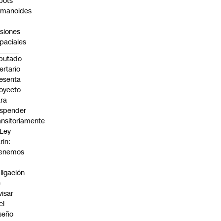
bots
umanoides
siones
paciales
putado
bertario
esenta
oyecto
ra
spender
ansitoriamente
 Ley
rin:
Tenemos
ligación
e
visar
el
seño