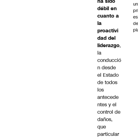
ha sido
u
débil en
pr
cuanto a
e
la
d
pl
proactivi
dad del
liderazgo
,
la
conducció
n desde
el Estado
de todos
los
antecede
ntes y el
control de
daños,
que
particular