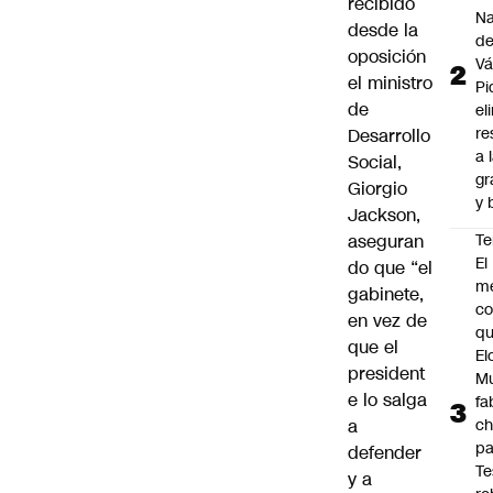
recibido
Na
desde la
d
oposición
Vá
el ministro
Pi
de
el
re
Desarrollo
a 
Social,
gr
Giorgio
y 
Jackson
,
aseguran
Te
El
do que “el
m
gabinete,
co
en vez de
q
que el
El
president
M
e lo salga
fa
a
ch
pa
defender
Te
y a