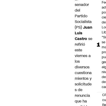
Fe
senador
ad
del
po
Partido
ci
Socialista
de
(PS)
Juan
Lo
Li
Luis
"S
Castro
se
se
refirió
ma
este
pr
viernes a
pu
los
ge
diversos
al
ni
cuestiona
de
mientos y
de
solicitude
ca
s de
C
renuncia
cu
que ha
Re