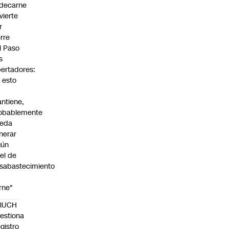
decarne
vierte
r
erre
l Paso
s
bertadores:
i esto
ntiene,
obablemente
eda
nerar
gún
vel de
sabastecimiento
rne"
RUCH
estiona
gistro