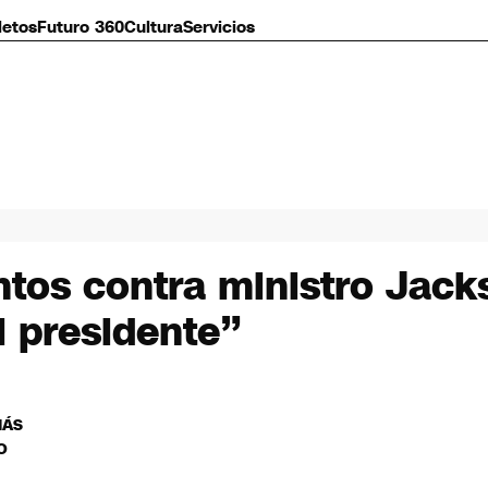
letos
Futuro 360
Cultura
Servicios
tos contra ministro Jacks
l presidente”
MÁS
O