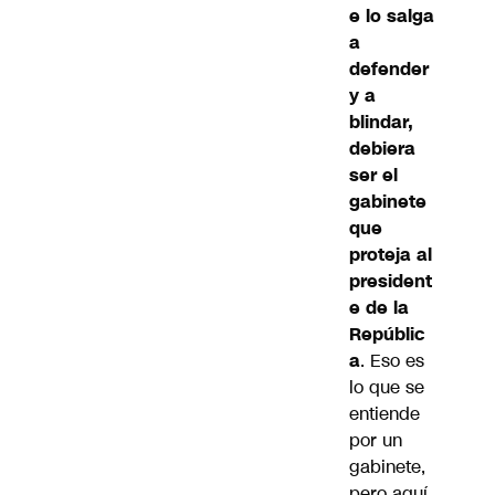
e lo salga
a
defender
y a
blindar,
debiera
ser el
gabinete
que
proteja al
president
e de la
Repúblic
a
. Eso es
lo que se
entiende
por un
gabinete,
pero aquí