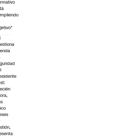
rmativo
tá
mpliendo
jetivo"
C
estiona
genda
e
guridad
l
esidente
st:
ecién
ora,
as
nco
eses
e
stión,
esenta