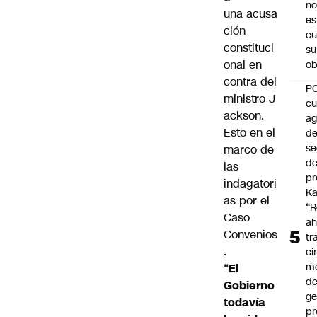
no
una
acusa
es
ción
cu
constituci
su
onal
en
ob
contra del
P
ministro J
cu
ackson.
a
Esto en el
d
se
marco de
de
las
pr
indagatori
Ka
as por el
“R
Caso
ah
Convenios
tr
.
ci
m
“
El
d
Gobierno
ge
todavía
pr