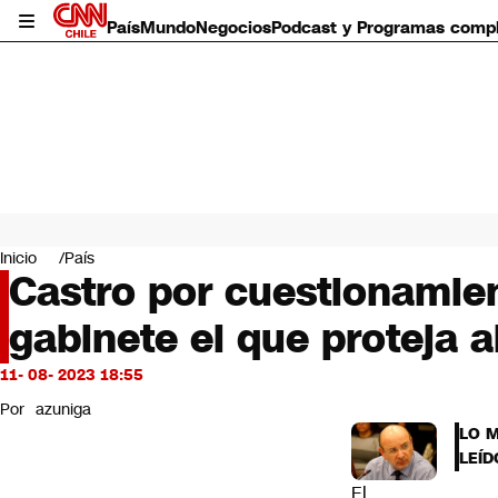
País
Mundo
Negocios
Podcast y Programas comp
País
Mundo
Inicio
País
Negocios
Castro por cuestionamien
Deportes
gabinete el que proteja a
Programas completos
Cultura
Servicios
11- 08- 2023 18:55
Bits
Por
azuniga
CNN Data
LO 
CNN tiempo
LEÍD
Futuro 360
El
Opinión