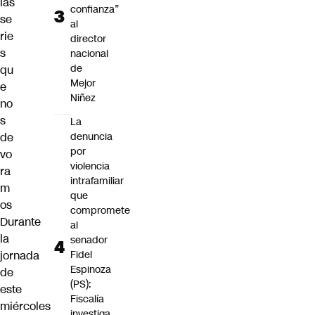
las
confianza”
se
al
rie
director
s
nacional
de
qu
Mejor
e
Niñez
no
s
La
de
denuncia
por
vo
violencia
ra
intrafamiliar
m
que
os
compromete
Durante
al
la
senador
jornada
Fidel
Espinoza
de
(PS):
este
Fiscalía
miércoles
investiga