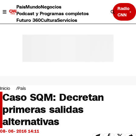
País
Mundo
Negocios
Radio
Podcast y Programas completos
CNN
Futuro 360
Cultura
Servicios
País
Mundo
Negocios
Inicio
País
Caso SQM: Decretan
Deportes
Programas completos
primeras salidas
Cultura
Servicios
alternativas
Bits
CNN Data
08- 06- 2016 14:11
CNN tiempo