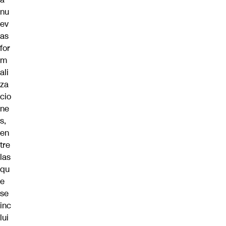
nu
ev
as
for
m
ali
za
cio
ne
s,
en
tre
las
qu
e
se
inc
lui