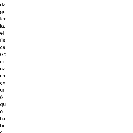
da
ga
tor
ia,
el
fis
cal
Gó
m
ez
as
eg
ur
ó
qu
e
ha
br
á