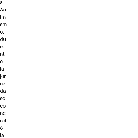
s.
As
imi
sm
o,
du
ra
nt
e
la
jor
na
da
se
co
nc
ret
ó
la