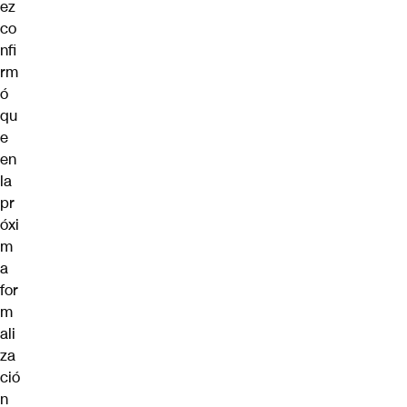
ez
co
nfi
rm
ó
qu
e
en
la
pr
óxi
m
a
for
m
ali
za
ció
n