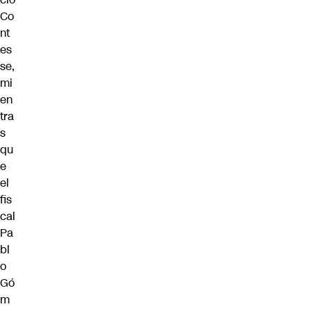
Co
nt
es
se,
mi
en
tra
s
qu
e
el
fis
cal
Pa
bl
o
Gó
m