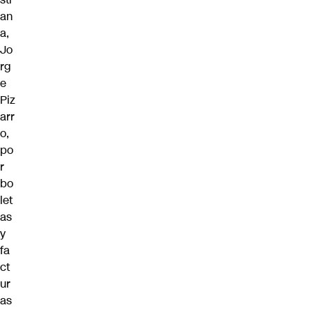
an
a,
Jo
rg
e
Piz
arr
o,
po
r
bo
let
as
y
fa
ct
ur
as