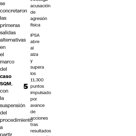
se
acusación
concretaron
de
las
agresión
primeras
física
salidas
IPSA
alternativas
abre
en
al
el
alza
y
marco
supera
del
los
caso
11.300
SQM
,
puntos
con
impulsado
la
por
suspensión
avance
de
del
acciones
procedimiento
tras
a
resultados
partir