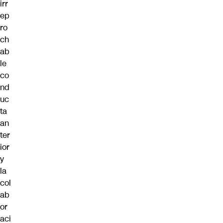
irr
ep
ro
ch
ab
le
co
nd
uc
ta
an
ter
ior
y
la
col
ab
or
aci