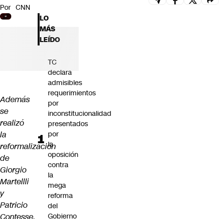
Por
CNN
Futuro 360
LO
Opinión
MÁS
LEÍDO
TC
declara
admisibles
requerimientos
Además
por
se
inconstitucionalidad
realizó
presentados
la
por
la
reformalización
oposición
de
contra
Giorgio
la
Martellli
mega
y
reforma
Patricio
del
Contesse.
Gobierno