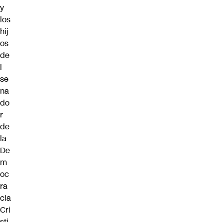
y
los
hij
os
de
l
se
na
do
r
de
la
De
m
oc
ra
cia
Cri
sti