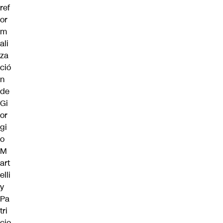
ref
or
m
ali
za
ció
n
de
Gi
or
gi
o
M
art
elli
y
Pa
tri
cio