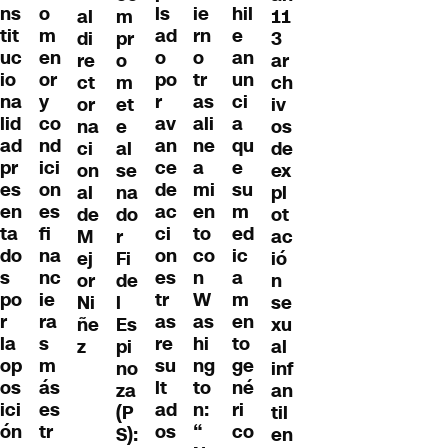
ns
o
ls
ie
hil
al
m
11
tit
m
ad
rn
e
di
pr
3
uc
en
o
o
an
re
o
ar
io
or
po
tr
un
ct
m
ch
na
y
r
as
ci
or
et
iv
lid
co
av
ali
a
na
e
os
ad
nd
an
ne
qu
ci
al
de
pr
ici
ce
a
e
on
se
ex
es
on
de
mi
su
al
na
pl
en
es
ac
en
m
de
do
ot
ta
fi
ci
to
ed
M
r
ac
do
na
on
co
ic
ej
Fi
ió
s
nc
es
n
a
or
de
n
po
ie
tr
W
m
Ni
l
se
r
ra
as
as
en
ñe
Es
xu
la
s
re
hi
to
z
pi
al
op
m
su
ng
ge
no
inf
os
ás
lt
to
né
za
an
ici
es
ad
n:
ri
(P
til
ón
tr
os
“
co
S):
en