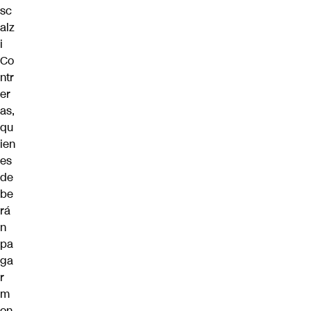
sc
alz
i
Co
ntr
er
as,
qu
ien
es
de
be
rá
n
pa
ga
r
m
on