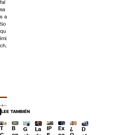
fal
sa
s a
So
qu
imi
ch.
LEE TAMBIÉN
T
B
IP
Ex
¿
G
La
D