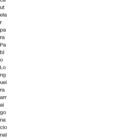
ut
ela
r
pa
ra
Pa
bl
o
Lo
ng
uei
ra
arr
ai
go
na
cio
nal