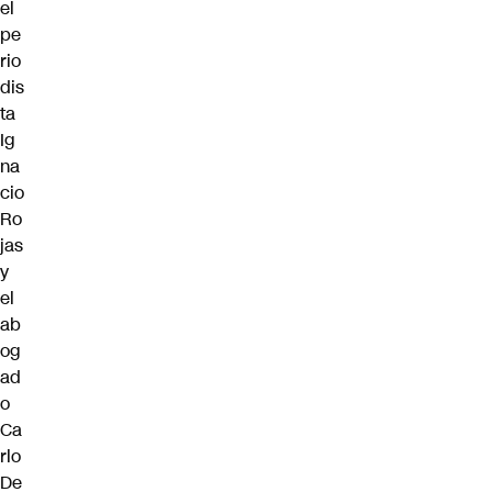
el
pe
rio
dis
ta
Ig
na
cio
Ro
jas
y
el
ab
og
ad
o
Ca
rlo
De