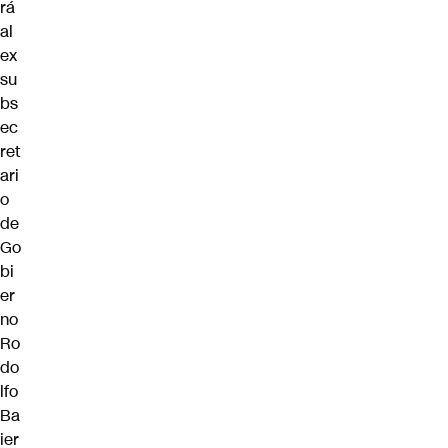
rá
al
ex
su
bs
ec
ret
ari
o
de
Go
bi
er
no
Ro
do
lfo
Ba
ier