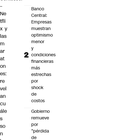
–
Banco
Ne
Central:
tfli
Empresas
x y
muestran
optimismo
las
menor
m
y
ar
condiciones
at
financieras
on
más
es:
estrechas
re
por
shock
vel
de
an
costos
cu
ále
Gobierno
remueve
s
por
so
“pérdida
n
de