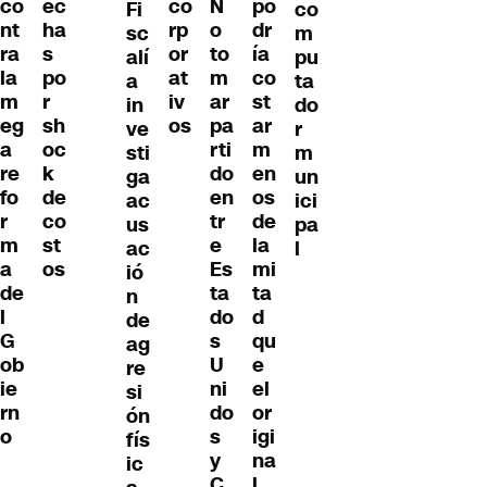
co
ec
co
N
po
Fi
co
nt
ha
rp
o
dr
sc
m
ra
s
or
to
ía
alí
pu
la
po
at
m
co
a
ta
m
r
iv
ar
st
in
do
eg
sh
os
pa
ar
ve
r
a
oc
rti
m
sti
m
re
k
do
en
ga
un
fo
de
en
os
ac
ici
r
co
tr
de
us
pa
m
st
e
la
ac
l
a
os
Es
mi
ió
de
ta
ta
n
l
do
d
de
G
s
qu
ag
ob
U
e
re
ie
ni
el
si
rn
do
or
ón
o
s
igi
fís
y
na
ic
C
l