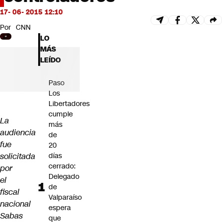
Futuro 360
17- 06- 2015 12:10
Opinión
Por
CNN
LO
MÁS
LEÍDO
Paso
Los
Libertadores
cumple
La
más
audiencia
de
fue
20
solicitada
días
cerrado:
por
Delegado
el
de
fiscal
Valparaíso
nacional
espera
Sabas
que