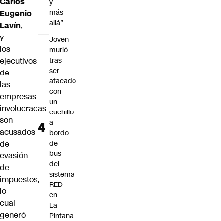
Carlos
y
más
Eugenio
allá”
Lavín
,
y
Joven
los
murió
ejecutivos
tras
ser
de
atacado
las
con
empresas
un
involucradas
cuchillo
son
a
acusados
bordo
de
de
bus
evasión
del
de
sistema
impuestos,
RED
lo
en
cual
La
generó
Pintana