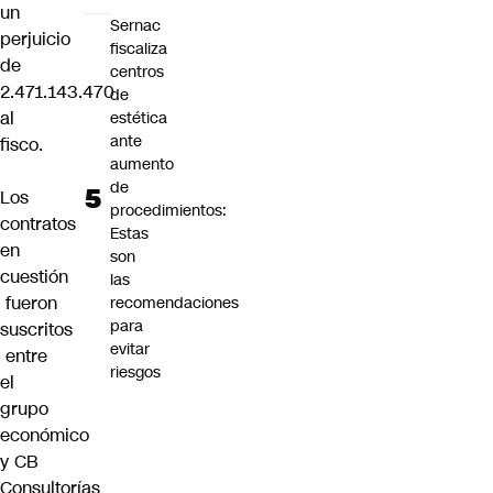
un
Sernac
perjuicio
fiscaliza
de
centros
2.471.143.470
de
al
estética
ante
fisco.
aumento
de
Los
procedimientos:
contratos
Estas
en
son
cuestión
las
fueron
recomendaciones
para
suscritos
evitar
entre
riesgos
el
grupo
económico
y CB
Consultorías