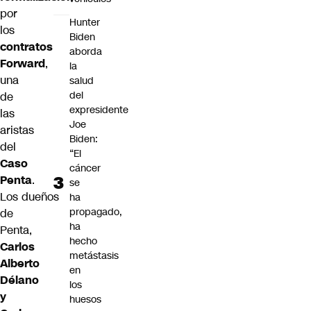
por
Hunter
los
Biden
contratos
aborda
Forward
,
la
una
salud
del
de
expresidente
las
Joe
aristas
Biden:
del
“El
Caso
cáncer
Penta
.
se
Los dueños
ha
propagado,
de
ha
Penta,
hecho
Carlos
metástasis
Alberto
en
Délano
los
y
huesos