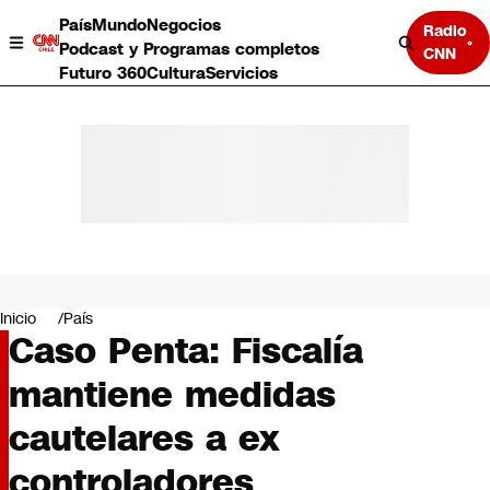
País
Mundo
Negocios
Radio
Podcast y Programas completos
CNN
Futuro 360
Cultura
Servicios
País
Mundo
Negocios
Inicio
País
Caso Penta: Fiscalía
Deportes
Programas completos
mantiene medidas
Cultura
Servicios
cautelares a ex
Bits
CNN Data
controladores
CNN tiempo