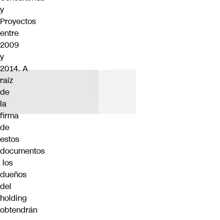
y
Proyectos
entre
2009
y
2014. A
raíz
de
la
firma
de
estos
documentos
los
dueños
del
holding
obtendrán