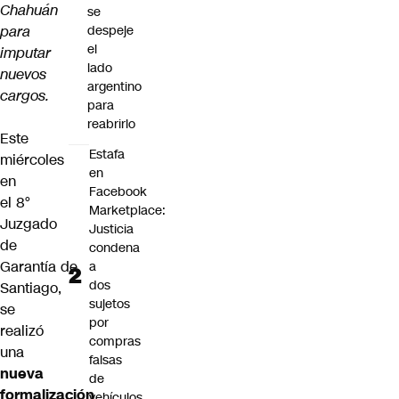
Chahuán
se
para
despeje
el
imputar
lado
nuevos
argentino
cargos.
para
reabrirlo
Este
Estafa
miércoles
en
en
Facebook
el 8°
Marketplace:
Juzgado
Justicia
de
condena
Garantía
de
a
dos
Santiago,
sujetos
se
por
realizó
compras
una
falsas
nueva
de
formalización
vehículos