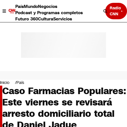
País
Mundo
Negocios
Radio
Podcast y Programas completos
CNN
Futuro 360
Cultura
Servicios
País
Mundo
Negocios
Inicio
País
Caso Farmacias Populares:
Deportes
Programas completos
Este viernes se revisará
Cultura
Servicios
arresto domiciliario total
Bits
CNN Data
de Daniel Jadue
CNN tiempo