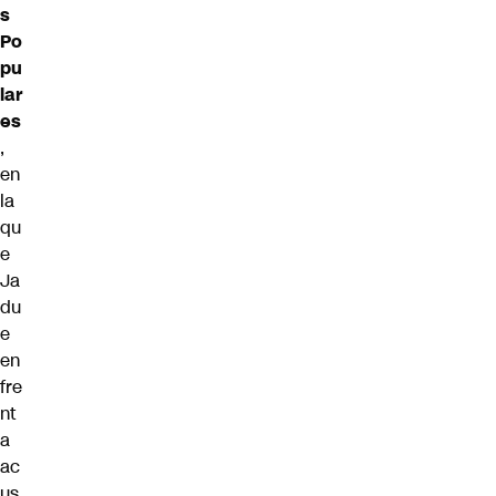
s
Po
pu
lar
es
,
en
la
qu
e
Ja
du
e
en
fre
nt
a
ac
us