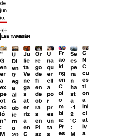
de
jun
io.
LEE TAMBIÉN
Fr
C
“
Ju
Or
U
Se
U
ac
N
G
lie
re
na
es
DI
ki
C
en
ta
go
qu
pe
en
ng
cu
er
Ve
de
er
ra
tr
en
es
a
ne
fi
ell
n
eg
C
ti
ex
ga
en
a
ha
a
ol
on
pe
s
de
po
st
al
o
a
ct
at
ob
r
a
G
m
ini
ac
er
ra
pr
-1
ob
bi
ci
ió
riz
s
es
2
ie
a:
at
n”
a
en
un
°C
rn
Pr
iv
:
en
Pl
ta
:
o
es
a
M
C
az
s
M
20