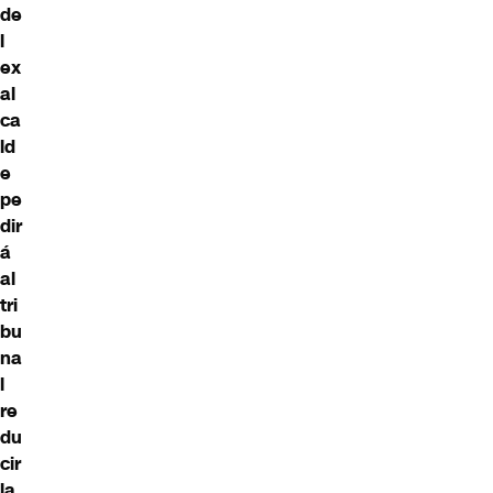
de
l
ex
al
ca
ld
e
pe
dir
á
al
tri
bu
na
l
re
du
cir
la