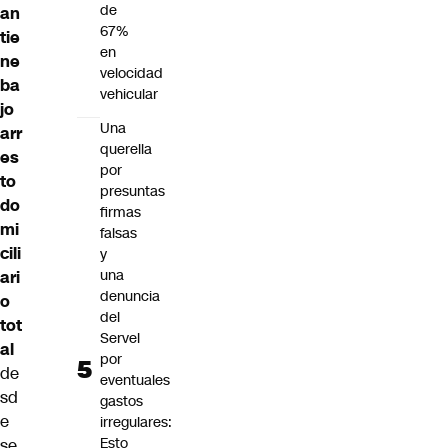
de
an
67%
tie
en
ne
velocidad
ba
vehicular
jo
Una
arr
querella
es
por
to
presuntas
do
firmas
mi
falsas
cili
y
una
ari
denuncia
o
del
tot
Servel
al
por
de
eventuales
sd
gastos
e
irregulares:
Esto
se