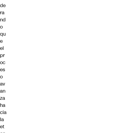
de
ra
nd
o
qu
e
el
pr
oc
es
o
av
an
za
ha
cia
la
et