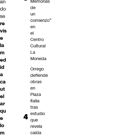
Memorias
an
de
do
un
se
comienzo”
re
en
vis
el
e
Centro
la
Cultural
La
m
Moneda
ed
id
Orrego
a
defiende
ca
obras
en
ut
Plaza
el
Italia
ar
tras
qu
estudio
e
que
lo
revela
m
caída