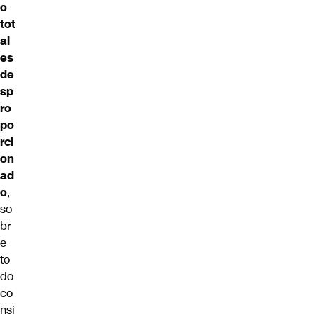
o
tot
al
es
de
sp
ro
po
rci
on
ad
o
,
so
br
e
to
do
co
nsi