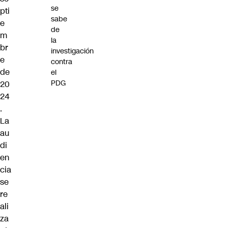
se
pti
sabe
e
de
m
la
br
investigación
e
contra
de
el
PDG
20
24
.
La
au
di
en
cia
se
re
ali
za