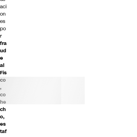
aci
on
es
po
r
fra
ud
e
al
Fis
co
,
co
he
ch
o,
es
taf