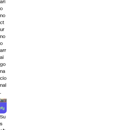
ari
o
no
ct
ur
no
o
arr
ai
go
na
cio
nal
.
Su
s