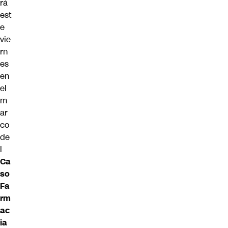
rá
est
e
vie
rn
es
en
el
m
ar
co
de
l
Ca
so
Fa
rm
ac
ia