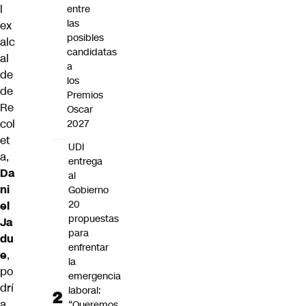
l
entre
las
ex
posibles
alc
candidatas
al
a
de
los
de
Premios
Re
Oscar
col
2027
et
UDI
a,
entrega
Da
al
ni
Gobierno
20
el
propuestas
Ja
para
du
enfrentar
e
,
la
po
emergencia
drí
laboral:
a
“Queremos