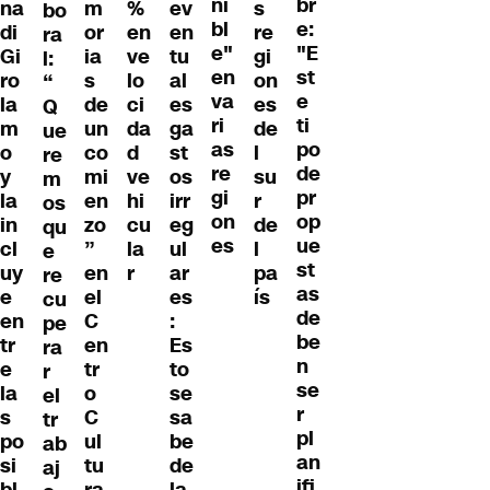
ni
br
na
m
%
ev
s
bo
bl
e:
di
or
en
en
re
ra
e"
"E
Gi
ia
ve
tu
gi
l:
en
st
ro
s
lo
al
on
“
va
e
la
de
ci
es
es
Q
ri
ti
m
un
da
ga
de
ue
as
po
o
co
d
st
l
re
re
de
y
mi
ve
os
su
m
gi
pr
la
en
hi
irr
r
os
on
op
in
zo
cu
eg
de
qu
es
ue
cl
”
la
ul
l
e
st
uy
en
r
ar
pa
re
as
e
el
es
ís
cu
de
en
C
:
pe
be
tr
en
Es
ra
n
e
tr
to
r
se
la
o
se
el
r
s
C
sa
tr
pl
po
ul
be
ab
an
si
tu
de
aj
ifi
bl
ra
la