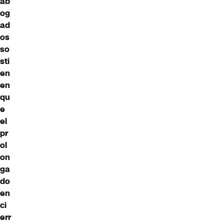
ab
og
ad
os
so
sti
en
en
qu
e
el
pr
ol
on
ga
do
en
ci
err