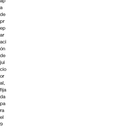
ap
a
de
pr
ep
ar
aci
ón
de
jui
cio
or
al,
fija
da
pa
ra
el
9