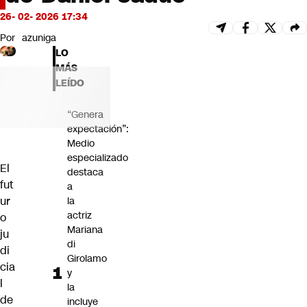
Futuro 360
26- 02- 2026 17:34
Opinión
Por
azuniga
LO
MÁS
LEÍDO
“Genera
expectación”:
Medio
especializado
El
destaca
fut
a
ur
la
actriz
o
Mariana
ju
di
di
Girolamo
cia
y
l
la
de
incluye