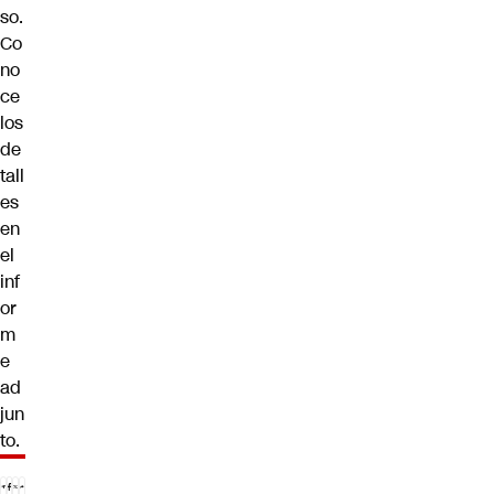
so.
Co
no
ce
los
de
tall
es
en
el
inf
or
m
e
ad
jun
to.