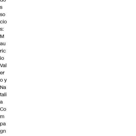
s
so
cio
s:
M
au
ric
io
Val
er
o y
Na
tali
a
Co
m
pa
gn