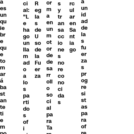
a
a
or
ci
R
s
rc
un
es
m
al:
eg
y
ul
id
un
a
"L
la
tr
ar
ad
qu
en
e
s
an
en
de
ie
un
ha
de
sa
Sa
la
br
m
go
U
cc
nt
s
e
ot
un
so
io
ia
fu
qu
or
lla
de
ne
go
er
e
de
m
la
s
za
to
de
ad
Fu
no
s
m
sa
o
er
re
pr
ar
rr
a
za
co
og
á
oll
lo
no
re
ba
o
s
ci
si
st
so
pa
da
st
an
ci
rti
s
as
te
al
do
pa
ti
pa
s
ra
e
ra
of
of
m
Ta
i
re
po