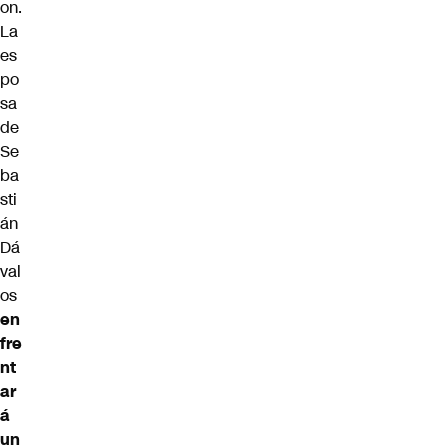
on.
La
es
po
sa
de
Se
ba
sti
án
Dá
val
os
en
fre
nt
ar
á
un