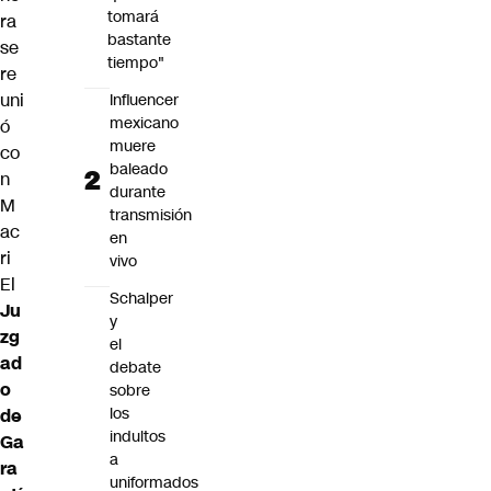
tomará
ra
bastante
se
tiempo"
re
uni
Influencer
mexicano
ó
muere
co
baleado
n
durante
M
transmisión
ac
en
ri
vivo
El
Schalper
Ju
y
zg
el
ad
debate
o
sobre
los
de
indultos
Ga
a
ra
uniformados