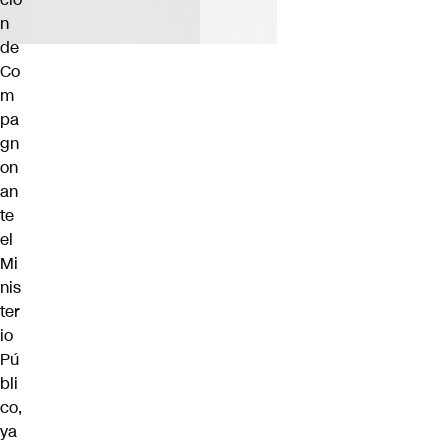
n
de
Co
m
pa
gn
on
an
te
el
Mi
nis
ter
io
Pú
bli
co,
ya