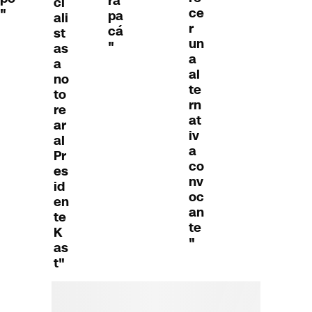
ra
ci
ce
"
pa
ali
r
cá
st
un
"
as
a
a
al
no
te
to
rn
re
at
ar
iv
al
a
Pr
co
es
nv
id
oc
en
an
te
te
K
"
as
t"