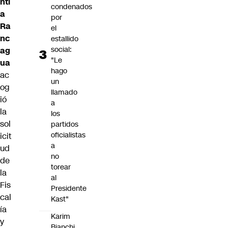
ntí
condenados
a
por
Ra
el
nc
estallido
social:
ag
"Le
ua
hago
ac
un
og
llamado
ió
a
la
los
sol
partidos
oficialistas
icit
a
ud
no
de
torear
la
al
Fis
Presidente
cal
Kast"
ía
Karim
y
Bianchi