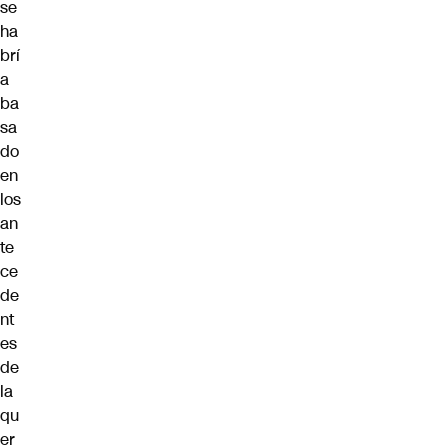
se
ha
brí
a
ba
sa
do
en
los
an
te
ce
de
nt
es
de
la
qu
er