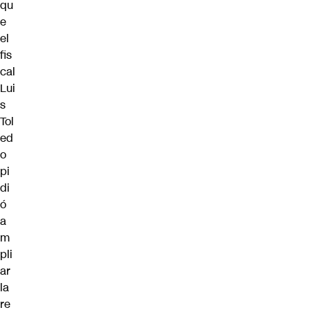
qu
e
el
fis
cal
Lui
s
Tol
ed
o
pi
di
ó
a
m
pli
ar
la
re