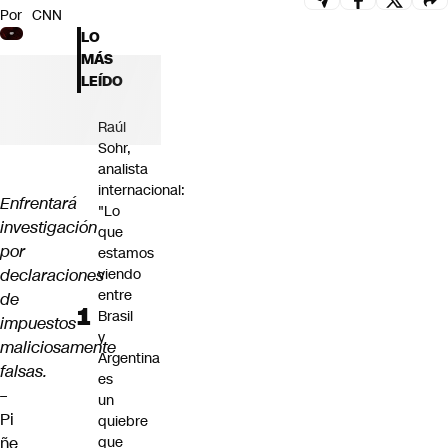
Por
CNN
Futuro 360
LO
Opinión
MÁS
LEÍDO
Raúl
Sohr,
analista
internacional:
Enfrentará
"Lo
investigación
que
por
estamos
declaraciones
viendo
entre
de
Brasil
impuestos
y
maliciosamente
Argentina
falsas.
es
–
un
Pi
quiebre
ñe
que