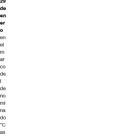
29
de
en
er
o
en
el
m
ar
co
de
l
de
no
mi
na
do
“C
as