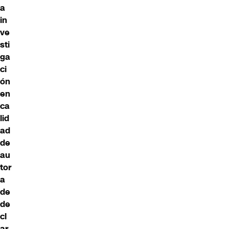
a
in
ve
sti
ga
ci
ón
en
ca
lid
ad
de
au
tor
a
de
de
cl
ar