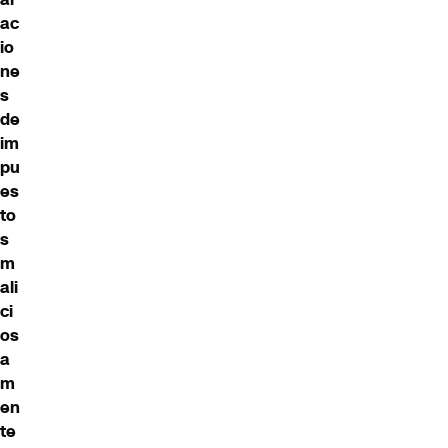
ac
io
ne
s
de
im
pu
es
to
s
m
ali
ci
os
a
m
en
te