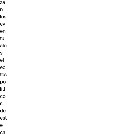
za
n
los
ev
en
tu
ale
s
ef
ec
tos
po
líti
co
s
de
est
e
ca