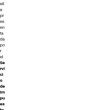
ell
a
pr
es
en
ta
da
po
r
el
Se
rvi
ci
o
de
Im
pu
es
to