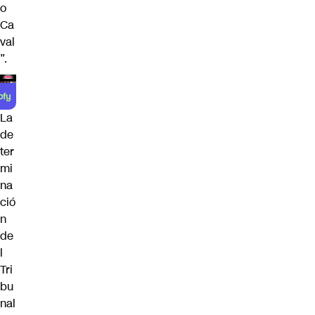
o
Ca
val
”.
La
de
ter
mi
na
ció
n
de
l
Tri
bu
nal