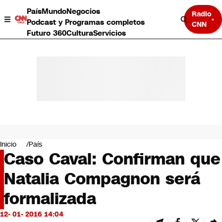
País
Mundo
Negocios
Radio
Podcast y Programas completos
CNN
Futuro 360
Cultura
Servicios
País
Mundo
Negocios
Inicio
País
Caso Caval: Confirman que
Deportes
Programas completos
Natalia Compagnon será
Cultura
Servicios
formalizada
Bits
CNN Data
12- 01- 2016 14:04
CNN tiempo