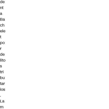
de
nt
a
Ba
ch
ele
t
po
r
de
lito
s
tri
bu
tar
ios
.
La
m