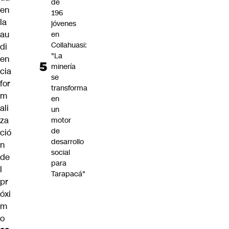
de
en
196
la
jóvenes
au
en
Collahuasi:
di
"La
en
minería
cia
se
for
transforma
m
en
ali
un
za
motor
de
ció
desarrollo
n
social
de
para
l
Tarapacá"
pr
óxi
m
o