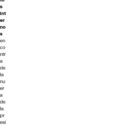
s
Int
er
no
s
en
co
ntr
a
de
la
nu
er
a
de
la
pr
esi