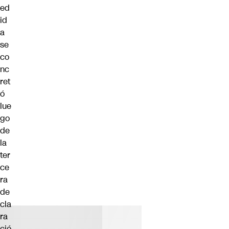
ed
id
a
se
co
nc
ret
ó
lue
go
de
la
ter
ce
ra
de
cla
ra
ció