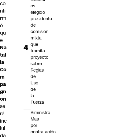
co
es
nfi
elegido
rm
presidente
ó
de
comisión
qu
mixta
e
que
Na
tramita
tal
proyecto
ia
sobre
Co
Reglas
m
de
Uso
pa
de
gn
la
on
Fuerza
se
Biministro
rá
Mas
inc
por
lui
contratación
da