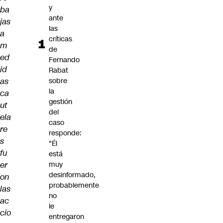
y
ba
ante
jas
las
a
críticas
m
de
ed
Fernando
id
Rabat
as
sobre
la
ca
gestión
ut
del
ela
caso
re
responde:
s
"Él
fu
está
er
muy
desinformado,
on
probablemente
las
no
ac
le
cio
entregaron