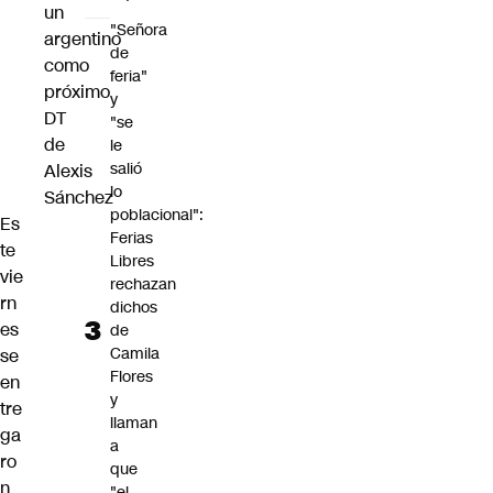
un
"Señora
argentino
de
como
feria"
próximo
y
DT
"se
de
le
salió
Alexis
lo
Sánchez
poblacional":
Es
Ferias
te
Libres
vie
rechazan
rn
dichos
es
de
Camila
se
Flores
en
y
tre
llaman
ga
a
ro
que
n
"el