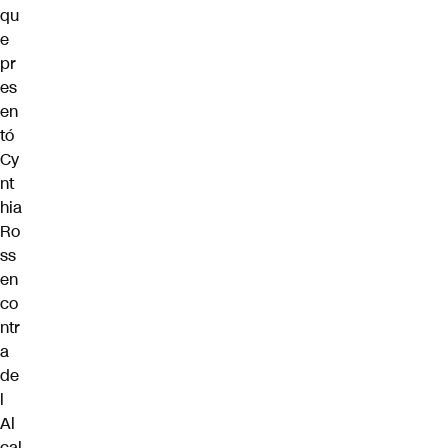
qu
e
pr
es
en
tó
Cy
nt
hia
Ro
ss
en
co
ntr
a
de
l
Al
cal