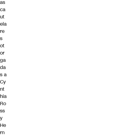
as
ca
ut
ela
re
s
ot
or
ga
da
s a
Cy
nt
hia
Ro
ss
y
He
rn