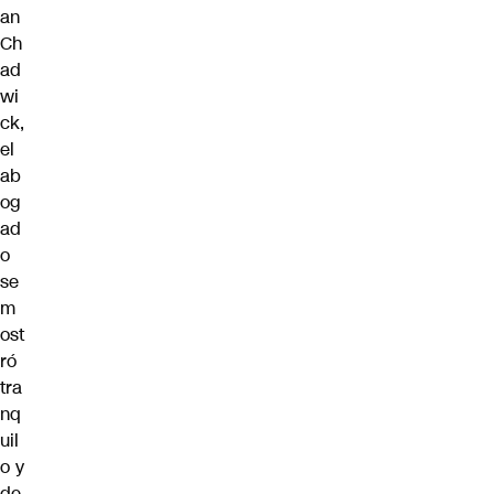
an
Ch
ad
wi
ck,
el
ab
og
ad
o
se
m
ost
ró
tra
nq
uil
o y
de