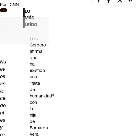
Por
CNN
Futuro 360
LO
Opinión
MÁS
LEÍDO
Luis
Cordero
afirma
que
Nu
ha
ev
existido
os
una
an
"falta
de
te
humanidad"
ce
con
de
la
nt
hija
es
de
y
Bernarda
re
Vera