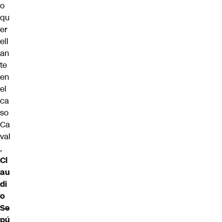
o
qu
er
ell
an
te
en
el
ca
so
Ca
val
,
Cl
au
di
o
Se
pú