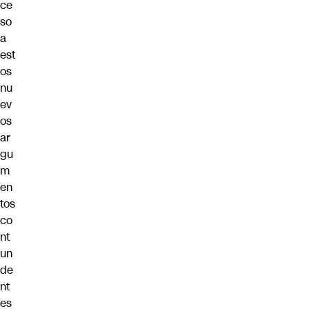
ce
so
a
est
os
nu
ev
os
ar
gu
m
en
tos
co
nt
un
de
nt
es