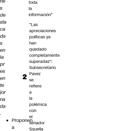
ne
toda
s
la
de
información"
sta
"Las
ca
apreciaciones
da
políticas ya
s
han
quedado
en
completamente
la
superadas":
pr
Subsecretario
es
Pavez
en
se
te
refiere
jor
a
la
na
polémica
da
con
.
el
Proponen
senador
a
Squella