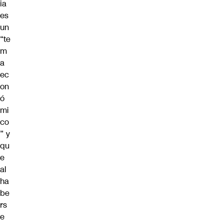
ia
es
un
“te
m
a
ec
on
ó
mi
co
” y
qu
e
al
ha
be
rs
e