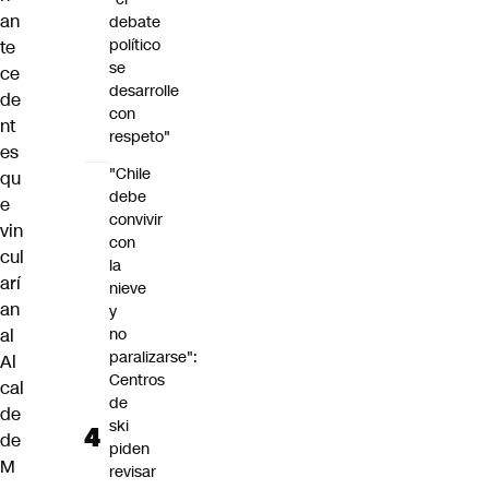
an
debate
político
te
se
ce
desarrolle
de
con
nt
respeto"
es
"Chile
qu
debe
e
convivir
vin
con
cul
la
arí
nieve
an
y
al
no
paralizarse":
Al
Centros
cal
de
de
ski
de
piden
M
revisar