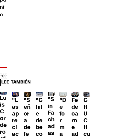
nt
o.
LEE TAMBIÉN
Lu
"S
"L
"S
"C
"D
Fe
C
is
in
as
eñ
hil
e
de
R
C
Fa
ap
or
e
fo
ca
U
or
ch
re
a
de
r
rn
C
de
ad
ci
de
be
m
e
H
ro
as
ac
fe
co
a
ad
cu