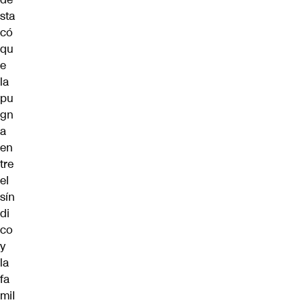
sta
có
qu
e
la
pu
gn
a
en
tre
el
sín
di
co
y
la
fa
mil