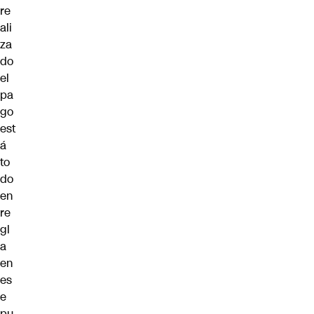
re
ali
za
do
el
pa
go
est
á
to
do
en
re
gl
a
en
es
e
pu