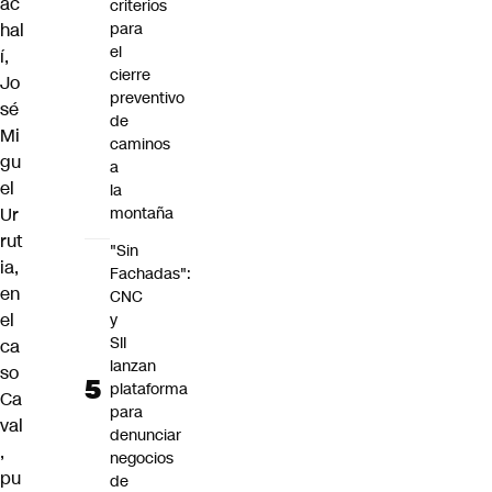
ac
criterios
hal
para
el
í,
cierre
Jo
preventivo
sé
de
Mi
caminos
gu
a
el
la
Ur
montaña
rut
"Sin
ia,
Fachadas":
en
CNC
el
y
SII
ca
lanzan
so
plataforma
Ca
para
val
denunciar
,
negocios
pu
de