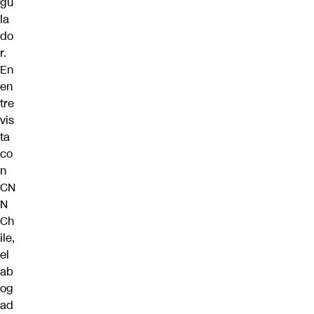
gu
la
do
r.
En
en
tre
vis
ta
co
n
CN
N
Ch
ile,
el
ab
og
ad