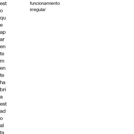
est
funcionamiento
irregular
o
qu
e
ap
ar
en
te
m
en
te
ha
brí
a
est
ad
o
al
ta