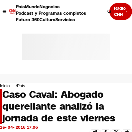
País
Mundo
Negocios
Radio
Podcast y Programas completos
CNN
Futuro 360
Cultura
Servicios
País
Mundo
Negocios
Inicio
País
Caso Caval: Abogado
Deportes
Programas completos
querellante analizó la
Cultura
Servicios
jornada de este viernes
Bits
CNN Data
15- 04- 2016 17:06
CNN tiempo