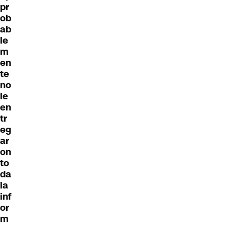
pr
ob
ab
le
m
en
te
no
le
en
tr
eg
ar
on
to
da
la
inf
or
m