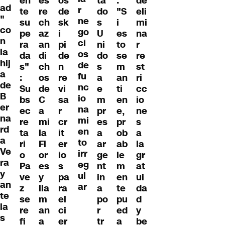
en
es
os
ta
:
de
ad
r
te
re
de
do
"S
eli
"
ne
su
ch
sk
s
i
mi
co
go
pe
az
i
U
es
na
n
ci
ra
an
pi
ni
to
r
la
os
da
di
de
do
se
re
hij
de
s"
ch
n
s
m
st
a
fu
:
os
re
a
an
ri
de
nc
Su
de
vi
e
ti
cc
B
io
bs
C
sa
m
en
io
er
na
ec
a
r
pr
e,
ne
na
mi
re
mi
cr
es
pr
s
rd
en
ta
la
it
a
ob
a
a
to
ri
Fl
er
ar
ab
la
Ve
irr
o
or
io
ge
le
gr
ra
eg
Pa
es
s
nt
m
at
y
ul
ve
y
pa
in
en
ui
an
ar
z
lla
ra
a
te
da
te
se
m
el
po
pu
d
la
re
an
ci
r
ed
y
s
fi
a
er
tr
a
be