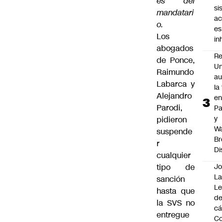
es del
si
mandatari
ac
o.
es
Los
i
abogados
Re
de Ponce,
Un
Raimundo
au
Labarca y
la
Alejandro
en
Parodi,
P
y
pidieron
Wa
suspende
Br
r
Di
cualquier
tipo de
Jo
La
sanción
L
hasta que
de
la SVS no
cá
entregue
Co