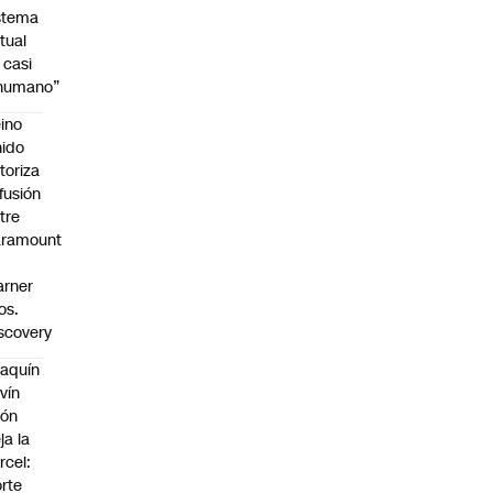
stema
tual
 casi
nhumano”
ino
ido
toriza
 fusión
tre
aramount
rner
os.
scovery
aquín
vín
eón
ja la
rcel:
rte