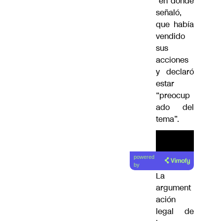
en donde
señaló,
que había
vendido
sus
acciones
y declaró
estar
“preocup
ado del
tema”.
powered
by
La
argument
ación
legal de