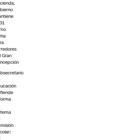
cienda,
bierno
ntiene
31
omo
cha
ra
rredores
l Gran
ncepción
bsecretario
e
ucación
fiende
forma
stema
e
misión
colar:
l