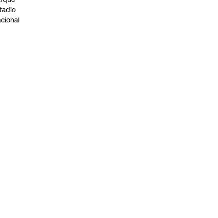
tadio
cional