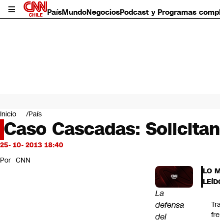
País
Mundo
Negocios
Podcast y Programas comp
País
Mundo
Inicio
País
Negocios
Caso Cascadas: Solicitan 
Deportes
Programas completos
25- 10- 2013 18:40
Cultura
Por
CNN
Servicios
LO 
Bits
LEÍD
CNN Data
La
CNN tiempo
defensa
Tr
Futuro 360
fr
del
Opinión