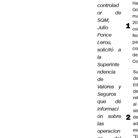
Ha
controlad
Go
or de
ma
SQM,
20
Julio
c
Ponce
fe
Lerou,
pa
co
solicitó a
de
la
Co
Superinte
ndencia
Su
d
de
Ed
Valores y
de
Seguros
re
que dé
al
informaci
si
ón sobre
d
las
ad
es
operacion
“E