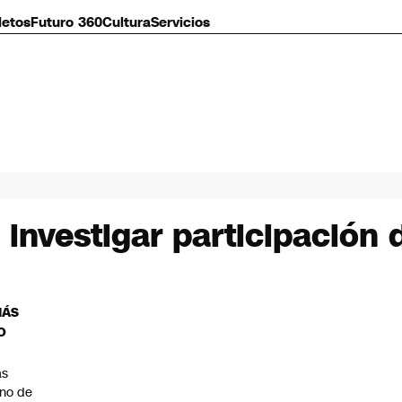
letos
Futuro 360
Cultura
Servicios
investigar participación 
MÁS
O
as
eno de