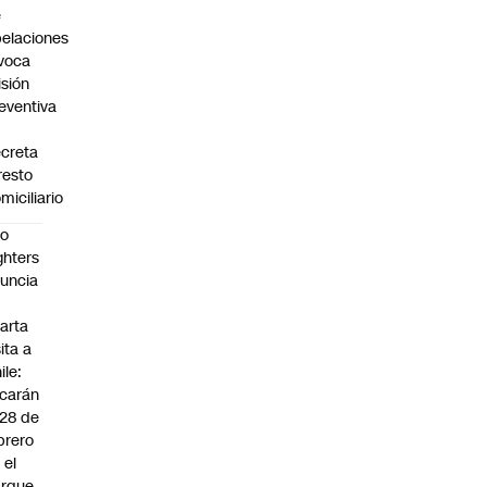
e
elaciones
voca
isión
eventiva
creta
resto
miciliario
oo
ghters
uncia
arta
sita a
ile:
carán
 28 de
brero
 el
arque