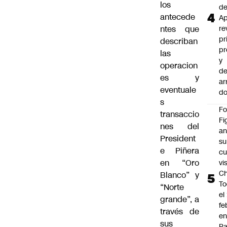
los
d
antecede
Ap
ntes que
re
pr
describan
pr
las
y
operacion
de
es y
ar
eventuale
do
s
F
transaccio
Fi
nes del
an
President
su
e Piñera
cu
en “Oro
vi
Ch
Blanco” y
To
“Norte
el
grande”, a
fe
través de
en
sus
P