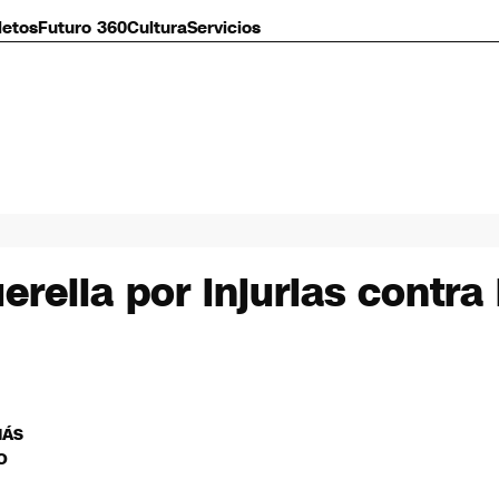
letos
Futuro 360
Cultura
Servicios
rella por injurias contra
MÁS
O