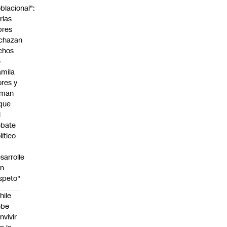
blacional":
rias
bres
chazan
chos
e
mila
ores y
aman
que
l
ebate
lítico
sarrolle
on
speto"
hile
ebe
nvivir