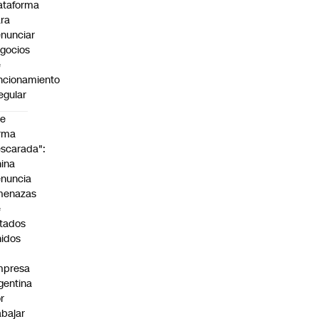
ataforma
ra
nunciar
gocios
e
ncionamiento
regular
De
rma
scarada":
ina
nuncia
menazas
e
tados
idos
mpresa
gentina
r
abajar