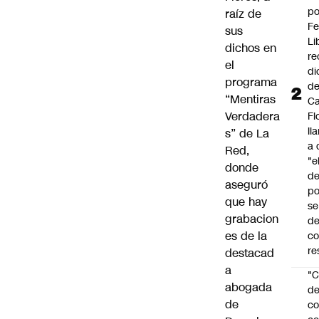
po
raíz de
Fe
sus
Li
dichos en
re
el
di
programa
d
“Mentiras
Ca
Verdadera
Fl
ll
s” de La
a 
Red,
"e
donde
d
aseguró
po
que hay
se
grabacion
de
es de la
c
re
destacad
a
"C
abogada
d
de
co