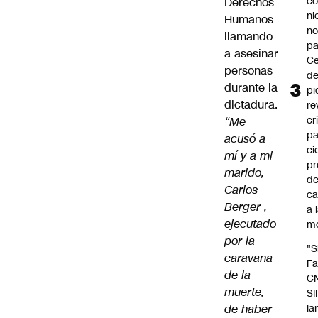
co
Derechos
ni
Humanos
n
llamando
pa
a asesinar
Ce
personas
de
durante la
pi
dictadura.
re
cr
“Me
pa
acusó a
ci
mí y a mi
pr
marido,
d
Carlos
c
Berger ,
a 
ejecutado
m
por la
"S
caravana
Fa
de la
C
muerte,
SII
de haber
la