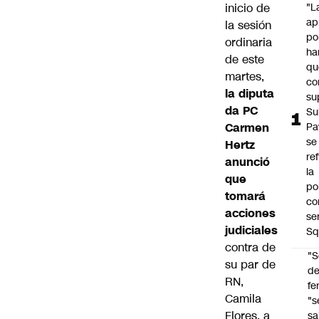
inicio de
"L
ap
la sesión
po
ordinaria
ha
de este
qu
martes,
co
la diputa
su
da PC
Su
Carmen
Pa
se
Hertz
re
anunció
la
que
po
tomará
co
acciones
se
judiciales
Sq
contra de
"S
su par de
d
RN,
fe
Camila
"s
Flores, a
sa