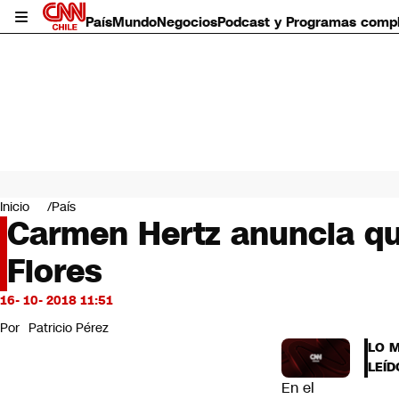
País
Mundo
Negocios
Podcast y Programas comp
País
Mundo
Inicio
País
Negocios
Carmen Hertz anuncia que
Deportes
Flores
Programas completos
Cultura
Servicios
16- 10- 2018 11:51
Bits
Por
Patricio Pérez
CNN Data
LO 
CNN tiempo
LEÍD
Futuro 360
En el
Opinión