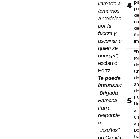
pl
llamado a
pa
tomarnos
de
a Codelco
ne
por la
d
fuerza y
fu
asesinar a
ir
quien se
"
oponga”,
fo
exclamó
de
Hertz.
Ch
Te puede
de
a
interesar:
d
Brigada
Es
Ramona
Un
Parra
a
responde
e
a
ar
“insultos”
po
tr
de Camila