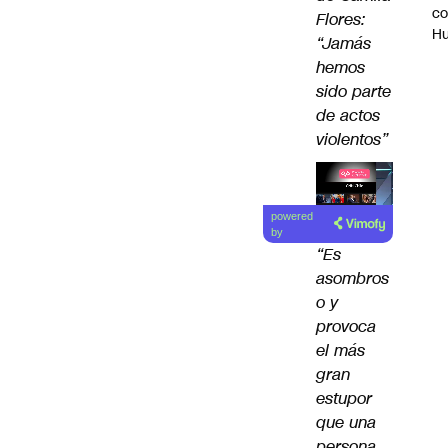
c
Flores:
H
“Jamás
hemos
sido parte
de actos
violentos”
Lea el
powered
artículo
by
“Es
asombros
o y
provoca
el más
gran
estupor
que una
persona