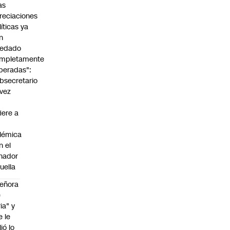
as
reciaciones
líticas ya
n
edado
mpletamente
peradas":
bsecretario
vez
fiere a
lémica
n el
nador
uella
eñora
e
ria" y
e le
lió lo