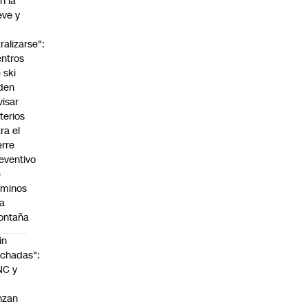
n la
eve y
o
ralizarse":
ntros
 ski
den
visar
iterios
ra el
erre
eventivo
e
aminos
la
ontaña
in
chadas":
NC y
nzan