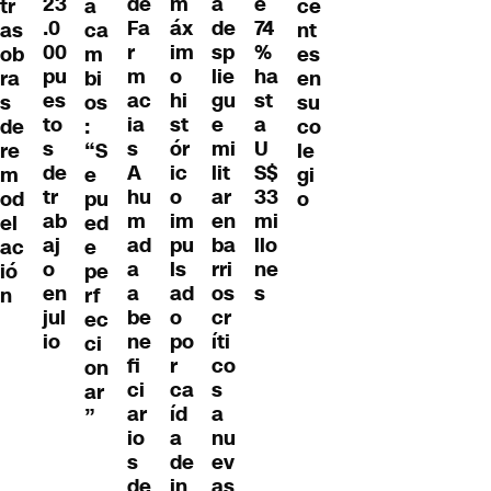
de
m
a
23
e
tr
ce
a
Fa
áx
de
.0
74
as
nt
ca
r
im
sp
00
%
ob
es
m
m
o
lie
pu
ha
ra
en
bi
ac
hi
gu
es
st
s
su
os
ia
st
e
to
a
de
co
:
s
ór
mi
s
U
re
le
“S
A
ic
lit
de
S$
m
gi
e
hu
o
ar
tr
33
od
o
pu
m
im
en
ab
mi
el
ed
ad
pu
ba
aj
llo
ac
e
a
ls
rri
o
ne
ió
pe
a
ad
os
en
s
n
rf
be
o
cr
jul
ec
ne
po
íti
io
ci
fi
r
co
on
ci
ca
s
ar
ar
íd
a
”
io
a
nu
s
de
ev
de
in
as