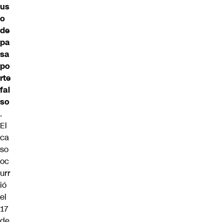
us
o
de
pa
sa
po
rte
fal
so
.
El
ca
so
oc
urr
ió
el
17
de