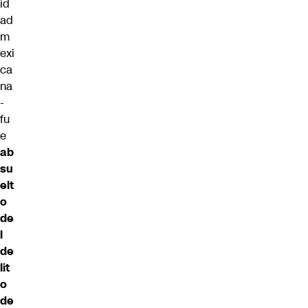
id
ad
m
exi
ca
na
-
fu
e
ab
su
elt
o
de
l
de
lit
o
de