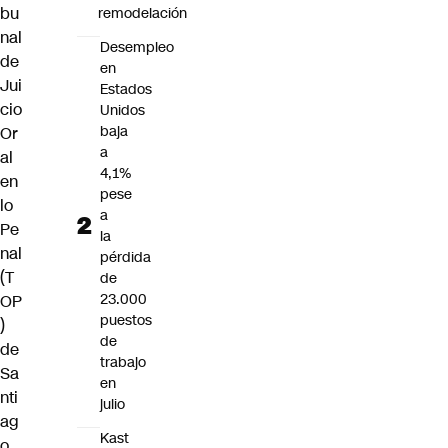
bu
remodelación
nal
Desempleo
de
en
Jui
Estados
cio
Unidos
baja
Or
a
al
4,1%
en
pese
lo
a
Pe
la
nal
pérdida
(T
de
23.000
OP
puestos
)
de
de
trabajo
Sa
en
nti
julio
ag
Kast
o