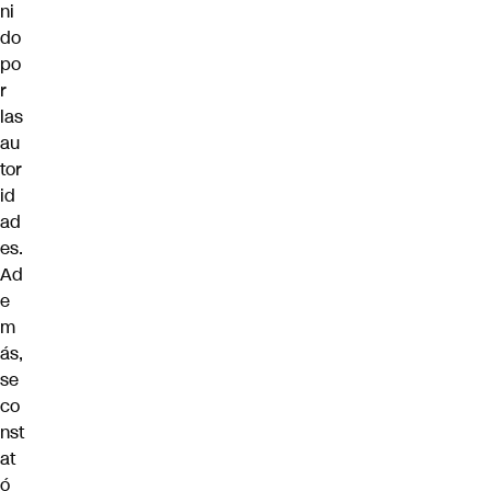
ni
do
po
r
las
au
tor
id
ad
es.
Ad
e
m
ás,
se
co
nst
at
ó