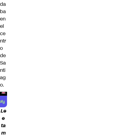
da
ba
en
el
ce
ntr
o
de
Sa
nti
ag
o.
Le
e
ta
m