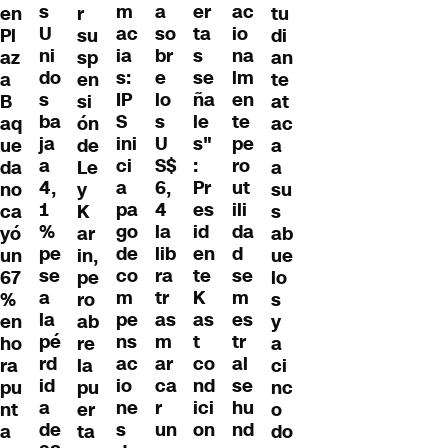
m
a
er
s
ac
en
tu
r
ac
so
ta
U
io
Pl
di
su
ia
br
s
ni
na
az
an
sp
s:
e
se
do
lm
a
te
en
IP
lo
ña
s
en
B
at
si
S
s
le
ba
te
aq
ac
ón
ini
U
s"
ja
pe
ue
a
de
ci
S$
:
a
ro
da
a
Le
a
6,
Pr
4,
ut
no
su
y
pa
4
es
1
ili
ca
s
K
go
la
id
%
da
yó
ab
ar
de
lib
en
pe
d
un
ue
in,
co
ra
te
se
se
67
lo
pe
m
tr
K
a
m
%
s
ro
pe
as
as
la
es
en
y
ab
ns
m
t
pé
tr
ho
a
re
ac
ar
co
rd
al
ra
ci
la
io
ca
nd
id
se
pu
nc
pu
ne
r
ici
a
hu
nt
o
er
s
un
on
de
nd
a
do
ta