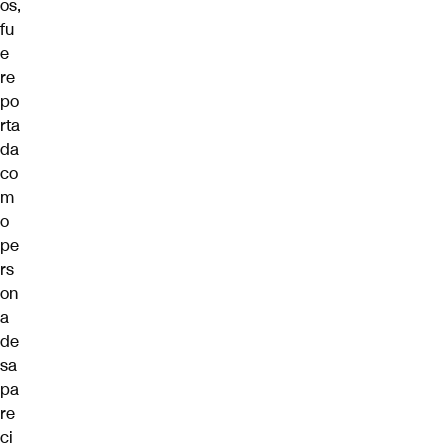
os,
fu
e
re
po
rta
da
co
m
o
pe
rs
on
a
de
sa
pa
re
ci