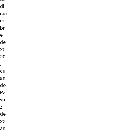
di
cie
m
br
e
de
20
20
,
cu
an
do
Pa
ve
z,
de
22
añ