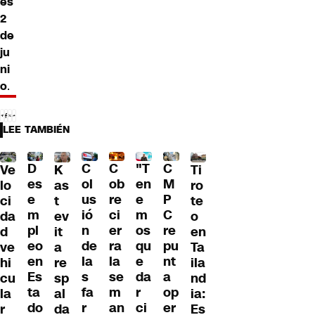
es
2
de
ju
ni
o
.
LEE TAMBIÉN
C
C
"T
D
C
Ve
Ti
K
ol
ob
en
es
M
lo
ro
as
us
re
e
e
P
ci
te
t
ió
ci
m
m
C
da
o
ev
n
er
os
pl
re
d
en
it
de
ra
qu
eo
pu
ve
Ta
a
la
la
e
en
nt
hi
ila
re
s
se
da
Es
a
cu
nd
sp
fa
m
r
ta
op
la
ia:
al
r
an
ci
do
er
r
Es
da