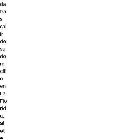
da
tra
s
sal
ir
de
su
do
mi
cili
o
en
La
Flo
rid
a.
Si
et
e