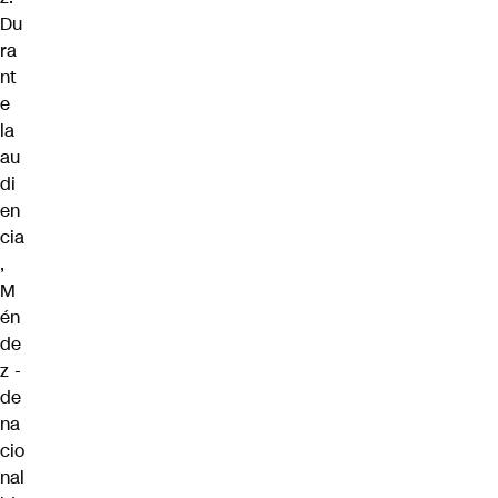
Du
ra
nt
e
la
au
di
en
cia
,
M
én
de
z -
de
na
cio
nal