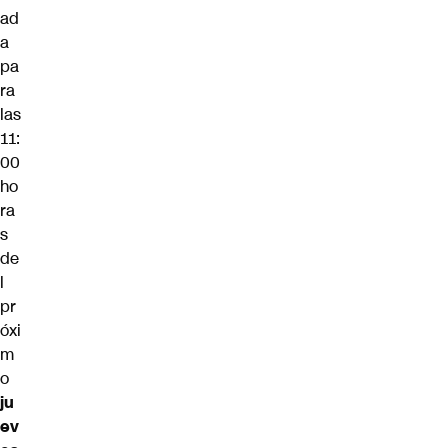
ad
a
pa
ra
las
11:
00
ho
ra
s
de
l
pr
óxi
m
o
ju
ev