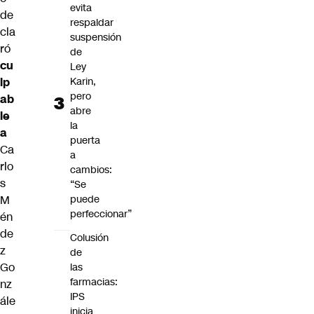
evita
de
respaldar
cla
suspensión
ró
de
cu
Ley
Karin,
lp
pero
ab
abre
le
la
a
puerta
Ca
a
rlo
cambios:
s
“Se
puede
M
perfeccionar”
én
de
Colusión
z
de
Go
las
farmacias:
nz
IPS
ále
inicia