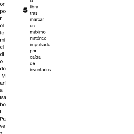
la
or
libra
po
tras
r
marcar
el
un
máximo
fe
histórico
mi
impulsado
ci
por
di
caída
o
de
de
inventarios
M
arí
a
Isa
be
l
Pa
ve
z
.