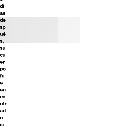
dí
as
de
sp
ué
s,
su
cu
er
po
fu
e
en
co
ntr
ad
o
si