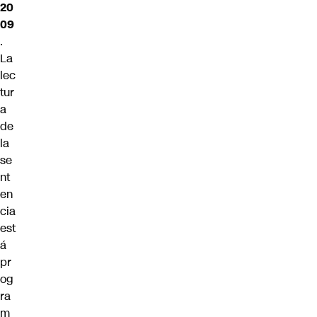
20
09
.
La
lec
tur
a
de
la
se
nt
en
cia
est
á
pr
og
ra
m