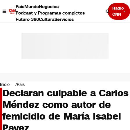
País
Mundo
Negocios
Radio
Podcast y Programas completos
CNN
Futuro 360
Cultura
Servicios
País
Mundo
Negocios
Inicio
País
Declaran culpable a Carlos
Deportes
Programas completos
Méndez como autor de
Cultura
Servicios
femicidio de María Isabel
Bits
CNN Data
Pavez
CNN tiempo