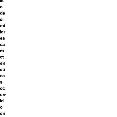
lit
o
de
si
mi
lar
es
ca
ra
ct
erí
sti
ca
s
oc
urr
id
o
en