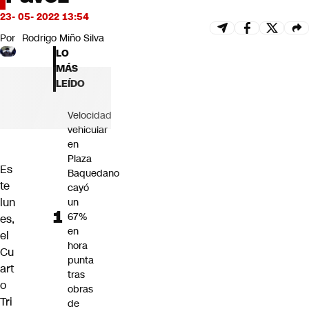
Futuro 360
23- 05- 2022 13:54
Opinión
Por
Rodrigo Miño Silva
LO
MÁS
LEÍDO
Velocidad
vehicular
en
Plaza
Es
Baquedano
te
cayó
lun
un
67%
es,
en
el
hora
Cu
punta
art
tras
o
obras
Tri
de