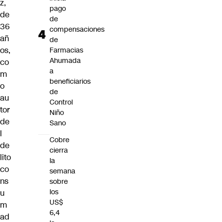
z
,
pago
de
de
36
compensaciones
añ
de
os,
Farmacias
Ahumada
co
a
m
beneficiarios
o
de
au
Control
tor
Niño
de
Sano
l
Cobre
de
cierra
lito
la
co
semana
ns
sobre
los
u
US$
m
6,4
ad