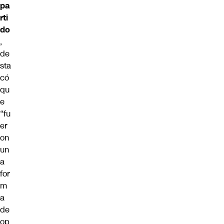
pa
rti
do
,
de
sta
có
qu
e
“fu
er
on
un
a
for
m
a
de
op