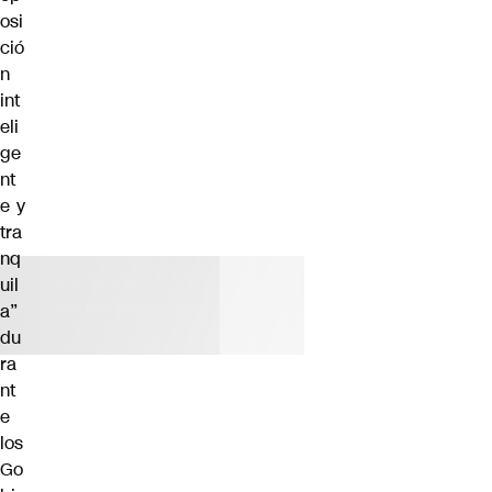
osi
ció
n
int
eli
ge
nt
e y
tra
nq
uil
a”
du
ra
nt
e
los
Go