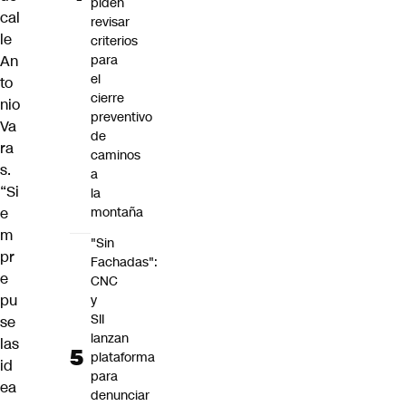
piden
cal
revisar
le
criterios
An
para
el
to
cierre
nio
preventivo
Va
de
ra
caminos
s.
a
“Si
la
e
montaña
m
"Sin
pr
Fachadas":
e
CNC
pu
y
SII
se
lanzan
las
plataforma
id
para
ea
denunciar