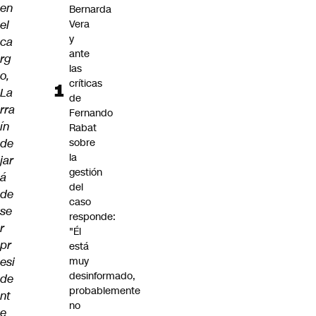
en
Bernarda
el
Vera
y
ca
ante
rg
las
o,
críticas
La
de
rra
Fernando
ín
Rabat
de
sobre
la
jar
gestión
á
del
de
caso
se
responde:
r
"Él
pr
está
esi
muy
desinformado,
de
probablemente
nt
no
e