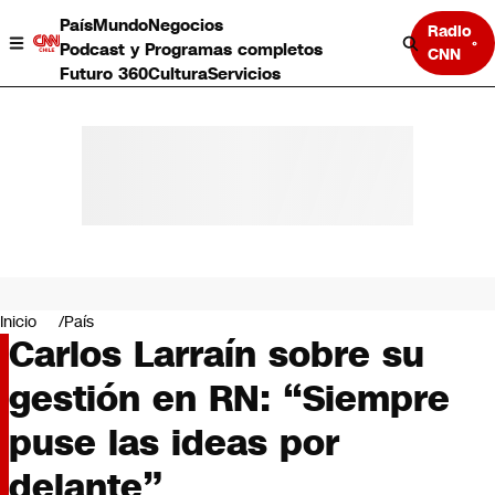
País
Mundo
Negocios
Radio
Podcast y Programas completos
CNN
Futuro 360
Cultura
Servicios
País
Mundo
Negocios
Inicio
País
Carlos Larraín sobre su
Deportes
Programas completos
gestión en RN: “Siempre
Cultura
Servicios
puse las ideas por
Bits
CNN Data
delante”
CNN tiempo