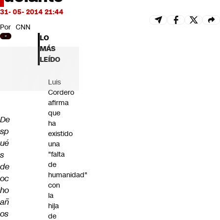
Futuro 360
31- 05- 2014 21:44
Opinión
Por
CNN
LO
MÁS
LEÍDO
Luis
Cordero
afirma
que
De
ha
sp
existido
ué
una
s
"falta
de
de
humanidad"
oc
con
ho
la
añ
hija
os
de