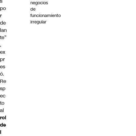
s
negocios
po
de
r
funcionamiento
irregular
de
lan
te”
,
ex
pr
es
ó.
Re
sp
ec
to
al
rol
de
l