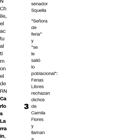
N
senador
Ch
Squella
ile,
"Señora
el
de
ac
feria"
tu
y
al
"se
ti
le
salió
m
lo
on
poblacional":
el
Ferias
de
Libres
RN
rechazan
Ca
dichos
rlo
de
Camila
s
Flores
La
y
rra
llaman
ín
,
a