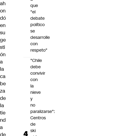
ah
que
on
"el
dó
debate
político
en
se
su
desarrolle
ge
con
sti
respeto"
ón
"Chile
a
debe
la
convivir
ca
con
be
la
za
nieve
de
y
la
no
paralizarse":
tie
Centros
nd
de
a
ski
de