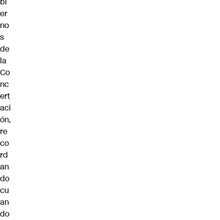
bi
er
no
s
de
la
Co
nc
ert
aci
ón,
re
co
rd
an
do
cu
an
do