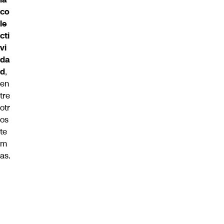
co
le
cti
vi
da
d
,
en
tre
otr
os
te
m
as.