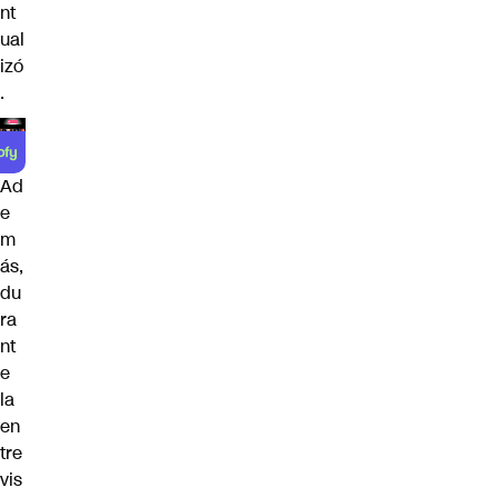
nt
ual
izó
.
Ad
e
m
ás,
du
ra
nt
e
la
en
tre
vis