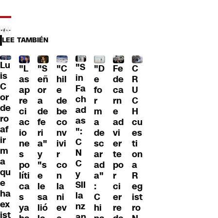
LEE TAMBIÉN
Lu
"S
"L
"S
"C
"D
Fe
C
is
in
as
eñ
hil
e
de
R
C
Fa
ap
or
e
fo
ca
U
or
ch
re
a
de
r
rn
C
de
ad
ci
de
be
m
e
H
ro
as
ac
fe
co
a
ad
cu
af
":
io
ri
nv
de
vi
es
ir
C
ne
a"
ivi
sc
er
ti
m
N
s
y
r
ar
te
on
a
C
po
"s
co
ad
po
a
qu
y
líti
e
n
a"
r
R
e
SII
ca
le
la
:
ci
eg
ha
la
s
sa
ni
C
er
ist
ex
nz
ya
lió
ev
hi
re
ro
ist
an