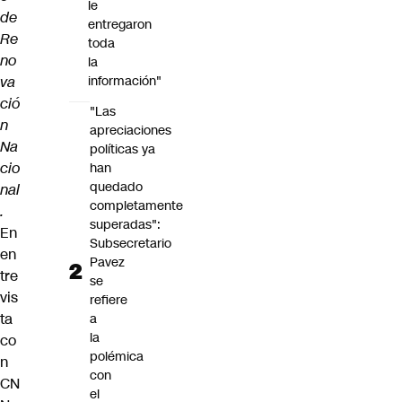
le
de
entregaron
Re
toda
no
la
va
información"
ció
"Las
n
apreciaciones
Na
políticas ya
cio
han
quedado
nal
completamente
.
superadas":
En
Subsecretario
en
Pavez
tre
se
vis
refiere
ta
a
la
co
polémica
n
con
CN
el