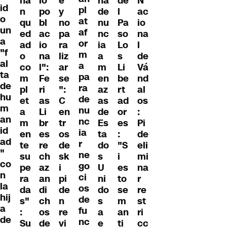
ha
lo
e
na
de
N
id
pl
n
po
y
de
l
ac
o
at
qu
bl
no
nu
Pa
io
un
af
ed
ac
pa
nc
so
na
a
or
ad
io
ra
ia
Lo
l
"f
m
o
na
liz
a
s
de
al
a
co
l":
ar
m
Li
Vá
ta
pa
m
Fe
se
en
be
nd
de
ra
pl
ri
":
az
rt
al
hu
de
et
as
C
as
ad
os
m
nu
a
Li
en
de
or
:
an
nc
m
br
tr
Es
es
Pi
id
ia
en
es
os
ta
:
de
ad
r
te
re
de
do
"S
eli
"
ne
su
ch
sk
s
i
mi
co
go
pe
az
i
U
es
na
n
ci
ra
an
pi
ni
to
r
la
os
da
di
de
do
se
re
hij
de
s"
ch
n
s
m
st
a
fu
:
os
re
a
an
ri
de
nc
Su
de
vi
e
ti
cc