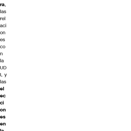
ra
,
las
rel
aci
on
es
co
n
la
UD
I, y
las
el
ec
ci
on
es
en
la