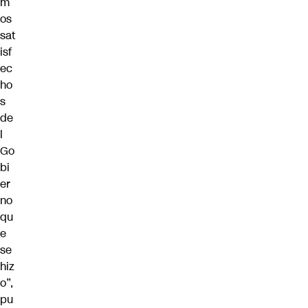
m
os
sat
isf
ec
ho
s
de
l
Go
bi
er
no
qu
e
se
hiz
o”,
pu