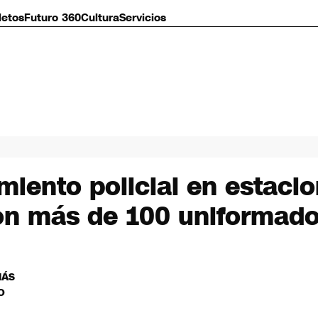
letos
Futuro 360
Cultura
Servicios
miento policial en estaci
on más de 100 uniformad
MÁS
O