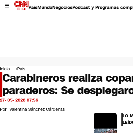
País
Mundo
Negocios
Podcast y Programas comp
País
Mundo
Inicio
País
Negocios
Carabineros realiza copa
Deportes
paraderos: Se desplegar
Programas completos
Cultura
Servicios
27- 05- 2026 07:56
Bits
Por
Valentina Sánchez Cárdenas
CNN Data
LO 
CNN tiempo
LEÍD
Futuro 360
Opinión