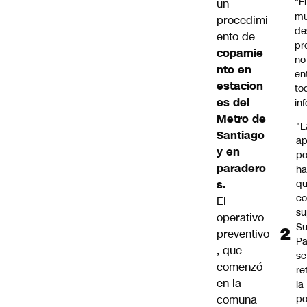
"É
un
m
procedimi
de
ento de
pr
copamie
no
nto en
en
estacion
to
es del
in
Metro de
"L
Santiago
ap
y en
po
paradero
h
s.
q
c
El
su
operativo
Su
preventivo
P
, que
se
comenzó
re
en la
la
comuna
po