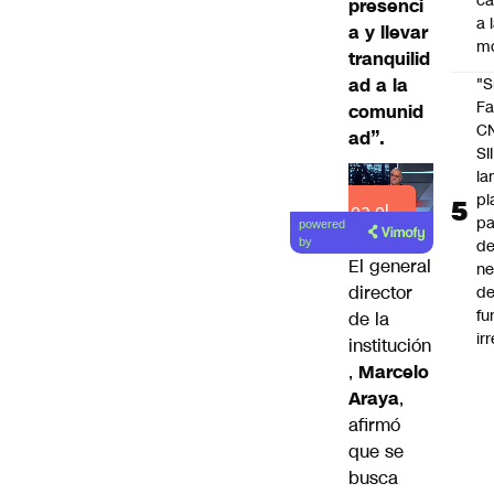
c
presenci
a 
a y llevar
m
tranquilid
ad a la
"S
Fa
comunid
C
ad”.
SII
la
pl
Lea el
pa
powered
artículo
by
de
El general
ne
director
d
fu
de la
ir
institución
,
Marcelo
Araya
,
afirmó
que se
busca