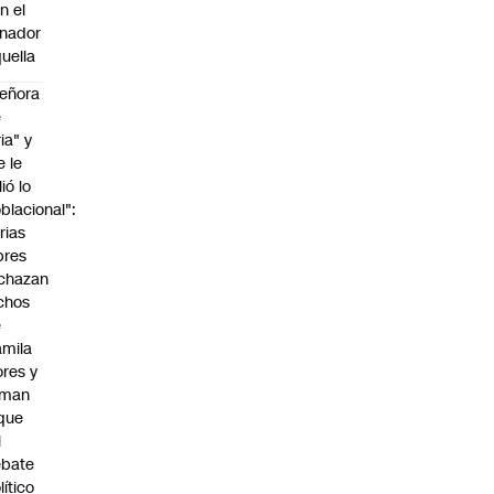
n el
nador
uella
eñora
e
ria" y
e le
lió lo
blacional":
rias
bres
chazan
chos
e
mila
ores y
aman
que
l
ebate
lítico