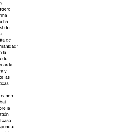
is
rdero
irma
e ha
istido
a
alta de
manidad"
n la
ja de
rnarda
ra y
te las
íticas
rnando
bat
bre la
stión
l caso
sponde: