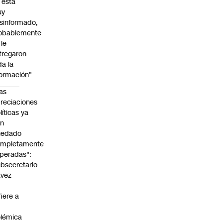
l está
uy
sinformado,
obablemente
 le
tregaron
da la
formación"
as
reciaciones
líticas ya
an
uedado
ompletamente
peradas":
bsecretario
avez
fiere a
lémica