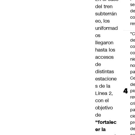
se
del tren
de
subterrán
c
eo, los
re
uniformad
"C
os
d
llegaron
co
hasta los
co
accesos
ni
de
n
distintas
pa
Ce
estacione
de
s de la
pi
Línea 2,
re
con el
cr
objetivo
pa
de
ci
“fortalec
pr
d
er la