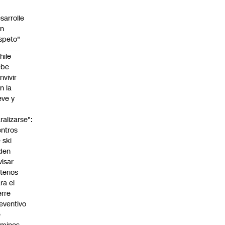
sarrolle
on
speto"
hile
ebe
nvivir
n la
eve y
o
ralizarse":
ntros
 ski
den
visar
iterios
ra el
erre
eventivo
e