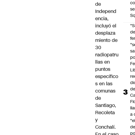
co
de
se
Independ
Sq
encia,
incluyó el
"S
d
desplaza
fe
miento de
"s
30
sa
radiopatru
po
llas en
Fe
puntos
Li
específico
re
di
s en las
d
comunas
Ca
de
Fl
Santiago,
ll
Recoleta
a 
y
"e
Conchalí.
d
po
En el caso