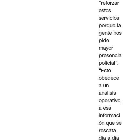
“reforzar
estos
servicios
porque la
gente nos
pide
mayor
presencia
policial”.
“Esto
obedece
a un
análisis
operativo,
a esa
informaci
ón que se
rescata
día a día