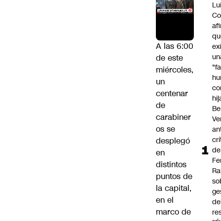
Lu
Co
af
qu
A las 6:00
ex
un
de este
"f
miércoles,
hu
un
co
centenar
hi
de
Be
carabiner
Ve
os se
an
cr
desplegó
de
en
Fe
distintos
Ra
puntos de
so
la capital,
ge
en el
de
marco de
re