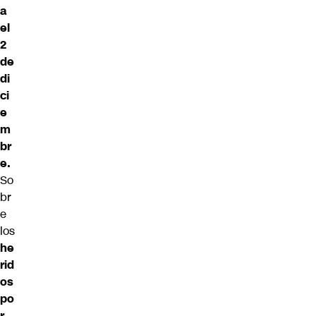
a
el
2
de
di
ci
e
m
br
e.
So
br
e
los
he
rid
os
po
r