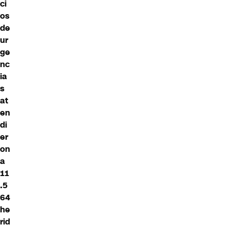
ci
os
de
ur
ge
nc
ia
s
at
en
di
er
on
a
11
.5
64
he
rid