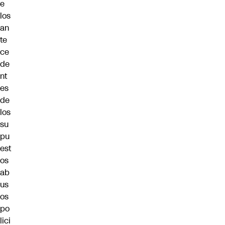
e
los
an
te
ce
de
nt
es
de
los
su
pu
est
os
ab
us
os
po
lici