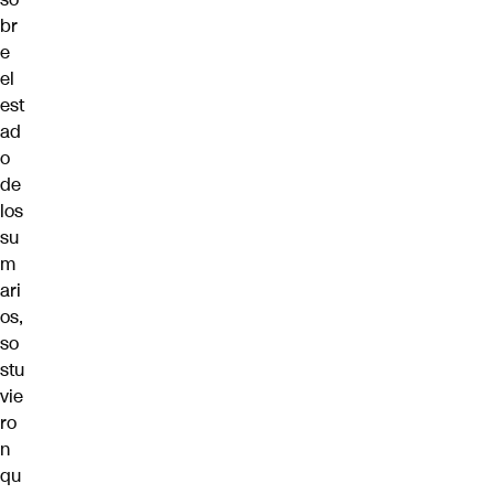
br
e
el
est
ad
o
de
los
su
m
ari
os,
so
stu
vie
ro
n
qu