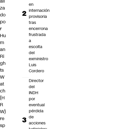
ali
en
za
internación
do
provisoria
po
tras
r
encerrona
frustrada
Hu
a
m
escolta
an
del
Ri
exministro
gh
Luis
ts
Cordero
W
Director
at
del
ch
INDH
(H
por
R
eventual
pérdida
W)
de
re
acciones
sp