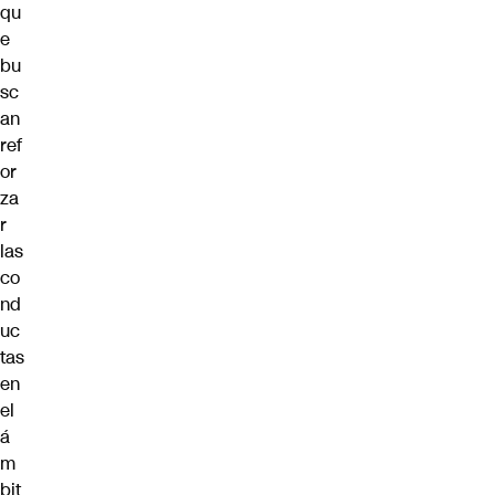
qu
e
bu
sc
an
ref
or
za
r
las
co
nd
uc
tas
en
el
á
m
bit