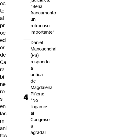
judiciales:
ec
"Sería
to
francamente
al
un
pr
retroceso
importante"
oc
ed
Daniel
er
Manouchehri
de
(PS)
Ca
responde
a
ra
crítica
bi
de
ne
Magdalena
ro
Piñera:
s
“No
en
llegamos
las
al
Congreso
m
a
ani
agradar
fes