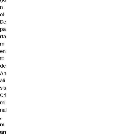
n
el
De
pa
rta
m
en
to
de
An
áli
sis
Cri
mi
nal
,
m
an