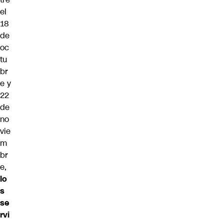
el
18
de
oc
tu
br
e y
22
de
no
vie
m
br
e,
lo
s
se
rvi