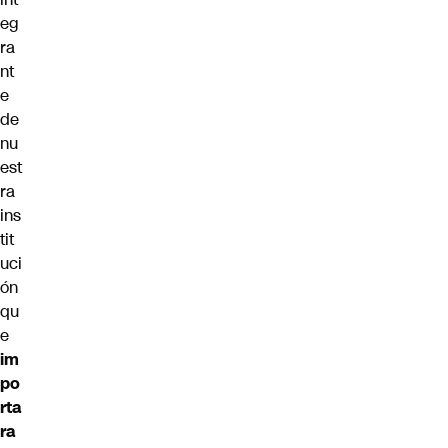
eg
ra
nt
e
de
nu
est
ra
ins
tit
uci
ón
qu
e
im
po
rta
ra