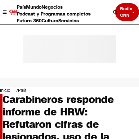
País
Mundo
Negocios
Radio
Podcast y Programas completos
CNN
Futuro 360
Cultura
Servicios
País
Mundo
Negocios
Inicio
País
Carabineros responde
Deportes
Programas completos
informe de HRW:
Cultura
Servicios
Refutaron cifras de
Bits
CNN Data
lesionados, uso de la
CNN tiempo