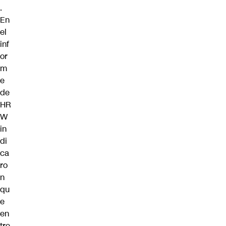
.
En
el
inf
or
m
e
de
HR
W
in
di
ca
ro
n
qu
e
en
tre