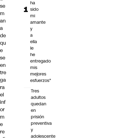
ha
se
sido
m
mi
an
amante
a
y
de
a
ella
qu
le
e
he
se
entregado
en
mis
tre
mejores
ga
esfuerzos"
ra
Tres
el
adultos
inf
quedan
or
en
m
prisión
preventiva
e
y
re
adolescente