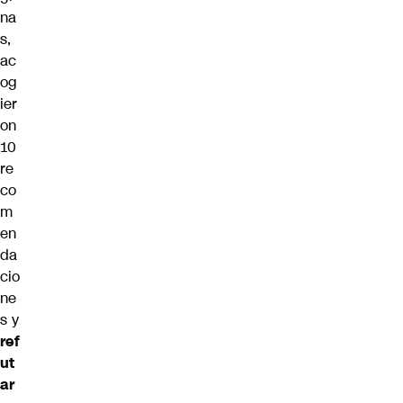
na
s,
ac
og
ier
on
10
re
co
m
en
da
cio
ne
s y
ref
ut
ar