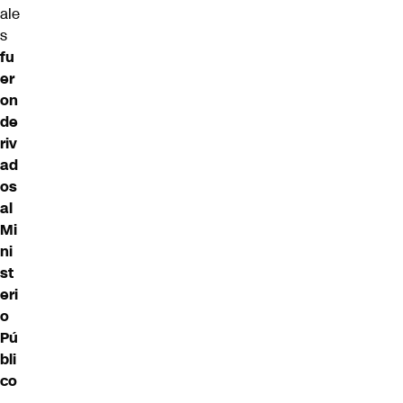
ale
s
fu
er
on
de
riv
ad
os
al
Mi
ni
st
eri
o
Pú
bli
co
.