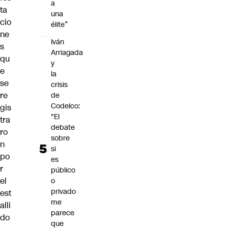
a
ta
una
cio
élite”
ne
Iván
s
Arriagada
qu
y
e
la
se
crisis
re
de
Codelco:
gis
"El
tra
debate
ro
sobre
n
si
po
es
r
público
el
o
privado
est
me
alli
parece
do
que