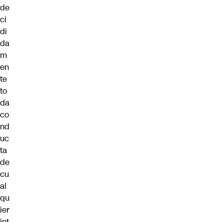
de
ci
di
da
m
en
te
to
da
co
nd
uc
ta
de
cu
al
qu
ier
int