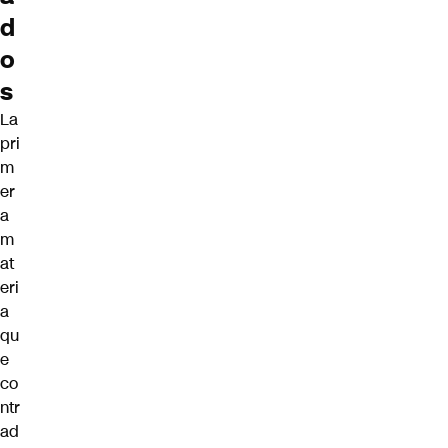
d
o
s
La
pri
m
er
a
m
at
eri
a
qu
e
co
ntr
ad