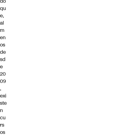
do
qu
e,
al
m
en
os
de
sd
e
20
09
,
exi
ste
n
cu
rs
os