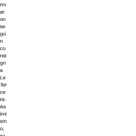
rm
ar
on
se
gú
n
co
nsi
gn
a
La
Ter
ce
ra
.
As
imi
sm
o,
so