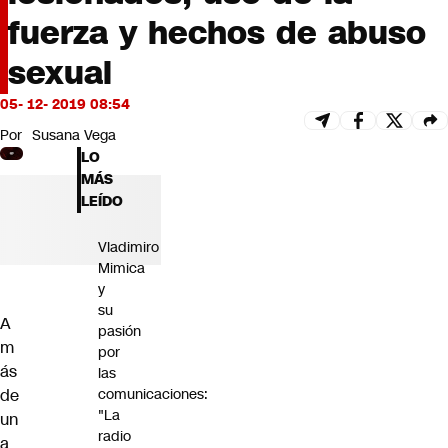
Futuro 360
fuerza y hechos de abuso
Opinión
sexual
05- 12- 2019 08:54
Por
Susana Vega
LO
MÁS
LEÍDO
Vladimiro
Mimica
y
su
A
pasión
m
por
ás
las
de
comunicaciones:
"La
un
radio
a