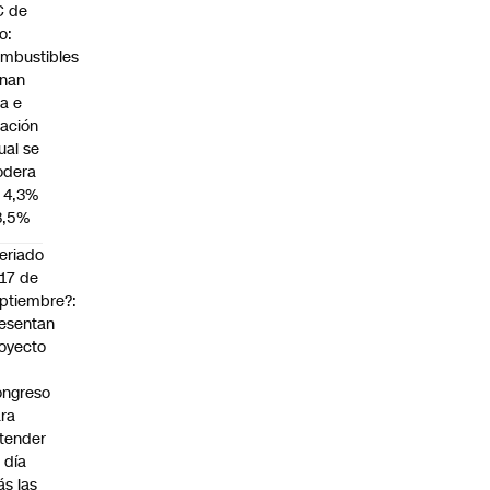
C de
io:
mbustibles
enan
za e
flación
ual se
dera
 4,3%
3,5%
eriado
 17 de
ptiembre?:
esentan
oyecto
ngreso
ra
tender
 día
s las