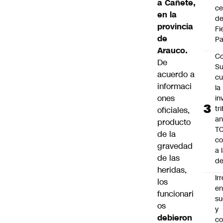
a Cañete,
ce
en la
d
provincia
Fi
de
Pa
Arauco.
Co
De
Su
acuerdo a
cu
informaci
la
ones
in
tr
oficiales,
an
producto
TC
de la
co
gravedad
a 
de las
de
heridas,
Ir
los
e
funcionari
su
os
y
debieron
co