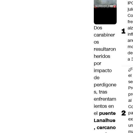
IP
jul
Co
fr
Dos
al
in
carabiner
an
os
mo
resultaron
de
heridos
a 
por
¿F
impacto
el
de
se
perdigone
Pr
s, tras
pr
enfrentam
al
ientos en
Co
el
puente
pa
ex
Lanalhue
un
, cercano
má