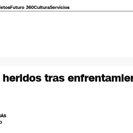
letos
Futuro 360
Cultura
Servicios
 heridos tras enfrentamien
MÁS
O