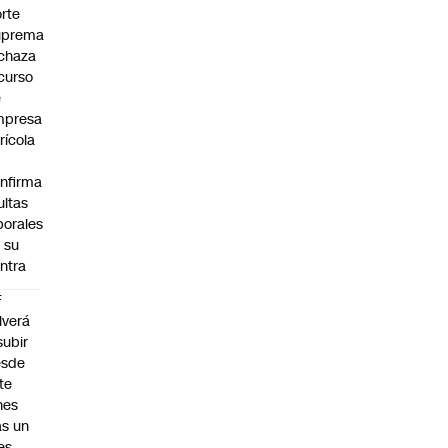
rte
uprema
chaza
curso
e
mpresa
rícola
nfirma
ltas
borales
 su
ntra
F
lverá
subir
esde
te
nes
as un
es