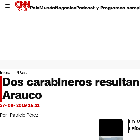
País
Mundo
Negocios
Podcast y Programas comp
País
Mundo
Inicio
País
Negocios
Dos carabineros resultan
Deportes
Arauco
Programas completos
Cultura
Servicios
27- 09- 2019 15:21
Bits
Por
Patricio Pérez
CNN Data
LO 
CNN tiempo
LEÍD
Futuro 360
Opinión