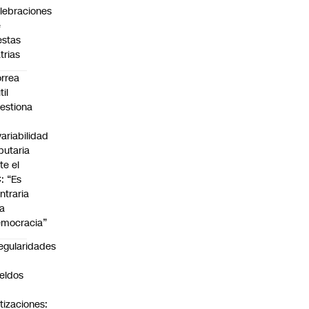
lebraciones
e
estas
trias
rrea
til
estiona
variabilidad
ibutaria
te el
: “Es
ntraria
la
mocracia”
regularidades
n
eldos
tizaciones: