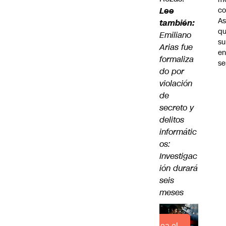
Lee
co
As
también:
q
Emiliano
su
Arias fue
e
formaliza
se
do por
violación
de
secreto y
delitos
informátic
os:
Investigac
ión durará
seis
meses
Lea el