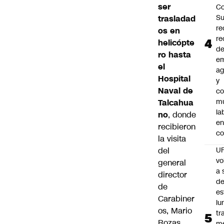
ser
Co
S
trasladad
re
os en
re
helicópte
d
ro hasta
e
el
ag
Hospital
y
Naval de
co
mu
Talcahua
la
no
, donde
en
recibieron
co
la visita
del
U
vo
general
a 
director
d
de
es
Carabiner
lu
os, Mario
tr
Rozas.
m