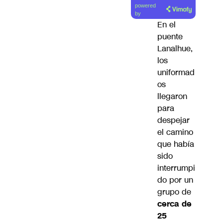
powered
artículo
by
En el
puente
Lanalhue,
los
uniformad
os
llegaron
para
despejar
el camino
que había
sido
interrumpi
do por un
grupo de
cerca de
25