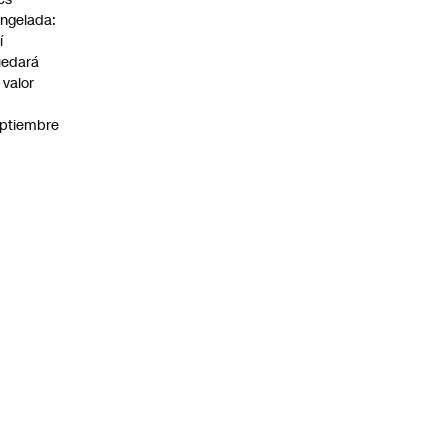
ngelada:
í
uedará
 valor
n
ptiembre