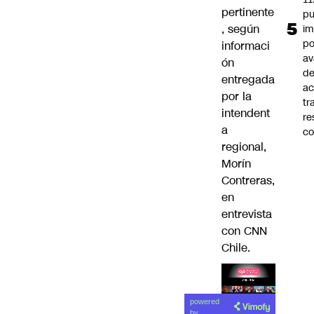
pertinente
pu
, según
im
po
informaci
a
ón
d
entregada
ac
por la
tr
intendent
re
a
co
regional,
Morín
Contreras,
en
entrevista
con CNN
Chile.
Lea el
powered
artículo
by