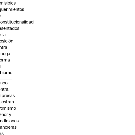
misibles
querimientos
r
constitucionalidad
esentados
r la
osición
ntra
 mega
forma
l
bierno
anco
ntral:
mpresas
estran
timismo
nor y
ndiciones
nancieras
ás