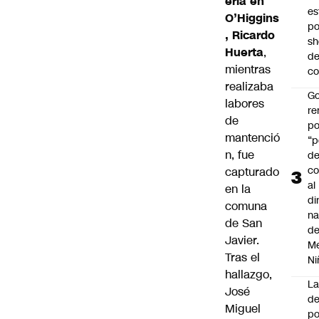
ería en
es
O’Higgins
po
, Ricardo
s
Huerta
,
d
mientras
co
realizaba
Go
labores
r
de
po
mantenció
“p
n, fue
d
co
capturado
al
en la
di
comuna
na
de San
d
Javier.
Me
Tras el
Ni
hallazgo,
L
José
de
Miguel
po