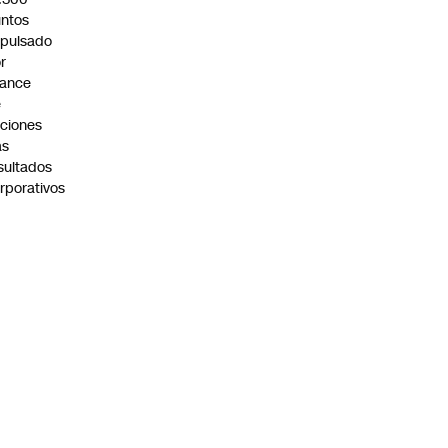
ntos
pulsado
r
vance
e
ciones
as
sultados
rporativos