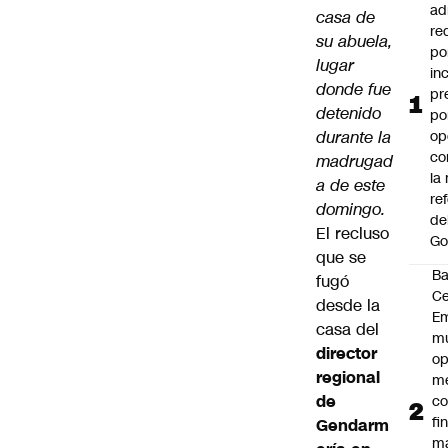
ad
casa de
re
su abuela,
po
lugar
in
donde fue
pr
detenido
po
durante la
op
co
madrugad
la
a de este
re
domingo.
de
El recluso
Go
que se
B
fugó
Ce
desde la
E
casa del
mu
director
op
regional
me
de
co
fi
Gendarm
m