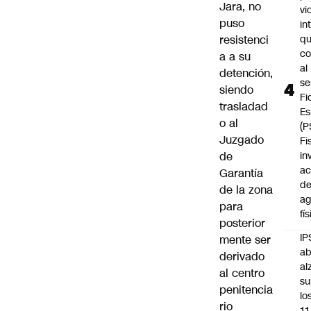
Jara, no
vi
puso
in
resistenci
q
c
a a su
al
detención,
se
siendo
Fi
trasladad
Es
o al
(P
Juzgado
Fi
de
in
ac
Garantía
d
de la zona
ag
para
fí
posterior
IP
mente ser
ab
derivado
al
al centro
su
penitencia
lo
rio
11