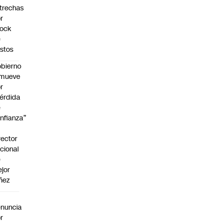
trechas
r
hock
e
stos
bierno
emueve
r
érdida
e
nfianza”
rector
cional
e
jor
ñez
a
nuncia
r