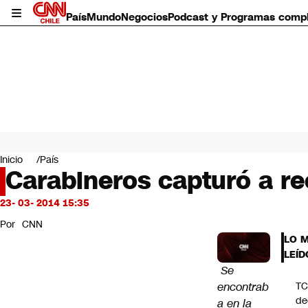
País
Mundo
Negocios
Podcast y Programas comp
País
Mundo
Inicio
País
Negocios
Carabineros capturó a re
Deportes
Programas completos
23- 03- 2014 15:35
Cultura
Por
CNN
Servicios
LO 
Bits
LEÍD
CNN Data
Se
CNN tiempo
encontrab
T
Futuro 360
de
a en la
Opinión