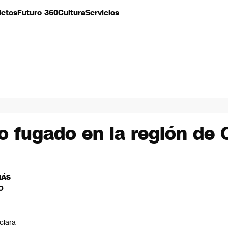
letos
Futuro 360
Cultura
Servicios
o fugado en la región de 
MÁS
O
C
clara