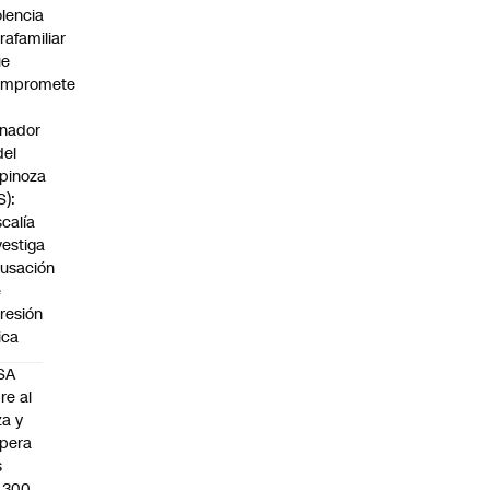
olencia
trafamiliar
ue
ompromete
nador
del
pinoza
S):
scalía
vestiga
usación
e
resión
sica
SA
re al
za y
pera
s
.300