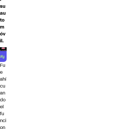
su
au
to
m
óv
il.
Fu
e
ahí
cu
an
do
el
fu
nci
on