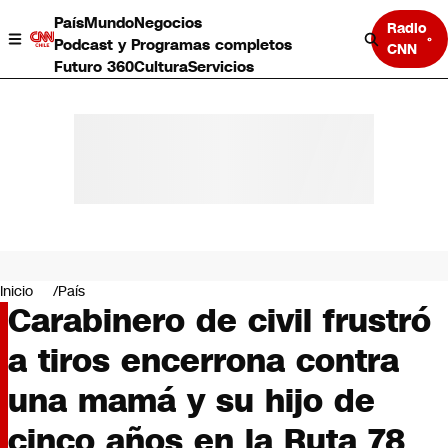
País
Mundo
Negocios
Radio
Podcast y Programas completos
CNN
Futuro 360
Cultura
Servicios
País
Mundo
Negocios
Inicio
País
Carabinero de civil frustró
Deportes
Programas completos
a tiros encerrona contra
Cultura
Servicios
una mamá y su hijo de
Bits
CNN Data
cinco años en la Ruta 78
CNN tiempo