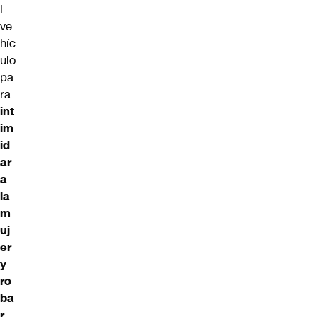
l
ve
híc
ulo
pa
ra
int
im
id
ar
a
la
m
uj
er
y
ro
ba
r