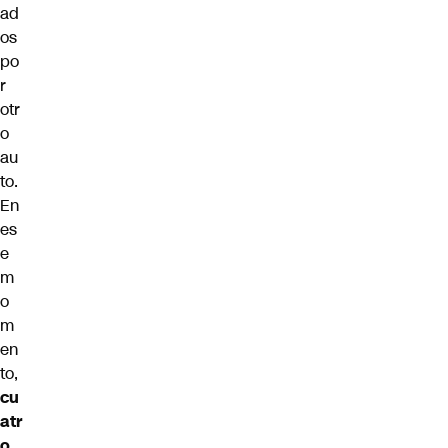
ad
os
po
r
otr
o
au
to.
En
es
e
m
o
m
en
to,
cu
atr
o