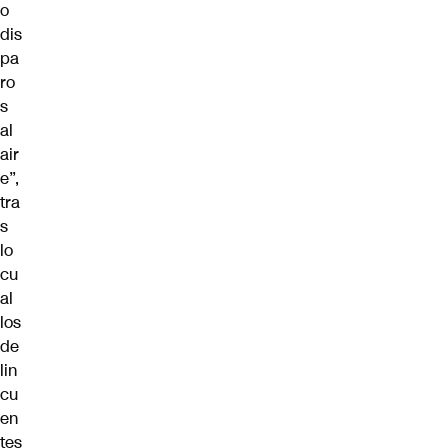
o
dis
pa
ro
s
al
air
e”,
tra
s
lo
cu
al
los
de
lin
cu
en
tes