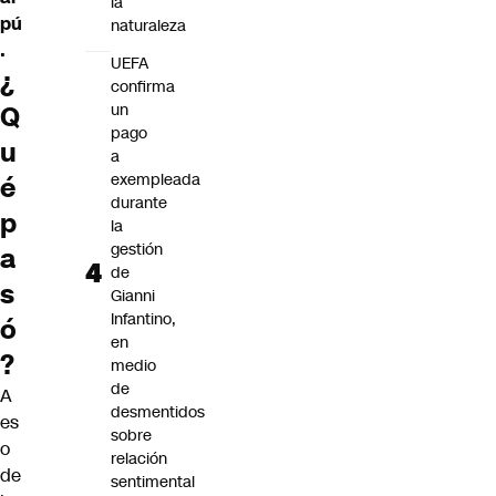
la
pú
naturaleza
.
UEFA
¿
confirma
un
Q
pago
u
a
exempleada
é
durante
p
la
gestión
a
de
s
Gianni
Infantino,
ó
en
?
medio
de
A
desmentidos
es
sobre
o
relación
de
sentimental