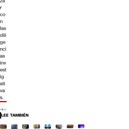
za
r
co
n
las
dili
ge
nci
as
inv
est
ig
ati
va
s.
LEE TAMBIÉN