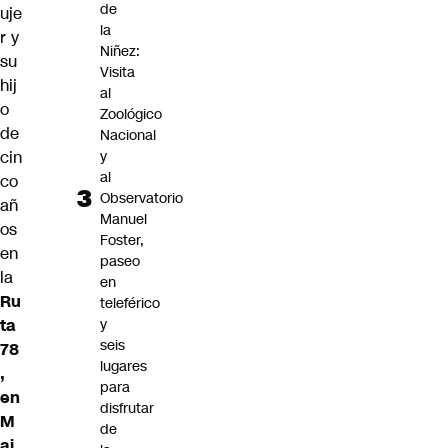
de
uje
la
r y
Niñez:
su
Visita
hij
al
o
Zoológico
de
Nacional
y
cin
al
co
Observatorio
añ
Manuel
os
Foster,
en
paseo
la
en
Ru
teleférico
y
ta
seis
78
lugares
,
para
en
disfrutar
M
de
ai