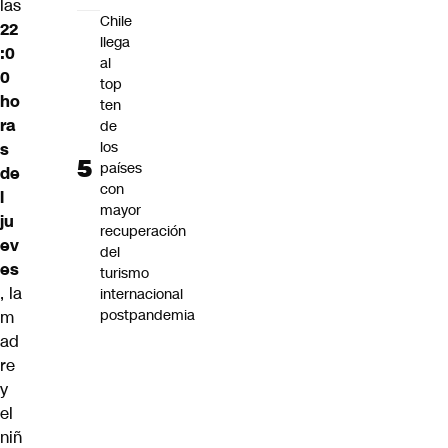
las
Chile
22
llega
:0
al
0
top
ho
ten
ra
de
los
s
países
de
con
l
mayor
ju
recuperación
ev
del
es
turismo
, la
internacional
postpandemia
m
ad
re
y
el
niñ