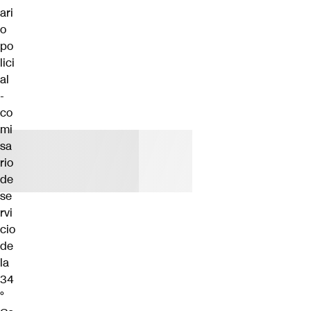
ari
o
po
lici
al
-
co
mi
sa
rio
de
se
rvi
cio
de
la
34
°