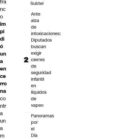
fra
Subtel
nc
Ante
o
alza
im
de
pi
intoxicaciones:
di
Diputados
ó
buscan
exigir
un
cierres
a
de
en
seguridad
ce
infantil
rro
en
na
líquidos
co
de
vapeo
ntr
a
Panoramas
un
por
a
el
Día
m