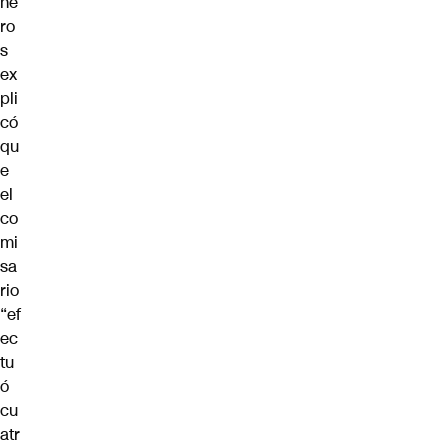
ne
ro
s
ex
pli
có
qu
e
el
co
mi
sa
rio
“ef
ec
tu
ó
cu
atr