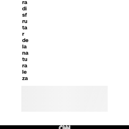
ra
di
sf
ru
ta
r
de
la
na
tu
ra
le
za