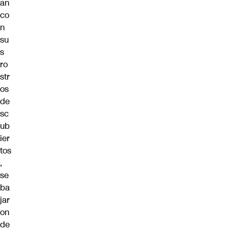
an
co
n
su
s
ro
str
os
de
sc
ub
ier
tos
,
se
ba
jar
on
de