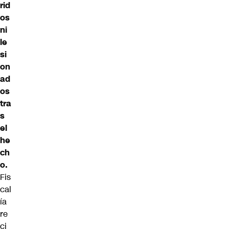
rid
os
ni
le
si
on
ad
os
tra
s
el
he
ch
o.
Fis
cal
ía
re
ci