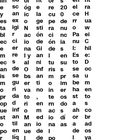
nt
lin
ol
or
s
sc
ra
el
e
e
óg
re
20
an
H
ce
la
y
ic
cu
0
ex
ua
rr
ge
es
o
pe
de
igi
w
o
sti
ta
N
ra
nu
r
ei
Pa
ón
bl
ac
ci
nc
ci
C
nu
de
ec
io
ón
ia
er
hil
l:
Gi
e
na
de
s
re
e:
Es
an
m
l y
l
en
s
D
to
ni
ec
al
tu
su
de
oc
se
Inf
an
O
ris
s
se
u
sa
an
is
bs
m
pr
gu
m
be
ti
m
er
o
im
ri
en
ha
no
o
va
in
er
da
to
st
,
pr
to
te
os
d
s
a
en
op
ri
rn
do
inf
co
ah
m
ue
o
ac
s
an
br
or
ed
st
M
io
dí
til
ad
a
io
o
an
na
as
en
os
de
de
po
ue
l
líq
ya
l
de
r
l
po