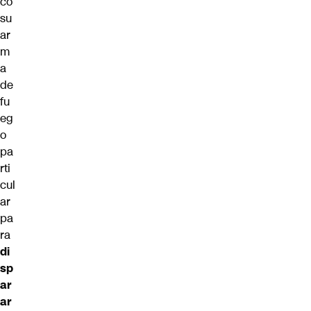
có
su
ar
m
a
de
fu
eg
o
pa
rti
cul
ar
pa
ra
di
sp
ar
ar