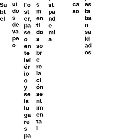
ui
es
ca
s
Su
Fo
st
do
ta
so
m
bt
st
pa
s
ba
en
el
er,
nd
de
n
ti
pa
e
va
sa
do
se
mi
pe
ld
s
o
a
o
ad
so
en
os
br
te
e
lef
re
ér
la
ic
ci
o
ón
y
se
se
nt
is
im
lu
en
ga
ta
re
l
s
pa