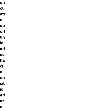
en
cu
atr
o
op
ort
un
id
ad
es
ha
ci
a
un
sit
io
eri
az
o.