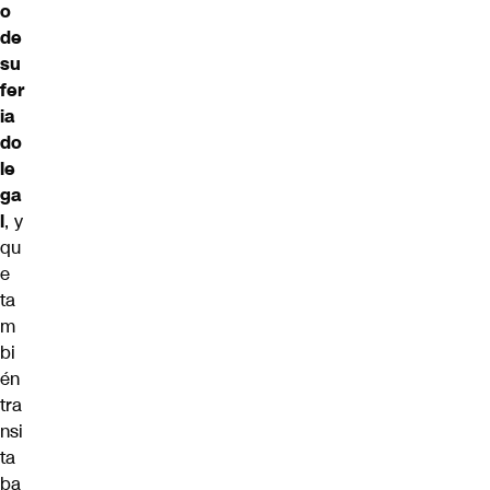
o
de
su
fer
ia
do
le
ga
l
, y
qu
e
ta
m
bi
én
tra
nsi
ta
ba