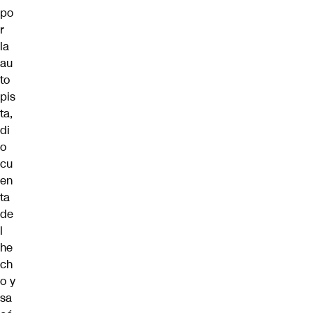
po
r
la
au
to
pis
ta,
di
o
cu
en
ta
de
l
he
ch
o y
sa