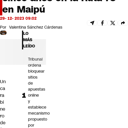
Futuro 360
en Maipú
Opinión
29- 12- 2023 09:02
Por
Valentina Sánchez Cárdenas
LO
MÁS
LEÍDO
Tribunal
ordena
bloquear
sitios
Un
de
ca
apuestas
ra
online
y
bi
establece
ne
mecanismo
ro
propuesto
de
por