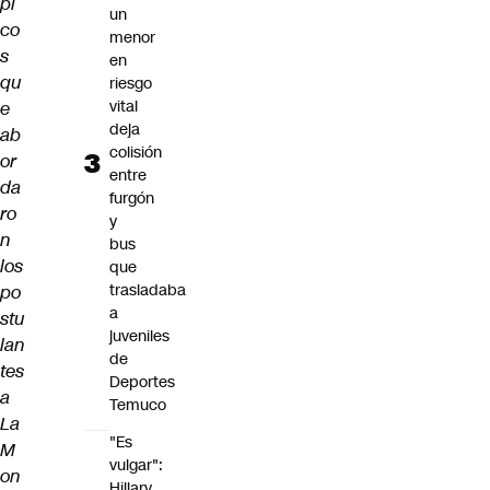
pi
un
co
menor
s
en
qu
riesgo
vital
e
deja
ab
colisión
or
entre
da
furgón
ro
y
n
bus
los
que
trasladaba
po
a
stu
juveniles
lan
de
tes
Deportes
a
Temuco
La
"Es
M
vulgar":
on
Hillary