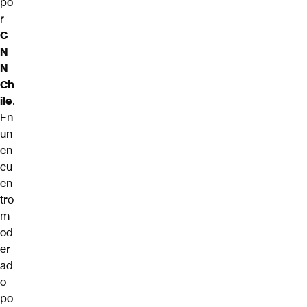
po
r
C
N
N
Ch
ile
.
En
un
en
cu
en
tro
m
od
er
ad
o
po