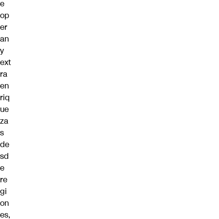
e
op
er
an
y
ext
ra
en
riq
ue
za
s
de
sd
e
re
gi
on
es,