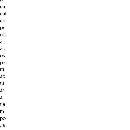
es
est
án
pr
ep
ar
ad
os
pa
ra
ac
tu
ar
a
tie
m
po
, al