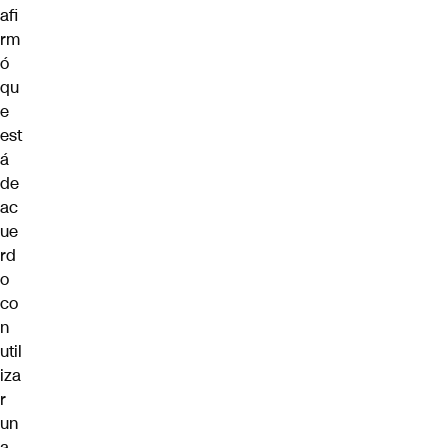
afi
rm
ó
qu
e
est
á
de
ac
ue
rd
o
co
n
util
iza
r
un
a