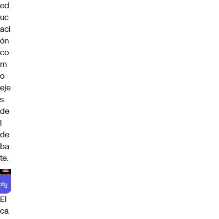
ed
uc
aci
ón
co
m
o
eje
s
de
l
de
ba
te.
El
ca