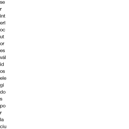
se
r
int
erl
oc
ut
or
es
vál
id
os
ele
gi
do
s
po
r
la
ciu