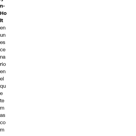
n-
Ho
lt
en
un
es
ce
na
rio
en
el
qu
e
te
m
as
co
m