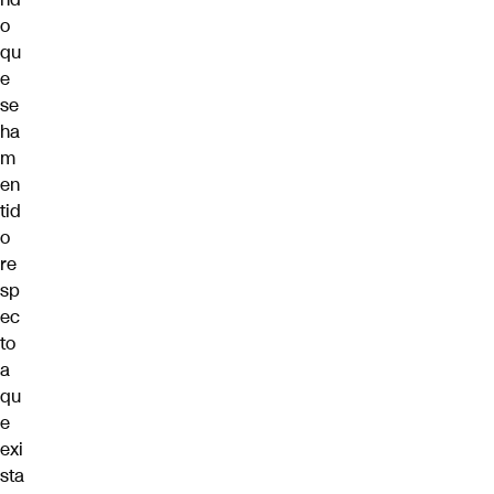
o
qu
e
se
ha
m
en
tid
o
re
sp
ec
to
a
qu
e
exi
sta