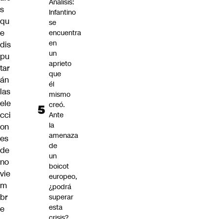
Análisis:
s
Infantino
qu
se
e
encuentra
en
dis
un
pu
aprieto
tar
que
án
él
las
mismo
ele
creó.
cci
Ante
la
on
amenaza
es
de
de
un
no
boicot
vie
europeo,
m
¿podrá
br
superar
esta
e
crisis?