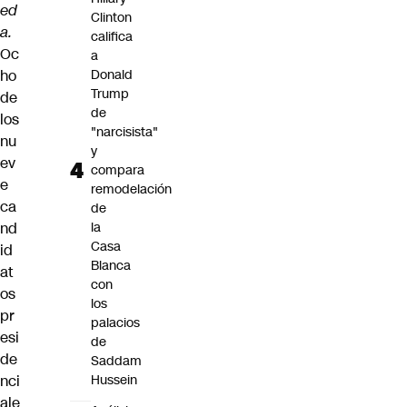
ed
Clinton
a.
califica
Oc
a
ho
Donald
Trump
de
de
los
"narcisista"
nu
y
ev
compara
e
remodelación
ca
de
nd
la
Casa
id
Blanca
at
con
os
los
pr
palacios
esi
de
de
Saddam
nci
Hussein
ale