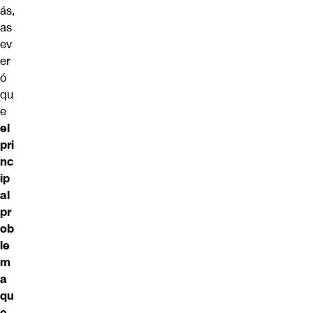
ás,
as
ev
er
ó
qu
e
el
pri
nc
ip
al
pr
ob
le
m
a
qu
e