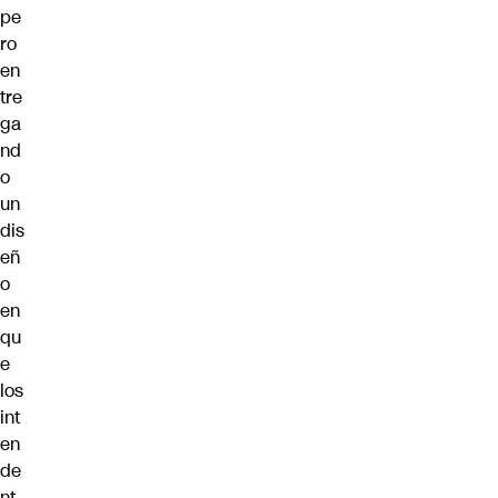
pe
ro
en
tre
ga
nd
o
un
dis
eñ
o
en
qu
e
los
int
en
de
nt