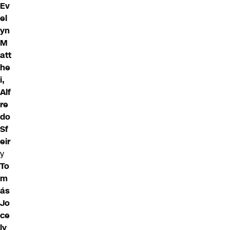
Ev
el
yn
M
att
he
i,
Alf
re
do
Sf
eir
y
To
m
ás
Jo
ce
ly