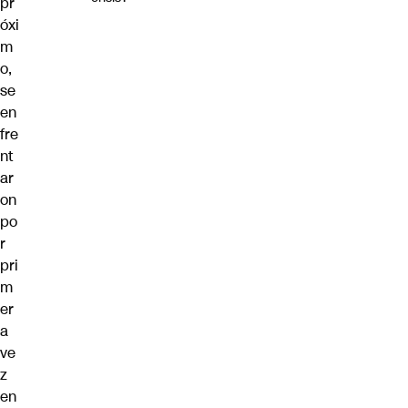
pr
óxi
m
o,
se
en
fre
nt
ar
on
po
r
pri
m
er
a
ve
z
en