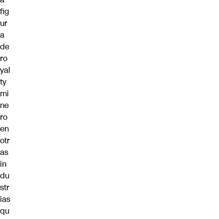
fig
ur
a
de
ro
yal
ty
mi
ne
ro
en
otr
as
in
du
str
ias
qu