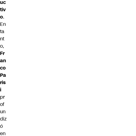
uc
tiv
o
.
En
ta
nt
o,
Fr
an
co
Pa
ris
i
pr
of
un
diz
ó
en