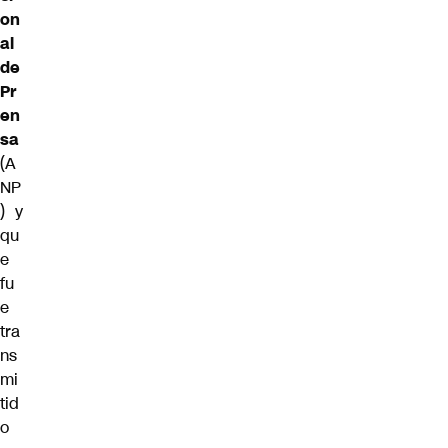
on
al
de
Pr
en
sa
(A
NP
) y
qu
e
fu
e
tra
ns
mi
tid
o