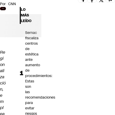
Por
CNN
Futuro 360
LO
Opinión
MÁS
LEÍDO
Sernac
fiscaliza
centros
de
Re
estética
gi
ante
on
aumento
ali
de
procedimientos:
za
Estas
ció
son
n,
las
e
recomendaciones
m
para
pl
evitar
ea
riesgos