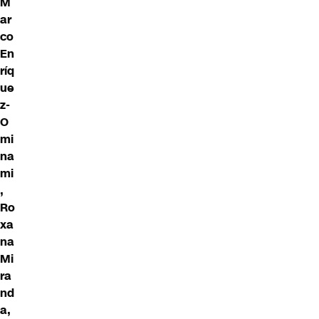
M
ar
co
En
ríq
ue
z-
O
mi
na
mi
,
Ro
xa
na
Mi
ra
nd
a,