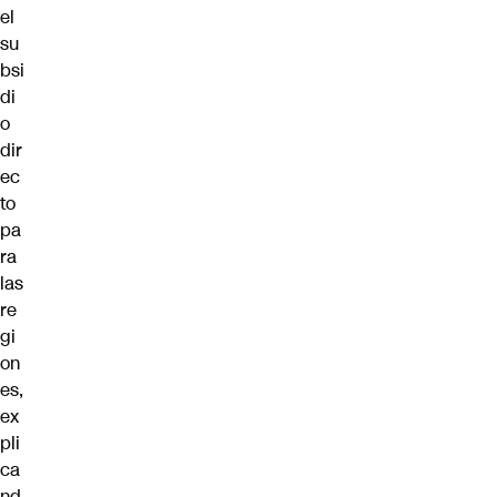
el
su
bsi
di
o
dir
ec
to
pa
ra
las
re
gi
on
es,
ex
pli
ca
nd