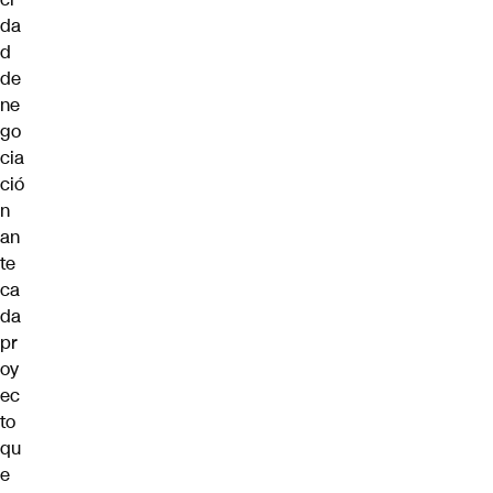
da
d
de
ne
go
cia
ció
n
an
te
ca
da
pr
oy
ec
to
qu
e