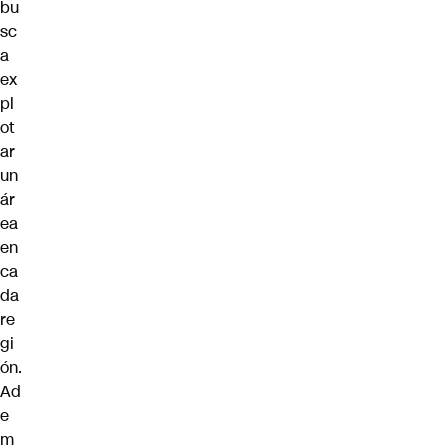
bu
sc
a
ex
pl
ot
ar
un
ár
ea
en
ca
da
re
gi
ón.
Ad
e
m