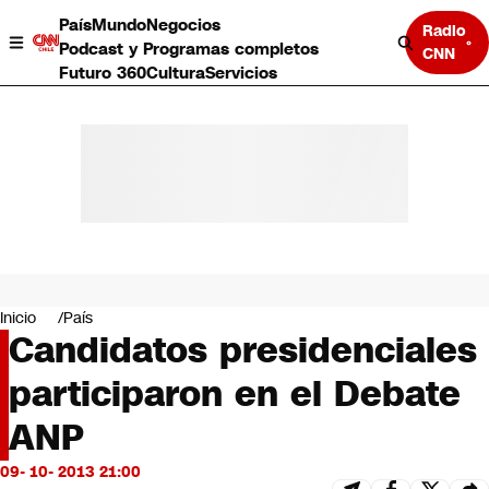
País
Mundo
Negocios
Radio
Podcast y Programas completos
CNN
Futuro 360
Cultura
Servicios
País
Mundo
Negocios
Inicio
País
Candidatos presidenciales
Deportes
Programas completos
participaron en el Debate
Cultura
Servicios
ANP
Bits
CNN Data
09- 10- 2013 21:00
CNN tiempo