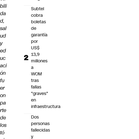
bili
Subtel
da
cobra
d,
boletas
sal
de
garantía
ud
por
y
US$
ed
13,9
uc
millones
aci
a
ón
WOM
fu
tras
fallas
er
"graves"
on
en
pa
infraestructura
rte
Dos
de
personas
los
fallecidas
tó
y