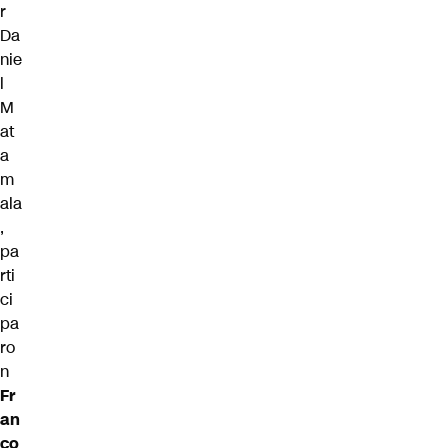
r
Da
nie
l
M
at
a
m
ala
,
pa
rti
ci
pa
ro
n
Fr
an
co