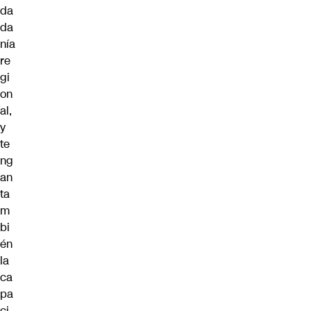
da
da
nía
re
gi
on
al,
y
te
ng
an
ta
m
bi
én
la
ca
pa
ci