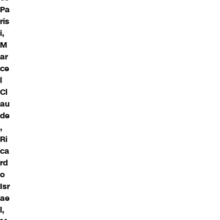
Pa
ris
i,
M
ar
ce
l
Cl
au
de
,
Ri
ca
rd
o
Isr
ae
l,