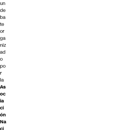
un
de
ba
te
or
ga
niz
ad
o
po
r
la
As
oc
ia
ci
ón
Na
ci