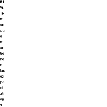
51
%
.
Te
m
as
qu
e
m
an
tie
ne
n
las
ex
pe
ct
ati
va
s