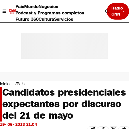
País
Mundo
Negocios
Radio
Podcast y Programas completos
CNN
Futuro 360
Cultura
Servicios
País
Mundo
Negocios
Inicio
País
Candidatos presidenciales
Deportes
Programas completos
expectantes por discurso
Cultura
Servicios
del 21 de mayo
Bits
CNN Data
19- 05- 2013 21:04
CNN tiempo