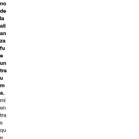
no
de
la
ali
an
za
fu
e
un
tra
u
m
a
,
mi
en
tra
s
qu
e