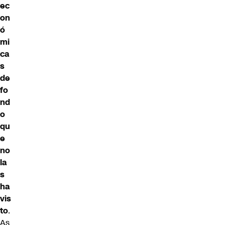
ec
on
ó
mi
ca
s
de
fo
nd
o
qu
e
no
la
s
ha
vis
to
.
As