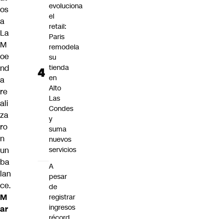
evoluciona
os
el
a
retail:
La
Paris
M
remodela
oe
su
nd
tienda
en
a
Alto
re
Las
ali
Condes
za
y
ro
suma
n
nuevos
un
servicios
ba
A
lan
pesar
ce.
de
M
registrar
ingresos
ar
récord