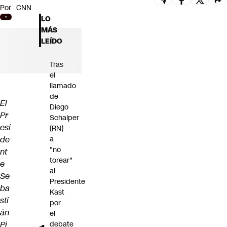
Por
CNN
Futuro 360
LO
Opinión
MÁS
LEÍDO
Tras
el
llamado
de
El
Diego
Pr
Schalper
esi
(RN)
de
a
"no
nt
torear"
e
al
Se
Presidente
ba
Kast
sti
por
án
el
Pi
debate