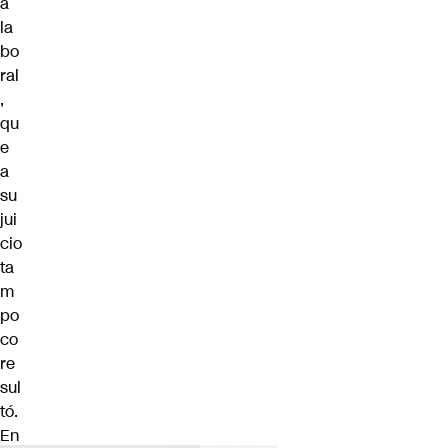
a
la
bo
ral
,
qu
e
a
su
jui
cio
ta
m
po
co
re
sul
tó.
En