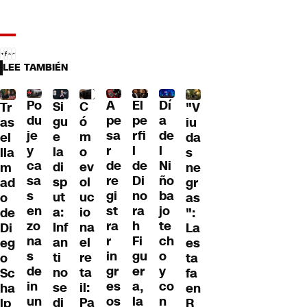
LEE TAMBIÉN
Po
A
El
Dí
C
Si
Tr
"V
du
pe
pe
a
ó
gu
as
iu
je
sa
rfi
de
m
e
el
da
y
r
l
l
o
la
lla
s
ca
de
de
Ni
ev
di
m
ne
sa
re
Di
ño
ol
sp
ad
gr
s
gi
no
ba
uc
ut
o
as
en
st
ra
jo
io
a:
de
":
zo
ra
h
te
na
Inf
Di
La
na
r
Fi
ch
el
an
eg
es
s
in
gu
o
re
ti
o
ta
de
gr
er
y
ta
no
Sc
fa
in
es
a,
co
il:
se
ha
en
un
os
la
n
Pa
di
lp
R