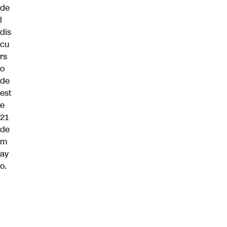
de
l
dis
cu
rs
o
de
est
e
21
de
m
ay
o.