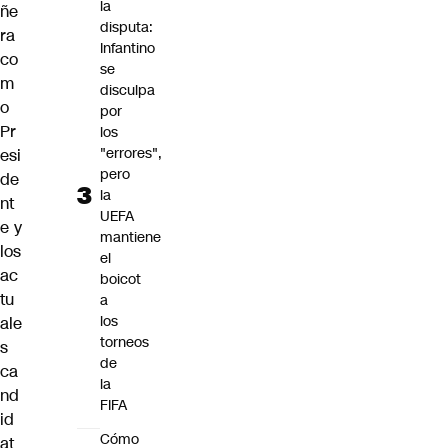
la
ñe
disputa:
ra
Infantino
co
se
m
disculpa
o
por
Pr
los
"errores",
esi
pero
de
la
nt
UEFA
e y
mantiene
los
el
ac
boicot
tu
a
los
ale
torneos
s
de
ca
la
nd
FIFA
id
Cómo
at