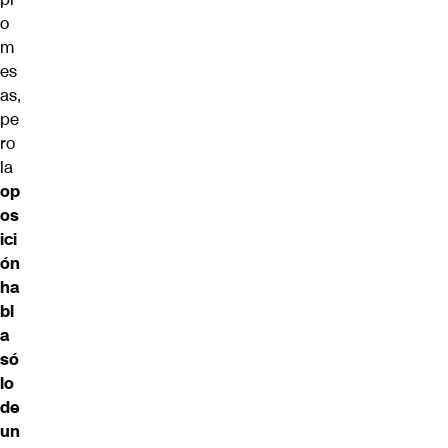
o
m
es
as,
pe
ro
la
op
os
ici
ón
ha
bl
a
só
lo
de
un