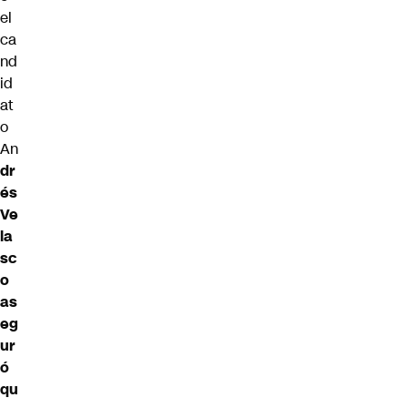
el
ca
nd
id
at
o
An
dr
és
Ve
la
sc
o
as
eg
ur
ó
qu