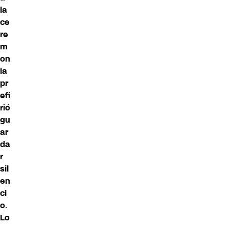
la
ce
re
m
on
ia
pr
efi
rió
gu
ar
da
r
sil
en
ci
o
.
Lo