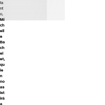
ta
nt
o,
Mi
ch
ell
e
Ba
ch
el
et,
qu
ie
n
no
as
ist
irá
a