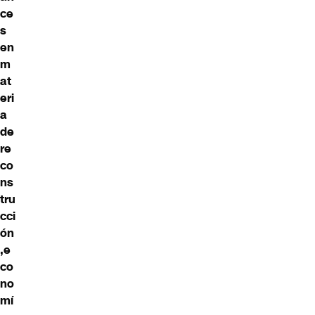
ce
s
en
m
at
eri
a
de
re
co
ns
tru
cci
ón
,
e
co
no
mí