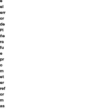
e
el
err
or
de
Pi
ñe
ra
fu
e
pr
o
m
et
er
ref
or
m
as