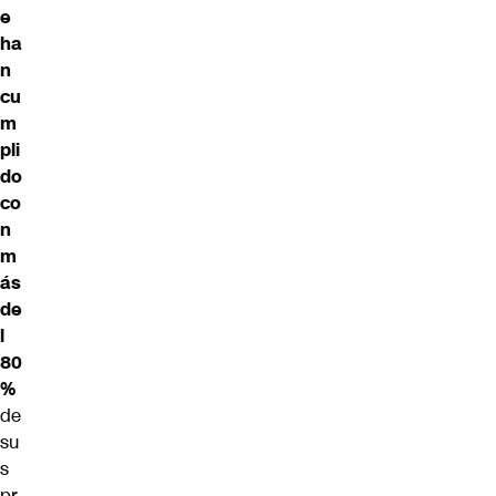
e
ha
n
cu
m
pli
do
co
n
m
ás
de
l
80
%
de
su
s
pr