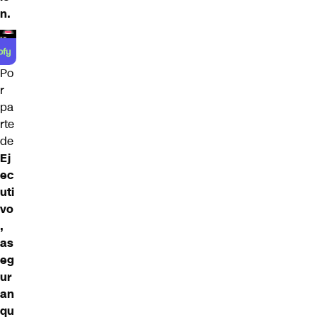
n.
Po
r
pa
rte
de
Ej
ec
uti
vo
,
as
eg
ur
an
qu