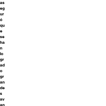
as
eg
ur
ó
qu
e
se
ha
n
lo
gr
ad
o
gr
an
de
s
av
an