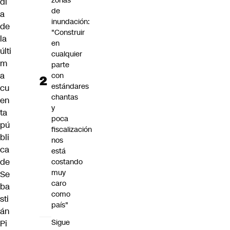
zonas
dí
de
a
inundación:
de
"Construir
la
en
últi
cualquier
m
parte
a
con
estándares
cu
chantas
en
y
ta
poca
pú
fiscalización
bli
nos
ca
está
de
costando
muy
Se
caro
ba
como
sti
país"
án
Sigue
Pi