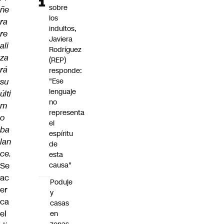
sobre
ñe
los
ra
indultos,
re
Javiera
ali
Rodríguez
za
(REP)
rá
responde:
su
"Ese
lenguaje
últi
no
m
representa
o
el
ba
espíritu
lan
de
ce.
esta
Se
causa"
ac
Poduje
er
y
ca
casas
el
en