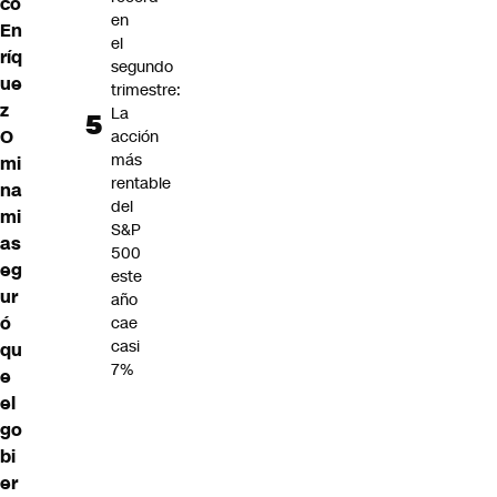
co
en
En
el
ríq
segundo
ue
trimestre:
z
La
O
acción
más
mi
rentable
na
del
mi
S&P
as
500
eg
este
ur
año
ó
cae
casi
qu
7%
e
el
go
bi
er