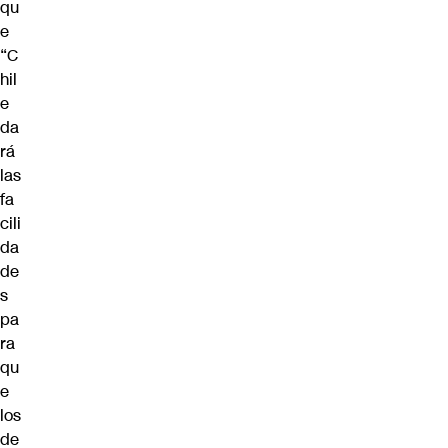
qu
e
“C
hil
e
da
rá
las
fa
cili
da
de
s
pa
ra
qu
e
los
de