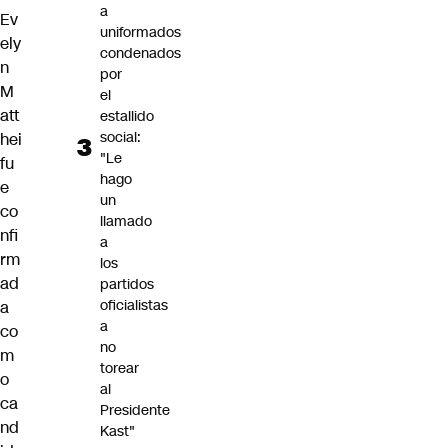
a
Ev
uniformados
ely
condenados
n
por
M
el
att
estallido
social:
hei
"Le
fu
hago
e
un
co
llamado
nfi
a
rm
los
ad
partidos
oficialistas
a
a
co
no
m
torear
o
al
ca
Presidente
nd
Kast"