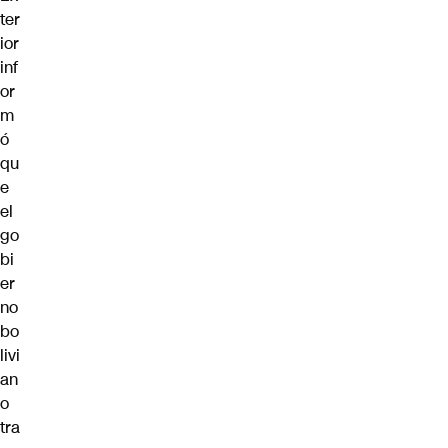
ter
ior
inf
or
m
ó
qu
e
el
go
bi
er
no
bo
livi
an
o
tra