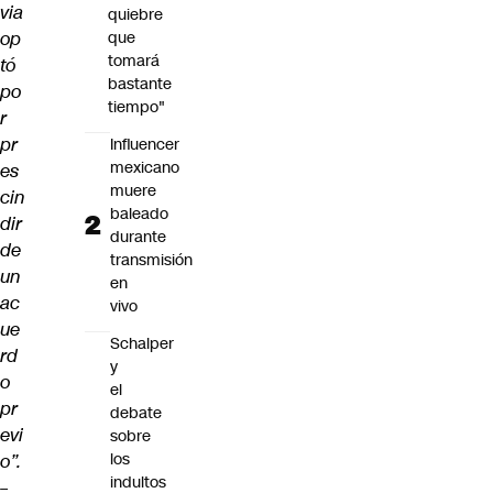
via
quiebre
op
que
tomará
tó
bastante
po
tiempo"
r
pr
Influencer
mexicano
es
muere
cin
baleado
dir
durante
de
transmisión
un
en
ac
vivo
ue
Schalper
rd
y
o
el
pr
debate
evi
sobre
los
o”.
indultos
–