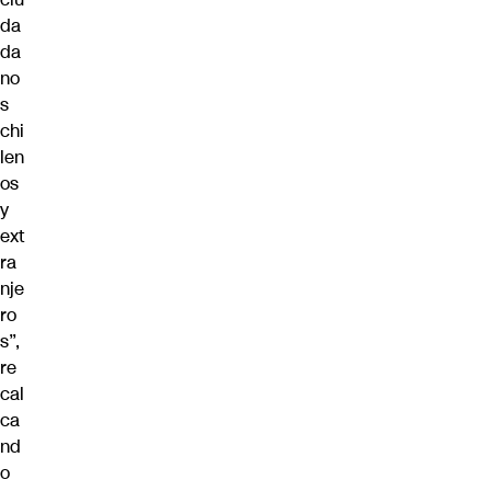
da
da
no
s
chi
len
os
y
ext
ra
nje
ro
s”,
re
cal
ca
nd
o