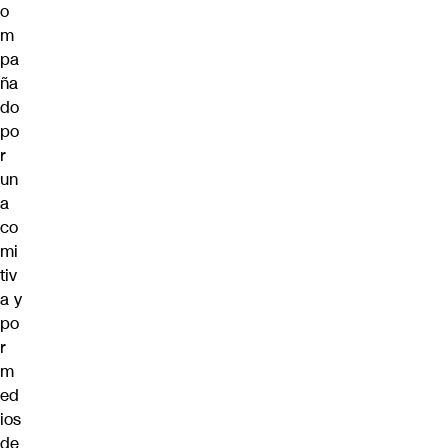
o
m
pa
ña
do
po
r
un
a
co
mi
tiv
a y
po
r
m
ed
ios
de