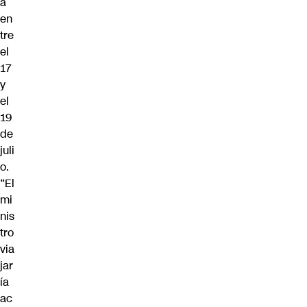
a
en
tre
el
17
y
el
19
de
juli
o.
“El
mi
nis
tro
via
jar
ía
ac