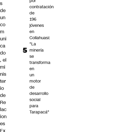
por
s
contratación
de
de
un
196
co
jóvenes
m
en
Collahuasi:
uni
"La
ca
minería
do
se
, el
transforma
mi
en
nis
un
ter
motor
de
io
desarrollo
de
social
Re
para
lac
Tarapacá"
ion
es
Ex