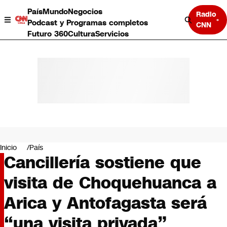
País
Mundo
Negocios
Radio
Podcast y Programas completos
CNN
Futuro 360
Cultura
Servicios
País
Mundo
Negocios
Inicio
País
Cancillería sostiene que
Deportes
Programas completos
visita de Choquehuanca a
Cultura
Servicios
Arica y Antofagasta será
Bits
CNN Data
“una visita privada”
CNN tiempo