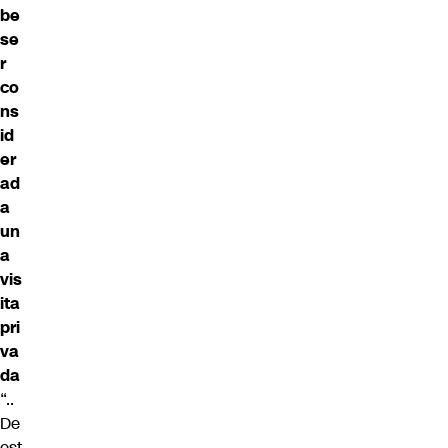
be
se
r
co
ns
id
er
ad
a
un
a
vis
ita
pri
va
da
“..
De
est