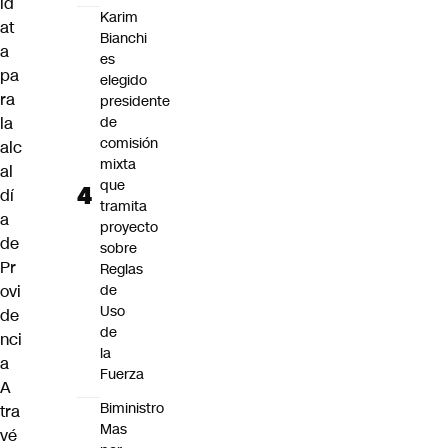
id
Karim
at
Bianchi
a
es
pa
elegido
ra
presidente
la
de
comisión
alc
mixta
al
que
dí
tramita
a
proyecto
de
sobre
Pr
Reglas
ovi
de
Uso
de
de
nci
la
a
Fuerza
A
Biministro
tra
Mas
vé