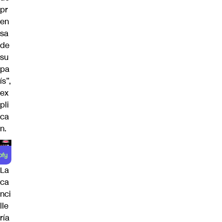
pr
en
sa
de
su
pa
ís”,
ex
pli
ca
n.
La
ca
nci
lle
ría