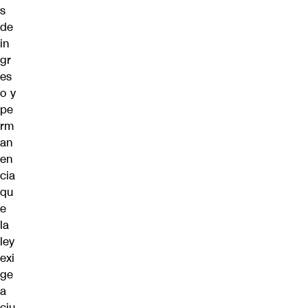
s
de
in
gr
es
o y
pe
rm
an
en
cia
qu
e
la
ley
exi
ge
a
ciu