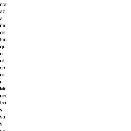
spl
az
a
mi
en
tos
qu
e
el
se
ño
r
Mi
nis
tro
y
su
s
ac