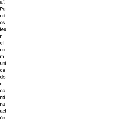
a”.
Pu
ed
es
lee
r
el
co
m
uni
ca
do
a
co
nti
nu
aci
ón.