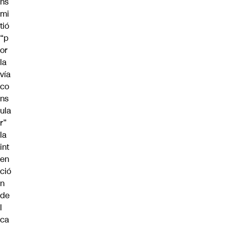
ns
mi
tió
“p
or
la
vía
co
ns
ula
r”
la
int
en
ció
n
de
l
ca