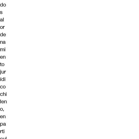
do
s
al
or
de
na
mi
en
to
jur
ídi
co
chi
len
o,
en
pa
rti
cul