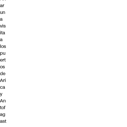
ar
un
a
vis
ita
a
los
pu
ert
os
de
Ari
ca
y
An
tof
ag
ast