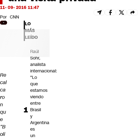
Futuro 360
11- 09- 2016 11:47
Opinión
Por
CNN
LO
MÁS
LEÍDO
Raúl
Sohr,
analista
internacional:
Re
"Lo
cal
que
ca
estamos
ro
viendo
entre
n
Brasil
qu
y
e
Argentina
“
B
es
oli
un