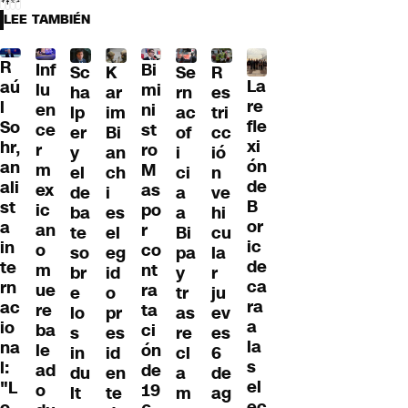
LEE TAMBIÉN
R
Inf
Bi
Sc
K
Se
R
La
aú
lu
mi
ha
ar
rn
es
re
l
en
ni
lp
im
ac
tri
fle
So
ce
st
er
Bi
of
cc
xi
hr,
r
ro
y
an
i
ió
ón
an
m
M
el
ch
ci
n
de
ali
ex
as
de
i
a
ve
B
st
ic
po
ba
es
a
hi
or
a
an
r
te
el
Bi
cu
ic
in
o
co
so
eg
pa
la
de
te
m
nt
br
id
y
r
ca
rn
ue
ra
e
o
tr
ju
ra
ac
re
ta
lo
pr
as
ev
a
io
ba
ci
s
es
re
es
la
na
le
ón
in
id
cl
6
s
l:
ad
de
du
en
a
de
el
"L
o
19
lt
te
m
ag
ec
o