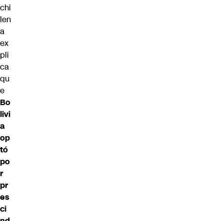
chi
len
a
ex
pli
ca
qu
e
Bo
livi
a
op
tó
po
r
pr
es
ci
nd