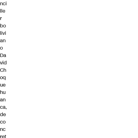
nci
lle
r
bo
livi
an
o
Da
vid
Ch
oq
ue
hu
an
ca,
de
co
nc
ret