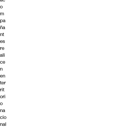
o
m
pa
ña
nt
es
re
ali
ce
n
en
ter
rit
ori
o
na
cio
nal