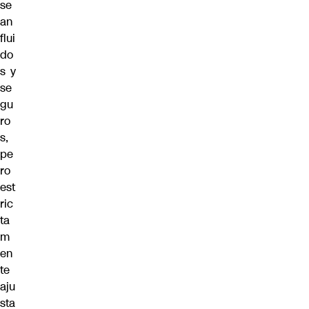
se
an
flui
do
s y
se
gu
ro
s,
pe
ro
est
ric
ta
m
en
te
aju
sta