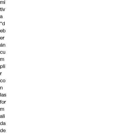
mi
tiv
a
“d
eb
er
án
cu
m
pli
r
co
n
las
for
m
ali
da
de