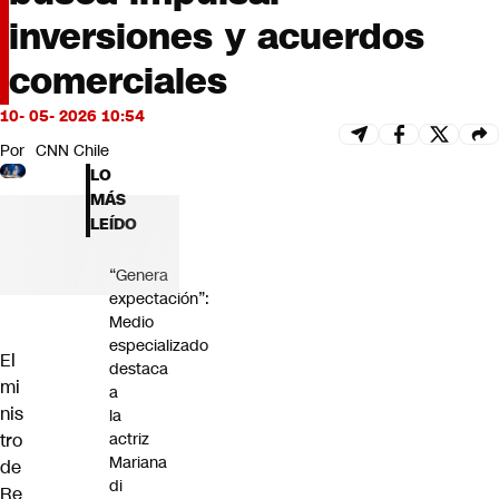
Futuro 360
inversiones y acuerdos
Opinión
comerciales
10- 05- 2026 10:54
Por
CNN Chile
LO
MÁS
LEÍDO
“Genera
expectación”:
Medio
especializado
El
destaca
mi
a
nis
la
tro
actriz
Mariana
de
di
Re