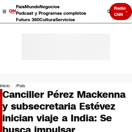
País
Mundo
Negocios
Radio
Podcast y Programas completos
CNN
Futuro 360
Cultura
Servicios
País
Mundo
Negocios
Inicio
País
Canciller Pérez Mackenna
Deportes
Programas completos
y subsecretaria Estévez
Cultura
Servicios
inician viaje a India: Se
Bits
CNN Data
busca impulsar
CNN tiempo