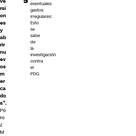
ve
eventuales
rsi
gastos
on
irregulares:
es
Esto
se
y
sabe
ab
de
rir
la
nu
investigación
ev
contra
os
el
m
PDG
er
ca
do
s”.
Pé
re
z
M