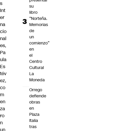
presentar
s
su
Int
libro
er
“Norteña.
na
Memorias
de
cio
un
nal
comienzo”
es,
en
Pa
el
ula
Centro
Es
Cultural
tév
La
Moneda
ez,
co
Orrego
m
defiende
en
obras
za
en
Plaza
ro
Italia
n
tras
un