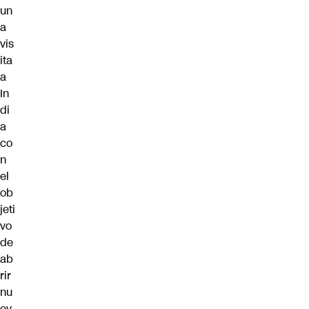
un
a
vis
ita
a
In
di
a
co
n
el
ob
jeti
vo
de
ab
rir
nu
ev