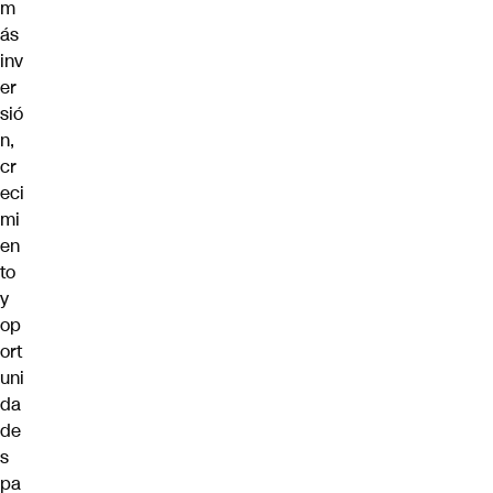
m
ás
inv
er
sió
n,
cr
eci
mi
en
to
y
op
ort
uni
da
de
s
pa