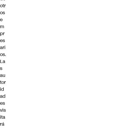
otr
os
e
m
pr
es
ari
os.
La
s
au
tor
id
ad
es
vis
ita
rá