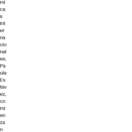
mi
ca
s
Int
er
na
cio
nal
es,
Pa
ula
Es
tév
ez,
co
mi
en
za
n