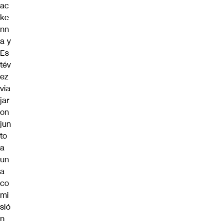
ac
ke
nn
a y
Es
tév
ez
via
jar
on
jun
to
a
un
a
co
mi
sió
n