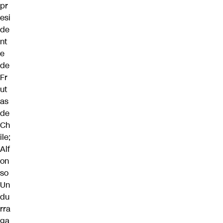
pr
esi
de
nt
e
de
Fr
ut
as
de
Ch
ile;
Alf
on
so
Un
du
rra
ga