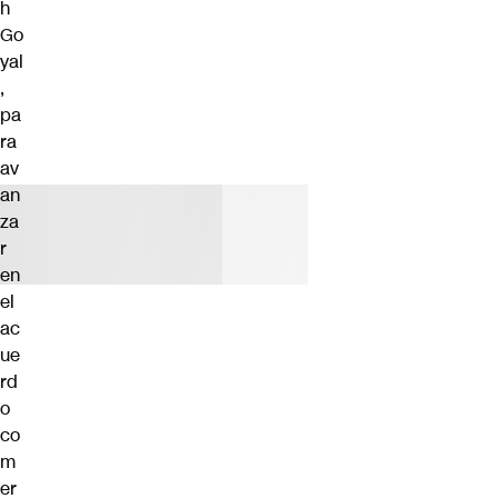
h
Go
yal
,
pa
ra
av
an
za
r
en
el
ac
ue
rd
o
co
m
er