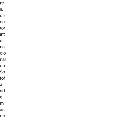
re
s,
dir
ec
tor
int
er
na
cio
nal
de
So
fof
a,
ad
e
m
ás
de