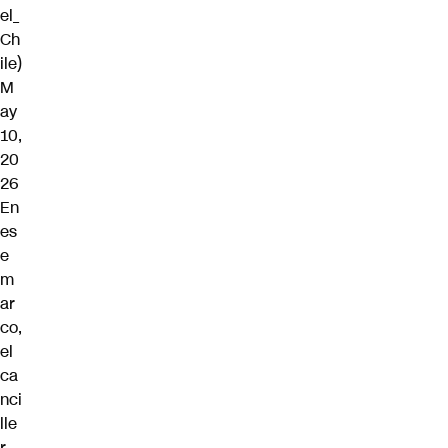
el_
Ch
ile)
M
ay
10,
20
26
En
es
e
m
ar
co,
el
ca
nci
lle
r