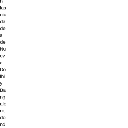
n
las
ciu
da
de
s
de
Nu
ev
a
De
lhi
y
Ba
ng
alo
re,
do
nd