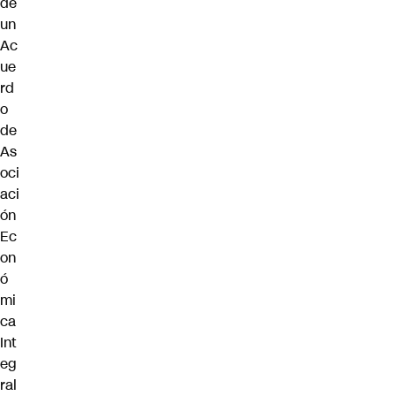
de
un
Ac
ue
rd
o
de
As
oci
aci
ón
Ec
on
ó
mi
ca
Int
eg
ral