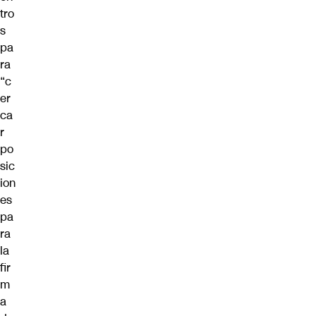
tro
s
pa
ra
“c
er
ca
r
po
sic
ion
es
pa
ra
la
fir
m
a