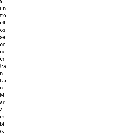
s.
En
tre
ell
os
se
en
cu
en
tra
n
Ivá
n
M
ar
a
m
bi
o,