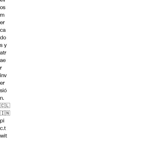
os
m
er
ca
do
s y
atr
ae
r
inv
er
sió
n.
🇨🇱
🇮🇳
pi
c.t
wit