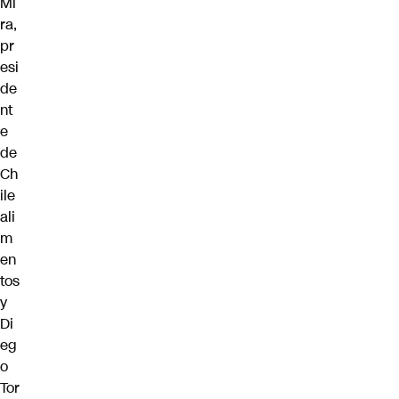
Mi
ra,
pr
esi
de
nt
e
de
Ch
ile
ali
m
en
tos
y
Di
eg
o
Tor