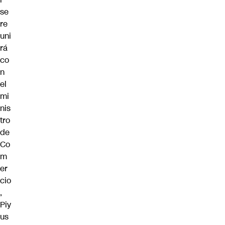
se
re
uni
rá
co
n
el
mi
nis
tro
de
Co
m
er
cio
,
Piy
us