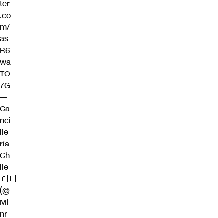
ter
.co
m/
as
R6
wa
TO
7G
—
Ca
nci
lle
ría
Ch
ile
🇨🇱
(@
Mi
nr