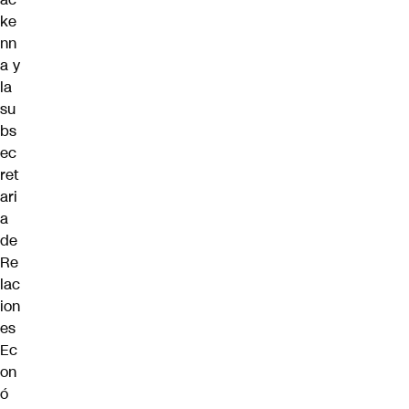
ke
nn
a y
la
su
bs
ec
ret
ari
a
de
Re
lac
ion
es
Ec
on
ó