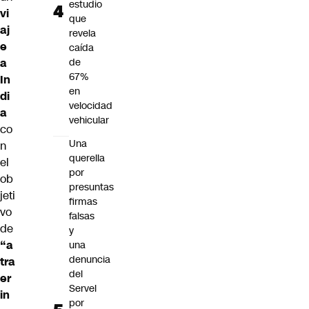
estudio
vi
que
aj
revela
e
caída
a
de
67%
In
en
di
velocidad
a
vehicular
co
Una
n
querella
el
por
ob
presuntas
jeti
firmas
vo
falsas
de
y
“a
una
denuncia
tra
del
er
Servel
in
por