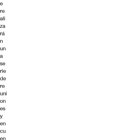
e
re
ali
za
rá
n
un
a
se
rie
de
re
uni
on
es
y
en
cu
en