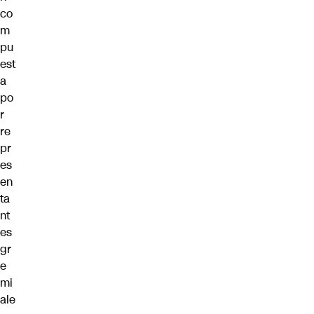
co
m
pu
est
a
po
r
re
pr
es
en
ta
nt
es
gr
e
mi
ale