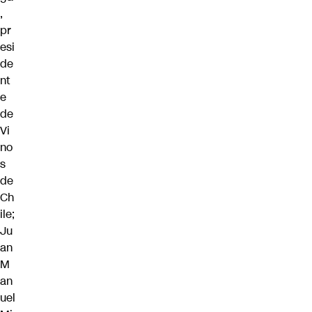
,
pr
esi
de
nt
e
de
Vi
no
s
de
Ch
ile;
Ju
an
M
an
uel