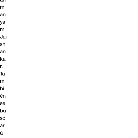
m
an
ya
m
Jai
sh
an
ka
r.
Ta
m
bi
én
se
bu
sc
ar
á