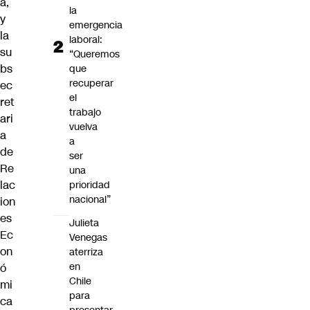
a,
la
y
emergencia
la
laboral:
su
“Queremos
bs
que
recuperar
ec
el
ret
trabajo
ari
vuelva
a
a
de
ser
Re
una
lac
prioridad
nacional”
ion
es
Julieta
Ec
Venegas
on
aterriza
en
ó
Chile
mi
para
ca