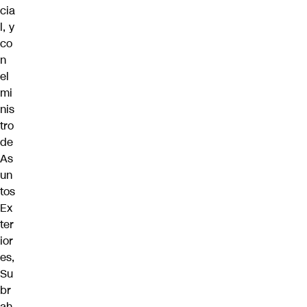
cia
l, y
co
n
el
mi
nis
tro
de
As
un
tos
Ex
ter
ior
es,
Su
br
ah