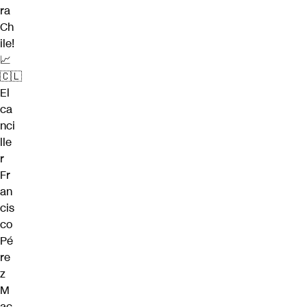
ra
Ch
ile!
📈
🇨🇱
El
ca
nci
lle
r
Fr
an
cis
co
Pé
re
z
M
ac