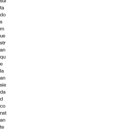
sul
ta
do
s
m
ue
str
an
qu
e
la
an
sie
da
d
co
nst
an
te