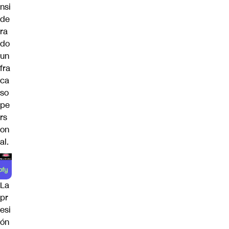
nsi
de
ra
do
un
fra
ca
so
pe
rs
on
al.
La
pr
esi
ón