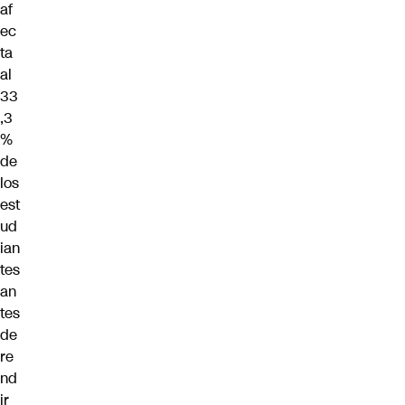
af
ec
ta
al
33
,3
%
de
los
est
ud
ian
tes
an
tes
de
re
nd
ir