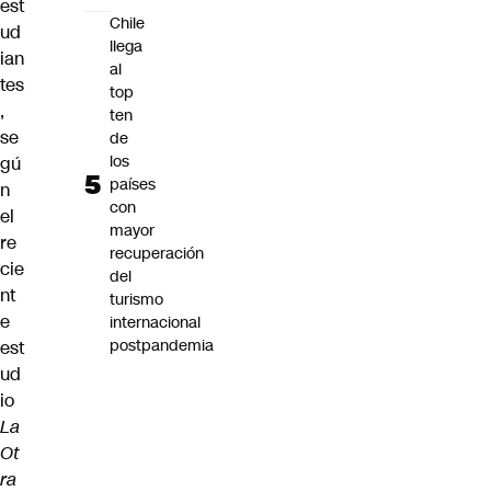
est
Chile
ud
llega
ian
al
tes
top
,
ten
se
de
los
gú
países
n
con
el
mayor
re
recuperación
cie
del
nt
turismo
e
internacional
postpandemia
est
ud
io
La
Ot
ra