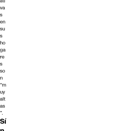
ati
va
s
en
su
s
ho
ga
re
s
so
n
“m
uy
alt
as
”.
Sí
n