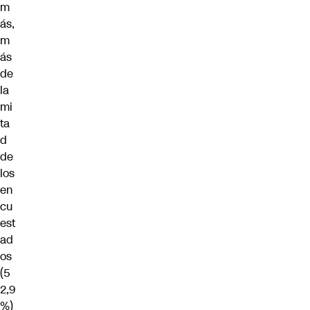
m
ás,
m
ás
de
la
mi
ta
d
de
los
en
cu
est
ad
os
(5
2,9
%)