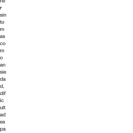
nti
r
sín
to
m
as
co
m
o
an
sie
da
d,
dif
ic
ult
ad
es
pa