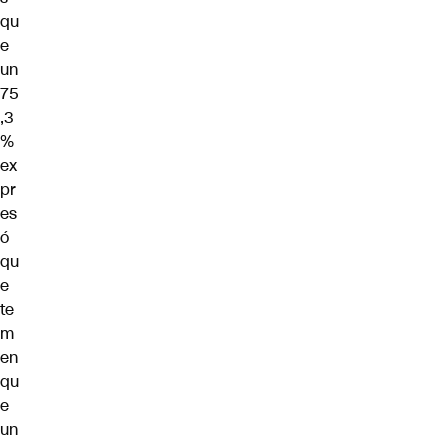
qu
e
un
75
,3
%
ex
pr
es
ó
qu
e
te
m
en
qu
e
un