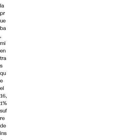
la
pr
ue
ba
,
mi
en
tra
s
qu
e
el
16,
1%
suf
re
de
ins