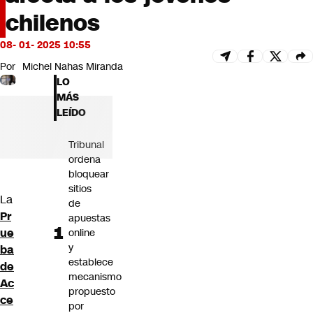
Futuro 360
chilenos
Opinión
08- 01- 2025 10:55
Por
Michel Nahas Miranda
LO
MÁS
LEÍDO
Tribunal
ordena
bloquear
sitios
La
de
Pr
apuestas
ue
online
y
ba
establece
de
mecanismo
Ac
propuesto
ce
por