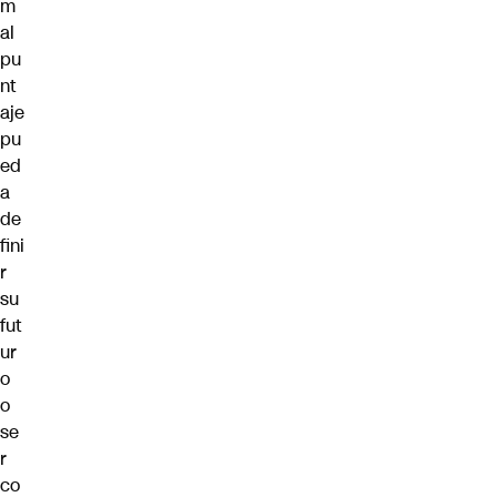
m
al
pu
nt
aje
pu
ed
a
de
fini
r
su
fut
ur
o
o
se
r
co