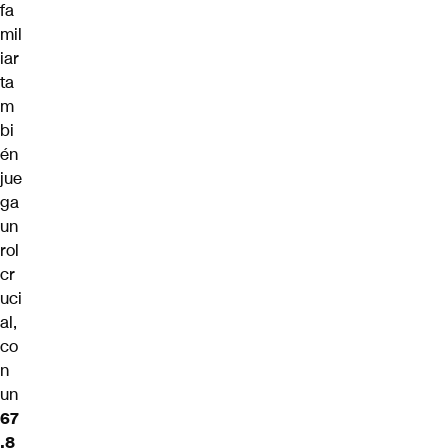
fa
mil
iar
ta
m
bi
én
jue
ga
un
rol
cr
uci
al,
co
n
un
67
,8