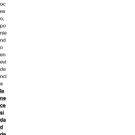
oc
es
o,
po
nie
nd
o
en
evi
de
nci
a
la
ne
ce
si
da
d
de