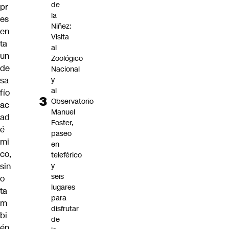
de
pr
la
es
Niñez:
en
Visita
ta
al
un
Zoológico
de
Nacional
y
sa
al
fío
Observatorio
ac
Manuel
ad
Foster,
é
paseo
mi
en
co,
teleférico
y
sin
seis
o
lugares
ta
para
m
disfrutar
bi
de
én