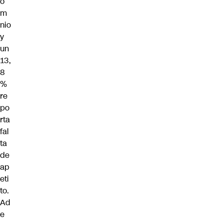
o
m
nio
y
un
13,
8
%
re
po
rta
fal
ta
de
ap
eti
to.
Ad
e