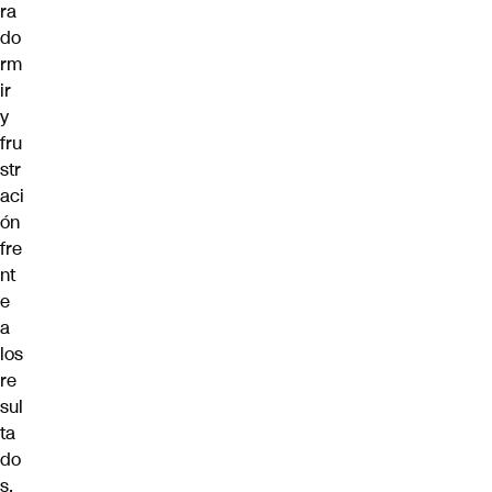
ra
do
rm
ir
y
fru
str
aci
ón
fre
nt
e
a
los
re
sul
ta
do
s.