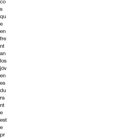
co
s
qu
e
en
fre
nt
an
los
jóv
en
es
du
ra
nt
e
est
e
pr