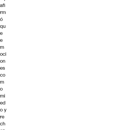
afi
rm
ó
qu
e
e
m
oci
on
es
co
m
o
mi
ed
o y
re
ch