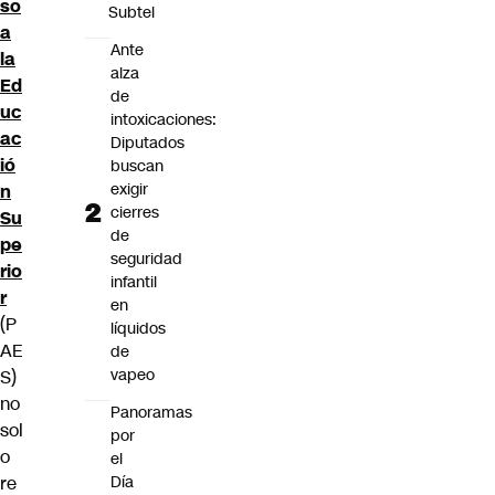
so
Subtel
a
Ante
la
alza
Ed
de
uc
intoxicaciones:
ac
Diputados
ió
buscan
exigir
n
cierres
Su
de
pe
seguridad
rio
infantil
r
en
(P
líquidos
AE
de
vapeo
S)
no
Panoramas
sol
por
o
el
Día
re