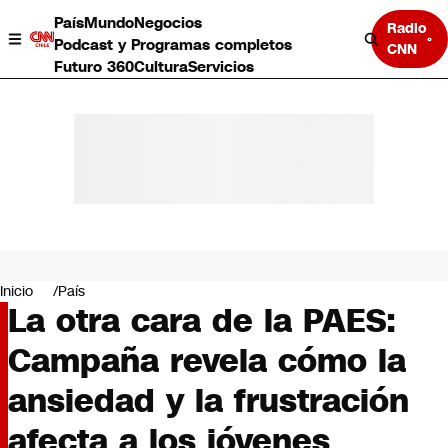
País
Mundo
Negocios
Radio
Podcast y Programas completos
CNN
Futuro 360
Cultura
Servicios
País
Mundo
Negocios
Inicio
País
La otra cara de la PAES:
Deportes
Programas completos
Campaña revela cómo la
Cultura
Servicios
ansiedad y la frustración
Bits
CNN Data
afecta a los jóvenes
CNN tiempo