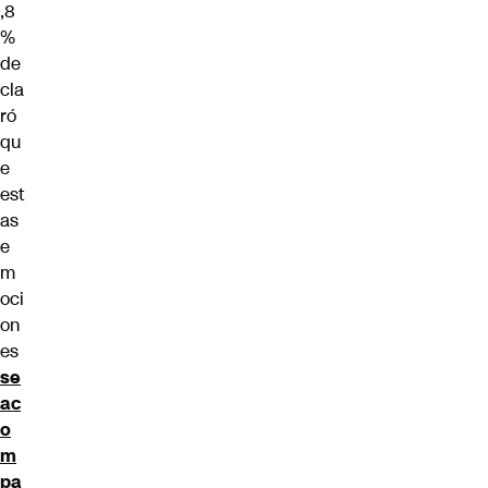
,8
%
de
cla
ró
qu
e
est
as
e
m
oci
on
es
se
ac
o
m
pa