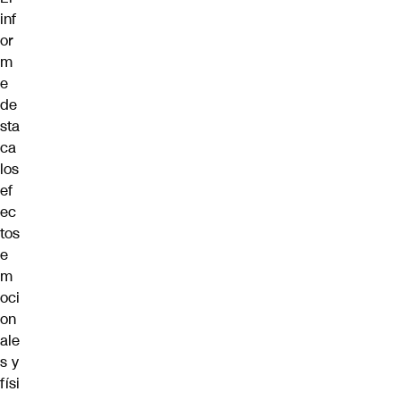
inf
or
m
e
de
sta
ca
los
ef
ec
tos
e
m
oci
on
ale
s y
físi