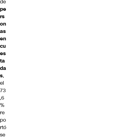
de
pe
rs
on
as
en
cu
es
ta
da
s
,
el
73
,6
%
re
po
rtó
se