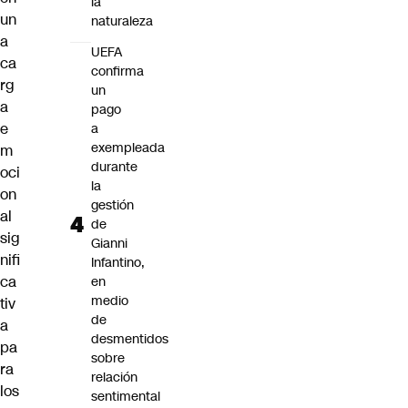
la
un
naturaleza
a
UEFA
ca
confirma
rg
un
a
pago
e
a
exempleada
m
durante
oci
la
on
gestión
al
de
sig
Gianni
nifi
Infantino,
ca
en
medio
tiv
de
a
desmentidos
pa
sobre
ra
relación
los
sentimental