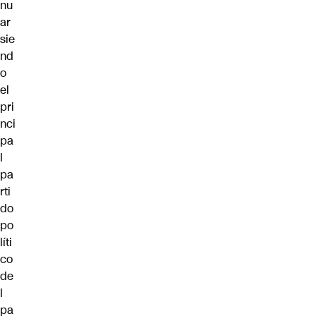
nu
ar
sie
nd
o
el
pri
nci
pa
l
pa
rti
do
po
líti
co
de
l
pa