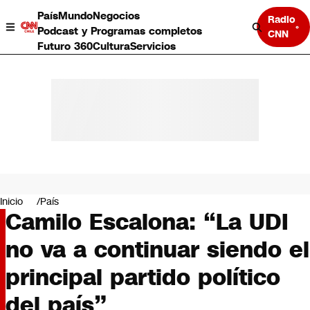
País
Mundo
Negocios
Radio
Podcast y Programas completos
CNN
Futuro 360
Cultura
Servicios
País
Mundo
Negocios
Inicio
País
Camilo Escalona: “La UDI
Deportes
Programas completos
no va a continuar siendo el
Cultura
Servicios
principal partido político
Bits
CNN Data
del país”
CNN tiempo