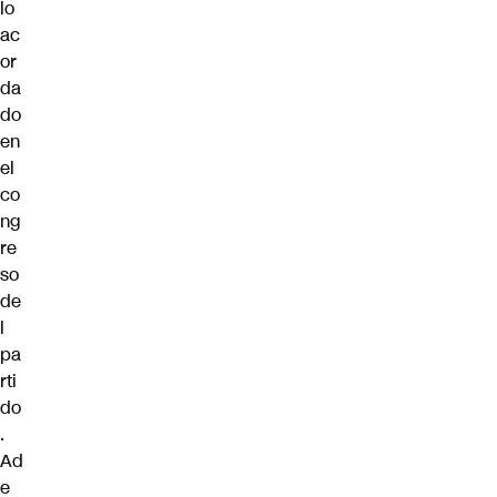
lo
ac
or
da
do
en
el
co
ng
re
so
de
l
pa
rti
do
.
Ad
e