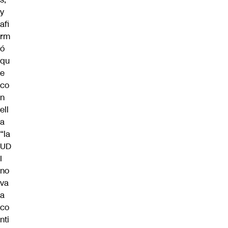
y
afi
rm
ó
qu
e
co
n
ell
a
“la
UD
I
no
va
a
co
nti