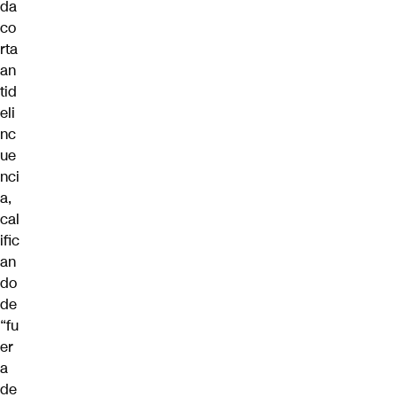
da
co
rta
an
tid
eli
nc
ue
nci
a,
cal
ific
an
do
de
“fu
er
a
de