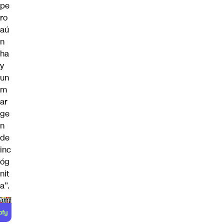
pe
ro
aú
n
ha
y
un
m
ar
ge
n
de
inc
óg
nit
a”.