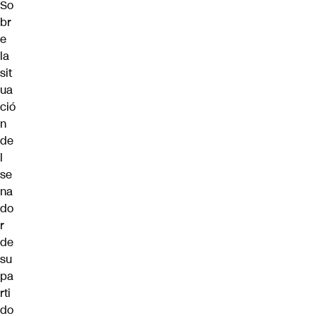
So
br
e
la
sit
ua
ció
n
de
l
se
na
do
r
de
su
pa
rti
do