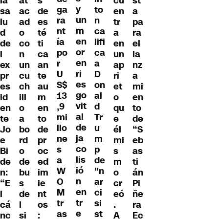
la
at
s
cu
st
y
ga
to
sa
ac
de
en
a
un
ra
n
lu
ad
es
tr
pa
m
nt
ca
d
o
té
a
ra
en
ía
lifi
de
co
ti
en
el
or
po
ca
l
n
ca
un
la
en
r
a
ex
un
an
ap
nz
ri
U
D
pr
cu
te
ri
a
es
S$
on
es
ch
au
et
mi
go
13
al
id
ill
m
o
en
vit
,9
d
en
o
en
qu
to
al
mi
Tr
te
a
to
e
de
de
llo
u
Jo
bo
de
él
“S
ja
ne
m
e
rd
pr
mi
eb
co
s
p
Bi
o
oc
s
as
lis
a
de
de
de
ed
m
ti
ió
W
"n
n:
bu
im
o
án
n
O
ar
“E
s
ie
cr
Pi
en
M
ci
l
de
nt
eó
ñe
tr
tr
si
cá
l
os
.
ra
e
as
st
nc
si
:
A
Ec