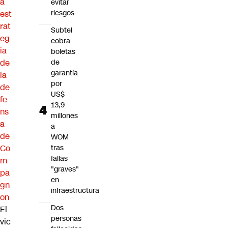
a
evitar
riesgos
est
rat
Subtel
eg
cobra
ia
boletas
de
de
garantía
la
por
de
US$
fe
13,9
ns
millones
a
a
de
WOM
Co
tras
fallas
m
"graves"
pa
en
gn
infraestructura
on
Dos
El
personas
vic