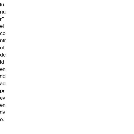
lu
ga
r”
el
co
ntr
ol
de
id
en
tid
ad
pr
ev
en
tiv
o.