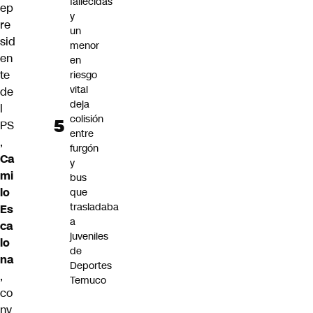
fallecidas
ep
y
re
un
sid
menor
en
en
te
riesgo
vital
de
deja
l
colisión
PS
entre
,
furgón
Ca
y
mi
bus
lo
que
trasladaba
Es
a
ca
juveniles
lo
de
na
Deportes
,
Temuco
co
nv