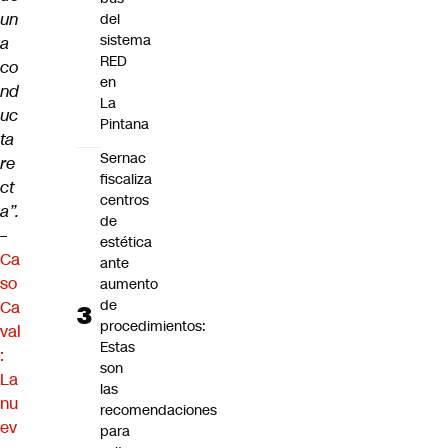
un
del
sistema
a
RED
co
en
nd
La
uc
Pintana
ta
Sernac
re
fiscaliza
ct
centros
a”.
de
–
estética
Ca
ante
so
aumento
de
Ca
procedimientos:
val
Estas
:
son
La
las
nu
recomendaciones
ev
para