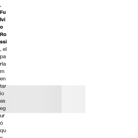
,
Fu
lvi
o
Ro
ssi
, el
pa
rla
m
en
tar
io
as
eg
ur
ó
qu
e