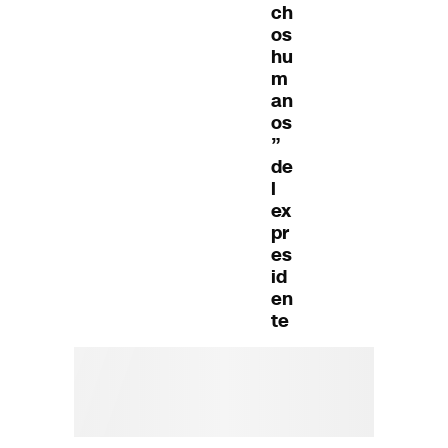
ch
os
hu
m
an
os
”
de
l
ex
pr
es
id
en
te