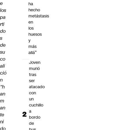
e
ha
los
hecho
metástasis
pa
en
rti
los
do
huesos
s
y
de
más
su
allá”
co
Joven
ali
murió
ció
tras
n
ser
“h
atacado
con
an
un
m
cuchillo
an
a
te
bordo
ni
de
do
bus