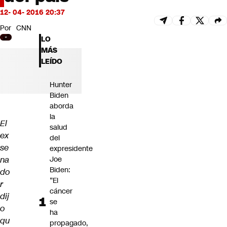
Futuro 360
12- 04- 2016 20:37
Opinión
Por
CNN
LO
MÁS
LEÍDO
Hunter
Biden
aborda
la
El
salud
ex
del
se
expresidente
na
Joe
Biden:
do
“El
r
cáncer
dij
se
o
ha
qu
propagado,