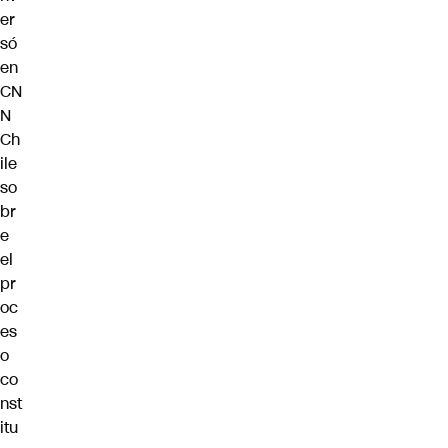
er
só
en
CN
N
Ch
ile
so
br
e
el
pr
oc
es
o
co
nst
itu