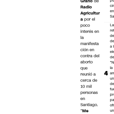
p
Grano
de
ci
Radio
e
Agricultur
Sa
a
por el
poco
L
re
interés en
de
la
de
manifesta
a 
ción en
el
contra del
de
aborto
"N
que
la
am
reunió a
un
cerca de
de
10 mil
fu
personas
pr
en
pa
Santiago.
of
“
Me
u