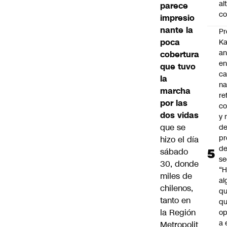
al
parece
co
impresio
nante la
Pr
poca
Ka
an
cobertura
e
que tuvo
c
la
na
marcha
re
por las
co
dos vidas
y
que se
de
pr
hizo el día
d
sábado
se
30, donde
“H
miles de
al
chilenos,
q
tanto en
qu
la Región
op
a 
Metropolit