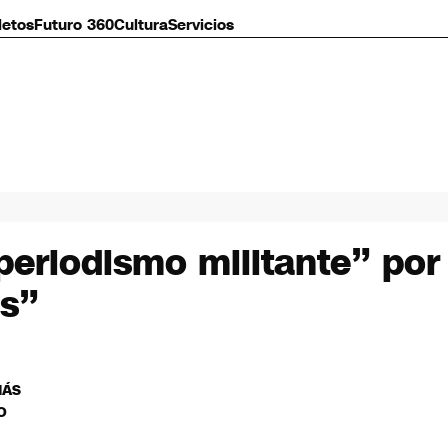
letos
Futuro 360
Cultura
Servicios
“periodismo militante” po
as”
MÁS
O