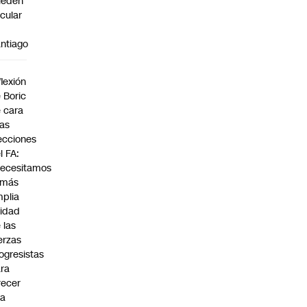
ueden
rcular
n
ntiago
a
flexión
 Boric
 cara
las
ecciones
l FA:
ecesitamos
 más
plia
idad
 las
erzas
ogresistas
ra
recer
na