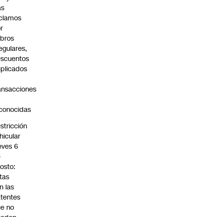
as
clamos
r
bros
regulares,
scuentos
plicados
ansacciones
o
conocidas
stricción
hicular
eves 6
e
osto:
tas
n las
tentes
e no