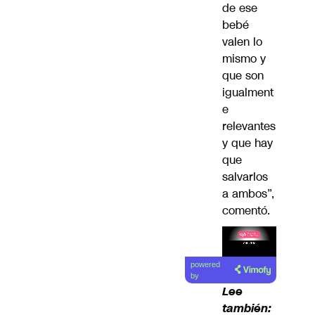
de ese
bebé
valen lo
mismo y
que son
igualment
e
relevantes
y que hay
que
salvarlos
a ambos”,
comentó.
Lea el
powered
artículo
by
Lee
también: