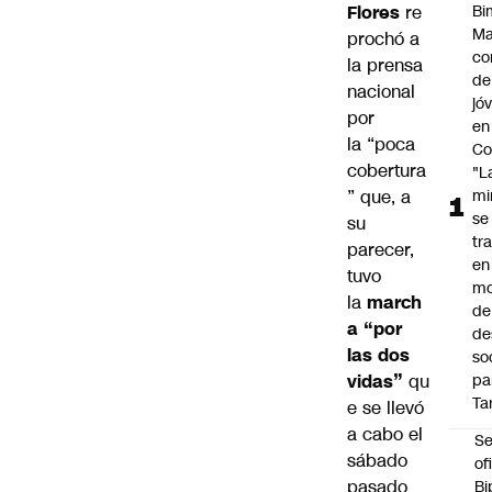
Flores
re
Bi
Ma
prochó a
co
la prensa
de
nacional
jó
por
en
la “poca
Co
cobertura
"L
” que, a
mi
se
su
tr
parecer,
en
tuvo
mo
la
march
de
a “por
de
las dos
so
vidas”
qu
pa
Ta
e se llevó
a cabo el
Se
sábado
of
pasado
Bi