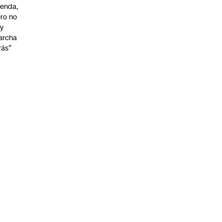
enda,
ro no
y
archa
rás”