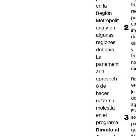
tr
en la
re
Región
po
Metropolit
co
ana y en
ir
algunas
de
regiones
du
del país.
y
tr
La
n
parlament
re
aria
aprovech
Re
ve
ó de
ju
hacer
d
notar su
ag
molestia
Es
en el
so
programa
pa
Directo al
qu