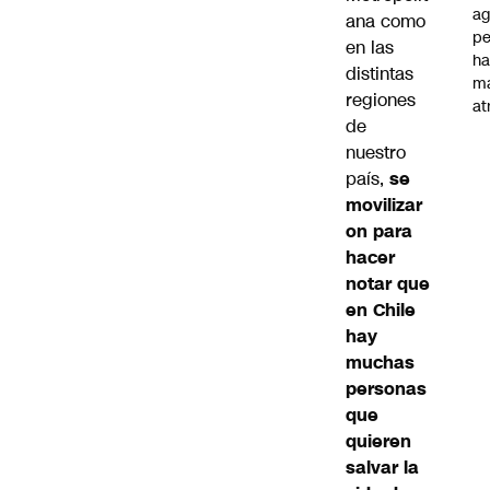
ag
ana como
pe
en las
ha
distintas
m
regiones
at
de
nuestro
país,
se
movilizar
on para
hacer
notar que
en Chile
hay
muchas
personas
que
quieren
salvar la