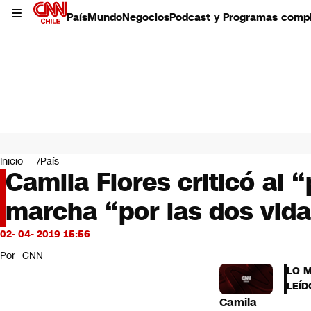
País
Mundo
Negocios
Podcast y Programas comp
País
Mundo
Inicio
País
Negocios
Camila Flores criticó al 
Deportes
marcha “por las dos vid
Programas completos
Cultura
Servicios
02- 04- 2019 15:56
Bits
Por
CNN
CNN Data
LO 
CNN tiempo
LEÍD
Futuro 360
Camila
Opinión