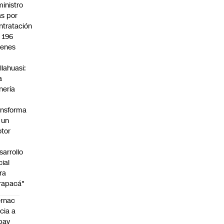
ministro
s por
ntratación
 196
venes
llahuasi:
a
nería
ansforma
 un
tor
sarrollo
cial
ra
rapacá"
rnac
icia a
pay