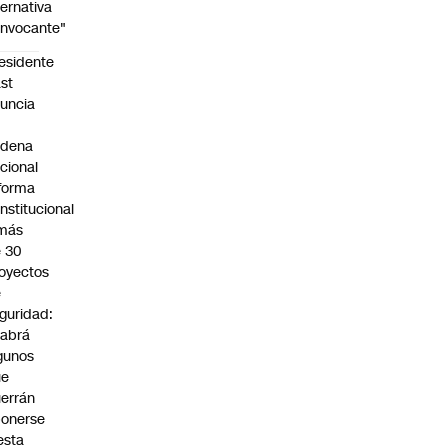
ternativa
nvocante"
esidente
st
uncia
n
adena
cional
forma
nstitucional
 más
 30
oyectos
e
guridad:
abrá
gunos
ue
errán
onerse
esta