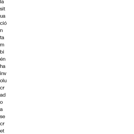
la
sit
ua
ció
n
ta
m
bi
én
ha
inv
olu
cr
ad
o
a
se
cr
et