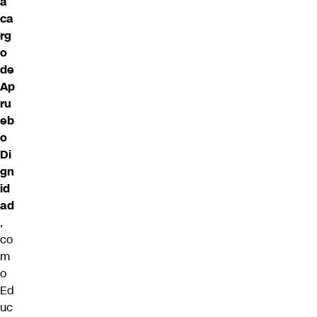
a
ca
rg
o
de
Ap
ru
eb
o
Di
gn
id
ad
,
co
m
o
Ed
uc