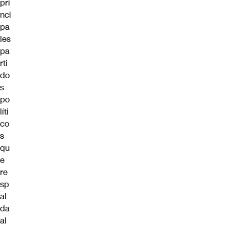
pri
nci
pa
les
pa
rti
do
s
po
líti
co
s
qu
e
re
sp
al
da
al