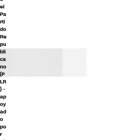
el
Pa
rti
do
Re
pu
bli
ca
no
(P
LR
) -
ap
oy
ad
o
po
r