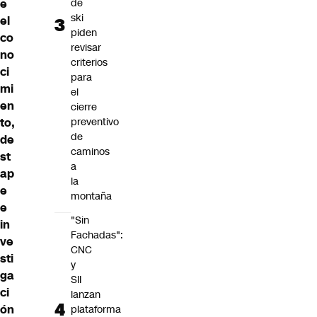
de
e
ski
el
piden
co
revisar
no
criterios
ci
para
mi
el
en
cierre
preventivo
to,
de
de
caminos
st
a
ap
la
e
montaña
e
"Sin
in
Fachadas":
ve
CNC
sti
y
ga
SII
ci
lanzan
ón
plataforma