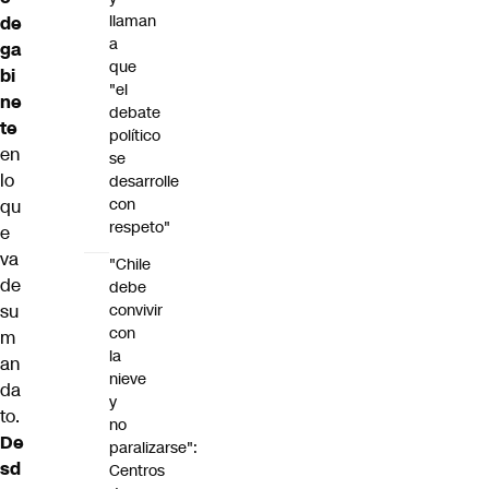
llaman
de
a
ga
que
bi
"el
ne
debate
te
político
en
se
lo
desarrolle
con
qu
respeto"
e
va
"Chile
de
debe
convivir
su
con
m
la
an
nieve
da
y
to.
no
De
paralizarse":
sd
Centros