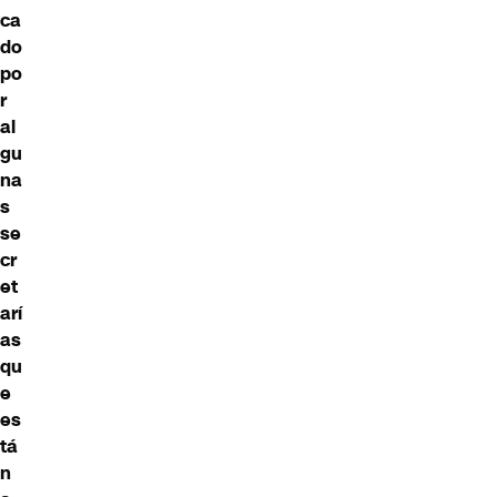
ca
do
po
r
al
gu
na
s
se
cr
et
arí
as
qu
e
es
tá
n