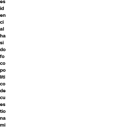
es
id
en
ci
al
ha
si
do
fo
co
po
líti
co
de
cu
es
tio
na
mi