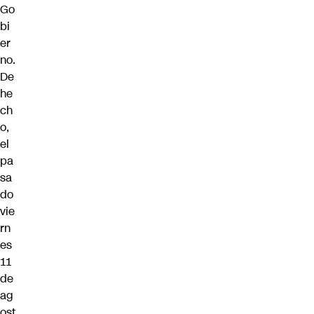
Go
bi
er
no.
De
he
ch
o,
el
pa
sa
do
vie
rn
es
11
de
ag
ost