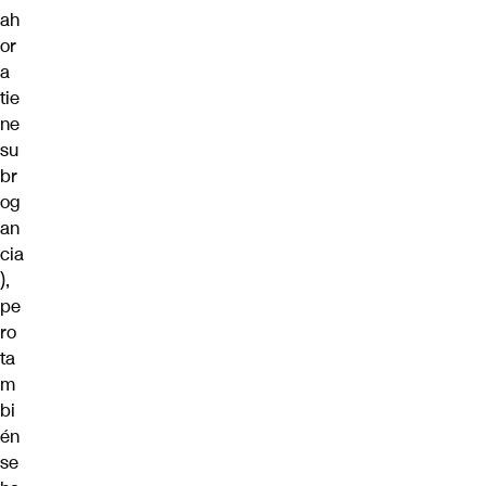
ah
or
a
tie
ne
su
br
og
an
cia
),
pe
ro
ta
m
bi
én
se