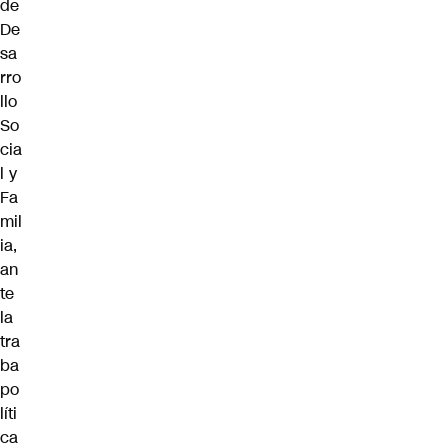
de
De
sa
rro
llo
So
cia
l y
Fa
mil
ia
,
an
te
la
tra
ba
po
líti
ca