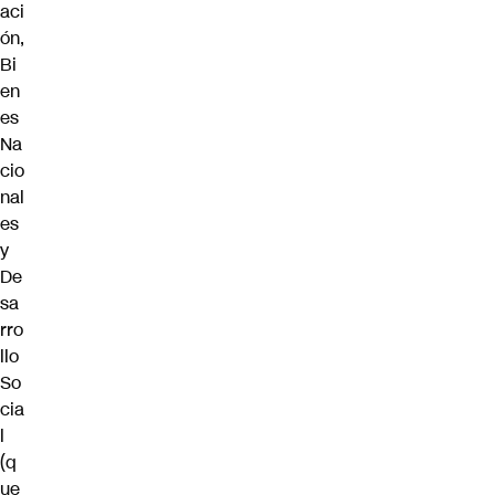
aci
ón,
Bi
en
es
Na
cio
nal
es
y
De
sa
rro
llo
So
cia
l
(q
ue