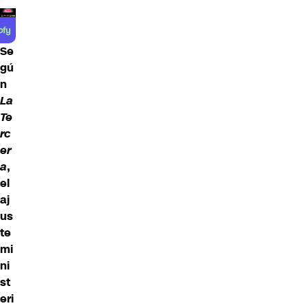
Se
gú
n
La
Te
rc
er
a
,
el
aj
us
te
mi
ni
st
eri