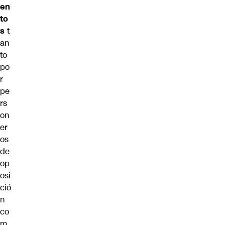
en
to
s
t
an
to
po
r
pe
rs
on
er
os
de
op
osi
ció
n
co
m