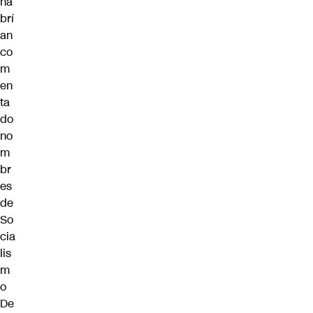
ha
brí
an
co
m
en
ta
do
no
m
br
es
de
So
cia
lis
m
o
De