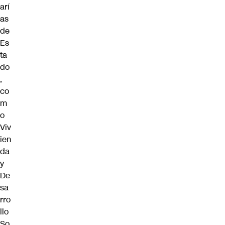
arí
as
de
Es
ta
do
,
co
m
o
Viv
ien
da
y
De
sa
rro
llo
So