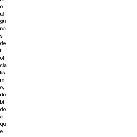
o
al
gu
no
s
de
l
ofi
cia
lis
m
o,
de
bi
do
a
qu
e