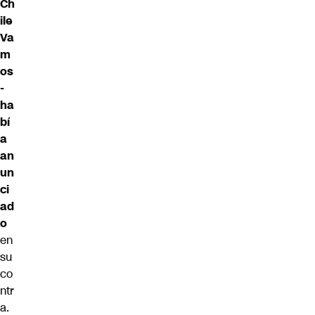
Ch
ile
Va
m
os
-
ha
bí
a
an
un
ci
ad
o
en
su
co
ntr
a.