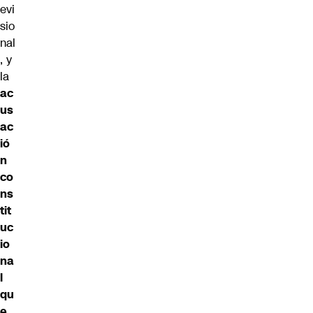
evi
sio
nal
, y
la
ac
us
ac
ió
n
co
ns
tit
uc
io
na
l
qu
e