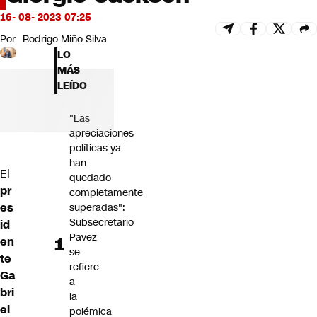
Futuro 360
16- 08- 2023 07:25
Opinión
Por
Rodrigo Miño Silva
LO
MÁS
LEÍDO
"Las
apreciaciones
políticas ya
han
El
quedado
pr
completamente
es
superadas":
Subsecretario
id
Pavez
en
se
te
refiere
Ga
a
bri
la
el
polémica