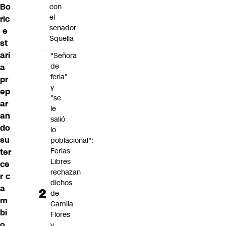
Bo
con
el
ric
senador
e
Squella
st
arí
"Señora
de
a
feria"
pr
y
ep
"se
ar
le
an
salió
do
lo
su
poblacional":
Ferias
ter
Libres
ce
rechazan
r
c
dichos
a
de
m
Camila
bi
Flores
o
y