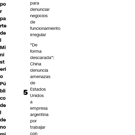
para
po
denunciar
r
negocios
pa
de
rte
funcionamiento
de
irregular
l
"De
Mi
forma
ni
descarada":
st
China
eri
denuncia
o
amenazas
de
Pú
Estados
bli
Unidos
co
a
de
empresa
l
argentina
de
por
no
trabajar
con
mi