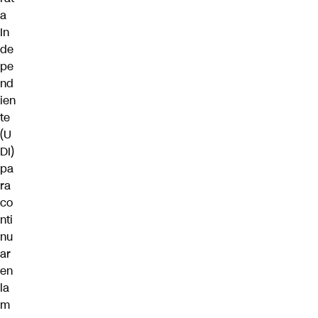
a
In
de
pe
nd
ien
te
(U
DI)
pa
ra
co
nti
nu
ar
en
la
m