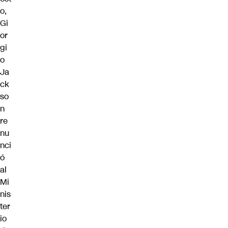
o,
Gi
or
gi
o
Ja
ck
so
n
re
nu
nci
ó
al
Mi
nis
ter
io