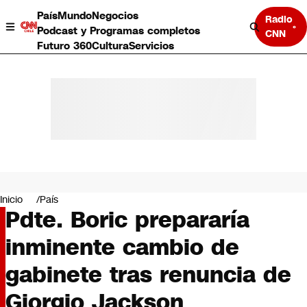
País
Mundo
Negocios
Radio
Podcast y Programas completos
CNN
Futuro 360
Cultura
Servicios
País
Mundo
Negocios
Inicio
País
Pdte. Boric prepararía
Deportes
Programas completos
inminente cambio de
Cultura
Servicios
gabinete tras renuncia de
Bits
CNN Data
Giorgio Jackson
CNN tiempo