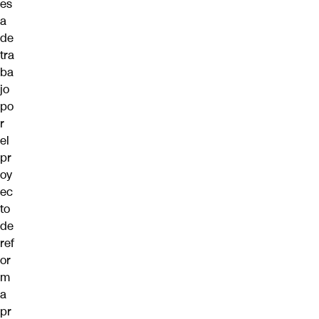
es
a
de
tra
ba
jo
po
r
el
pr
oy
ec
to
de
ref
or
m
a
pr