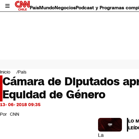
País
Mundo
Negocios
Podcast y Programas comp
País
Mundo
Inicio
País
Negocios
Cámara de Diputados apr
Deportes
Equidad de Género
Programas completos
Cultura
Servicios
13- 06- 2018 09:35
Bits
Por
CNN
CNN Data
LO 
CNN tiempo
LEÍD
Futuro 360
La
Opinión