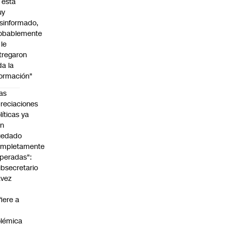
l está
uy
sinformado,
obablemente
 le
tregaron
da la
formación"
as
reciaciones
líticas ya
an
uedado
ompletamente
peradas":
bsecretario
avez
fiere a
lémica