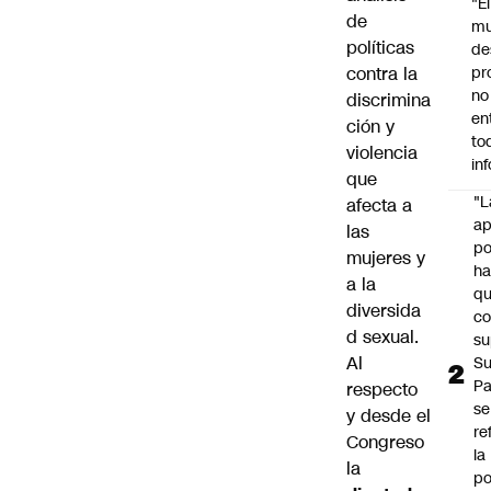
"É
de
m
políticas
de
contra la
pr
no
discrimina
en
ción y
to
violencia
in
que
"L
afecta a
ap
las
po
mujeres y
h
a la
q
diversida
c
d sexual.
su
Al
Su
P
respecto
se
y desde el
re
Congreso
la
la
po