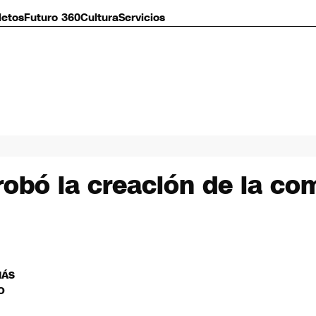
letos
Futuro 360
Cultura
Servicios
obó la creación de la com
MÁS
O