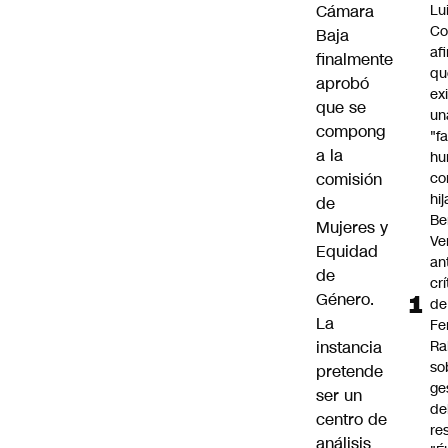
Cámara
Lu
Co
Baja
af
finalmente
qu
aprobó
ex
que se
un
compong
"f
a la
hu
comisión
co
hi
de
Be
Mujeres y
Ve
Equidad
an
de
cr
Género
.
de
La
Fe
instancia
Ra
so
pretende
ge
ser un
de
centro de
re
análisis