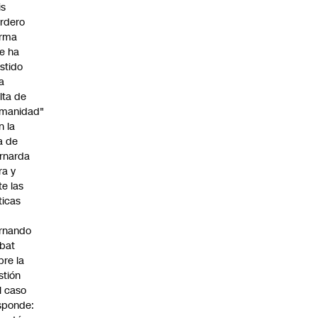
is
rdero
irma
e ha
istido
a
alta de
manidad"
n la
ja de
rnarda
ra y
te las
íticas
rnando
bat
bre la
stión
l caso
sponde: