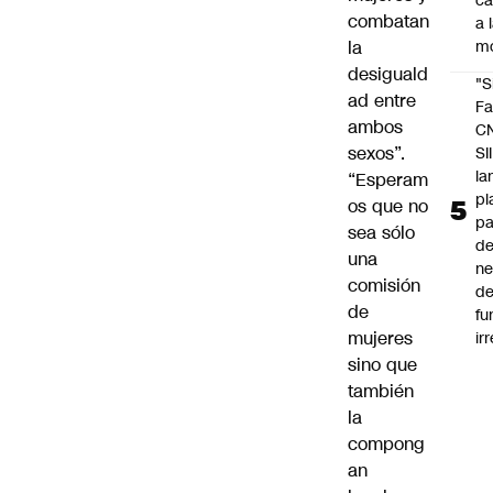
c
combatan
a 
la
m
desiguald
"S
ad entre
Fa
ambos
C
sexos”.
SII
la
“Esperam
pl
os que no
pa
sea sólo
de
una
ne
comisión
d
de
fu
mujeres
ir
sino que
también
la
compong
an