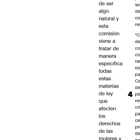
de ser
se
algo
de
c
natural y
re
esta
comisión
"C
viene a
d
tratar de
co
co
manera
ni
específica
n
todas
pa
estas
Ce
materias
de
de ley
pi
que
re
cr
afecten
pa
los
ci
derechos
pr
de las
d
mujeres y