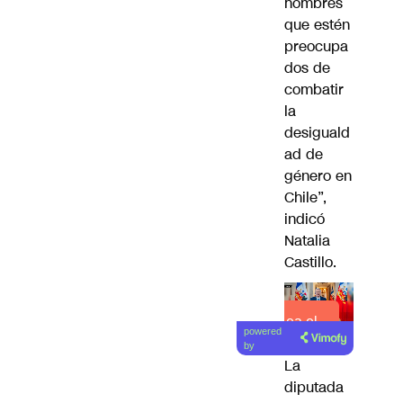
hombres
que estén
preocupa
dos de
combatir
la
desiguald
ad de
género en
Chile”,
indicó
Natalia
Castillo.
Lea el
powered
artículo
by
La
diputada