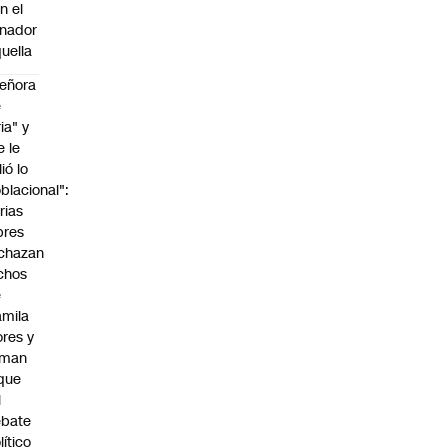
n el
nador
uella
eñora
e
ria" y
e le
lió lo
blacional":
rias
bres
chazan
chos
e
mila
ores y
aman
que
l
ebate
lítico