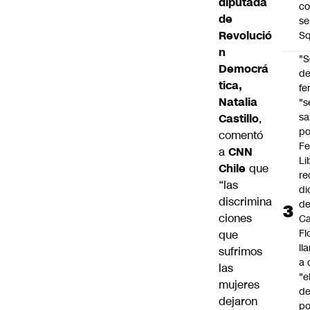
diputada
co
de
se
Revolució
Sq
n
"S
Democrá
d
tica,
fe
Natalia
"s
sa
Castillo
,
po
comentó
Fe
a
CNN
Li
Chile
que
re
“las
di
discrimina
d
ciones
Ca
Fl
que
ll
sufrimos
a 
las
"e
mujeres
d
dejaron
po