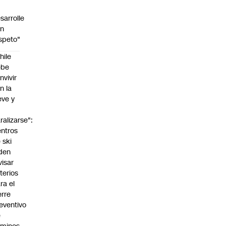
sarrolle
on
speto"
hile
ebe
nvivir
n la
eve y
o
ralizarse":
ntros
 ski
den
visar
iterios
ra el
erre
eventivo
e