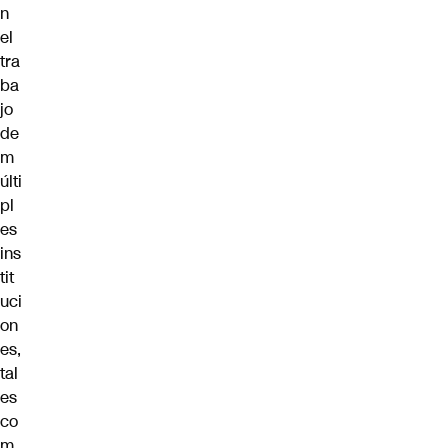
n
el
tra
ba
jo
de
m
últi
pl
es
ins
tit
uci
on
es,
tal
es
co
m