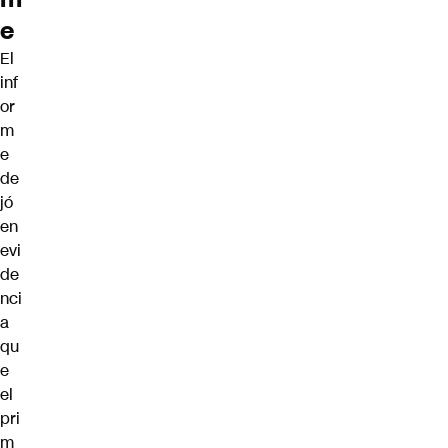
e
El
inf
or
m
e
de
jó
en
evi
de
nci
a
qu
e
el
pri
m