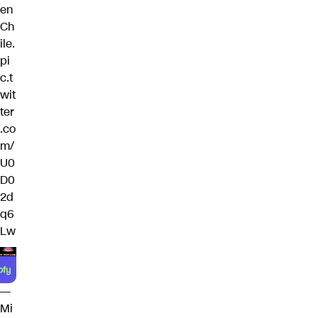
en
Ch
ile.
pi
c.t
wit
ter
.co
m/
U0
D0
2d
q6
Lw
—
Mi