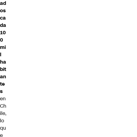
ad
os
ca
da
10
0
mi
l
ha
bit
an
te
s
en
Ch
ile,
lo
qu
e