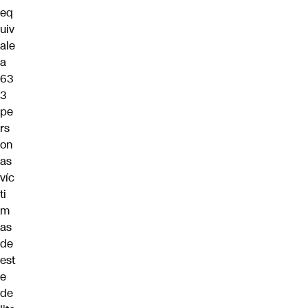
eq
uiv
ale
a
63
3
pe
rs
on
as
víc
ti
m
as
de
est
e
de