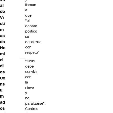
llaman
al
a
de
que
Ví
"el
cti
debate
m
político
as
se
de
desarrolle
con
Ho
respeto"
mi
ci
"Chile
di
debe
convivir
os
con
Co
la
ns
nieve
u
y
m
no
ad
paralizarse":
os
Centros