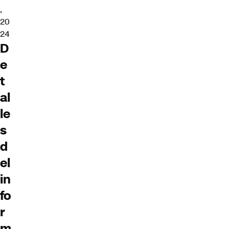
,
20
24
D
e
t
al
le
s
d
el
in
fo
r
m