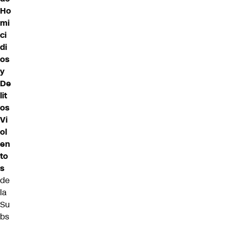
Ho
mi
ci
di
os
y
De
lit
os
Vi
ol
en
to
s
de
la
Su
bs