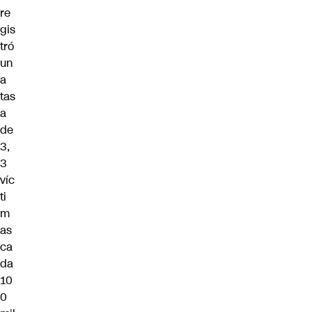
re
gis
tró
un
a
tas
a
de
3,
3
víc
ti
m
as
ca
da
10
0