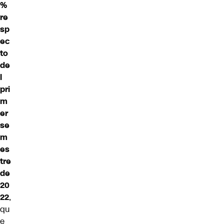
%
re
sp
ec
to
de
l
pri
m
er
se
m
es
tre
de
20
22
,
qu
e