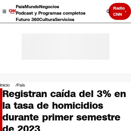
País
Mundo
Negocios
Radio
Podcast y Programas completos
CNN
Futuro 360
Cultura
Servicios
País
Mundo
Negocios
Inicio
País
Registran caída del 3% en
Deportes
Programas completos
la tasa de homicidios
Cultura
Servicios
durante primer semestre
Bits
CNN Data
de 2023
CNN tiempo