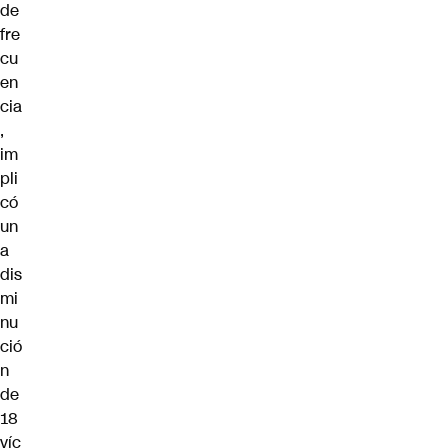
de
fre
cu
en
cia
,
im
pli
có
un
a
dis
mi
nu
ció
n
de
18
víc