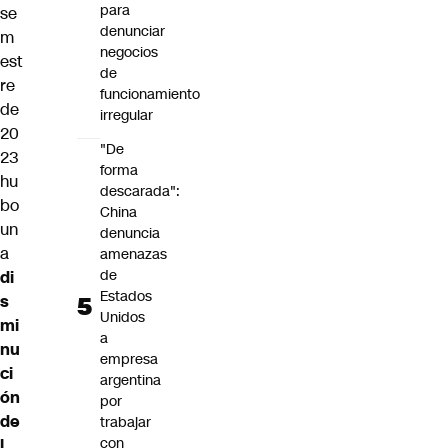
para
se
denunciar
m
negocios
est
de
re
funcionamiento
de
irregular
20
"De
23
forma
hu
descarada":
bo
China
un
denuncia
a
amenazas
de
di
Estados
s
Unidos
mi
a
nu
empresa
ci
argentina
ón
por
de
trabajar
con
l