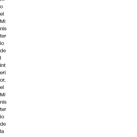
o
el
Mi
nis
ter
io
de
l
Int
eri
or,
el
Mi
nis
ter
io
de
la