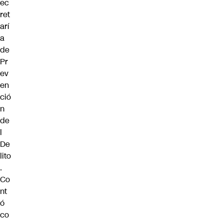
ec
ret
arí
a
de
Pr
ev
en
ció
n
de
l
De
lito
.
Co
nt
ó
co