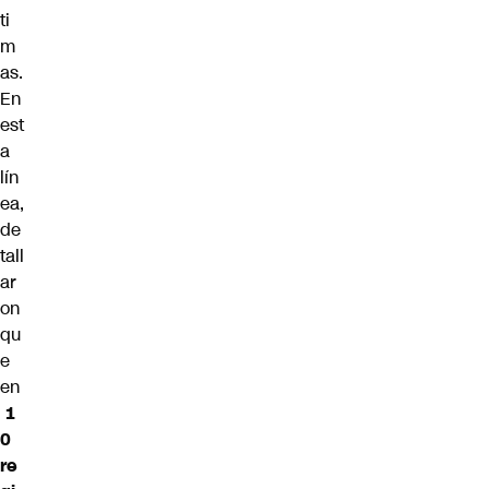
ti
m
as.
En
est
a
lín
ea,
de
tall
ar
on
qu
e
en
1
0
re