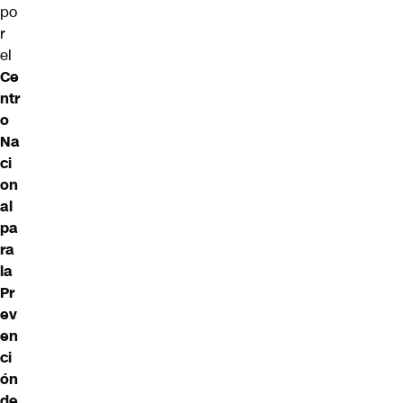
po
r
el
Ce
ntr
o
Na
ci
on
al
pa
ra
la
Pr
ev
en
ci
ón
de