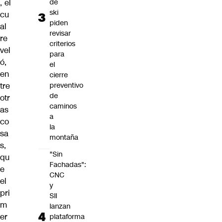
de
, el
ski
cu
piden
al
revisar
re
criterios
vel
para
ó,
el
en
cierre
preventivo
tre
de
otr
caminos
as
a
co
la
sa
montaña
s,
"Sin
qu
Fachadas":
e
CNC
el
y
pri
SII
m
lanzan
er
plataforma