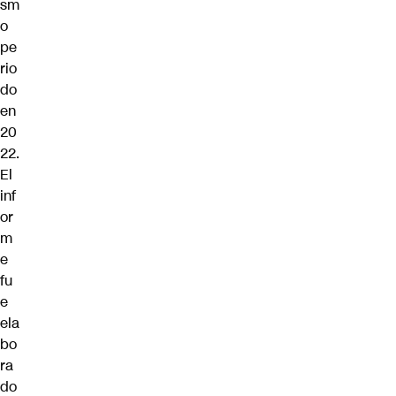
sm
o
pe
rio
do
en
20
22.
El
inf
or
m
e
fu
e
ela
bo
ra
do