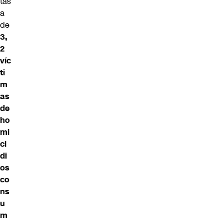
tas
a
de
3,
2
víc
ti
m
as
de
ho
mi
ci
di
os
co
ns
u
m