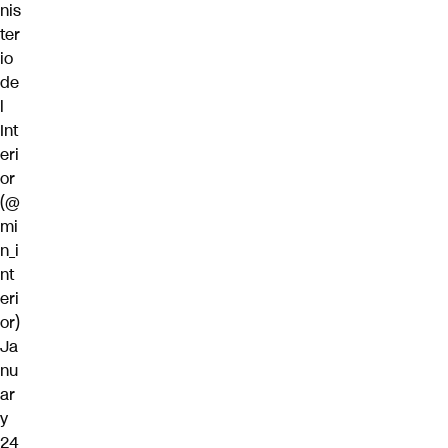
nis
ter
io
de
l
Int
eri
or
(@
mi
n_i
nt
eri
or)
Ja
nu
ar
y
24