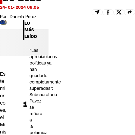
Futuro 360
24- 01- 2024 09:05
Opinión
Por
Daniela Pérez
LO
MÁS
LEÍDO
"Las
apreciaciones
políticas ya
han
Es
quedado
te
completamente
mi
superadas":
Subsecretario
ér
Pavez
col
se
es,
refiere
el
a
Mi
la
nis
polémica