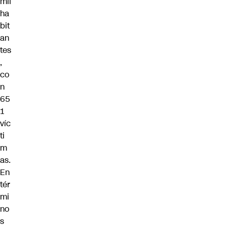
mil
ha
bit
an
tes
,
co
n
65
1
víc
ti
m
as.
En
tér
mi
no
s