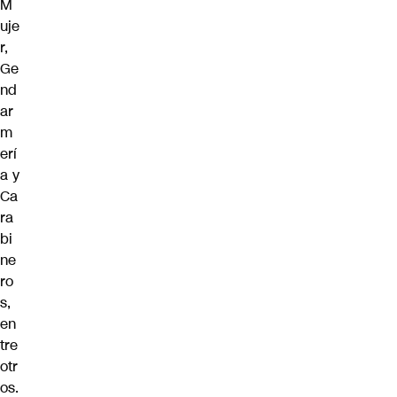
M
uje
r,
Ge
nd
ar
m
erí
a y
Ca
ra
bi
ne
ro
s
,
en
tre
otr
os.