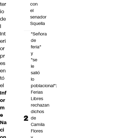
ter
con
el
io
senador
de
Squella
l
Int
"Señora
de
eri
feria"
or
y
pr
"se
es
le
en
salió
tó
lo
el
poblacional":
Ferias
Inf
Libres
or
rechazan
m
dichos
e
de
Na
Camila
ci
Flores
on
y