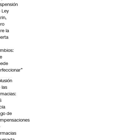
spensión
 Ley
rin,
ro
re la
erta
mbios:
e
uede
rfeccionar”
lusión
 las
rmacias:
S
icia
go de
ompensaciones
e
rmacias
humada