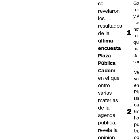
se
Go
ro
revelaron
y A
los
La
resultados
no
de la
te
última
qu
encuesta
ma
Plaza
la
se
Pública
Cadem
,
Ve
en el que
ve
entre
e
Pl
varias
B
materias
ca
de la
6
agenda
ho
pública,
pu
revela la
tr
opinión
ob