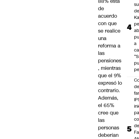
88% está
su
de
de
acuerdo
Ka
con que
pe
se realice
ab
pu
una
a
reforma a
ca
las
“S
pensiones
p
, mientras
pe
que el 9%
Co
expresó lo
de
contrario.
fa
Además,
IP
el 65%
in
cree que
pa
c
las
d
personas
Fa
deberían
A