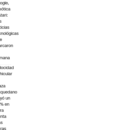
ogle,
bótica
tari:
s
ticias
cnológicas
e
rcaron
mana
locidad
hicular
n
aza
aquedano
yó un
7% en
ra
nta
as
ras