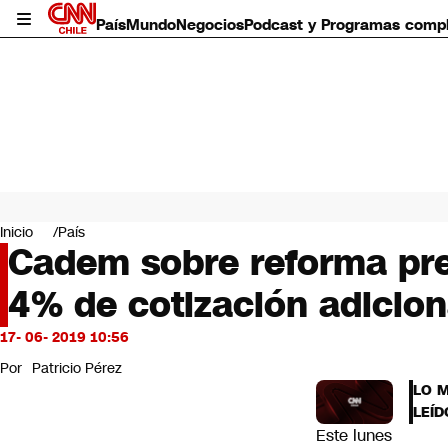
País
Mundo
Negocios
Podcast y Programas comp
País
Mundo
Inicio
País
Negocios
Cadem sobre reforma prev
Deportes
4% de cotización adicion
Programas completos
Cultura
Servicios
17- 06- 2019 10:56
Bits
Por
Patricio Pérez
CNN Data
LO 
CNN tiempo
LEÍD
Futuro 360
Este lunes
Opinión