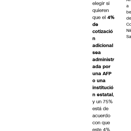
elegir si
a
quieren
be
que el
4%
d
de
Co
Ni
cotizació
S
n
adicional
sea
administr
ada por
una AFP
o una
institució
n estatal
,
y un 75%
está de
acuerdo
con que
este 4%