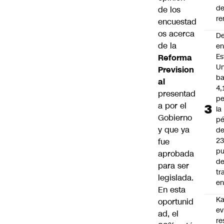
d
de los
re
encuestad
os acerca
D
de la
e
Es
Reforma
Un
Prevision
ba
al
4,
presentad
pe
a por el
la
Gobierno
pé
y que ya
d
2
fue
pu
aprobada
d
para ser
tr
legislada.
en
En esta
Ka
oportunid
ev
ad, el
re