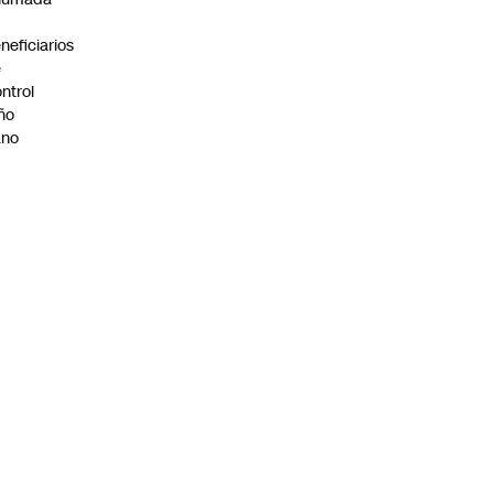
neficiarios
e
ntrol
ño
ano