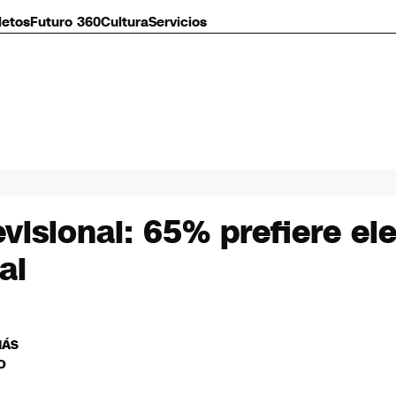
letos
Futuro 360
Cultura
Servicios
isional: 65% prefiere ele
al
MÁS
O