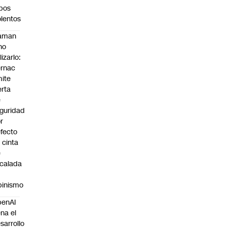
bos
olentos
laman
no
lizarlo:
rnac
ite
erta
e
guridad
r
fecto
 cinta
e
calada
pinismo
penAI
ena el
sarrollo