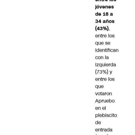
jóvenes
de 18 a
34 años
(43%)
,
entre los
que se
identifican
con la
izquierda
(73%) y
entre los
que
votaron
Apruebo
en el
plebiscito
de
entrada