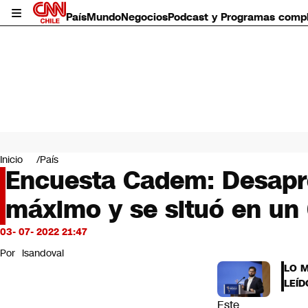
País
Mundo
Negocios
Podcast y Programas comp
País
Mundo
Inicio
País
Negocios
Encuesta Cadem: Desapro
Deportes
máximo y se situó en un
Programas completos
Cultura
Servicios
03- 07- 2022 21:47
Bits
Por
lsandoval
CNN Data
LO 
CNN tiempo
LEÍD
Futuro 360
Este
Opinión