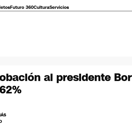
letos
Futuro 360
Cultura
Servicios
bación al presidente Bor
 62%
MÁS
O