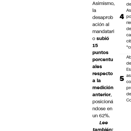
Asimismo,
de
la
As
po
desaprob
ri
ación al
d
mandatari
ca
o
subió
ci
15
"c
puntos
Ab
porcentu
de
ales
Es
respecto
a
a la
c
medición
pr
d
anterior
,
Co
posicioná
ndose en
un 62%.
Lee
también: