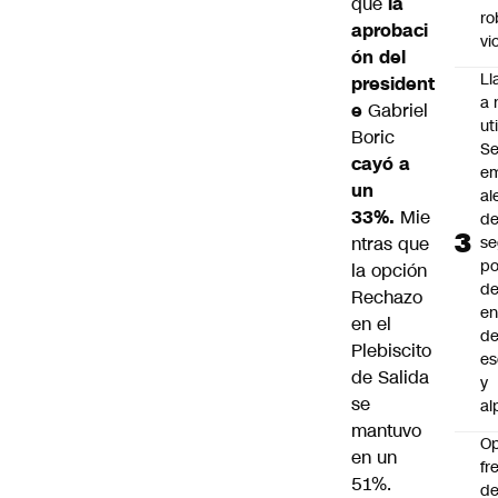
que
la
ro
aprobaci
vi
ón del
L
president
a 
e
Gabriel
uti
Boric
Se
cayó a
em
un
al
33%.
Mie
d
ntras que
se
po
la opción
de
Rechazo
en
en el
d
Plebiscito
es
de Salida
y
se
al
mantuvo
O
en un
fr
51%.
de