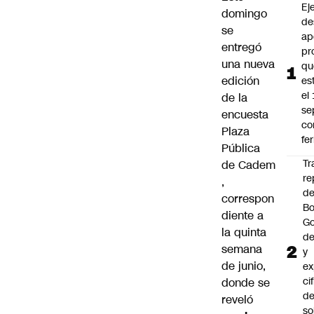
Ej
domingo
de
se
ap
entregó
pr
una nueva
qu
edición
es
el
de la
se
encuesta
c
Plaza
fe
Pública
Tr
de
Cadem
re
,
d
correspon
Bo
diente a
Go
la quinta
de
semana
y
de junio,
ex
ci
donde se
de
reveló
so