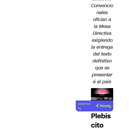
Convencio
nales
ofician a
la Mesa
Directiva
exigiendo
la entrega
del texto
definitivo
que se
presentar
á al país
Lea el
powered
artículo
by
Plebis
cito