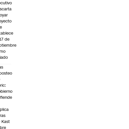
ecutivo
scarta
oyar
oyecto
e
tablece
 17 de
ptiembre
omo
riado
as
posteo
e
ric:
bierno
fiende
plica
fras
 Kast
bre