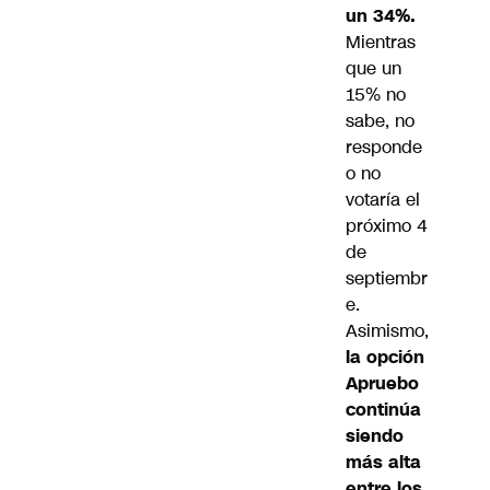
un 34%.
Mientras
que un
15% no
sabe, no
responde
o no
votaría el
próximo 4
de
septiembr
e.
Asimismo,
la opción
Apruebo
continúa
siendo
más alta
entre los