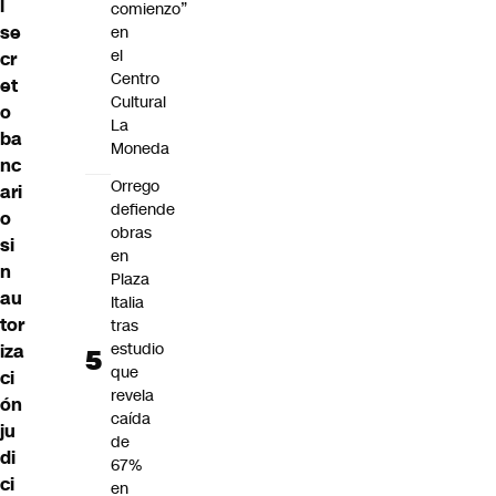
l
comienzo”
se
en
el
cr
Centro
et
Cultural
o
La
ba
Moneda
nc
Orrego
ari
defiende
o
obras
si
en
n
Plaza
au
Italia
tor
tras
estudio
iza
que
ci
revela
ón
caída
ju
de
di
67%
ci
en