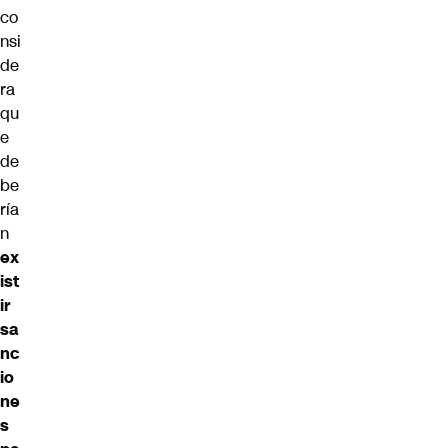
co
nsi
de
ra
qu
e
de
be
ría
n
ex
ist
ir
sa
nc
io
ne
s