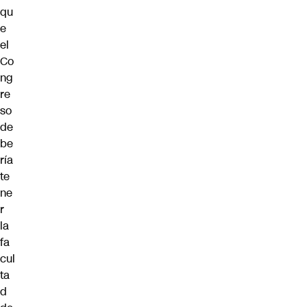
qu
e
el
Co
ng
re
so
de
be
ría
te
ne
r
la
fa
cul
ta
d