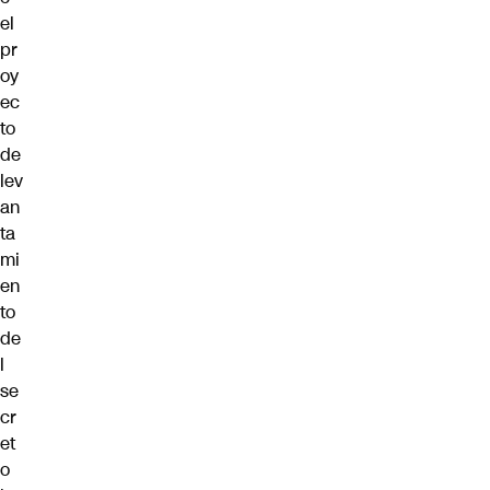
el
pr
oy
ec
to
de
lev
an
ta
mi
en
to
de
l
se
cr
et
o