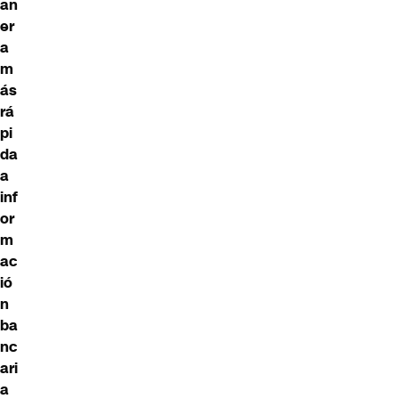
an
er
a
m
ás
rá
pi
da
a
inf
or
m
ac
ió
n
ba
nc
ari
a