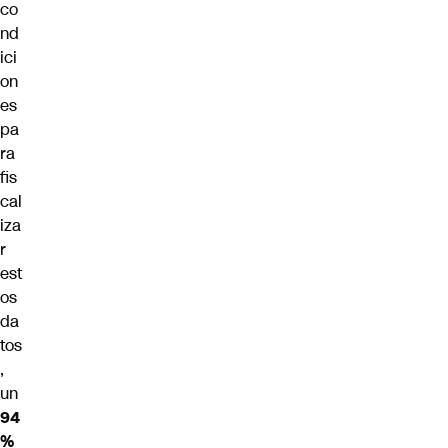
co
nd
ici
on
es
pa
ra
fis
cal
iza
r
est
os
da
tos
,
un
94
%