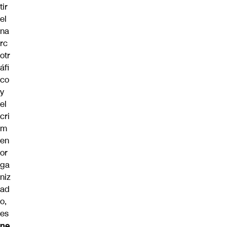
tir
el
na
rc
otr
áfi
co
y
el
cri
m
en
or
ga
niz
ad
o,
es
ne