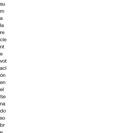
su
m
a
la
re
cie
nt
e
vot
aci
ón
en
el
Se
na
do
so
br
e