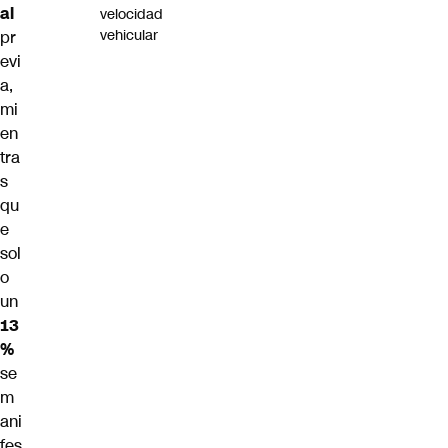
al
velocidad
vehicular
pr
evi
a,
mi
en
tra
s
qu
e
sol
o
un
13
%
se
m
ani
fes