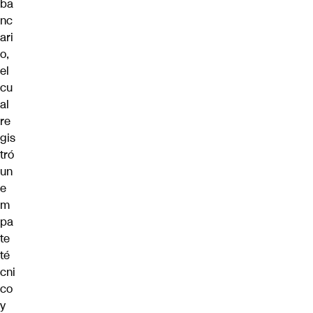
ba
nc
ari
o,
el
cu
al
re
gis
tró
un
e
m
pa
te
té
cni
co
y