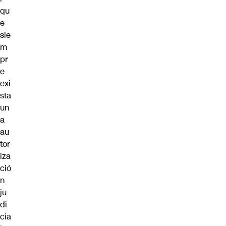
qu
e
sie
m
pr
e
exi
sta
un
a
au
tor
iza
ció
n
ju
di
cia