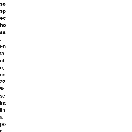
so
sp
ec
ho
sa
.
En
ta
nt
o,
un
22
%
se
inc
lin
a
po
r