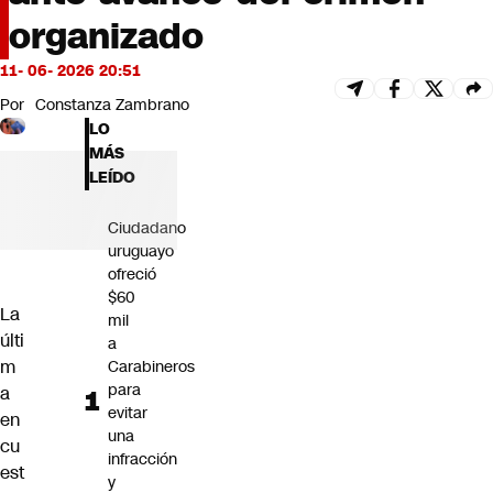
Futuro 360
organizado
Opinión
11- 06- 2026 20:51
Por
Constanza Zambrano
LO
MÁS
LEÍDO
Ciudadano
uruguayo
ofreció
$60
La
mil
últi
a
m
Carabineros
para
a
evitar
en
una
cu
infracción
est
y