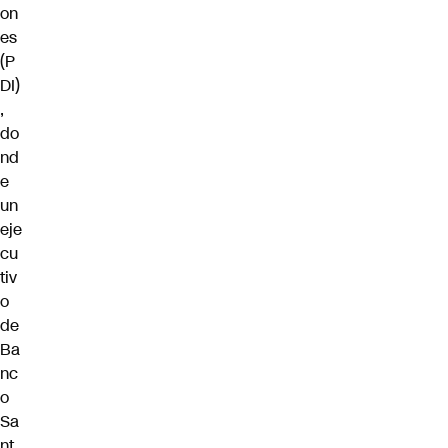
on
es
(P
DI)
,
do
nd
e
un
eje
cu
tiv
o
de
Ba
nc
o
Sa
nt