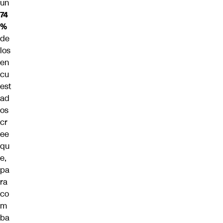
un
74
%
de
los
en
cu
est
ad
os
cr
ee
qu
e,
pa
ra
co
m
ba