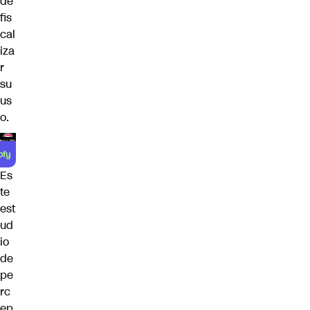
de
fis
cal
iza
r
su
us
o.
Es
te
est
ud
io
de
pe
rc
ep