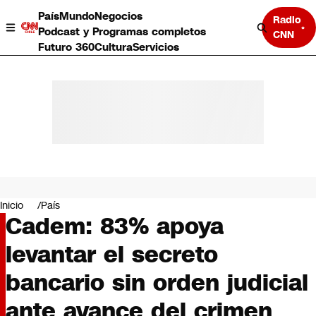
País
Mundo
Negocios
Radio
Podcast y Programas completos
CNN
Futuro 360
Cultura
Servicios
País
Mundo
Negocios
Inicio
País
Cadem: 83% apoya
Deportes
Programas completos
levantar el secreto
Cultura
Servicios
bancario sin orden judicial
Bits
CNN Data
ante avance del crimen
CNN tiempo