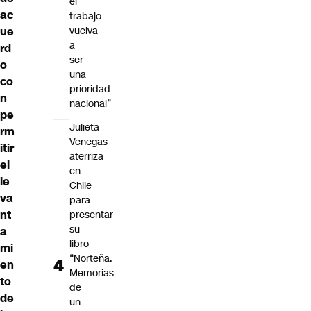
el
ac
trabajo
vuelva
ue
a
rd
ser
o
una
co
prioridad
n
nacional”
pe
Julieta
rm
Venegas
itir
aterriza
el
en
le
Chile
va
para
nt
presentar
su
a
libro
mi
“Norteña.
en
Memorias
to
de
de
un