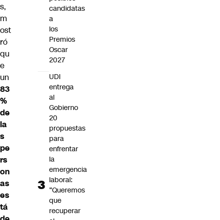
s,
candidatas
m
a
los
ost
Premios
ró
Oscar
qu
2027
e
UDI
un
entrega
83
al
%
Gobierno
de
20
la
propuestas
s
para
pe
enfrentar
la
rs
emergencia
on
laboral:
as
“Queremos
es
que
tá
recuperar
de