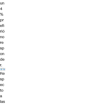
un
4
%
pr
efi
rió
no
re
sp
on
de
r.
Re
sp
ec
to
a
las