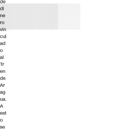
de
di
ne
ro
vin
cul
ad
o
al
Tr
en
de
Ar
ag
ua.
A
est
o
se