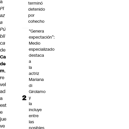
a
terminó
Pl
detenido
az
por
cohecho
a
Pú
“Genera
bli
expectación”:
ca
Medio
especializado
de
destaca
Ca
a
de
la
m
,
actriz
re
Mariana
vel
di
ad
Girolamo
y
a
la
est
incluye
e
entre
jue
las
ve
posibles