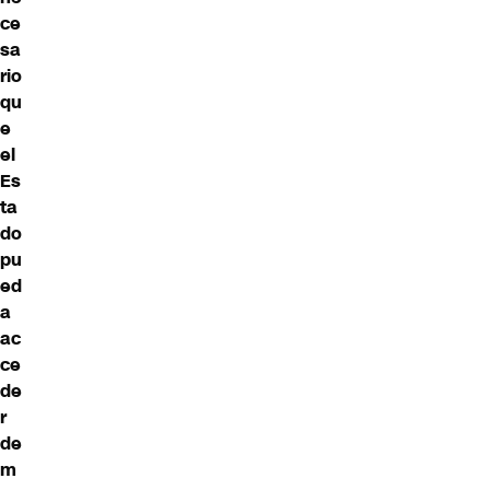
ce
sa
rio
qu
e
el
Es
ta
do
pu
ed
a
ac
ce
de
r
de
m