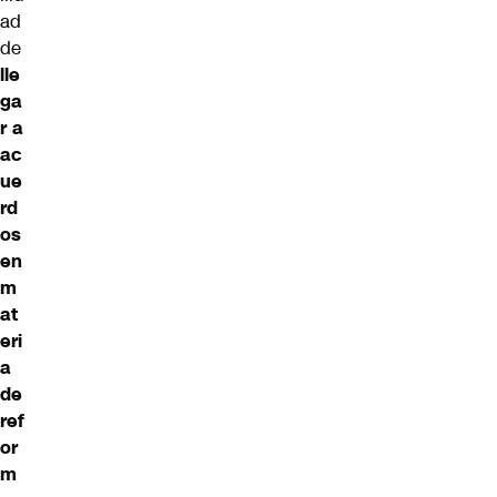
ad
de
lle
ga
r a
ac
ue
rd
os
en
m
at
eri
a
de
ref
or
m