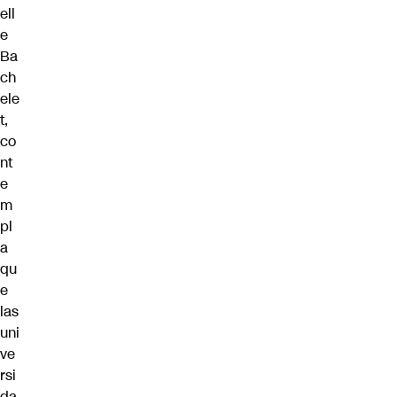
ell
e
Ba
ch
ele
t
,
co
nt
e
m
pl
a
qu
e
las
uni
ve
rsi
da