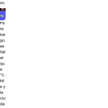
vo.
Pa
ra
lue
go
se
ñal
ar
qu
e
“C
hil
e y
la
ciu
da