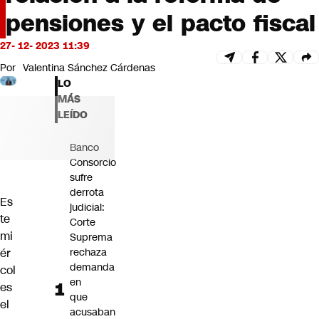
Futuro 360
pensiones y el pacto fiscal
Opinión
27- 12- 2023 11:39
Por
Valentina Sánchez Cárdenas
LO
MÁS
LEÍDO
Banco
Consorcio
sufre
derrota
Es
judicial:
te
Corte
mi
Suprema
ér
rechaza
demanda
col
en
es
que
el
acusaban