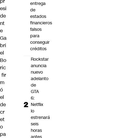
pr
entrega
esi
de
de
estados
nt
financieros
falsos
e
para
Ga
conseguir
bri
créditos
el
Rockstar
Bo
anuncia
ric
nuevo
fir
adelanto
m
de
ó
GTA
el
6:
de
Netflix
lo
cr
estrenará
et
seis
o
horas
pa
antes