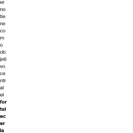
er
no
tie
ne
co
m
o
ob
jeti
vo
ce
ntr
al
el
for
tal
ec
er
la