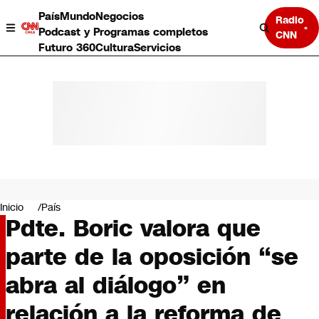
País
Mundo
Negocios
Radio
Podcast y Programas completos
CNN
Futuro 360
Cultura
Servicios
País
Mundo
Negocios
Inicio
País
Pdte. Boric valora que
Deportes
Programas completos
parte de la oposición “se
Cultura
Servicios
abra al diálogo” en
Bits
CNN Data
relación a la reforma de
CNN tiempo