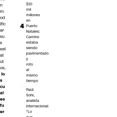
$10
n
mil
m
millones
od
en
ific
Puerto
ar
Natales:
su
Camino
s
estaba
siendo
est
pavimentado
at
y
ut
roto
os,
al
lo
mismo
s
tiempo
cu
Raúl
al
Sohr,
es
analista
fu
internacional:
er
"Lo