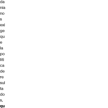
da
nía
no
s
exi
ge
qu
e
la
po
líti
ca
de
re
sul
ta
do
s,
qu