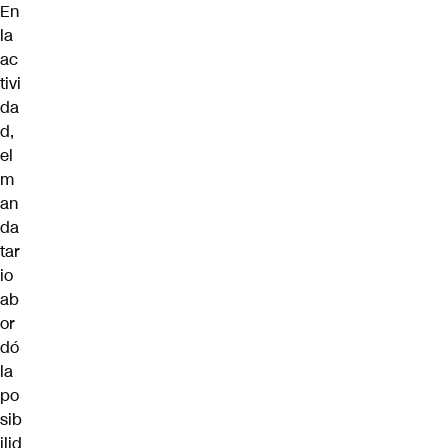
En
la
ac
tivi
da
d,
el
m
an
da
tar
io
ab
or
dó
la
po
sib
ilid