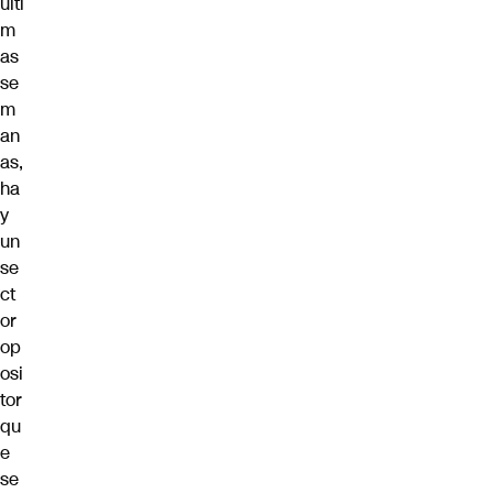
últi
m
as
se
m
an
as,
ha
y
un
se
ct
or
op
osi
tor
qu
e
se