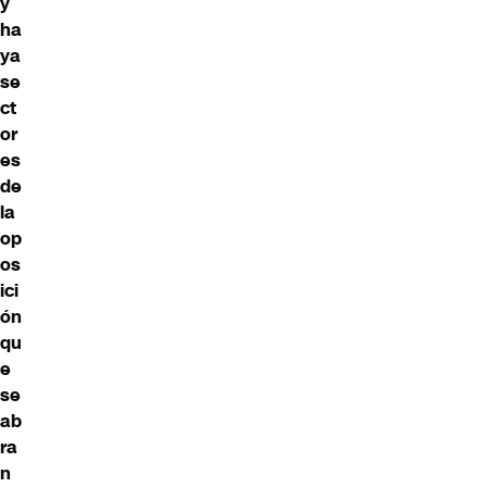
y
ha
ya
se
ct
or
es
de
la
op
os
ici
ón
qu
e
se
ab
ra
n