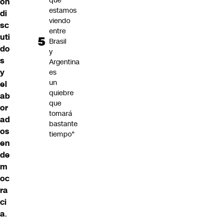
que
on
estamos
di
viendo
sc
entre
uti
Brasil
do
y
s
Argentina
y
es
un
el
quiebre
ab
que
or
tomará
ad
bastante
os
tiempo"
en
de
m
oc
ra
ci
a
.