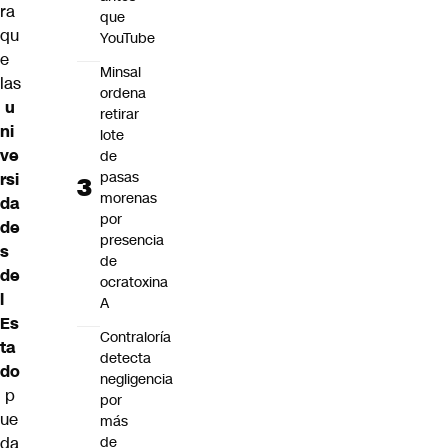
ra
que
qu
YouTube
e
Minsal
las
ordena
u
retirar
ni
lote
ve
de
pasas
rsi
morenas
da
por
de
presencia
s
de
de
ocratoxina
l
A
Es
Contraloría
ta
detecta
do
negligencia
p
por
ue
más
da
de