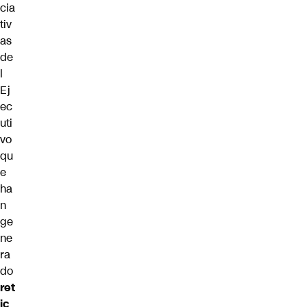
cia
tiv
as
de
l
Ej
ec
uti
vo
qu
e
ha
n
ge
ne
ra
do
ret
ic