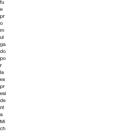
fu
e
pr
o
m
ul
ga
do
po
r
la
ex
pr
esi
de
nt
a
Mi
ch