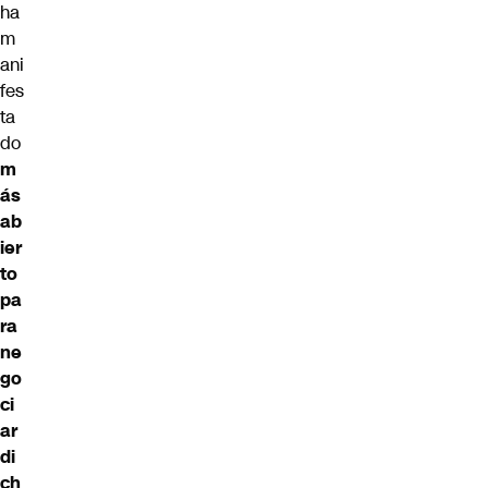
ha
m
ani
fes
ta
do
m
ás
ab
ier
to
pa
ra
ne
go
ci
ar
di
ch