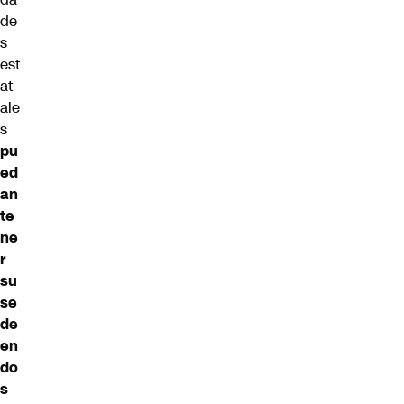
de
s
est
at
ale
s
pu
ed
an
te
ne
r
su
se
de
en
do
s