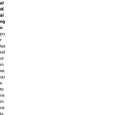
al
di
ál
og
o
po
r
las
ref
or
m
as
qu
e
te
ne
m
os
la