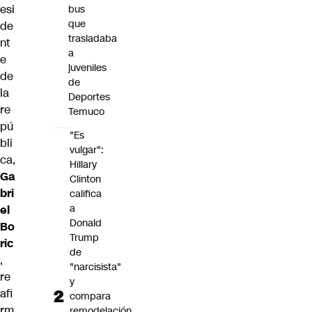
esi
bus
que
de
trasladaba
nt
a
e
juveniles
de
de
la
Deportes
re
Temuco
pú
"Es
bli
vulgar":
ca,
Hillary
Ga
Clinton
bri
califica
a
el
Donald
Bo
Trump
ric
de
,
"narcisista"
re
y
afi
compara
rm
remodelación