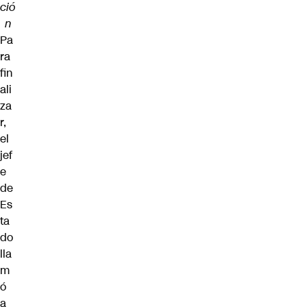
ció
n
Pa
ra
fin
ali
za
r,
el
jef
e
de
Es
ta
do
lla
m
ó
a