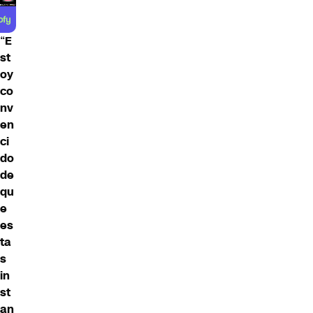
“
E
st
oy
co
nv
en
ci
do
de
qu
e
es
ta
s
in
st
an