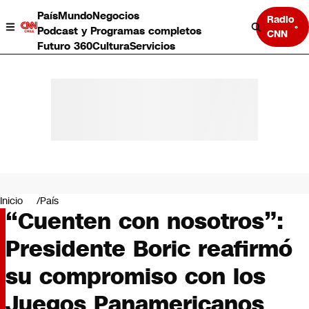
País
Mundo
Negocios
Radio
Podcast y Programas completos
CNN
Futuro 360
Cultura
Servicios
País
Mundo
Negocios
Inicio
País
“Cuenten con nosotros”:
Deportes
Programas completos
Presidente Boric reafirmó
Cultura
Servicios
su compromiso con los
Bits
CNN Data
Juegos Panamericanos
CNN tiempo