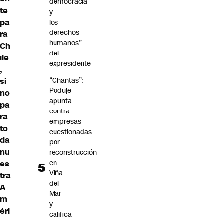
democracia
te
y
pa
los
derechos
ra
humanos”
Ch
del
ile
expresidente
,
“Chantas”:
si
Poduje
no
apunta
pa
contra
ra
empresas
to
cuestionadas
da
por
nu
reconstrucción
en
es
Viña
tra
del
A
Mar
m
y
éri
califica