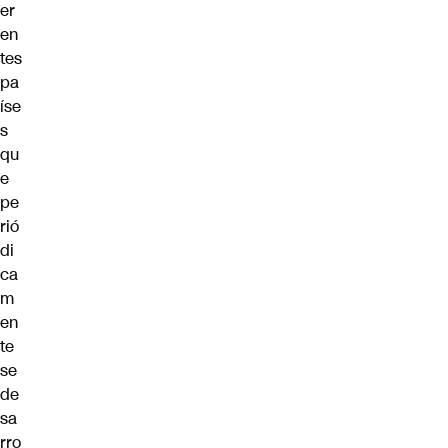
er
en
tes
pa
íse
s
qu
e
pe
rió
di
ca
m
en
te
se
de
sa
rro