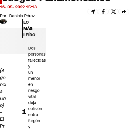
Futuro 360
16- 05- 2022 15:13
Opinión
Por
Daniela Pérez
LO
MÁS
LEÍDO
Dos
personas
fallecidas
y
(A
un
ge
menor
nci
en
riesgo
a
vital
Un
deja
o)
colisión
–
entre
El
furgón
Pr
y