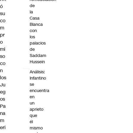
de
ó
la
su
Casa
co
Blanca
m
con
pr
los
o
palacios
mi
de
Saddam
so
Hussein
co
n
Análisis:
los
Infantino
se
Ju
encuentra
eg
en
os
un
Pa
aprieto
na
que
m
él
eri
mismo