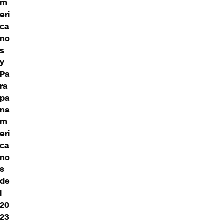
m
eri
ca
no
s
y
Pa
ra
pa
na
m
eri
ca
no
s
de
l
20
23