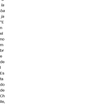
la
ba
ja
“E
n
el
no
m
br
e
de
l
Es
ta
do
de
Ch
ile,