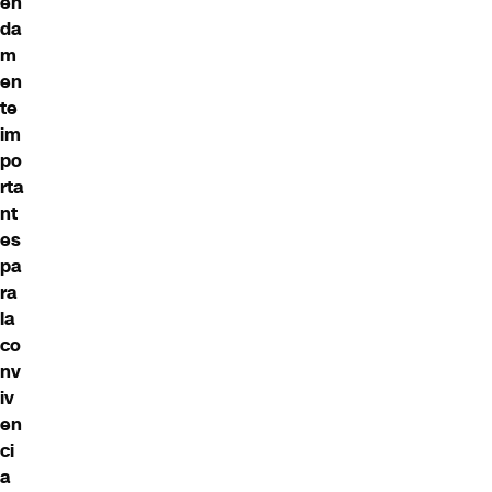
en
da
m
en
te
im
po
rta
nt
es
pa
ra
la
co
nv
iv
en
ci
a