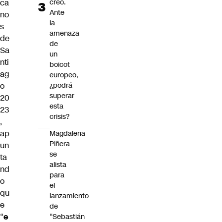
creó.
ca
Ante
no
la
s
amenaza
de
de
Sa
un
nti
boicot
ag
europeo,
¿podrá
o
superar
20
esta
23
crisis?
,
ap
Magdalena
Piñera
un
se
ta
alista
nd
para
o
el
qu
lanzamiento
e
de
“
e
“Sebastián