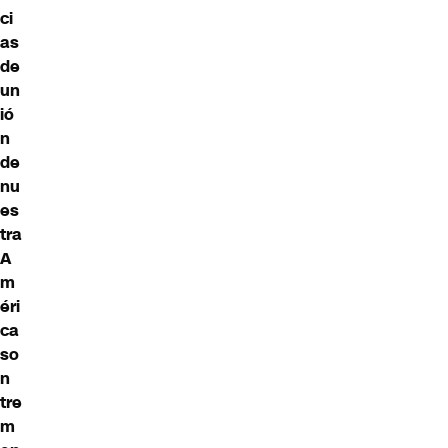
ci
as
de
un
ió
n
de
nu
es
tra
A
m
éri
ca
so
n
tre
m