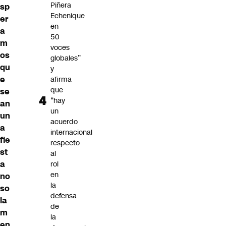
Piñera
sp
Echenique
er
en
a
50
m
voces
os
globales”
qu
y
e
afirma
que
se
“hay
an
un
un
acuerdo
a
internacional
fie
respecto
st
al
a
rol
en
no
la
so
defensa
la
de
m
la
en