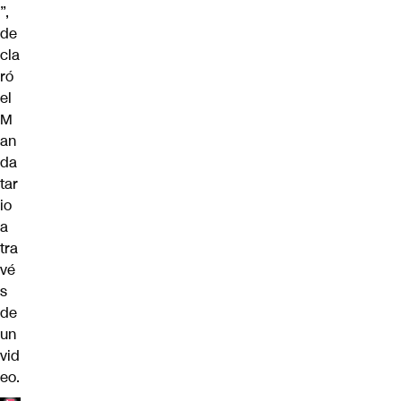
”,
de
cla
ró
el
M
an
da
tar
io
a
tra
vé
s
de
un
vid
eo.