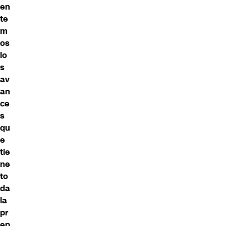
en
te
m
os
lo
s
av
an
ce
s
qu
e
tie
ne
to
da
la
pr
ep