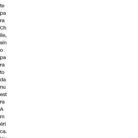
te
pa
ra
Ch
ile,
sin
o
pa
ra
to
da
nu
est
ra
A
m
éri
ca.