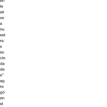
én
le
sir
ve
a
nu
est
ra
s
so
cie
da
de
s”
ag
re
gó
en
el