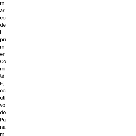
m
ar
co
de
l
pri
m
er
Co
mi
té
Ej
ec
uti
vo
de
Pa
na
m