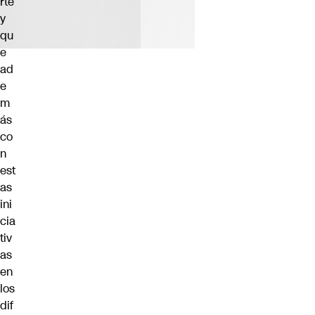
rte
y
qu
e
ad
e
m
ás
co
n
est
as
ini
cia
tiv
as
en
los
dif