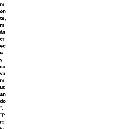
m
en
te,
m
ás
cr
ec
e
y
se
va
m
ut
an
do
“.
“P
ref
ie