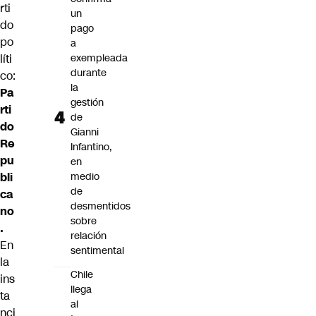
rti
un
do
pago
po
a
líti
exempleada
durante
co:
la
Pa
gestión
rti
de
do
Gianni
Re
Infantino,
pu
en
bli
medio
de
ca
desmentidos
no
sobre
.
relación
En
sentimental
la
Chile
ins
llega
ta
al
nci