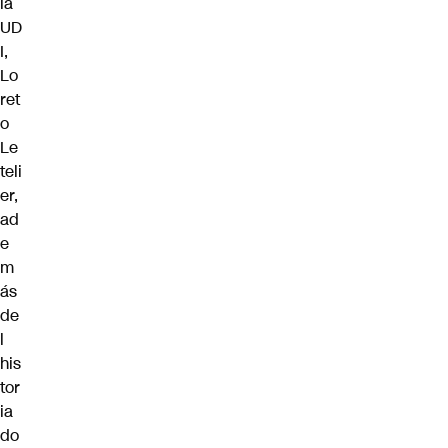
la
UD
I,
Lo
ret
o
Le
teli
er,
ad
e
m
ás
de
l
his
tor
ia
do