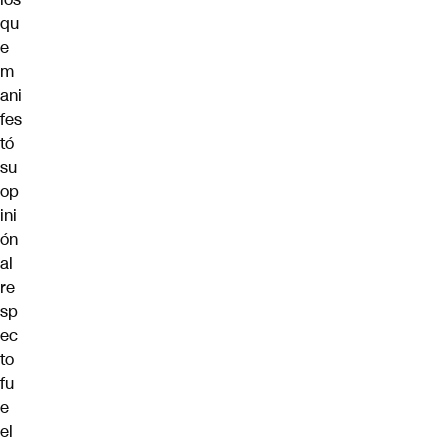
qu
e
m
ani
fes
tó
su
op
ini
ón
al
re
sp
ec
to
fu
e
el