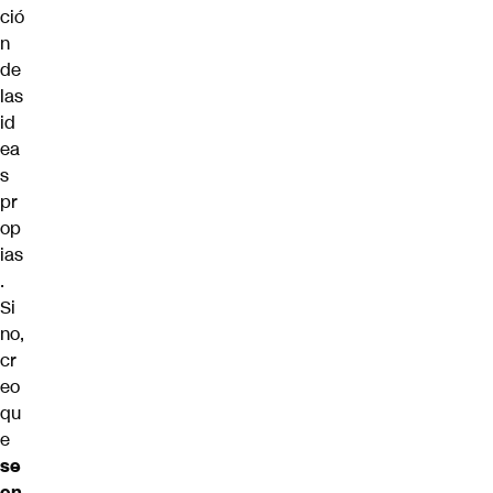
ció
n
de
las
id
ea
s
pr
op
ias
.
Si
no,
cr
eo
qu
e
se
en