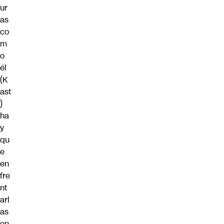
ur
as
co
m
o
él
(K
ast
)
ha
y
qu
e
en
fre
nt
arl
as
en