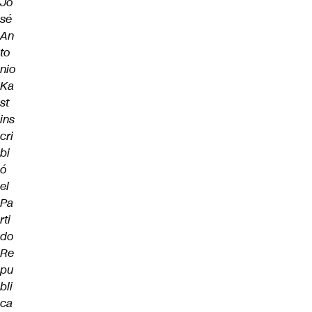
Jo
sé
An
to
nio
Ka
st
ins
cri
bi
ó
el
Pa
rti
do
Re
pu
bli
ca