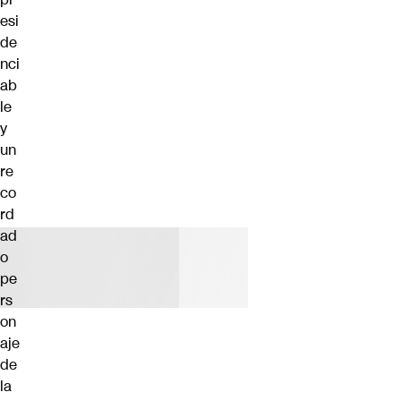
esi
de
nci
ab
le
y
un
re
co
rd
ad
o
pe
rs
on
aje
de
la