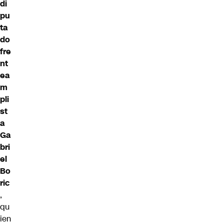
di
pu
ta
do
fre
nt
ea
m
pli
st
a
Ga
bri
el
Bo
ric
,
qu
ien