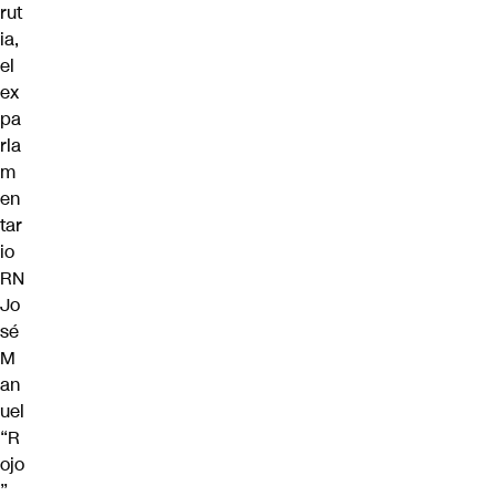
rut
ia,
el
ex
pa
rla
m
en
tar
io
RN
Jo
sé
M
an
uel
“R
ojo
”