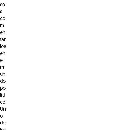
so
s
co
m
en
tar
ios
en
el
m
un
do
po
líti
co.
Un
o
de
los