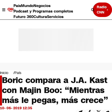
País
Mundo
Negocios
Radio
Podcast y Programas completos
CNN
Futuro 360
Cultura
Servicios
País
Mundo
Negocios
Inicio
País
Boric compara a J.A. Kast
Deportes
Programas completos
con Majin Boo: “Mientras
Cultura
Servicios
más le pegas, más crece”
Bits
CNN Data
10- 06- 2019 12:35
CNN tiempo