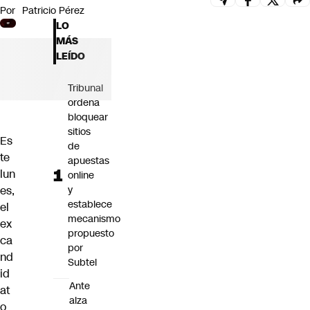
Por
Patricio Pérez
Futuro 360
LO
Opinión
MÁS
LEÍDO
Tribunal
ordena
bloquear
sitios
Es
de
te
apuestas
lun
online
es,
y
establece
el
mecanismo
ex
propuesto
ca
por
nd
Subtel
id
Ante
at
alza
o