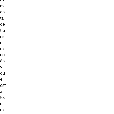
mi
en
ta
de
tra
nsf
or
m
aci
ón
y
qu
e
est
á
tot
al
m