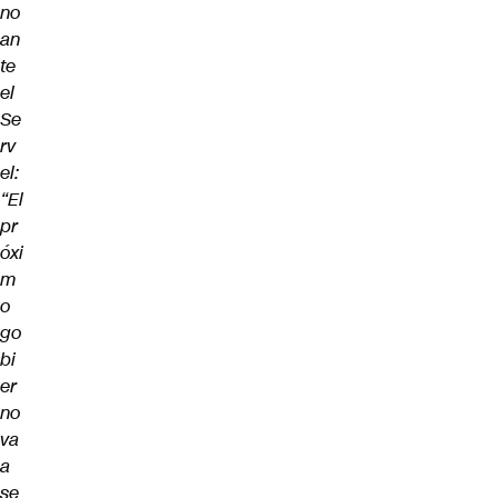
no
an
te
el
Se
rv
el:
“El
pr
óxi
m
o
go
bi
er
no
va
a
se