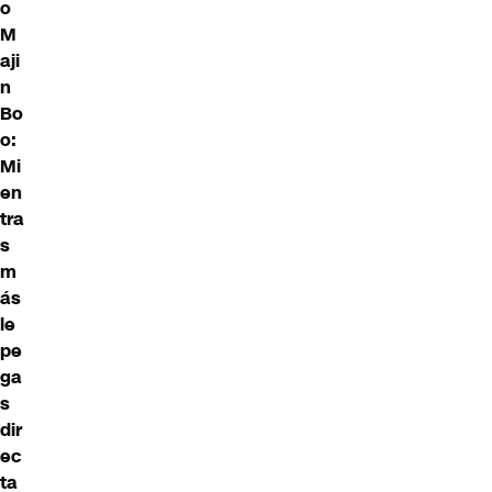
o
M
aji
n
Bo
o:
Mi
en
tra
s
m
ás
le
pe
ga
s
dir
ec
ta