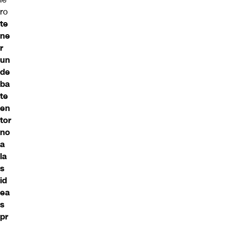
ro
te
ne
r
un
de
ba
te
en
tor
no
a
la
s
id
ea
s
pr