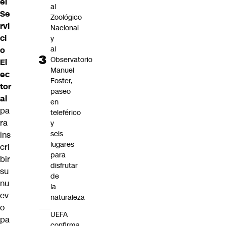
el
al
Se
Zoológico
rvi
Nacional
ci
y
al
o
Observatorio
El
Manuel
ec
Foster,
tor
paseo
al
en
pa
teleférico
ra
y
seis
ins
lugares
cri
para
bir
disfrutar
su
de
nu
la
ev
naturaleza
o
UEFA
pa
confirma