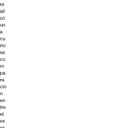
re
ali
zó
un
a
cu
rio
sa
co
m
pa
ra
ció
n
en
tre
el
ex
pr