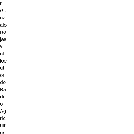
r
Go
nz
alo
Ro
jas
y
el
loc
ut
or
de
Ra
di
o
Ag
ric
ult
ur