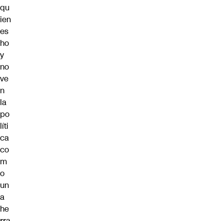
qu
ien
es
ho
y
no
ve
n
la
po
líti
ca
co
m
o
un
a
he
rra