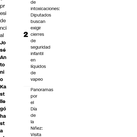
de
pr
intoxicaciones:
esi
Diputados
de
buscan
nci
exigir
cierres
al
de
Jo
seguridad
sé
infantil
An
en
to
líquidos
ni
de
o
vapeo
Ka
Panoramas
st
por
lle
el
gó
Día
de
ha
la
st
Niñez:
a
Visita