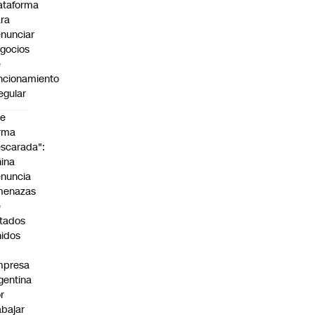
ataforma
:00
ra
nunciar
gocios
e
ncionamiento
regular
De
rma
scarada":
ina
nuncia
menazas
e
tados
idos
mpresa
gentina
r
abajar