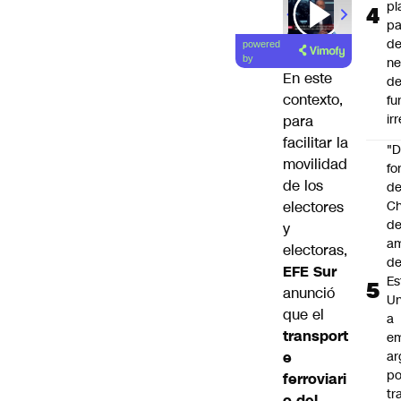
pl
00:00
/
01
pa
de
powered
by
ne
En este
d
contexto,
fu
ir
para
facilitar la
"
movilidad
fo
de los
de
Ch
electores
de
y
a
electoras,
d
EFE Sur
Es
anunció
Un
que el
a
transport
e
ar
e
po
ferroviari
tr
o del