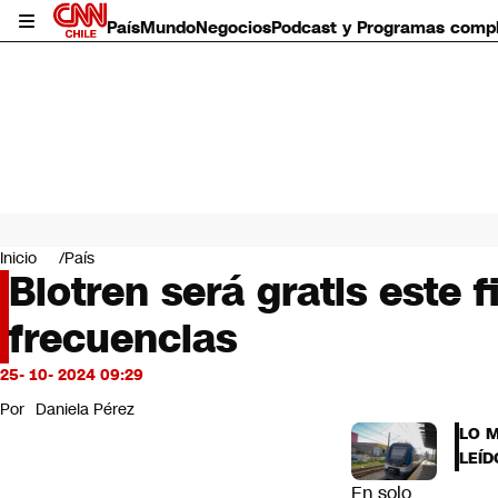
País
Mundo
Negocios
Podcast y Programas comp
País
Mundo
Inicio
País
Negocios
Biotren será gratis este 
Deportes
frecuencias
Programas completos
Cultura
Servicios
25- 10- 2024 09:29
Bits
Por
Daniela Pérez
CNN Data
LO 
CNN tiempo
LEÍD
Futuro 360
En solo
Opinión