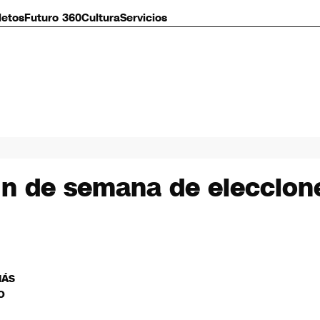
letos
Futuro 360
Cultura
Servicios
fin de semana de eleccione
MÁS
O