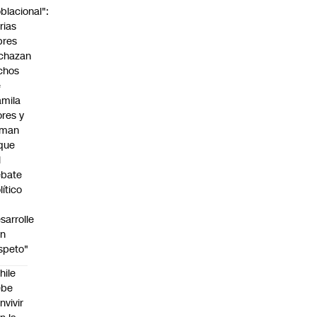
blacional":
rias
bres
chazan
chos
e
mila
ores y
aman
que
l
ebate
lítico
sarrolle
on
speto"
hile
ebe
nvivir