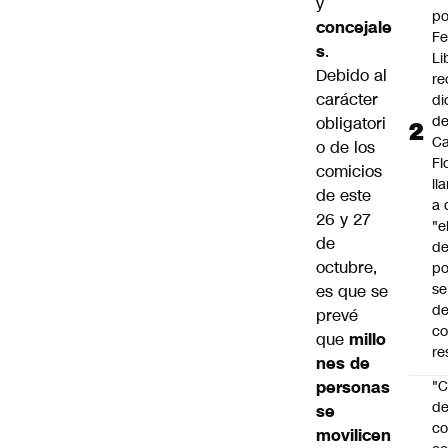
y
po
concejale
Fe
s
.
Li
Debido al
re
carácter
di
d
obligatori
Ca
o de los
Fl
comicios
ll
de este
a 
26 y 27
"e
de
d
octubre,
po
se
es que se
de
prevé
c
que
millo
re
nes de
personas
"C
d
se
co
movilicen