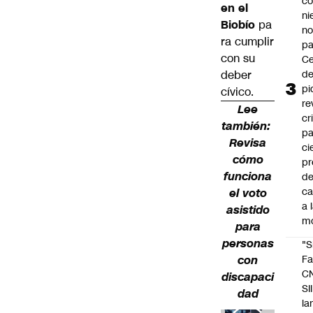
co
en el
ni
Biobío
pa
n
ra cumplir
pa
con su
Ce
deber
de
pi
cívico.
re
Lee
cr
también:
pa
Revisa
ci
cómo
pr
funciona
d
c
el voto
a 
asistido
m
para
personas
"S
con
Fa
C
discapaci
SII
dad
la