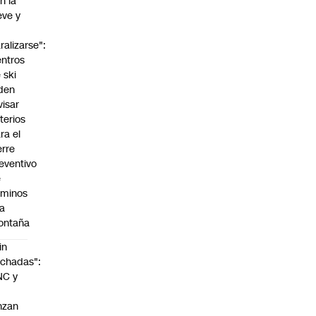
n la
eve y
o
ralizarse":
ntros
 ski
den
visar
iterios
ra el
erre
eventivo
e
aminos
la
ontaña
in
chadas":
NC y
nzan