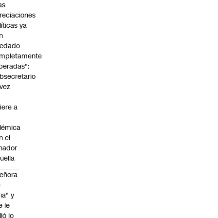
as
reciaciones
líticas ya
n
edado
mpletamente
peradas":
bsecretario
vez
fiere a
lémica
n el
nador
uella
eñora
e
ria" y
e le
lió lo