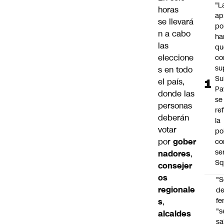
"L
horas
ap
se llevará
po
n a cabo
ha
las
qu
eleccione
co
su
s
en todo
Su
el país,
Pa
donde las
se
personas
re
deberán
la
votar
po
por
gober
co
se
nadores
,
Sq
consejer
os
"S
regionale
d
fe
s
,
"s
alcaldes
sa