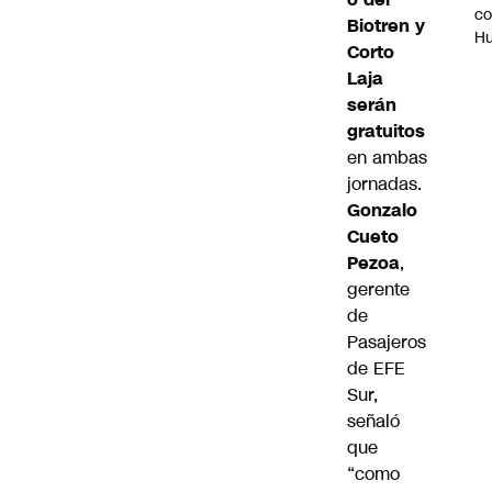
c
Biotren y
H
Corto
Laja
serán
gratuitos
en ambas
jornadas.
Gonzalo
Cueto
Pezoa
,
gerente
de
Pasajeros
de EFE
Sur,
señaló
que
“como