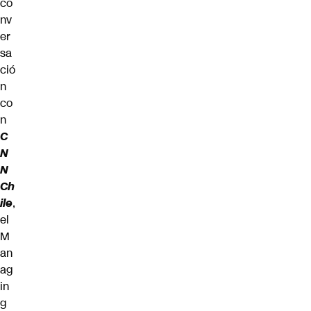
co
nv
er
sa
ció
n
co
n
C
N
N
Ch
ile
,
el
M
an
ag
in
g