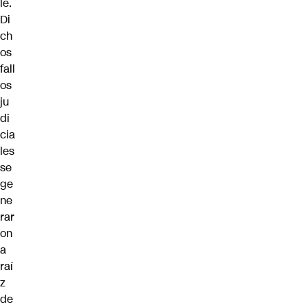
le.
Di
ch
os
fall
os
ju
di
cia
les
se
ge
ne
rar
on
a
raí
z
de