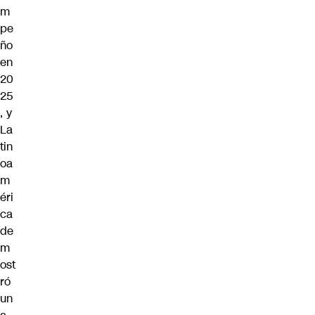
m
pe
ño
en
20
25
, y
La
tin
oa
m
éri
ca
de
m
ost
ró
un