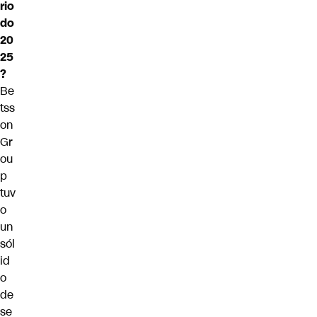
rio
do
20
25
?
Be
tss
on
Gr
ou
p
tuv
o
un
sól
id
o
de
se