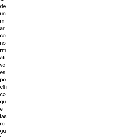
de
un
m
ar
co
no
rm
ati
vo
es
pe
cífi
co
qu
e
las
re
gu