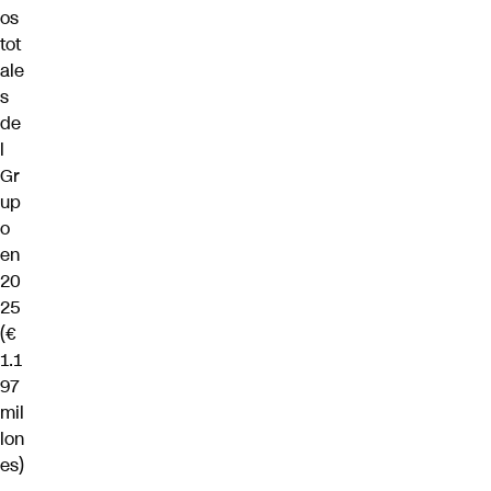
os
tot
ale
s
de
l
Gr
up
o
en
20
25
(€
1.1
97
mil
lon
es)