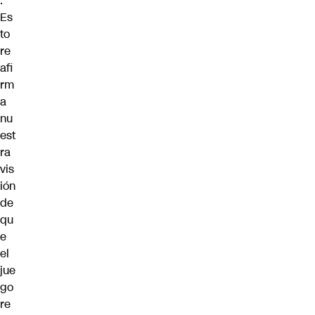
.
Es
to
re
afi
rm
a
nu
est
ra
vis
ión
de
qu
e
el
jue
go
re