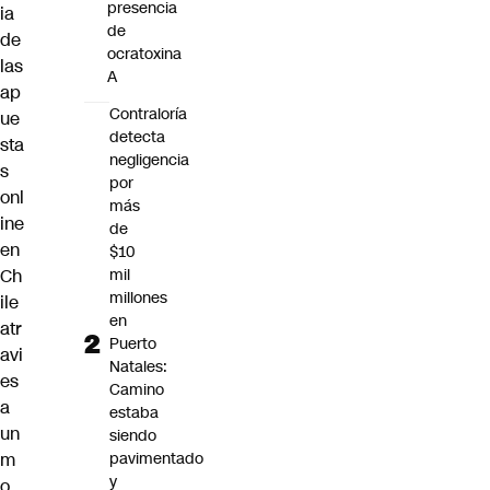
presencia
ia
de
de
ocratoxina
las
A
ap
Contraloría
ue
detecta
sta
negligencia
s
por
onl
más
ine
de
en
$10
Ch
mil
millones
ile
en
atr
Puerto
avi
Natales:
es
Camino
a
estaba
un
siendo
m
pavimentado
y
o