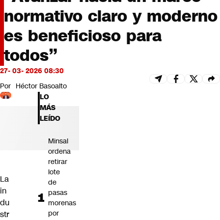
Futuro 360
normativo claro y moderno
Opinión
es beneficioso para
todos”
27- 03- 2026 08:30
Por
Héctor Basoalto
LO
MÁS
LEÍDO
Minsal
ordena
retirar
lote
La
de
in
pasas
du
morenas
por
str