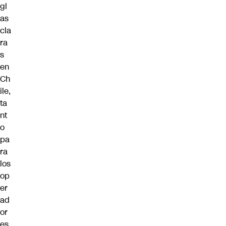
gl
as
cla
ra
s
en
Ch
ile,
ta
nt
o
pa
ra
los
op
er
ad
or
es