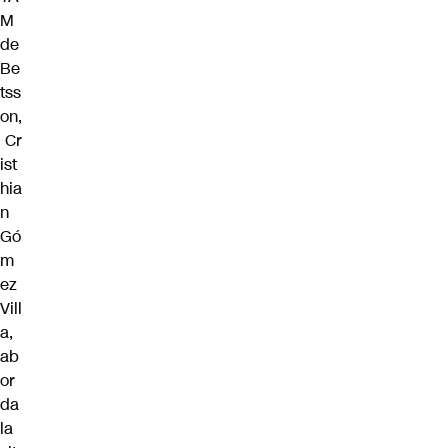
M
de
Be
tss
on,
Cr
ist
hia
n
Gó
m
ez
Vill
a,
ab
or
da
la