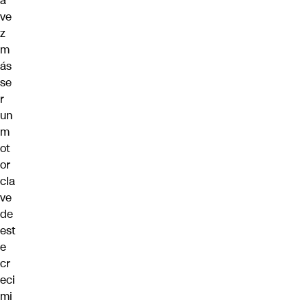
a
ve
z
m
ás
se
r
un
m
ot
or
cla
ve
de
est
e
cr
eci
mi