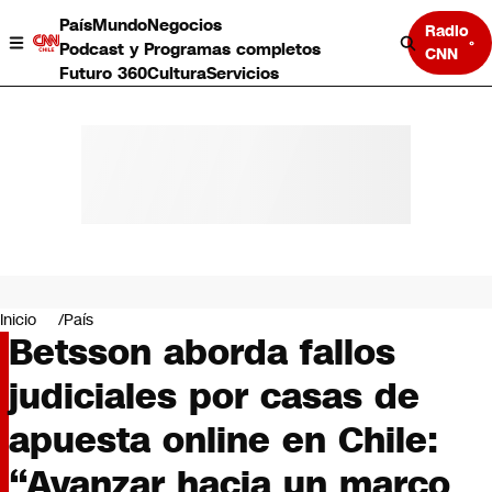
País
Mundo
Negocios
Radio
Podcast y Programas completos
CNN
Futuro 360
Cultura
Servicios
País
Mundo
Negocios
Inicio
País
Betsson aborda fallos
Deportes
Programas completos
judiciales por casas de
Cultura
Servicios
apuesta online en Chile:
Bits
CNN Data
“Avanzar hacia un marco
CNN tiempo