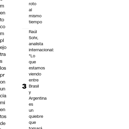
roto
m
al
en
mismo
to
tiempo
co
Raúl
m
Sohr,
pl
analista
ejo
internacional:
tra
"Lo
s
que
los
estamos
viendo
pr
entre
on
Brasil
un
y
cia
Argentina
mi
es
en
un
tos
quiebre
que
de
tomará