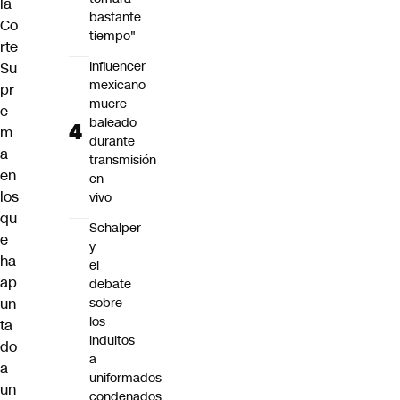
la
bastante
Co
tiempo"
rte
Influencer
Su
mexicano
pr
muere
e
baleado
m
durante
a
transmisión
en
en
los
vivo
qu
Schalper
e
y
ha
el
ap
debate
un
sobre
los
ta
indultos
do
a
a
uniformados
un
condenados