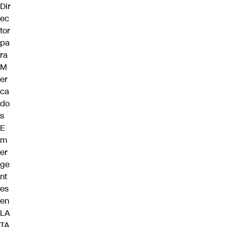
Dir
ec
tor
pa
ra
M
er
ca
do
s
E
m
er
ge
nt
es
en
LA
TA