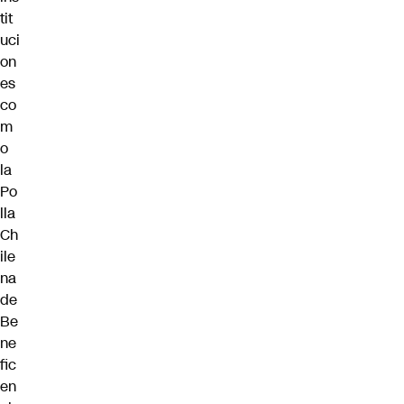
tit
uci
on
es
co
m
o
la
Po
lla
Ch
ile
na
de
Be
ne
fic
en