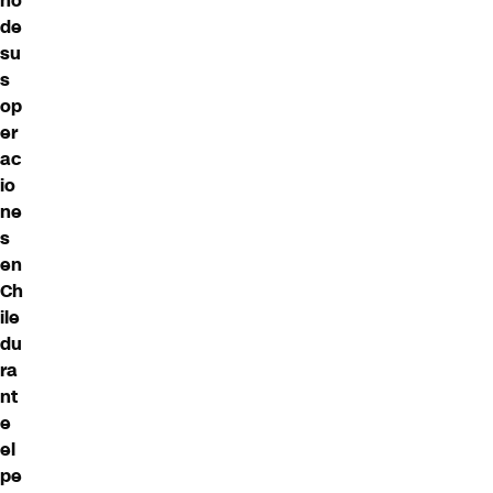
ño
de
su
s
op
er
ac
io
ne
s
en
Ch
ile
du
ra
nt
e
el
pe