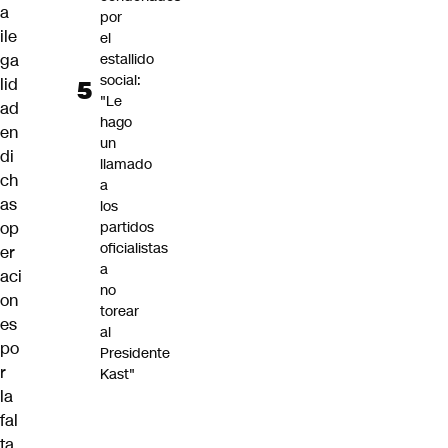
a
por
ile
el
ga
estallido
social:
lid
"Le
ad
hago
en
un
di
llamado
ch
a
as
los
op
partidos
oficialistas
er
a
aci
no
on
torear
es
al
po
Presidente
r
Kast"
la
fal
ta