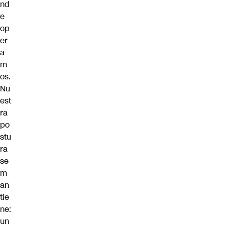
nd
e
op
er
a
m
os.
Nu
est
ra
po
stu
ra
se
m
an
tie
ne:
un