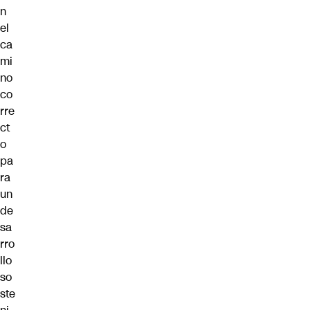
n
el
ca
mi
no
co
rre
ct
o
pa
ra
un
de
sa
rro
llo
so
ste