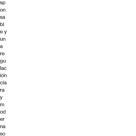
sp
on
sa
bl
e y
un
a
re
gu
lac
ión
cla
ra
y
m
od
er
na
so