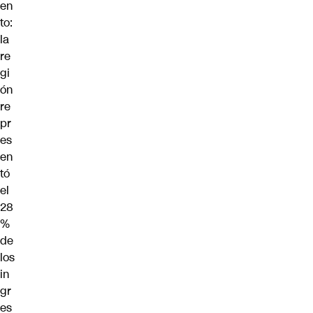
en
to:
la
re
gi
ón
re
pr
es
en
tó
el
28
%
de
los
in
gr
es