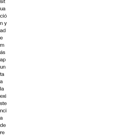
sit
ua
ció
n y
ad
e
m
ás
ap
un
ta
a
la
exi
ste
nci
a
de
re