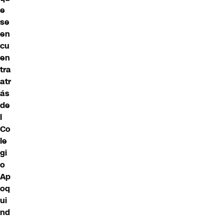
e
se
en
cu
en
tra
atr
ás
de
l
Co
le
gi
o
Ap
oq
ui
nd