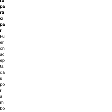
ra
pa
rti
ci
pa
r
.
Fu
er
on
ac
ep
ta
da
s
po
r
a
m
bo