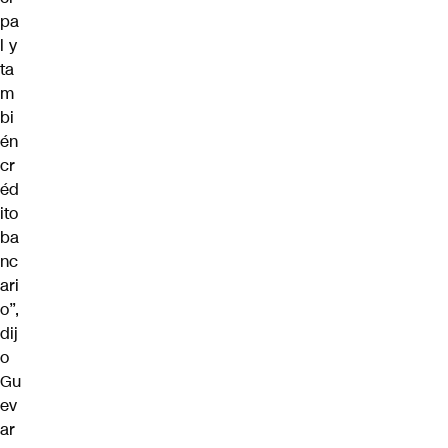
pa
l y
ta
m
bi
én
cr
éd
ito
ba
nc
ari
o”,
dij
o
Gu
ev
ar