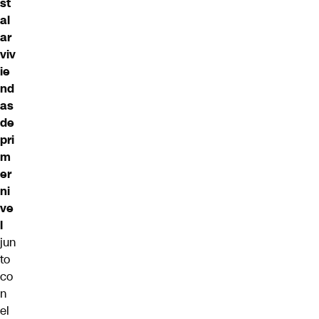
st
al
ar
viv
ie
nd
as
de
pri
m
er
ni
ve
l
jun
to
co
n
el