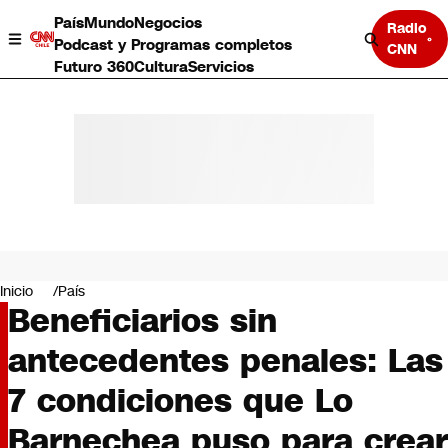
País
Mundo
Negocios
Radio
Podcast y Programas completos
CNN
Futuro 360
Cultura
Servicios
País
Mundo
Negocios
Inicio
País
Beneficiarios sin
Deportes
Programas completos
antecedentes penales: Las
Cultura
Servicios
7 condiciones que Lo
Bits
CNN Data
Barnechea puso para crear
CNN tiempo