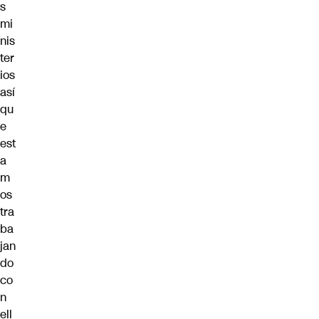
s
mi
nis
ter
ios
así
qu
e
est
a
m
os
tra
ba
jan
do
co
n
ell