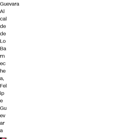
Al
cal
de
de
Lo
Ba
rn
ec
he
a,
Fel
ip
e
Gu
ev
ar
a