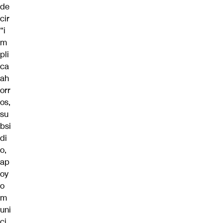
de
cir
“i
m
pli
ca
ah
orr
os,
su
bsi
di
o,
ap
oy
o
m
uni
ci