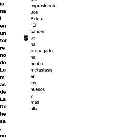
io
expresidente
na
Joe
l
Biden:
“El
en
cáncer
un
se
ter
ha
re
propagado,
no
ha
de
hecho
Lo
metástasis
en
m
los
as
huesos
de
y
La
más
De
allá”
he
sa
,
qu