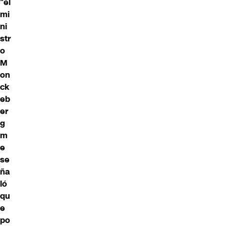
“
el
mi
ni
str
o
M
on
ck
eb
er
g
m
e
se
ña
ló
qu
e
po