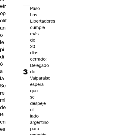
etr
Paso
op
Los
olit
Libertadores
an
cumple
más
o
de
le
20
pi
días
di
cerrado:
ó
Delegado
a
de
la
Valparaíso
espera
Se
que
re
se
mi
despeje
de
el
Bi
lado
en
argentino
es
para