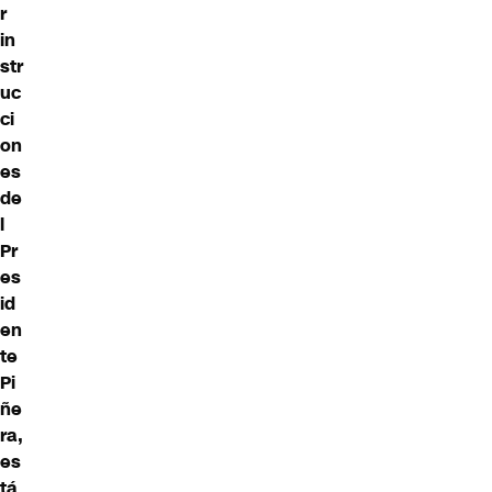
r
in
str
uc
ci
on
es
de
l
Pr
es
id
en
te
Pi
ñe
ra,
es
tá