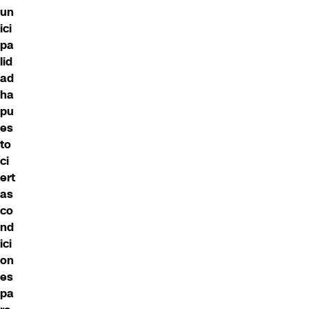
un
ici
pa
lid
ad
ha
pu
es
to
ci
ert
as
co
nd
ici
on
es
pa