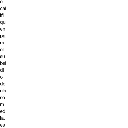
e
cal
ifi
qu
en
pa
ra
el
su
bsi
di
o
de
cla
se
m
ed
ia,
es