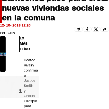
Futuro 360
nuevas viviendas sociales
Opinión
en la comuna
12- 10- 2018 12:26
Por
CNN
LO
MÁS
LEÍDO
Heated
Rivalry
confirma
a
Justice
Smith
y
Charlie
Gillespie
para