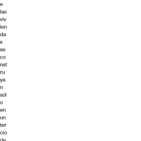
e
las
viv
ien
da
s
se
co
nst
ru
ya
n
sól
o
en
un
ter
cio
de