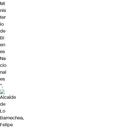
Mi
nis
ter
io
de
Bi
en
es
Na
cio
nal
es
”.