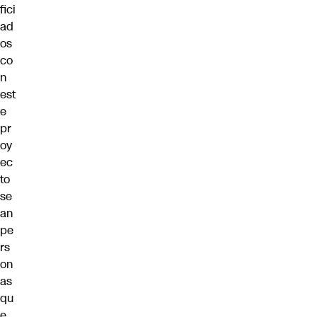
fici
ad
os
co
n
est
e
pr
oy
ec
to
se
an
pe
rs
on
as
qu
e