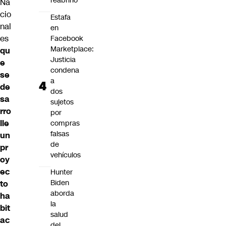
reabrirlo
Na
cio
Estafa
nal
en
es
Facebook
Marketplace:
qu
Justicia
e
condena
se
a
de
dos
sa
sujetos
rro
por
lle
compras
falsas
un
de
pr
vehículos
oy
ec
Hunter
Biden
to
aborda
ha
la
bit
salud
ac
del