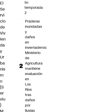
su
El
temporada
Se
2
rvi
cio
Praderas
inundadas
de
y
Viv
daños
ien
en
da
invernaderos:
y
Ministerio
Ur
de
ba
Agricultura
mantiene
nis
evaluación
m
en
o
Los
(S
Ríos
er
tras
viu
daños
)
por
lluvias
M