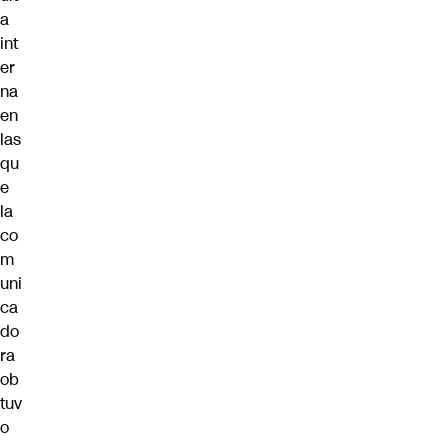
a
int
er
na
en
las
qu
e
la
co
m
uni
ca
do
ra
ob
tuv
o