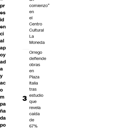
pr
comienzo”
en
es
el
id
Centro
en
Cultural
ci
La
al
Moneda
ap
Orrego
oy
defiende
ad
obras
a
en
y
Plaza
ac
Italia
tras
o
estudio
m
que
pa
revela
ña
caída
da
de
po
67%