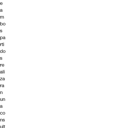
e
a
m
bo
s
pa
rti
do
s
re
ali
za
ra
n
un
a
co
ns
ult