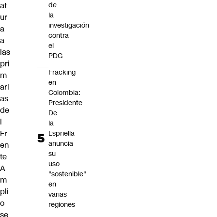
at
de
la
ur
investigación
a
contra
a
el
las
PDG
pri
Fracking
m
en
ari
Colombia:
as
Presidente
de
De
l
la
Fr
Espriella
anuncia
en
su
te
uso
A
"sostenible"
m
en
pli
varias
o
regiones
se