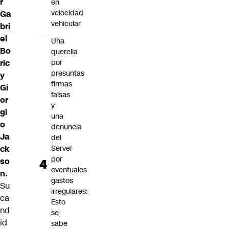
r
en
velocidad
Ga
vehicular
bri
el
Una
Bo
querella
ric
por
presuntas
y
firmas
Gi
falsas
or
y
gi
una
o
denuncia
Ja
del
ck
Servel
por
so
eventuales
n.
gastos
Su
irregulares:
ca
Esto
nd
se
id
sabe