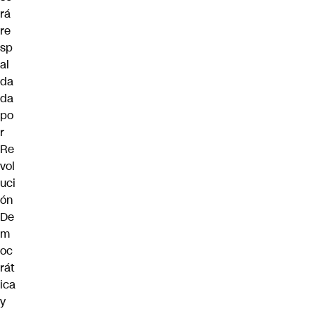
rá
re
sp
al
da
da
po
r
Re
vol
uci
ón
De
m
oc
rát
ica
y