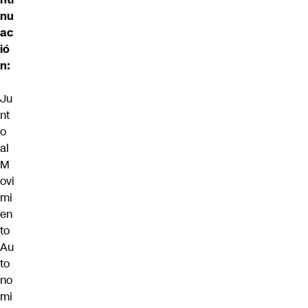
nu
ac
ió
n:
Ju
nt
o
al
M
ovi
mi
en
to
Au
to
no
mi