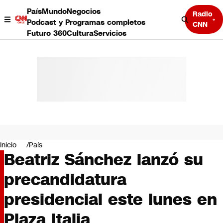
País
Mundo
Negocios
Radio
Podcast y Programas completos
CNN
Futuro 360
Cultura
Servicios
País
Mundo
Negocios
Inicio
País
Beatriz Sánchez lanzó su
Deportes
Programas completos
precandidatura
Cultura
Servicios
presidencial este lunes en
Bits
CNN Data
Plaza Italia
CNN tiempo