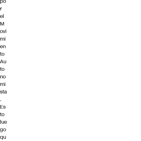
po
r
el
M
ovi
mi
en
to
Au
to
no
mi
sta
.
Es
to
lue
go
qu