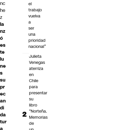
nc
el
he
trabajo
vuelva
z
a
la
ser
nz
una
ó
prioridad
es
nacional”
te
Julieta
lu
Venegas
ne
aterriza
s
en
su
Chile
pr
para
presentar
ec
su
an
libro
di
“Norteña.
da
Memorias
tur
de
a
un