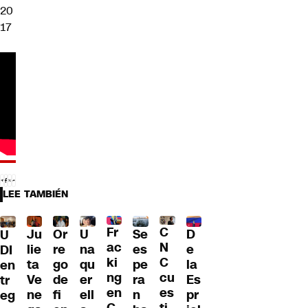
20
17
LEE TAMBIÉN
Fr
C
Ju
Or
U
Se
D
U
ac
N
lie
re
na
es
e
DI
ki
C
ta
go
qu
pe
la
en
ng
cu
Ve
de
er
ra
Es
tr
en
es
ne
fi
ell
n
pr
eg