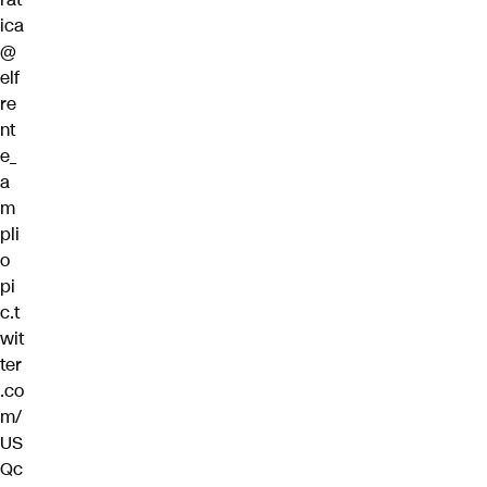
ica
@
elf
re
nt
e_
a
m
pli
o
pi
c.t
wit
ter
.co
m/
US
Qc