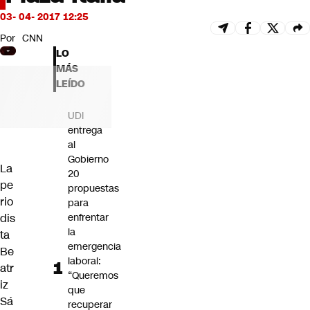
Futuro 360
03- 04- 2017 12:25
Opinión
Por
CNN
LO
MÁS
LEÍDO
UDI
entrega
al
Gobierno
La
20
pe
propuestas
rio
para
dis
enfrentar
la
ta
emergencia
Be
laboral:
atr
“Queremos
iz
que
Sá
recuperar