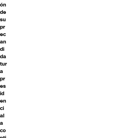
ón
de
su
pr
ec
an
di
da
tur
a
pr
es
id
en
ci
al
a
co
nti