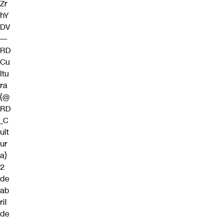
Zr
hY
DV
—
RD
Cu
ltu
ra
(@
RD
_C
ult
ur
a)
2
de
ab
ril
de