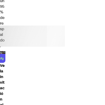
un
95
%
de
re
sp
al
do
.
Ve
la
in
vit
ac
ió
n
al