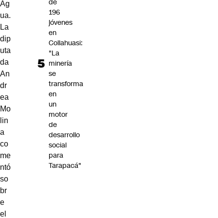
de
Ag
196
ua.
jóvenes
La
en
dip
Collahuasi:
uta
"La
da
minería
se
An
transforma
dr
en
ea
un
Mo
motor
lin
de
a
desarrollo
co
social
para
me
Tarapacá"
ntó
so
br
e
el