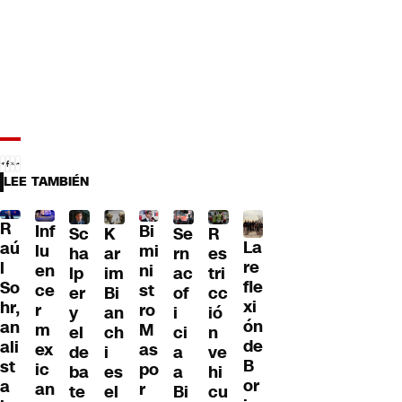
LEE TAMBIÉN
R
Inf
Bi
Sc
K
Se
R
La
aú
lu
mi
ha
ar
rn
es
re
l
en
ni
lp
im
ac
tri
fle
So
ce
st
er
Bi
of
cc
xi
hr,
r
ro
y
an
i
ió
ón
an
m
M
el
ch
ci
n
de
ali
ex
as
de
i
a
ve
B
st
ic
po
ba
es
a
hi
or
a
an
r
te
el
Bi
cu