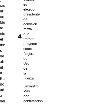
es
cre
elegido
ar
presidente
on
de
ldu
comisión
ra
mixta
que
nte
tramita
el
proyecto
me
sobre
s
Reglas
de
de
ab
Uso
ril
de
la
a
Fuerza
Ba
nc
Biministro
ad
Mas
a
por
contratación
del