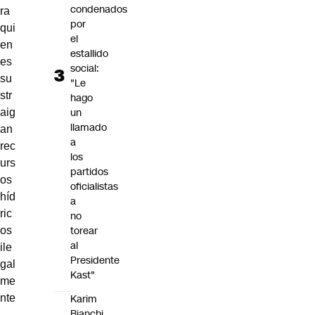
condenados
ra
por
qui
el
en
estallido
es
social:
su
"Le
str
hago
un
aig
llamado
an
a
rec
los
urs
partidos
os
oficialistas
híd
a
ric
no
torear
os
al
ile
Presidente
gal
Kast"
me
Karim
nte
Bianchi
,