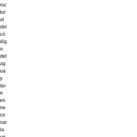
ruc
tur
al
del
có
dig
o
del
ag
ua
y
qu
e
es
ne
ce
sar
ia
un