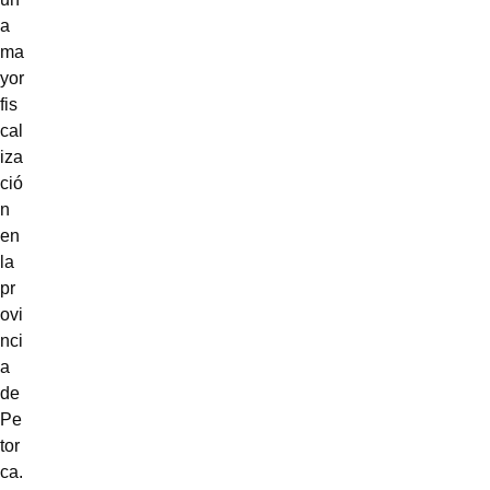
a
ma
yor
fis
cal
iza
ció
n
en
la
pr
ovi
nci
a
de
Pe
tor
ca.