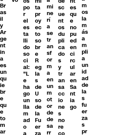
vo
a
os
mi
de
nt
m
Br
mi
po
ta
sc
es
os
as
ne
r
pr
ue
qu
la
il
rí
el
oy
nt
e
m
y
a
es
ec
os
no
ás
Ar
se
ta
to
du
pu
a
ge
tr
lli
so
pli
ed
m
nt
an
do
br
ca
en
pli
in
sf
so
e
do
ci
a
a
or
ci
R
s
rc
un
es
m
al:
eg
y
ul
id
un
a
"L
la
tr
ar
ad
qu
en
e
s
an
en
de
ie
un
ha
de
sa
Sa
la
br
m
go
U
cc
nt
s
e
ot
un
so
io
ia
fu
qu
or
lla
de
ne
go
er
e
de
m
la
s
za
to
de
ad
Fu
no
s
m
sa
o
er
re
pr
ar
rr
a
za
co