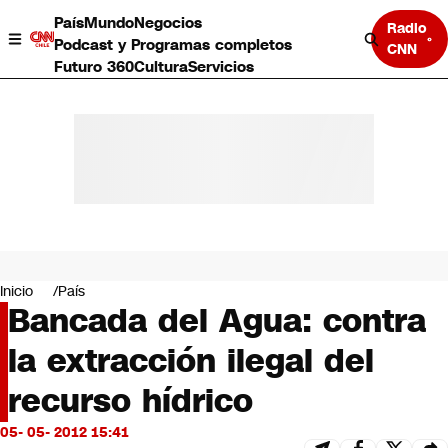
País
Mundo
Negocios
Radio
Podcast y Programas completos
CNN
Futuro 360
Cultura
Servicios
País
Mundo
Negocios
Inicio
País
Bancada del Agua: contra
Deportes
Programas completos
la extracción ilegal del
Cultura
Servicios
recurso hídrico
Bits
CNN Data
05- 05- 2012 15:41
CNN tiempo