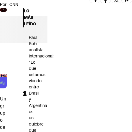
Por
CNN
Futuro 360
LO
Opinión
MÁS
LEÍDO
Raúl
Sohr,
analista
internacional:
"Lo
que
estamos
viendo
entre
Brasil
y
Un
Argentina
gr
es
up
un
o
quiebre
de
que