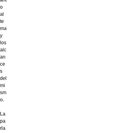
o
al
te
ma
y
los
alc
an
ce
s
del
mi
sm
o.
La
pa
rla