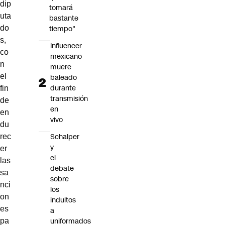
dip
tomará
uta
bastante
tiempo"
do
s,
Influencer
co
mexicano
n
muere
el
baleado
durante
fin
transmisión
de
en
en
vivo
du
Schalper
rec
y
er
el
las
debate
sa
sobre
nci
los
on
indultos
es
a
uniformados
pa