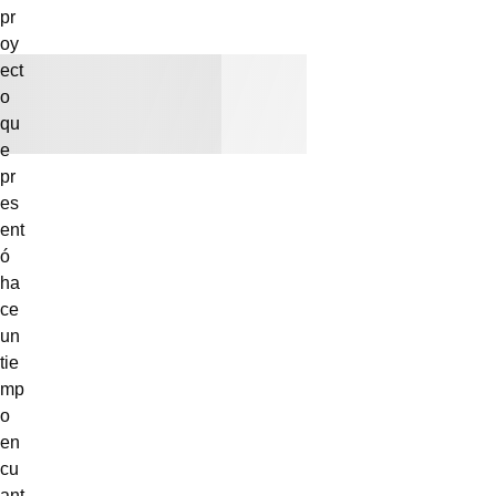
pr
oy
ect
o
qu
e
pr
es
ent
ó
ha
ce
un
tie
mp
o
en
cu
ant