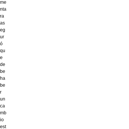
me
nta
ra
as
eg
ur
ó
qu
e
de
be
ha
be
r
un
ca
mb
io
est