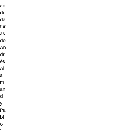
an
di
da
tur
as
de
An
dr
és
All
a
m
an
d
y
Pa
bl
o