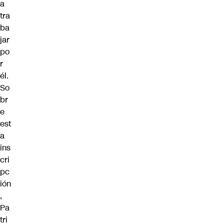
a
tra
ba
jar
po
r
él.
So
br
e
est
a
ins
cri
pc
ión
,
Pa
tri