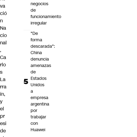
negocios
va
de
ció
funcionamiento
n
irregular
Na
"De
cio
forma
nal
descarada":
,
China
Ca
denuncia
rlo
amenazas
s
de
Estados
La
Unidos
rra
a
ín,
empresa
y
argentina
el
por
pr
trabajar
esi
con
Huawei
de