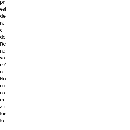
pr
esi
de
nt
e
de
Re
no
va
ció
n
Na
cio
nal
m
ani
fes
tó: