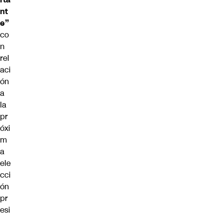
nt
e”
co
n
rel
aci
ón
a
la
pr
óxi
m
a
ele
cci
ón
pr
esi