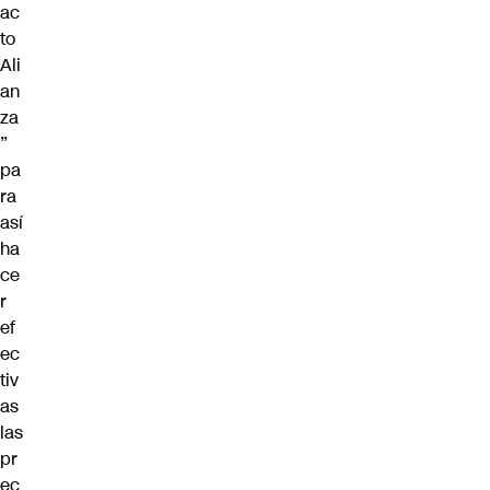
ac
to
Ali
an
za
”
pa
ra
así
ha
ce
r
ef
ec
tiv
as
las
pr
ec