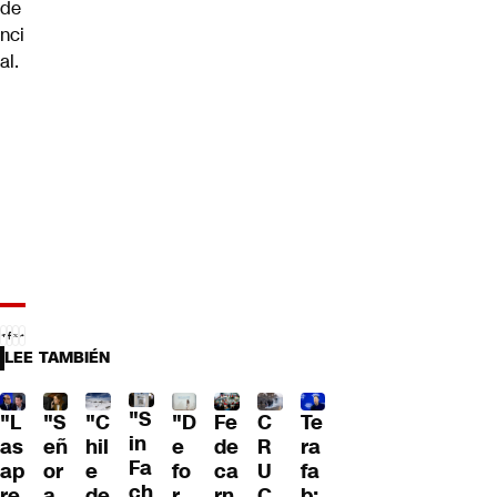
de
nci
al.
LEE TAMBIÉN
"S
"L
"S
"C
"D
Fe
C
Te
in
as
eñ
hil
e
de
R
ra
Fa
ap
or
e
fo
ca
U
fa
ch
re
a
de
r
rn
C
b: