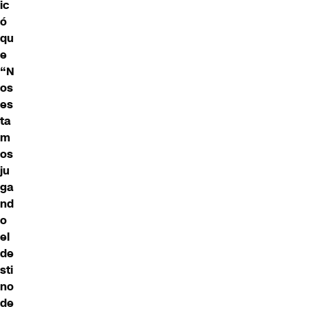
ic
ó
qu
e
“N
os
es
ta
m
os
ju
ga
nd
o
el
de
sti
no
de