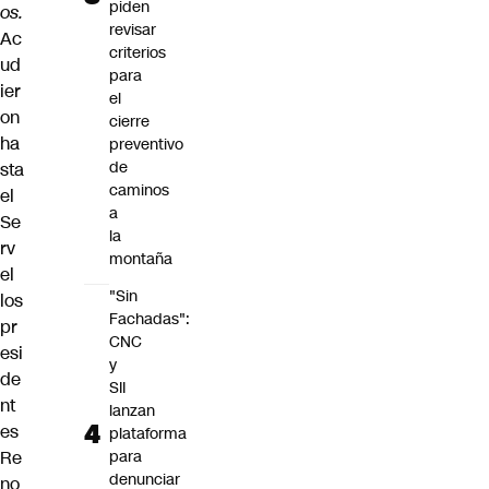
piden
os.
revisar
Ac
criterios
ud
para
ier
el
on
cierre
ha
preventivo
de
sta
caminos
el
a
Se
la
rv
montaña
el
"Sin
los
Fachadas":
pr
CNC
esi
y
de
SII
nt
lanzan
es
plataforma
Re
para
denunciar
no