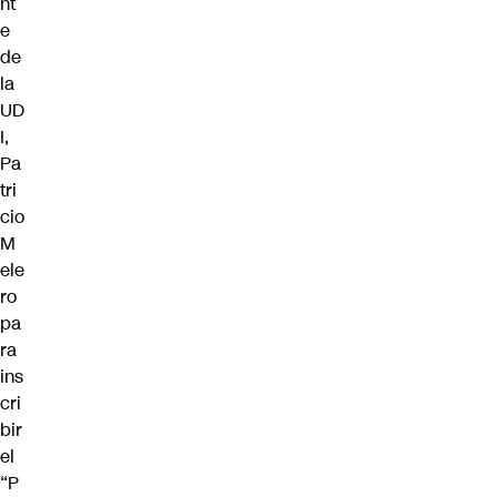
nt
e
de
la
UD
I,
Pa
tri
cio
M
ele
ro
pa
ra
ins
cri
bir
el
“P