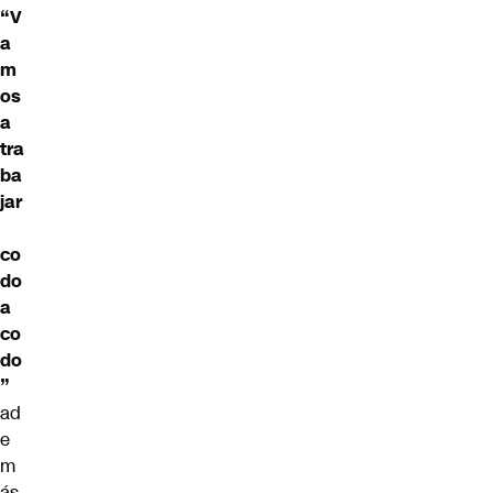
“V
a
m
os
a
tra
ba
jar
co
do
a
co
do
”
ad
e
m
ás