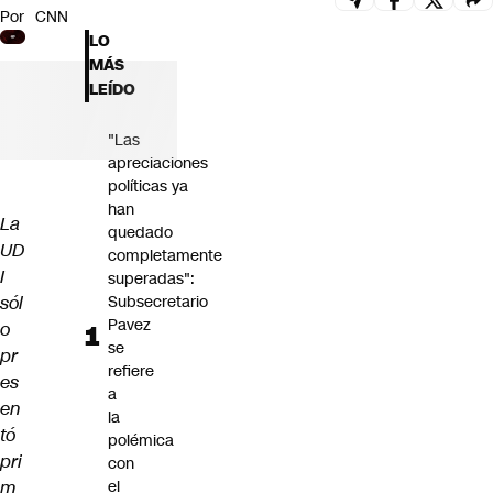
Por
CNN
Futuro 360
LO
Opinión
MÁS
LEÍDO
"Las
apreciaciones
políticas ya
han
La
quedado
UD
completamente
I
superadas":
sól
Subsecretario
Pavez
o
se
pr
refiere
es
a
en
la
tó
polémica
pri
con
m
el