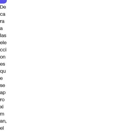
De
ca
ra
a
las
ele
cci
on
es
qu
e
se
ap
ro
xi
m
an,
el