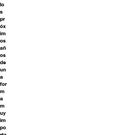
lo
s
pr
óx
im
os
añ
os
de
un
a
for
m
a
m
uy
im
po
rta