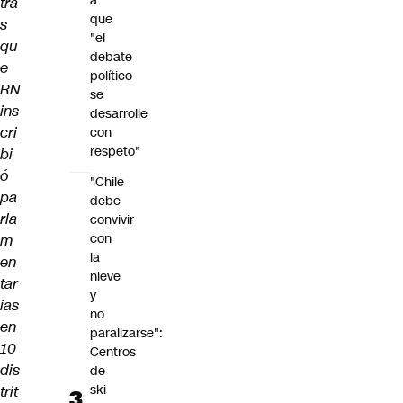
a
tra
que
s
"el
qu
debate
e
político
RN
se
ins
desarrolle
cri
con
respeto"
bi
ó
"Chile
pa
debe
rla
convivir
con
m
la
en
nieve
tar
y
ias
no
en
paralizarse":
10
Centros
dis
de
ski
trit