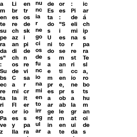
nu
a
Li
en
de
or
:
ic
nc
m
br
tr
Es
es
Pi
ar
ia
en
es
os
ta
:
de
á
r
te
re
de
do
"S
eli
ch
ne
su
ch
sk
s
i
mi
ip
go
pe
az
i
U
es
na
s
ci
ra
an
pi
ni
to
r
pa
os
da
di
de
do
se
re
ra
de
s"
ch
n
s
m
st
Te
fu
:
os
re
a
an
ri
sl
nc
Su
de
vi
e
ti
cc
a,
io
bs
C
sa
m
en
io
ro
na
ec
a
r
pr
e,
ne
bo
mi
re
mi
cr
es
pr
s
ts
en
ta
la
it
a
ob
a
hu
to
ri
Fl
er
ar
ab
la
m
irr
o
or
io
ge
le
gr
an
eg
Pa
es
s
nt
m
at
oi
ul
ve
y
pa
in
en
ui
de
ar
z
lla
ra
a
te
da
s