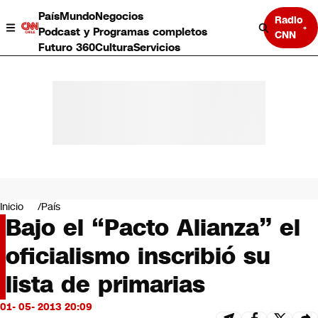
País
Mundo
Negocios
Radio
Podcast y Programas completos
CNN
Futuro 360
Cultura
Servicios
País
Mundo
Negocios
Inicio
País
Bajo el “Pacto Alianza” el
Deportes
Programas completos
oficialismo inscribió su
Cultura
Servicios
lista de primarias
Bits
CNN Data
01- 05- 2013 20:09
CNN tiempo