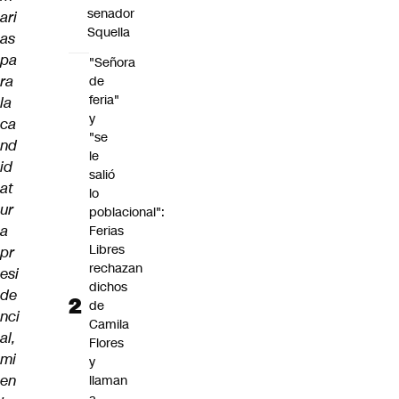
senador
ari
Squella
as
pa
"Señora
ra
de
feria"
la
y
ca
"se
nd
le
id
salió
at
lo
ur
poblacional":
a
Ferias
Libres
pr
rechazan
esi
dichos
de
de
nci
Camila
al,
Flores
mi
y
en
llaman