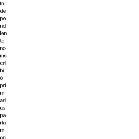
In
de
pe
nd
ien
te
no
ins
cri
bi
ó
pri
m
ari
as
pa
rla
m
en