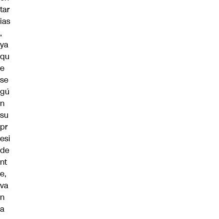
tar
ias
,
ya
qu
e
se
gú
n
su
pr
esi
de
nt
e,
va
n
a