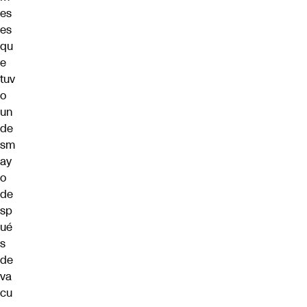
es
es
qu
e
tuv
o
un
de
sm
ay
o
de
sp
ué
s
de
va
cu