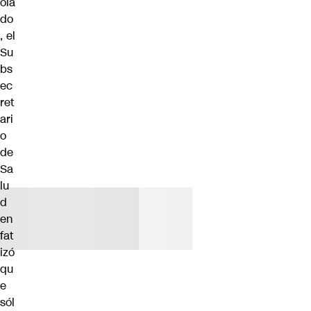
ola
do
, el
Su
bs
ec
ret
ari
o
de
Sa
lu
d
en
fat
izó
qu
e
sól