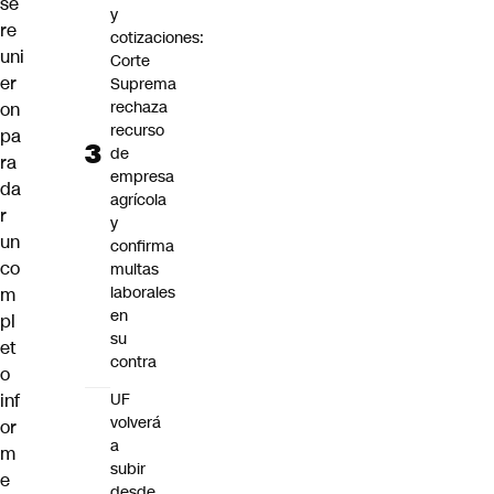
se
y
re
cotizaciones:
uni
Corte
er
Suprema
rechaza
on
recurso
pa
de
ra
empresa
da
agrícola
r
y
un
confirma
co
multas
laborales
m
en
pl
su
et
contra
o
inf
UF
volverá
or
a
m
subir
e
desde