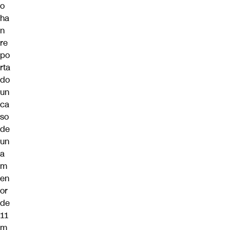
o
ha
n
re
po
rta
do
un
ca
so
de
un
a
m
en
or
de
11
m