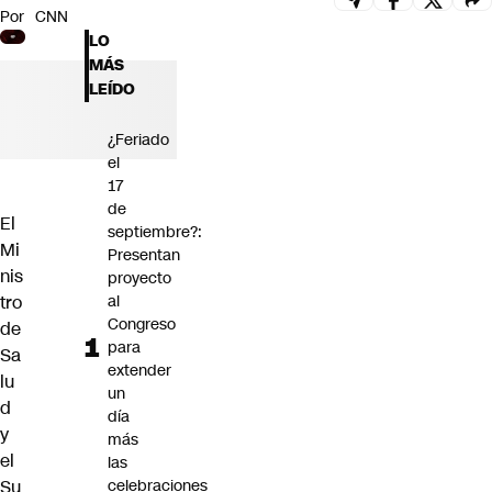
Por
CNN
Futuro 360
LO
Opinión
MÁS
LEÍDO
¿Feriado
el
17
de
El
septiembre?:
Mi
Presentan
nis
proyecto
tro
al
Congreso
de
para
Sa
extender
lu
un
d
día
y
más
el
las
Su
celebraciones