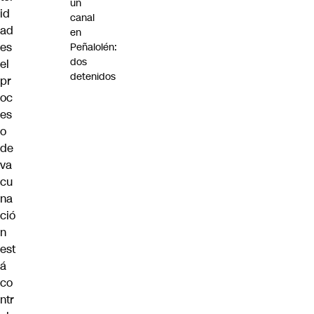
un
id
canal
ad
en
es
Peñalolén:
dos
el
detenidos
pr
oc
es
o
de
va
cu
na
ció
n
est
á
co
ntr