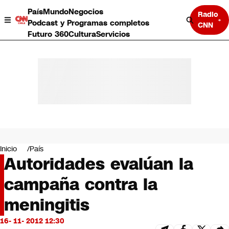
País
Mundo
Negocios
Radio
Podcast y Programas completos
CNN
Futuro 360
Cultura
Servicios
País
Mundo
Negocios
Inicio
País
Autoridades evalúan la
Deportes
Programas completos
campaña contra la
Cultura
Servicios
meningitis
Bits
CNN Data
16- 11- 2012 12:30
CNN tiempo