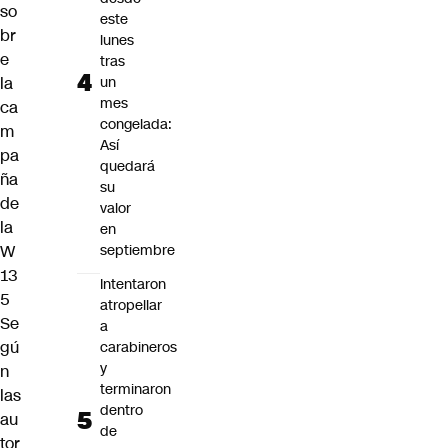
so
este
br
lunes
e
tras
la
un
mes
ca
congelada:
m
Así
pa
quedará
ña
su
de
valor
la
en
W
septiembre
13
Intentaron
5
atropellar
Se
a
gú
carabineros
y
n
terminaron
las
dentro
au
de
tor