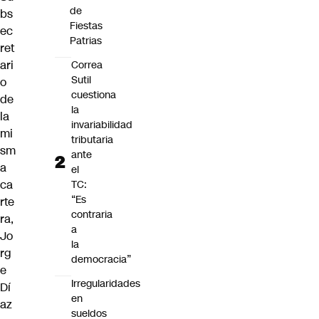
de
bs
Fiestas
ec
Patrias
ret
ari
Correa
Sutil
o
cuestiona
de
la
la
invariabilidad
mi
tributaria
sm
ante
a
el
ca
TC:
“Es
rte
contraria
ra,
a
Jo
la
rg
democracia”
e
Irregularidades
Dí
en
az
sueldos