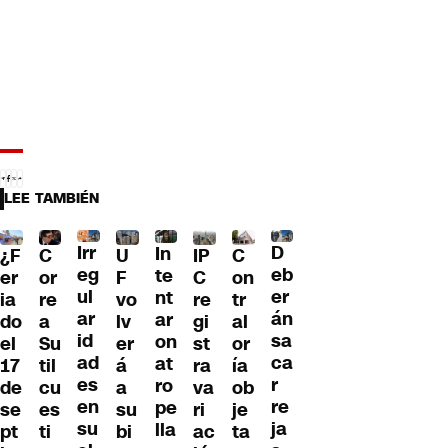
LEE TAMBIÉN
Irr
D
In
¿F
C
U
IP
C
eg
eb
te
er
or
F
C
on
ul
er
nt
ia
re
vo
re
tr
ar
án
ar
do
a
lv
gi
al
id
sa
on
el
Su
er
st
or
ad
ca
at
17
til
á
ra
ía
es
r
ro
de
cu
a
va
ob
en
re
pe
se
es
su
ri
je
su
ja
lla
pt
ti
bi
ac
ta