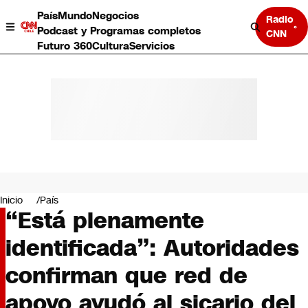
País
Mundo
Negocios
Radio
Podcast y Programas completos
CNN
Futuro 360
Cultura
Servicios
País
Mundo
Negocios
Inicio
País
“Está plenamente
Deportes
Programas completos
identificada”: Autoridades
Cultura
Servicios
confirman que red de
Bits
CNN Data
apoyo ayudó al sicario del
CNN tiempo