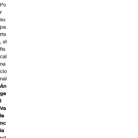
Po
r
su
pa
rte
, el
fis
cal
na
cio
nal
Án
ge
l
Va
le
nc
ia
rat