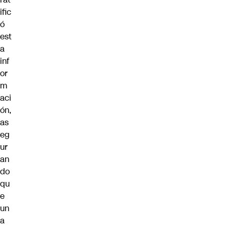
ific
ó
est
a
inf
or
m
aci
ón,
as
eg
ur
an
do
qu
e
un
a