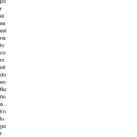
po
r
el
as
esi
na
to
co
m
eti
do
en
Ñu
ño
a.
En
lu
ga
r