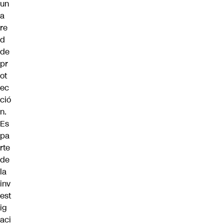
un
a
re
d
de
pr
ot
ec
ció
n.
Es
pa
rte
de
la
inv
est
ig
aci