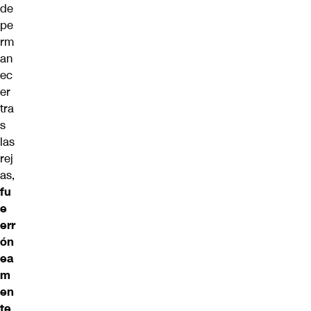
de
pe
rm
an
ec
er
tra
s
las
rej
as,
fu
e
err
ón
ea
m
en
te