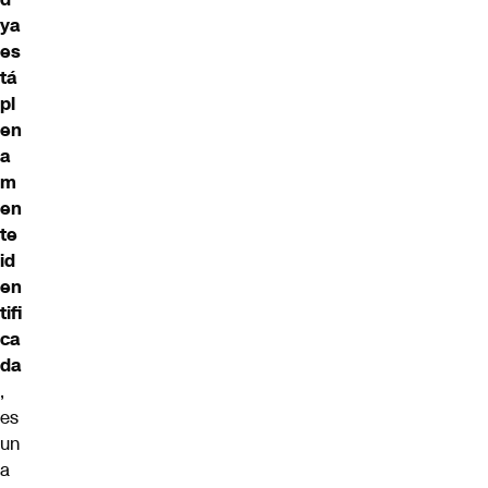
ya
es
tá
pl
en
a
m
en
te
id
en
tifi
ca
da
,
es
un
a