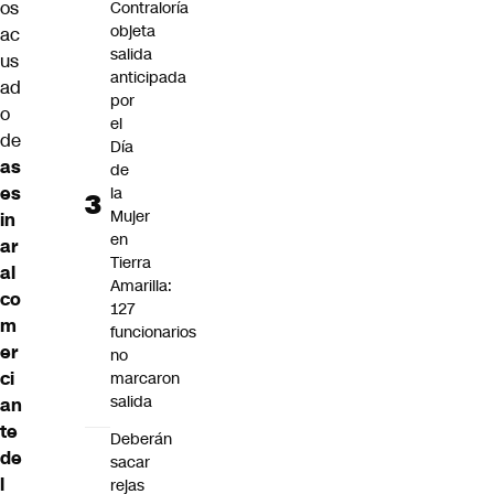
os
Contraloría
objeta
ac
salida
us
anticipada
ad
por
o
el
de
Día
as
de
es
la
Mujer
in
en
ar
Tierra
al
Amarilla:
co
127
m
funcionarios
er
no
ci
marcaron
salida
an
te
Deberán
de
sacar
l
rejas