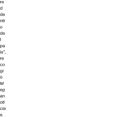
re
d
de
ntr
o
de
l
pa
ís”,
re
co
gi
ó
M
eg
an
oti
cia
s
.