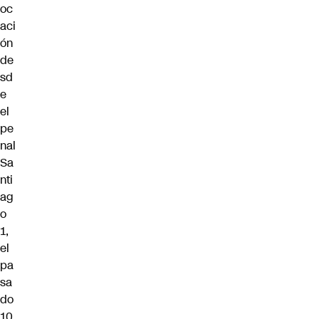
oc
aci
ón
de
sd
e
el
pe
nal
Sa
nti
ag
o
1,
el
pa
sa
do
10