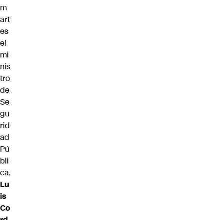
m
art
es
el
mi
nis
tro
de
Se
gu
rid
ad
Pú
bli
ca,
Lu
is
Co
rd