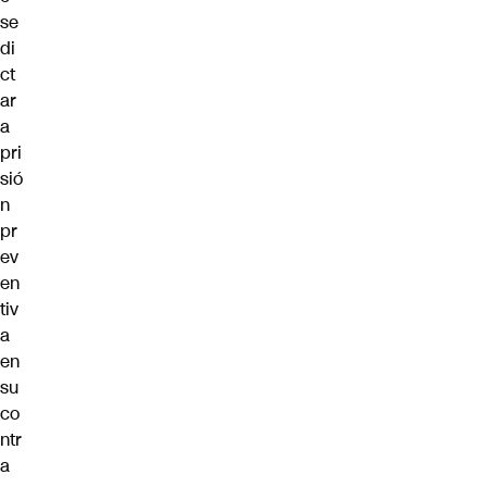
se
di
ct
ar
a
pri
sió
n
pr
ev
en
tiv
a
en
su
co
ntr
a