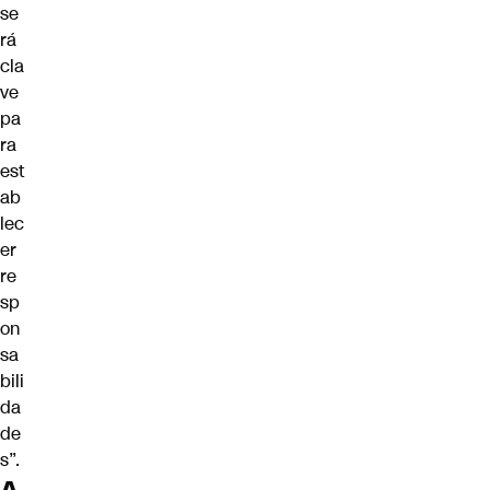
se
rá
cla
ve
pa
ra
est
ab
lec
er
re
sp
on
sa
bili
da
de
s”.