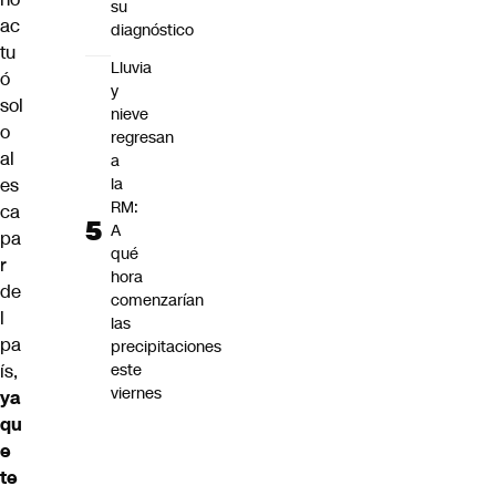
su
ac
diagnóstico
tu
Lluvia
ó
y
sol
nieve
o
regresan
al
a
es
la
RM:
ca
A
pa
qué
r
hora
de
comenzarían
l
las
pa
precipitaciones
ís,
este
viernes
ya
qu
e
te