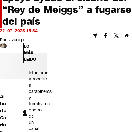
Futuro 360
“Rey de Meiggs” a fugarse
Opinión
del país
22- 07- 2025 18:54
Por
azuniga
LO
MÁS
LEÍDO
Intentaron
atropellar
a
carabineros
Al
y
be
terminaron
dentro
rto
de
Ca
un
rlo
canal
s