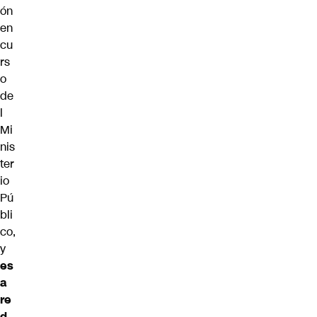
ón
en
cu
rs
o
de
l
Mi
nis
ter
io
Pú
bli
co,
y
es
a
re
d