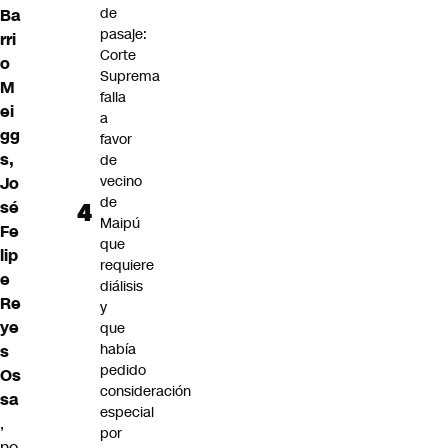
de
Ba
pasaje:
rri
Corte
o
Suprema
M
falla
ei
a
gg
favor
s,
de
vecino
Jo
de
sé
Maipú
Fe
que
lip
requiere
e
diálisis
Re
y
ye
que
había
s
pedido
Os
consideración
sa
especial
,
por
no