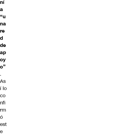
ní
a
“u
na
re
d
de
ap
oy
o”
.
As
í lo
co
nfi
rm
ó
est
e