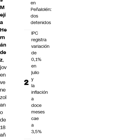
en
M
Peñalolén:
ejí
dos
a
detenidos
He
IPC
rn
registra
án
variación
de
de
z
,
0,1%
en
jov
julio
en
y
ve
la
ne
inflación
zol
a
an
doce
o
meses
cae
de
a
18
3,5%
añ