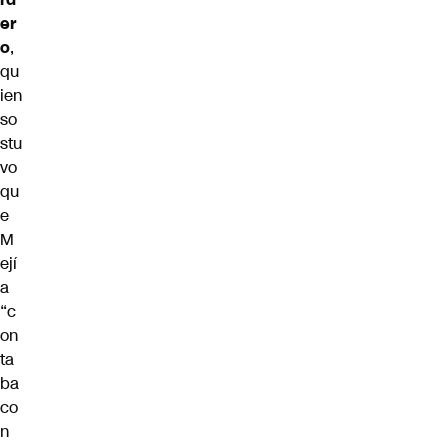
er
o
,
qu
ien
so
stu
vo
qu
e
M
ejí
a
“c
on
ta
ba
co
n