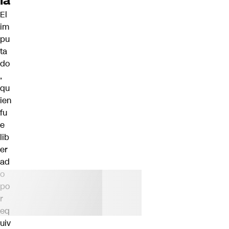
ía
El
im
pu
ta
do
,
qu
ien
fu
e
lib
er
ad
o
po
r
eq
uiv